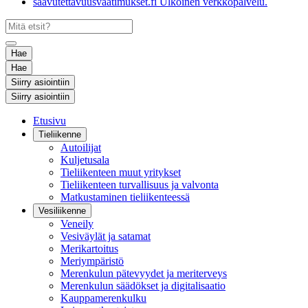
saavutettavuusvaatimukset.fi
Ulkoinen verkkopalvelu.
Hae
Hae
Siirry asiointiin
Siirry asiointiin
Etusivu
Tieliikenne
Autoilijat
Kuljetusala
Tieliikenteen muut yritykset
Tieliikenteen turvallisuus ja valvonta
Matkustaminen tieliikenteessä
Vesiliikenne
Veneily
Vesiväylät ja satamat
Merikartoitus
Meriympäristö
Merenkulun pätevyydet ja meriterveys
Merenkulun säädökset ja digitalisaatio
Kauppamerenkulku