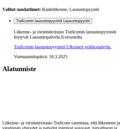
Valitut suodattimet
:
Raideliikenne, Lausuntopyyntö
Traficomin lausuntopyynnöt
Lausuntopyyntö
Liikenne- ja viestintävirasto Traficomin lausuntopyynnöt
löytyvät Lausuntopalvelu.fi-sivustolta
Traficomin lausuntopyynnöt
Ulkoinen verkkopalvelu.
Voimaantulopäivä: 18.3.2025
Alatunniste
Liikenne- ja viestintävirasto Traficom varmistaa, että liikenteen ja
viestinnän yhteydet ja palvelut toimivat sujuvasti, turvallisesti ja