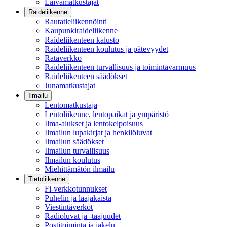
Laivamatkustajat
Raideliikenne
Rautatieliikennöinti
Kaupunkiraideliikenne
Raideliikenteen kalusto
Raideliikenteen koulutus ja pätevyydet
Rataverkko
Raideliikenteen turvallisuus ja toimintavarmuus
Raideliikenteen säädökset
Junamatkustajat
Ilmailu
Lentomatkustaja
Lentoliikenne, lentopaikat ja ympäristö
Ilma-alukset ja lentokelpoisuus
Ilmailun lupakirjat ja henkilöluvat
Ilmailun säädökset
Ilmailun turvallisuus
Ilmailun koulutus
Miehittämätön ilmailu
Tietoliikenne
Fi-verkkotunnukset
Puhelin ja laajakaista
Viestintäverkot
Radioluvat ja -taajuudet
Postitoiminta ja jakelu