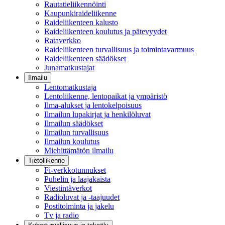
Rautatieliikennöinti
Kaupunkiraideliikenne
Raideliikenteen kalusto
Raideliikenteen koulutus ja pätevyydet
Rataverkko
Raideliikenteen turvallisuus ja toimintavarmuus
Raideliikenteen säädökset
Junamatkustajat
Ilmailu
Lentomatkustaja
Lentoliikenne, lentopaikat ja ympäristö
Ilma-alukset ja lentokelpoisuus
Ilmailun lupakirjat ja henkilöluvat
Ilmailun säädökset
Ilmailun turvallisuus
Ilmailun koulutus
Miehittämätön ilmailu
Tietoliikenne
Fi-verkkotunnukset
Puhelin ja laajakaista
Viestintäverkot
Radioluvat ja -taajuudet
Postitoiminta ja jakelu
Tv ja radio