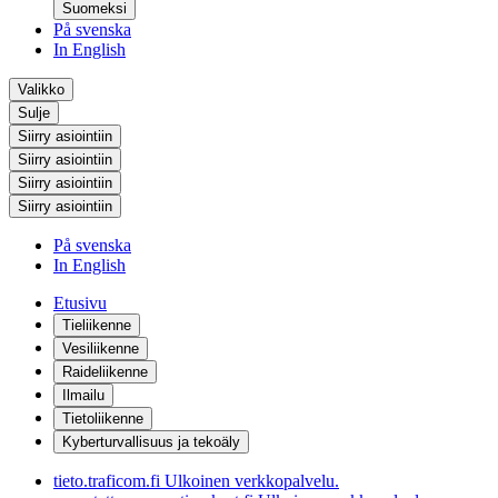
Suomeksi
På svenska
In English
Valikko
Sulje
Siirry asiointiin
Siirry asiointiin
Siirry asiointiin
Siirry asiointiin
På svenska
In English
Etusivu
Tieliikenne
Vesiliikenne
Raideliikenne
Ilmailu
Tietoliikenne
Kyberturvallisuus ja tekoäly
tieto.traficom.fi
Ulkoinen verkkopalvelu.