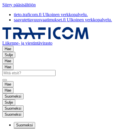
Siirry pääsisältöön
tieto.traficom.fi
Ulkoinen verkkopalvelu.
saavutettavuusvaatimukset.fi
Ulkoinen verkkopalvelu.
Liikenne- ja viestintävirasto
Hae
Sulje
Hae
Hae
Hae
Hae
Suomeksi
Sulje
Suomeksi
Suomeksi
Suomeksi