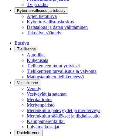
Tv ja radio
Kyberturvallisuus ja tekoäly
Arjen tietoturva
Kyberturvallisuuskeskus
Datatalous ja datan välittäminen
Tekoälyn sääntely
Etusivu
Tieliikenne
Autoilijat
Kuljetusala
Tieliikenteen muut yritykset
Tieliikenteen turvallisuus ja valvonta
Matkustaminen tieliikenteessä
Vesiliikenne
Veneily
Vesiväylät ja satamat
Merikartoitus
Meriympäristö
Merenkulun pätevyydet ja meriterveys
Merenkulun säädökset ja digitalisaatio
Kauppamerenkulku
Laivamatkustajat
Raideliikenne