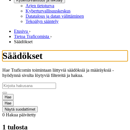
Kyberturvallisuus ja tekoäly
Arjen tietoturva
Kyberturvallisuuskeskus
Datatalous ja datan välittäminen
Tekoälyn sääntely
Etusivu
›
Tietoa Traficomista
›
Säädökset
Säädökset
Hae Traficomin toimintaan liittyviä säädöksiä ja määräyksiä -
hyödynnä sivulta löytyviä filtereitä ja hakua.
Hae
Hae
Näytä suodattimet
0
Hakua päivitetty
1 tulosta