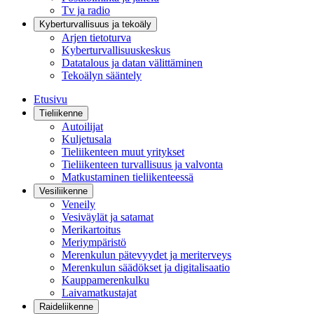
Tv ja radio
Kyberturvallisuus ja tekoäly
Arjen tietoturva
Kyberturvallisuuskeskus
Datatalous ja datan välittäminen
Tekoälyn sääntely
Etusivu
Tieliikenne
Autoilijat
Kuljetusala
Tieliikenteen muut yritykset
Tieliikenteen turvallisuus ja valvonta
Matkustaminen tieliikenteessä
Vesiliikenne
Veneily
Vesiväylät ja satamat
Merikartoitus
Meriympäristö
Merenkulun pätevyydet ja meriterveys
Merenkulun säädökset ja digitalisaatio
Kauppamerenkulku
Laivamatkustajat
Raideliikenne