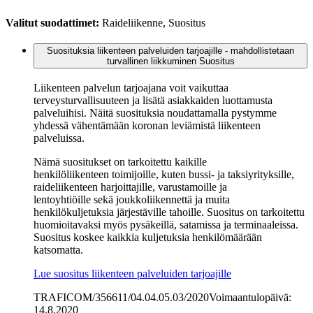
Valitut suodattimet
:
Raideliikenne, Suositus
Suosituksia liikenteen palveluiden tarjoajille - mahdollistetaan
turvallinen liikkuminen
Suositus
Liikenteen palvelun tarjoajana voit vaikuttaa
terveysturvallisuuteen ja lisätä asiakkaiden luottamusta
palveluihisi. Näitä suosituksia noudattamalla pystymme
yhdessä vähentämään koronan leviämistä liikenteen
palveluissa.
Nämä suositukset on tarkoitettu kaikille
henkilöliikenteen toimijoille, kuten bussi- ja taksiyrityksille,
raideliikenteen harjoittajille, varustamoille ja
lentoyhtiöille sekä joukkoliikennettä ja muita
henkilökuljetuksia järjestäville tahoille. Suositus on tarkoitettu
huomioitavaksi myös pysäkeillä, satamissa ja terminaaleissa.
Suositus koskee kaikkia kuljetuksia henkilömäärään
katsomatta.
Lue suositus liikenteen palveluiden tarjoajille
TRAFICOM/356611/04.04.05.03/2020
Voimaantulopäivä:
14.8.2020