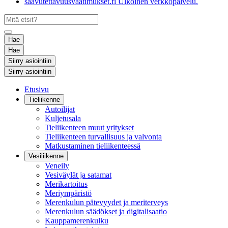
saavutettavuusvaatimukset.fi
Ulkoinen verkkopalvelu.
Hae
Hae
Siirry asiointiin
Siirry asiointiin
Etusivu
Tieliikenne
Autoilijat
Kuljetusala
Tieliikenteen muut yritykset
Tieliikenteen turvallisuus ja valvonta
Matkustaminen tieliikenteessä
Vesiliikenne
Veneily
Vesiväylät ja satamat
Merikartoitus
Meriympäristö
Merenkulun pätevyydet ja meriterveys
Merenkulun säädökset ja digitalisaatio
Kauppamerenkulku