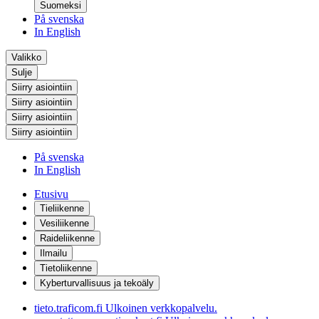
Suomeksi
På svenska
In English
Valikko
Sulje
Siirry asiointiin
Siirry asiointiin
Siirry asiointiin
Siirry asiointiin
På svenska
In English
Etusivu
Tieliikenne
Vesiliikenne
Raideliikenne
Ilmailu
Tietoliikenne
Kyberturvallisuus ja tekoäly
tieto.traficom.fi
Ulkoinen verkkopalvelu.