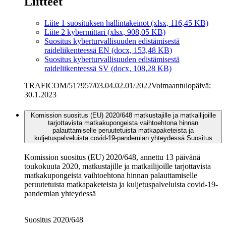
Liitteet
Liite 1 suosituksen hallintakeinot (xlsx, 116,45 KB)
Liite 2 kybermittari (xlsx, 908,05 KB)
Suositus kyberturvallisuuden edistämisestä
raideliikenteessä EN (docx, 153,48 KB)
Suositus kyberturvallisuuden edistämisestä
raideliikenteessä SV (docx, 108,28 KB)
TRAFICOM/517957/03.04.02.01/2022
Voimaantulopäivä:
30.1.2023
Komission suositus (EU) 2020/648 matkustajille ja matkailijoille
tarjottavista matkakupongeista vaihtoehtona hinnan
palauttamiselle peruutetuista matkapaketeista ja
kuljetuspalveluista covid-19-pandemian yhteydessä
Suositus
Komission suositus (EU) 2020/648, annettu 13 päivänä
toukokuuta 2020, matkustajille ja matkailijoille tarjottavista
matkakupongeista vaihtoehtona hinnan palauttamiselle
peruutetuista matkapaketeista ja kuljetuspalveluista covid-19-
pandemian yhteydessä
Suositus 2020/648