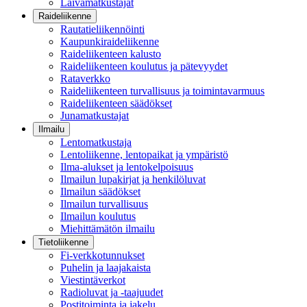
Laivamatkustajat
Raideliikenne
Rautatieliikennöinti
Kaupunkiraideliikenne
Raideliikenteen kalusto
Raideliikenteen koulutus ja pätevyydet
Rataverkko
Raideliikenteen turvallisuus ja toimintavarmuus
Raideliikenteen säädökset
Junamatkustajat
Ilmailu
Lentomatkustaja
Lentoliikenne, lentopaikat ja ympäristö
Ilma-alukset ja lentokelpoisuus
Ilmailun lupakirjat ja henkilöluvat
Ilmailun säädökset
Ilmailun turvallisuus
Ilmailun koulutus
Miehittämätön ilmailu
Tietoliikenne
Fi-verkkotunnukset
Puhelin ja laajakaista
Viestintäverkot
Radioluvat ja -taajuudet
Postitoiminta ja jakelu