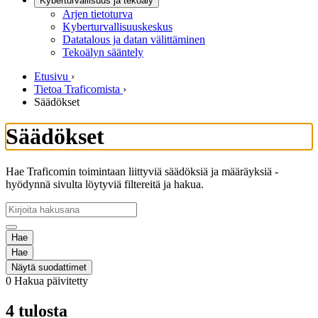
Kyberturvallisuus ja tekoäly
Arjen tietoturva
Kyberturvallisuuskeskus
Datatalous ja datan välittäminen
Tekoälyn sääntely
Etusivu
›
Tietoa Traficomista
›
Säädökset
Säädökset
Hae Traficomin toimintaan liittyviä säädöksiä ja määräyksiä -
hyödynnä sivulta löytyviä filtereitä ja hakua.
Hae
Hae
Näytä suodattimet
0
Hakua päivitetty
4 tulosta