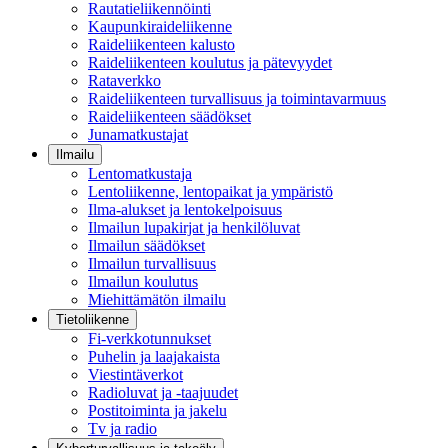
Rautatieliikennöinti
Kaupunkiraideliikenne
Raideliikenteen kalusto
Raideliikenteen koulutus ja pätevyydet
Rataverkko
Raideliikenteen turvallisuus ja toimintavarmuus
Raideliikenteen säädökset
Junamatkustajat
Ilmailu
Lentomatkustaja
Lentoliikenne, lentopaikat ja ympäristö
Ilma-alukset ja lentokelpoisuus
Ilmailun lupakirjat ja henkilöluvat
Ilmailun säädökset
Ilmailun turvallisuus
Ilmailun koulutus
Miehittämätön ilmailu
Tietoliikenne
Fi-verkkotunnukset
Puhelin ja laajakaista
Viestintäverkot
Radioluvat ja -taajuudet
Postitoiminta ja jakelu
Tv ja radio