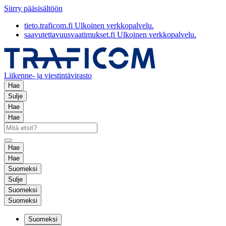
Siirry pääsisältöön
tieto.traficom.fi
Ulkoinen verkkopalvelu.
saavutettavuusvaatimukset.fi
Ulkoinen verkkopalvelu.
Liikenne- ja viestintävirasto
Hae
Sulje
Hae
Hae
Hae
Hae
Suomeksi
Sulje
Suomeksi
Suomeksi
Suomeksi