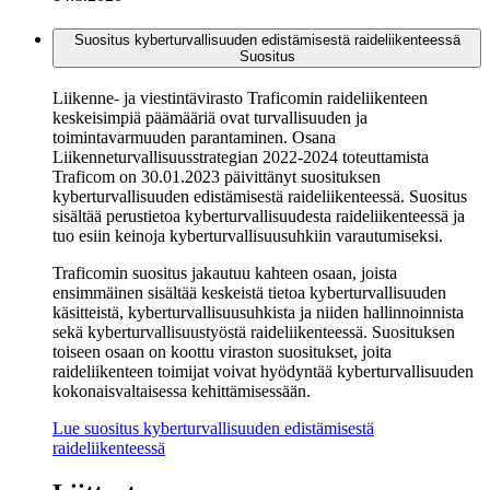
Suositus kyberturvallisuuden edistämisestä raideliikenteessä
Suositus
Liikenne- ja viestintävirasto Traficomin raideliikenteen
keskeisimpiä päämääriä ovat turvallisuuden ja
toimintavarmuuden parantaminen. Osana
Liikenneturvallisuusstrategian 2022-2024 toteuttamista
Traficom on 30.01.2023 päivittänyt suosituksen
kyberturvallisuuden edistämisestä raideliikenteessä. Suositus
sisältää perustietoa kyberturvallisuudesta raideliikenteessä ja
tuo esiin keinoja kyberturvallisuusuhkiin varautumiseksi.
Traficomin suositus jakautuu kahteen osaan, joista
ensimmäinen sisältää keskeistä tietoa kyberturvallisuuden
käsitteistä, kyberturvallisuusuhkista ja niiden hallinnoinnista
sekä kyberturvallisuustyöstä raideliikenteessä. Suosituksen
toiseen osaan on koottu viraston suositukset, joita
raideliikenteen toimijat voivat hyödyntää kyberturvallisuuden
kokonaisvaltaisessa kehittämisessään.
Lue suositus kyberturvallisuuden edistämisestä
raideliikenteessä