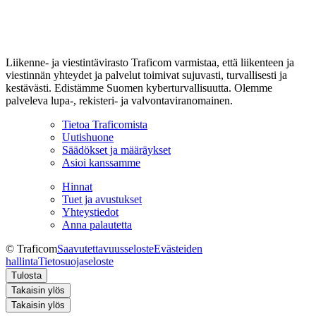
Liikenne- ja viestintävirasto Traficom varmistaa, että liikenteen ja
viestinnän yhteydet ja palvelut toimivat sujuvasti, turvallisesti ja
kestävästi. Edistämme Suomen kyberturvallisuutta. Olemme
palveleva lupa-, rekisteri- ja valvontaviranomainen.
Tietoa Traficomista
Uutishuone
Säädökset ja määräykset
Asioi kanssamme
Hinnat
Tuet ja avustukset
Yhteystiedot
Anna palautetta
© Traficom
Saavutettavuusseloste
Evästeiden
hallinta
Tietosuojaseloste
Tulosta
Takaisin ylös
Takaisin ylös