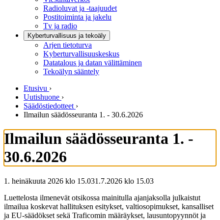
Radioluvat ja -taajuudet
Postitoiminta ja jakelu
Tv ja radio
Kyberturvallisuus ja tekoäly
Arjen tietoturva
Kyberturvallisuuskeskus
Datatalous ja datan välittäminen
Tekoälyn sääntely
Etusivu
›
Uutishuone
›
Säädöstiedotteet
›
Ilmailun säädösseuranta 1. - 30.6.2026
Ilmailun säädösseuranta 1. -
30.6.2026
1. heinäkuuta 2026 klo 15.03
1.7.2026
klo
15.03
Luettelosta ilmenevät otsikossa mainitulla ajanjaksolla julkaistut
ilmailua koskevat hallituksen esitykset, valtiosopimukset, kansalliset
ja EU-säädökset sekä Traficomin määräykset, lausuntopyynnöt ja