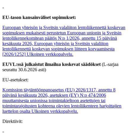
-
EU-tason kansainväliset sopimukset:
Euroopan yhteisön ja Sveitsin valaliiton lentoliikennettä koskevan
sopimuksen mukaisesti perustetun Euroopan unionin ja Sveitsin
lentoliikennekomitean päätös N:o 1/2026, annettu 15 päivänä
kesäkuuta 2026, Euroopan yhteisön ja Sveitsin valaliiton
lentoliikennettä koskevan sopimuksen liitteen korvaamisesta
[2026/1252]
Ulkoinen verkkopalvelu.
EUVL:ssä julkaistut ilmailua koskevat säädökset
(L-sarjaa
seurattu 30.6.2026 asti)
EU-asetukset:
Komission täytäntöönpanoasetus (EU) 2026/1317, annettu 8
päivänä kesäkuuta 2026, asetuksen (EY) N:o 474/2006
muuttamisesta unionissa toimintakieltoon asetettujen tai
toimintarajoitusten kohteena olevien lentoliikenteen harjoittajien
luettelon osalta
Ulkoinen verkkopalvelu.
Direktiivit:
-