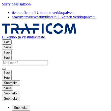
Siirry pääsisältöön
tieto.traficom.fi
Ulkoinen verkkopalvelu.
saavutettavuusvaatimukset.fi
Ulkoinen verkkopalvelu.
Liikenne- ja viestintävirasto
Hae
Sulje
Hae
Hae
Hae
Hae
Suomeksi
Sulje
Suomeksi
Suomeksi
Suomeksi