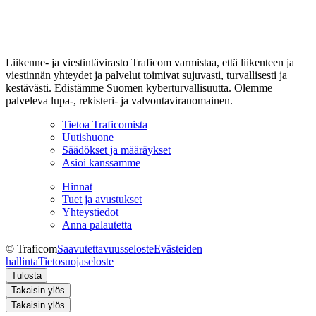
Liikenne- ja viestintävirasto Traficom varmistaa, että liikenteen ja
viestinnän yhteydet ja palvelut toimivat sujuvasti, turvallisesti ja
kestävästi. Edistämme Suomen kyberturvallisuutta. Olemme
palveleva lupa-, rekisteri- ja valvontaviranomainen.
Tietoa Traficomista
Uutishuone
Säädökset ja määräykset
Asioi kanssamme
Hinnat
Tuet ja avustukset
Yhteystiedot
Anna palautetta
© Traficom
Saavutettavuusseloste
Evästeiden
hallinta
Tietosuojaseloste
Tulosta
Takaisin ylös
Takaisin ylös