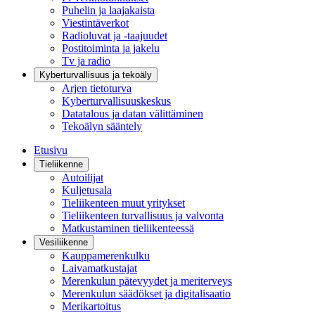
Puhelin ja laajakaista
Viestintäverkot
Radioluvat ja -taajuudet
Postitoiminta ja jakelu
Tv ja radio
Kyberturvallisuus ja tekoäly
Arjen tietoturva
Kyberturvallisuuskeskus
Datatalous ja datan välittäminen
Tekoälyn sääntely
Etusivu
Tieliikenne
Autoilijat
Kuljetusala
Tieliikenteen muut yritykset
Tieliikenteen turvallisuus ja valvonta
Matkustaminen tieliikenteessä
Vesiliikenne
Kauppamerenkulku
Laivamatkustajat
Merenkulun pätevyydet ja meriterveys
Merenkulun säädökset ja digitalisaatio
Merikartoitus