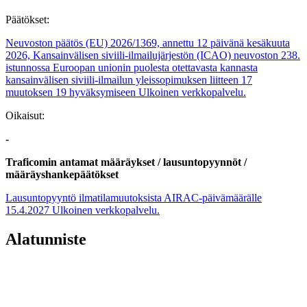
Päätökset:
Neuvoston päätös (EU) 2026/1369, annettu 12 päivänä kesäkuuta
2026, Kansainvälisen siviili-ilmailujärjestön (ICAO) neuvoston 238.
istunnossa Euroopan unionin puolesta otettavasta kannasta
kansainvälisen siviili-ilmailun yleissopimuksen liitteen 17
muutoksen 19 hyväksymiseen
Ulkoinen verkkopalvelu.
Oikaisut:
-
Traficomin antamat määräykset / lausuntopyynnöt /
määräyshankepäätökset
Lausuntopyyntö ilmatilamuutoksista AIRAC-päivämäärälle
15.4.2027
Ulkoinen verkkopalvelu.
Alatunniste