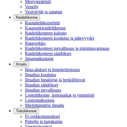
Meriympäristö
Veneily
Vesiväylät ja satamat
Raideliikenne
Rautatieliikennöinti
Kaupunkiraideliikenne
Raideliikenteen kalusto
Raideliikenteen koulutus ja pätevyydet
Rataverkko
Raideliikenteen turvallisuus ja toimintavarmuus
Raideliikenteen säädökset
Junamatkustajat
Ilmailu
Ilma-alukset ja lentokelpoisuus
Ilmailun koulutus
Ilmailun lupakirjat ja henkilöluvat
Ilmailun säädökset
Ilmailun turvallisuus
Lentoliikenne, lentopaikat ja ympäristö
Lentomatkustaja
Miehittämätön ilmailu
Tietoliikenne
Fi-verkkotunnukset
Puhelin ja laajakaista
Viestintäverkot