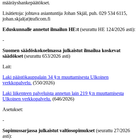
määräyshankepäätökset.
Lisätietoja: johtava asiantuntija Johan Skjäl, puh. 029 534 6115,
johan.skjal(at)traficom.fi
Eduskunnalle annetut ilmailun HE:t
(seurattu HE 124/2026 asti):
-
Suomen säädöskokoelmassa julkaistut ilmailua koskevat
säädökset
(seurattu 653/2026 asti)
Lait:
Laki päästökauppalain 34 §:n muuttamisesta
Ulkoinen
verkkopalvelu.
(550/2026)
Laki liikenteen palveluista annetun lain 219 §:n muuttamisesta
Ulkoinen verkkopalvelu.
(646/2026)
Asetukset:
-
Sopimussarjassa julkaistut valtiosopimukset
(seurattu 27/2026
asti):