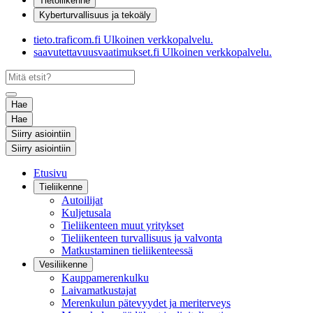
Tietoliikenne
Kyberturvallisuus ja tekoäly
tieto.traficom.fi
Ulkoinen verkkopalvelu.
saavutettavuusvaatimukset.fi
Ulkoinen verkkopalvelu.
Hae
Hae
Siirry asiointiin
Siirry asiointiin
Etusivu
Tieliikenne
Autoilijat
Kuljetusala
Tieliikenteen muut yritykset
Tieliikenteen turvallisuus ja valvonta
Matkustaminen tieliikenteessä
Vesiliikenne
Kauppamerenkulku
Laivamatkustajat
Merenkulun pätevyydet ja meriterveys