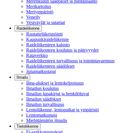
Merenkulun säädökset ja digitalisaatio
Merikartoitus
Meriympäristö
Veneily
Vesiväylät ja satamat
Raideliikenne
Rautatieliikennöinti
Kaupunkiraideliikenne
Raideliikenteen kalusto
Raideliikenteen koulutus ja pätevyydet
Rataverkko
Raideliikenteen turvallisuus ja toimintavarmuus
Raideliikenteen säädökset
Junamatkustajat
Ilmailu
Ilma-alukset ja lentokelpoisuus
Ilmailun koulutus
Ilmailun lupakirjat ja henkilöluvat
Ilmailun säädökset
Ilmailun turvallisuus
Lentoliikenne, lentopaikat ja ympäristö
Lentomatkustaja
Miehittämätön ilmailu
Tietoliikenne
Fi-verkkotunnukset