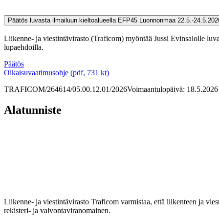
Päätös luvasta ilmailuun kieltoalueella EFP45 Luonnonmaa 22.5.-24.5.20
Liikenne- ja viestintävirasto (Traficom) myöntää Jussi Evinsalolle l
lupaehdoilla.
Päätös
Oikaisuvaatimusohje (pdf, 731 kt)
TRAFICOM/264614/05.00.12.01/2026
Voimaantulopäivä: 18.5.2026
Alatunniste
Liikenne- ja viestintävirasto Traficom varmistaa, että liikenteen ja vi
rekisteri- ja valvontaviranomainen.