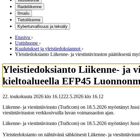
Vesiliikenne
Raideliikenne
Ilmailu
Tietoliikenne
Kyberturvallisuus ja tekoäly
Etusivu
›
Uutishuone
›
Kuulutukset ja yleistiedoksiannot
›
Yleistiedoksianto Liikenne- ja viestintäviraston päätöksestä 
Yleistiedoksianto Liikenne- ja 
kieltoalueella EFP45 Luonnon
22. toukokuuta 2026 klo 16.12
22.5.2026
klo
16.12
Liikenne- ja viestintävirasto (Traficom) on 18.5.2026 myöntänyt Juss
viestintäviraston verkkosivuilla luvan voimassaolon ajan.
Liikenne- ja viestintävirasto (Traficom) on 18.5.2026 myöntänyt Juss
Yleistiedoksianto on nähtävänä sähköisesti Liikenne- ja viestintävira