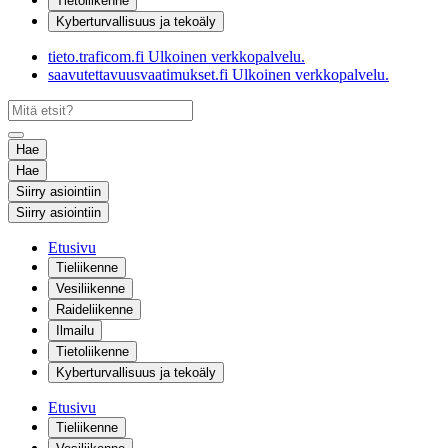
Tietoliikenne
Kyberturvallisuus ja tekoäly
tieto.traficom.fi
Ulkoinen verkkopalvelu.
saavutettavuusvaatimukset.fi
Ulkoinen verkkopalvelu.
Hae
Hae
Siirry asiointiin
Siirry asiointiin
Etusivu
Tieliikenne
Vesiliikenne
Raideliikenne
Ilmailu
Tietoliikenne
Kyberturvallisuus ja tekoäly
Etusivu
Tieliikenne