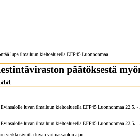
myöntää lupa ilmailuun kieltoalueella EFP45 Luonnonmaa
viestintäviraston päätöksestä my
maa
i Evinsalolle luvan ilmailuun kieltoalueella EFP45 Luonnonmaa 22.5. - 
i Evinsalolle luvan ilmailuun kieltoalueella EFP45 Luonnonmaa 22.5. -
ston verkkosivuilla luvan voimassaolon ajan.