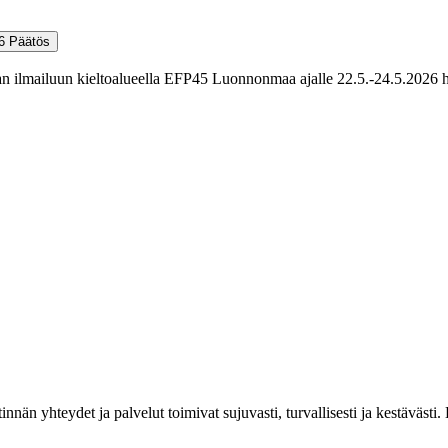
26
Päätös
uvan ilmailuun kieltoalueella EFP45 Luonnonmaa ajalle 22.5.-24.5.2026 
estinnän yhteydet ja palvelut toimivat sujuvasti, turvallisesti ja kestäv