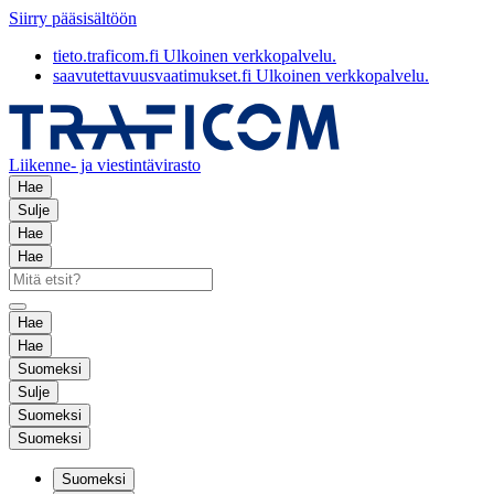
Siirry pääsisältöön
tieto.traficom.fi
Ulkoinen verkkopalvelu.
saavutettavuusvaatimukset.fi
Ulkoinen verkkopalvelu.
Liikenne- ja viestintävirasto
Hae
Sulje
Hae
Hae
Hae
Hae
Suomeksi
Sulje
Suomeksi
Suomeksi
Suomeksi