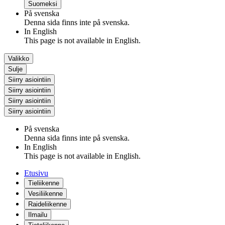
Suomeksi
På svenska
Denna sida finns inte på svenska.
In English
This page is not available in English.
Valikko
Sulje
Siirry asiointiin
Siirry asiointiin
Siirry asiointiin
Siirry asiointiin
På svenska
Denna sida finns inte på svenska.
In English
This page is not available in English.
Etusivu
Tieliikenne
Vesiliikenne
Raideliikenne
Ilmailu