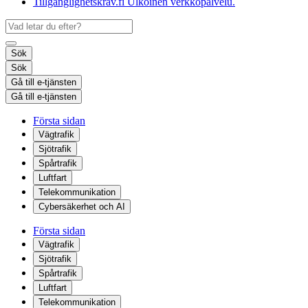
Tillgänglighetskrav.fi
Ulkoinen verkkopalvelu.
Sök
Sök
Gå till e-tjänsten
Gå till e-tjänsten
Första sidan
Vägtrafik
Sjötrafik
Spårtrafik
Luftfart
Telekommunikation
Cybersäkerhet och AI
Första sidan
Vägtrafik
Sjötrafik
Spårtrafik
Luftfart
Telekommunikation