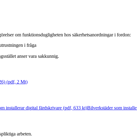
görelser om funktionsdugligheten hos säkerhetsanordningar i fordon:
trustningen i fråga
gsstället anser vara sakkunnig.
26) (pdf, 2 Mt)
m installerar digital färdskrivare (pdf, 633 kt)
Bilverkstäder som installe
pliktiga arbeten.