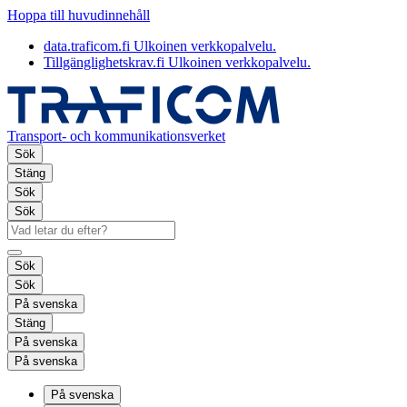
Hoppa till huvudinnehåll
data.traficom.fi
Ulkoinen verkkopalvelu.
Tillgänglighetskrav.fi
Ulkoinen verkkopalvelu.
Transport- och kommunikationsverket
Sök
Stäng
Sök
Sök
Sök
Sök
På svenska
Stäng
På svenska
På svenska
På svenska