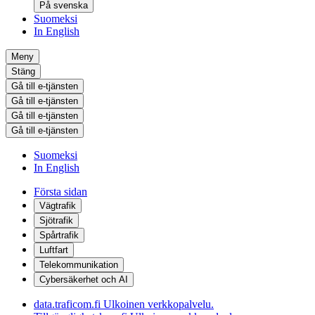
På svenska
Suomeksi
In English
Meny
Stäng
Gå till e-tjänsten
Gå till e-tjänsten
Gå till e-tjänsten
Gå till e-tjänsten
Suomeksi
In English
Första sidan
Vägtrafik
Sjötrafik
Spårtrafik
Luftfart
Telekommunikation
Cybersäkerhet och AI
data.traficom.fi
Ulkoinen verkkopalvelu.