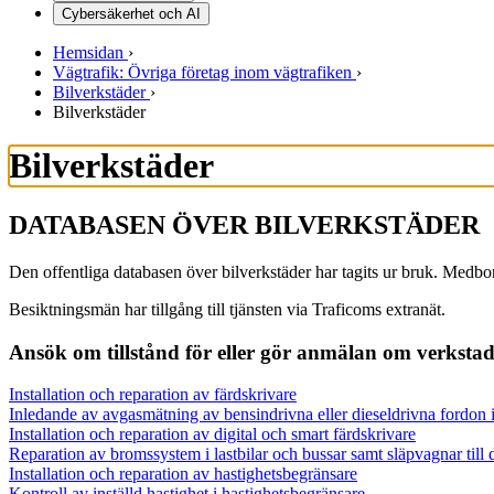
Cybersäkerhet och AI
Hemsidan
›
Vägtrafik: Övriga företag inom vägtrafiken
›
Bilverkstäder
›
Bilverkstäder
Bilverkstäder
DATABASEN ÖVER BILVERKSTÄDER
Den offentliga databasen över bilverkstäder har tagits ur bruk. Medb
Besiktningsmän har tillgång till tjänsten via Traficoms extranät.
Ansök om tillstånd för eller gör anmälan om verksta
Installation och reparation av färdskrivare
Inledande av avgasmätning av bensindrivna eller dieseldrivna fordon 
Installation och reparation av digital och smart färdskrivare
Reparation av bromssystem i lastbilar och bussar samt släpvagnar till 
Installation och reparation av hastighetsbegränsare
Kontroll av inställd hastighet i hastighetsbegränsare