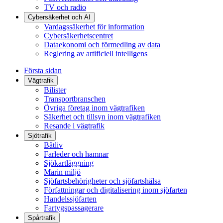
TV och radio
Cybersäkerhet och AI
Vardagssäkerhet för information
Cybersäkerhetscentret
Dataekonomi och förmedling av data
Reglering av artificiell intelligens
Första sidan
Vägtrafik
Bilister
Transportbranschen
Övriga företag inom vägtrafiken
Säkerhet och tillsyn inom vägtrafiken
Resande i vägtrafik
Sjötrafik
Båtliv
Farleder och hamnar
Sjökartläggning
Marin miljö
Sjöfartsbehörigheter och sjöfartshälsa
Författningar och digitalisering inom sjöfarten
Handelssjöfarten
Fartygspassagerare
Spårtrafik