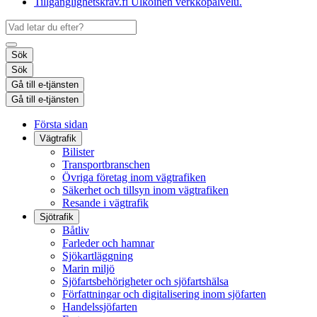
Tillgänglighetskrav.fi
Ulkoinen verkkopalvelu.
Sök
Sök
Gå till e-tjänsten
Gå till e-tjänsten
Första sidan
Vägtrafik
Bilister
Transportbranschen
Övriga företag inom vägtrafiken
Säkerhet och tillsyn inom vägtrafiken
Resande i vägtrafik
Sjötrafik
Båtliv
Farleder och hamnar
Sjökartläggning
Marin miljö
Sjöfartsbehörigheter och sjöfartshälsa
Författningar och digitalisering inom sjöfarten
Handelssjöfarten