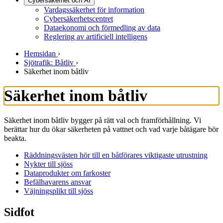
Cybersäkerhet och AI
Vardagssäkerhet för information
Cybersäkerhetscentret
Dataekonomi och förmedling av data
Reglering av artificiell intelligens
Hemsidan
›
Sjötrafik: Båtliv
›
Säkerhet inom båtliv
Säkerhet inom båtliv
Säkerhet inom båtliv bygger på rätt val och framförhållning. Vi
berättar hur du ökar säkerheten på vattnet och vad varje båtägare bör
beakta.
Räddningsvästen hör till en båtförares viktigaste utrustning
Nykter till sjöss
Dataprodukter om farkoster
Befälhavarens ansvar
Väjningsplikt till sjöss
Sidfot