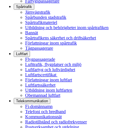
Fartygspassagerare
Spårtrafik
Järnvägstrafik
Spårbunden stadstrafik
Spårtrafikmateriel
Utbildning och behörigheter inom spårtrafiken
Bannät
Spårtrafikens säkerhet och driftsäkerhet
Författningar inom spårtrafik
Tågpassagerare
Luftfart
Flygpassagerade
Lufttrafik, flygplatser och miljö
Luftfartyg och luftvärdighet
Luftfartscertifikat
Författningar inom luftfart
Luftfartssäkerhet
Utbildning inom luftfarten
Obemannad luftfart
Telekommunikation
Fi-domännamn
Telefoni och bredband
Kommunikationsnät
Radiotillstånd och radiofrekvenser
Postverksamhet och utdelning