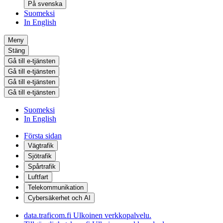
På svenska
Suomeksi
In English
Meny
Stäng
Gå till e-tjänsten
Gå till e-tjänsten
Gå till e-tjänsten
Gå till e-tjänsten
Suomeksi
In English
Första sidan
Vägtrafik
Sjötrafik
Spårtrafik
Luftfart
Telekommunikation
Cybersäkerhet och AI
data.traficom.fi
Ulkoinen verkkopalvelu.