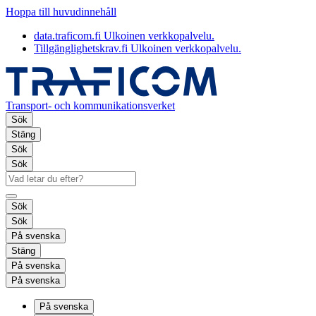
Hoppa till huvudinnehåll
data.traficom.fi
Ulkoinen verkkopalvelu.
Tillgänglighetskrav.fi
Ulkoinen verkkopalvelu.
Transport- och kommunikationsverket
Sök
Stäng
Sök
Sök
Sök
Sök
På svenska
Stäng
På svenska
På svenska
På svenska