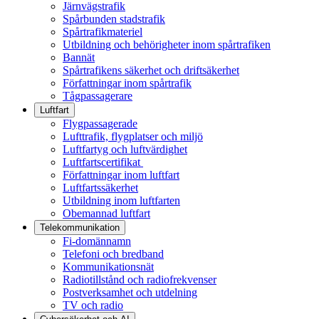
Järnvägstrafik
Spårbunden stadstrafik
Spårtrafikmateriel
Utbildning och behörigheter inom spårtrafiken
Bannät
Spårtrafikens säkerhet och driftsäkerhet
Författningar inom spårtrafik
Tågpassagerare
Luftfart
Flygpassagerade
Lufttrafik, flygplatser och miljö
Luftfartyg och luftvärdighet
Luftfartscertifikat
Författningar inom luftfart
Luftfartssäkerhet
Utbildning inom luftfarten
Obemannad luftfart
Telekommunikation
Fi-domännamn
Telefoni och bredband
Kommunikationsnät
Radiotillstånd och radiofrekvenser
Postverksamhet och utdelning
TV och radio