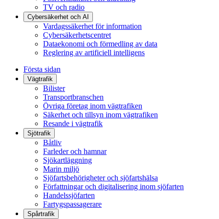
TV och radio
Cybersäkerhet och AI
Vardagssäkerhet för information
Cybersäkerhetscentret
Dataekonomi och förmedling av data
Reglering av artificiell intelligens
Första sidan
Vägtrafik
Bilister
Transportbranschen
Övriga företag inom vägtrafiken
Säkerhet och tillsyn inom vägtrafiken
Resande i vägtrafik
Sjötrafik
Båtliv
Farleder och hamnar
Sjökartläggning
Marin miljö
Sjöfartsbehörigheter och sjöfartshälsa
Författningar och digitalisering inom sjöfarten
Handelssjöfarten
Fartygspassagerare
Spårtrafik