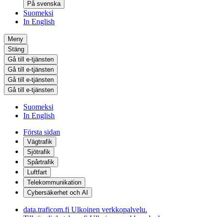
På svenska
Suomeksi
In English
Meny
Stäng
Gå till e-tjänsten
Gå till e-tjänsten
Gå till e-tjänsten
Gå till e-tjänsten
Suomeksi
In English
Första sidan
Vägtrafik
Sjötrafik
Spårtrafik
Luftfart
Telekommunikation
Cybersäkerhet och AI
data.traficom.fi
Ulkoinen verkkopalvelu.