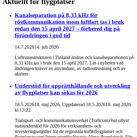
Aktuellt för flygplatser
Kanalseparation på 8,33 kHz för
röstkommunikation inom luftfart tas i bruk
redan den 15 april 2027 – förbered dig på
förändringen i god tid
14.7.2026
14. juli 2026
Luftrumsstrukturen i Finland ändras och kanalseparationen på
8,33 kHz tas i bruk den 15 april 2027. Läs i nyheten vad
ändringen kräver av användare, av radioutrustning och av
aktörer.
Understöd för upprätthållande och utveckling
av flygplatser kan sökas för 2026
18.5.2026
18. maj 2026
, Uppdaterad
18.5.2026
18. maj 2026
kl
13:22
Transport- och kommunikationsverket (Traficom) har utlyst
statsunderstöd för 2026 för verksamhets- och
investeringsutgifter för de regionala trafikflygplatser och
flygplatser som ligger utanför Finavia Abp:s flygplatsnät. För