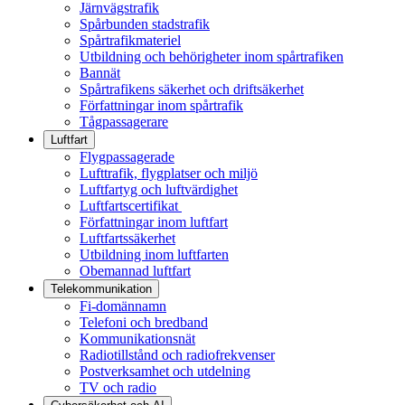
Järnvägstrafik
Spårbunden stadstrafik
Spårtrafikmateriel
Utbildning och behörigheter inom spårtrafiken
Bannät
Spårtrafikens säkerhet och driftsäkerhet
Författningar inom spårtrafik
Tågpassagerare
Luftfart
Flygpassagerade
Lufttrafik, flygplatser och miljö
Luftfartyg och luftvärdighet
Luftfartscertifikat
Författningar inom luftfart
Luftfartssäkerhet
Utbildning inom luftfarten
Obemannad luftfart
Telekommunikation
Fi-domännamn
Telefoni och bredband
Kommunikationsnät
Radiotillstånd och radiofrekvenser
Postverksamhet och utdelning
TV och radio