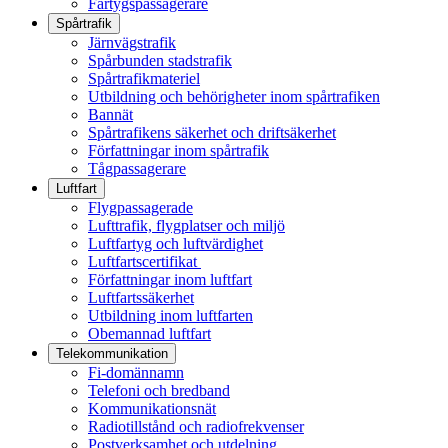
Fartygspassagerare
Spårtrafik
Järnvägstrafik
Spårbunden stadstrafik
Spårtrafikmateriel
Utbildning och behörigheter inom spårtrafiken
Bannät
Spårtrafikens säkerhet och driftsäkerhet
Författningar inom spårtrafik
Tågpassagerare
Luftfart
Flygpassagerade
Lufttrafik, flygplatser och miljö
Luftfartyg och luftvärdighet
Luftfartscertifikat
Författningar inom luftfart
Luftfartssäkerhet
Utbildning inom luftfarten
Obemannad luftfart
Telekommunikation
Fi-domännamn
Telefoni och bredband
Kommunikationsnät
Radiotillstånd och radiofrekvenser
Postverksamhet och utdelning