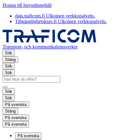
Hoppa till huvudinnehåll
data.traficom.fi
Ulkoinen verkkopalvelu.
Tillgänglighetskrav.fi
Ulkoinen verkkopalvelu.
Transport- och kommunikationsverket
Sök
Stäng
Sök
Sök
Sök
Sök
På svenska
Stäng
På svenska
På svenska
På svenska