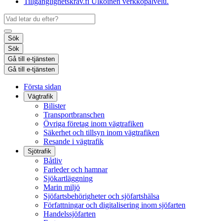
Tillgänglighetskrav.fi
Ulkoinen verkkopalvelu.
Sök
Sök
Gå till e-tjänsten
Gå till e-tjänsten
Första sidan
Vägtrafik
Bilister
Transportbranschen
Övriga företag inom vägtrafiken
Säkerhet och tillsyn inom vägtrafiken
Resande i vägtrafik
Sjötrafik
Båtliv
Farleder och hamnar
Sjökartläggning
Marin miljö
Sjöfartsbehörigheter och sjöfartshälsa
Författningar och digitalisering inom sjöfarten
Handelssjöfarten