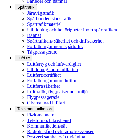
Farleder och hamnar
Spårtrafik
Järnvägstrafik
Spårbunden stadstrafik
Spårtrafikmateriel
Utbildning och behörigheter inom spårtrafiken
Bannät
Spårtrafikens säkerhet och driftsäkerhet
Författningar inom spårtrafik
Tågpassagerare
Luftfart
Luftfartyg och luftvärdighet
Utbildning inom luftfarten
Luftfartscertifikat
Författningar inom luftfart
Luftfartssäkerhet
Lufttrafik, flygplatser och miljö
Flygpassagerade
Obemannad luftfart
Telekommunikation
Fi-domännamn
Telefoni och bredband
Kommunikationsnät
Radiotillstånd och radiofrekvenser
Postverksamhet och utdelning