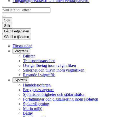
Tillgänglighetskrav.fi
Ulkoinen verkkopalvelu.
Sök
Sök
Gå till e-tjänsten
Gå till e-tjänsten
Första sidan
Vägtrafik
Bilister
Transportbranschen
Övriga företag inom vägtrafiken
Säkerhet och tillsyn inom vägtrafiken
Resande i vägtrafik
Sjötrafik
Handelssjöfarten
Fartygspassagerare
Sjöfartsbehörigheter och sjöfartshälsa
Författningar och digitalisering inom sjöfarten
Sjökartläggning
Marin miljö
Båtliv