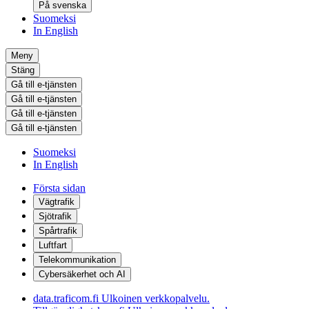
På svenska
Suomeksi
In English
Meny
Stäng
Gå till e-tjänsten
Gå till e-tjänsten
Gå till e-tjänsten
Gå till e-tjänsten
Suomeksi
In English
Första sidan
Vägtrafik
Sjötrafik
Spårtrafik
Luftfart
Telekommunikation
Cybersäkerhet och AI
data.traficom.fi
Ulkoinen verkkopalvelu.