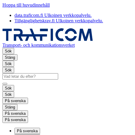
Hoppa till huvudinnehåll
data.traficom.fi
Ulkoinen verkkopalvelu.
Tillgänglighetskrav.fi
Ulkoinen verkkopalvelu.
Transport- och kommunikationsverket
Sök
Stäng
Sök
Sök
Sök
Sök
På svenska
Stäng
På svenska
På svenska
På svenska