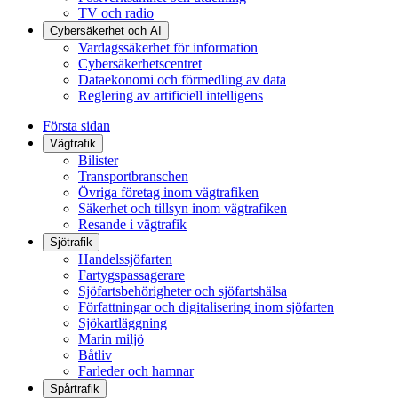
TV och radio
Cybersäkerhet och AI
Vardagssäkerhet för information
Cybersäkerhetscentret
Dataekonomi och förmedling av data
Reglering av artificiell intelligens
Första sidan
Vägtrafik
Bilister
Transportbranschen
Övriga företag inom vägtrafiken
Säkerhet och tillsyn inom vägtrafiken
Resande i vägtrafik
Sjötrafik
Handelssjöfarten
Fartygspassagerare
Sjöfartsbehörigheter och sjöfartshälsa
Författningar och digitalisering inom sjöfarten
Sjökartläggning
Marin miljö
Båtliv
Farleder och hamnar
Spårtrafik