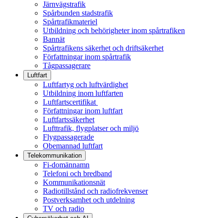
Järnvägstrafik
Spårbunden stadstrafik
Spårtrafikmateriel
Utbildning och behörigheter inom spårtrafiken
Bannät
Spårtrafikens säkerhet och driftsäkerhet
Författningar inom spårtrafik
Tågpassagerare
Luftfart
Luftfartyg och luftvärdighet
Utbildning inom luftfarten
Luftfartscertifikat
Författningar inom luftfart
Luftfartssäkerhet
Lufttrafik, flygplatser och miljö
Flygpassagerade
Obemannad luftfart
Telekommunikation
Fi-domännamn
Telefoni och bredband
Kommunikationsnät
Radiotillstånd och radiofrekvenser
Postverksamhet och utdelning
TV och radio