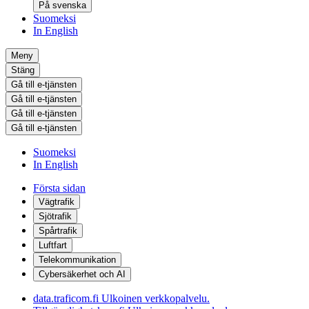
På svenska
Suomeksi
In English
Meny
Stäng
Gå till e-tjänsten
Gå till e-tjänsten
Gå till e-tjänsten
Gå till e-tjänsten
Suomeksi
In English
Första sidan
Vägtrafik
Sjötrafik
Spårtrafik
Luftfart
Telekommunikation
Cybersäkerhet och AI
data.traficom.fi
Ulkoinen verkkopalvelu.