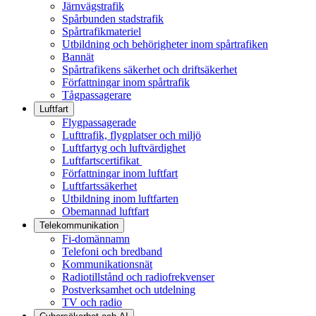
Järnvägstrafik
Spårbunden stadstrafik
Spårtrafikmateriel
Utbildning och behörigheter inom spårtrafiken
Bannät
Spårtrafikens säkerhet och driftsäkerhet
Författningar inom spårtrafik
Tågpassagerare
Luftfart
Flygpassagerade
Lufttrafik, flygplatser och miljö
Luftfartyg och luftvärdighet
Luftfartscertifikat
Författningar inom luftfart
Luftfartssäkerhet
Utbildning inom luftfarten
Obemannad luftfart
Telekommunikation
Fi-domännamn
Telefoni och bredband
Kommunikationsnät
Radiotillstånd och radiofrekvenser
Postverksamhet och utdelning
TV och radio