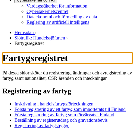
Cybersäkerhet och AI
Vardagssäkerhet för information
Cybersäkerhetscentret
Dataekonomi och förmedling av data
Reglering av artificiell intelligens
Hemsidan
›
Sjötrafik: Handelssjöfarten
›
Fartygsregistret
Fartygsregistret
På dessa sidor sköter du registrering, ändringar och avregistrering av
fartyg samt nationalitet, CSR-ärenden och inteckningar.
Registrering av fartyg
Inskrivning i handelsfartygsförteckningen
Första registrering av ett fartyg som importerats till Finland
Första registrering av fartyg som förvärvats i Finland
Beställning av registerutdrag och gravationsbevis
Registrering av fartygsbygge