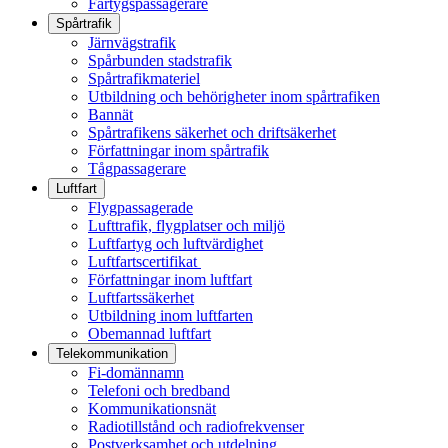
Fartygspassagerare
Spårtrafik
Järnvägstrafik
Spårbunden stadstrafik
Spårtrafikmateriel
Utbildning och behörigheter inom spårtrafiken
Bannät
Spårtrafikens säkerhet och driftsäkerhet
Författningar inom spårtrafik
Tågpassagerare
Luftfart
Flygpassagerade
Lufttrafik, flygplatser och miljö
Luftfartyg och luftvärdighet
Luftfartscertifikat
Författningar inom luftfart
Luftfartssäkerhet
Utbildning inom luftfarten
Obemannad luftfart
Telekommunikation
Fi-domännamn
Telefoni och bredband
Kommunikationsnät
Radiotillstånd och radiofrekvenser
Postverksamhet och utdelning