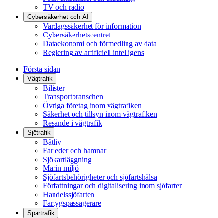
TV och radio
Cybersäkerhet och AI
Vardagssäkerhet för information
Cybersäkerhetscentret
Dataekonomi och förmedling av data
Reglering av artificiell intelligens
Första sidan
Vägtrafik
Bilister
Transportbranschen
Övriga företag inom vägtrafiken
Säkerhet och tillsyn inom vägtrafiken
Resande i vägtrafik
Sjötrafik
Båtliv
Farleder och hamnar
Sjökartläggning
Marin miljö
Sjöfartsbehörigheter och sjöfartshälsa
Författningar och digitalisering inom sjöfarten
Handelssjöfarten
Fartygspassagerare
Spårtrafik