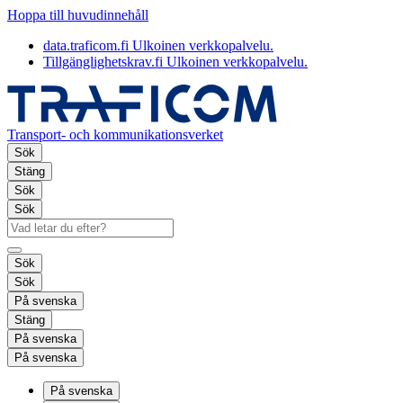
Hoppa till huvudinnehåll
data.traficom.fi
Ulkoinen verkkopalvelu.
Tillgänglighetskrav.fi
Ulkoinen verkkopalvelu.
Transport- och kommunikationsverket
Sök
Stäng
Sök
Sök
Sök
Sök
På svenska
Stäng
På svenska
På svenska
På svenska