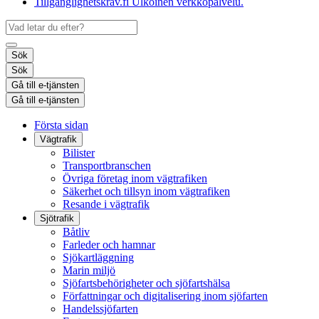
Tillgänglighetskrav.fi
Ulkoinen verkkopalvelu.
Sök
Sök
Gå till e-tjänsten
Gå till e-tjänsten
Första sidan
Vägtrafik
Bilister
Transportbranschen
Övriga företag inom vägtrafiken
Säkerhet och tillsyn inom vägtrafiken
Resande i vägtrafik
Sjötrafik
Båtliv
Farleder och hamnar
Sjökartläggning
Marin miljö
Sjöfartsbehörigheter och sjöfartshälsa
Författningar och digitalisering inom sjöfarten
Handelssjöfarten