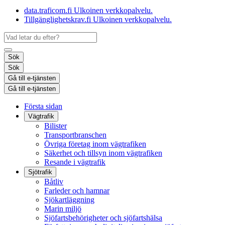
data.traficom.fi
Ulkoinen verkkopalvelu.
Tillgänglighetskrav.fi
Ulkoinen verkkopalvelu.
Sök
Sök
Gå till e-tjänsten
Gå till e-tjänsten
Första sidan
Vägtrafik
Bilister
Transportbranschen
Övriga företag inom vägtrafiken
Säkerhet och tillsyn inom vägtrafiken
Resande i vägtrafik
Sjötrafik
Båtliv
Farleder och hamnar
Sjökartläggning
Marin miljö
Sjöfartsbehörigheter och sjöfartshälsa