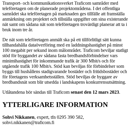
Transport- och kommunikationsverket Traficom samråder med
teleföretagen om de planerade projektområdena. I det offentliga
samrådet ska teleföretagen på marknaden ges tillfälle att framställa
anmärkning om projektet och tillställa uppgifter om sina existerande
nät samt om sådana nät som teleföretagen trovärdigt planerar att ta i
bruk inom tre år.
De nät som teleföretagen anmält ska på ett tillförlitligt sätt kunna
tillhandahålla dataöverföring med en laddningshastighet på minst
100 megabit per sekund inom målområdet. Traficom beviljar statligt
stöd för byggandet av sådana fasta bredbandsförbindelser vars
minimihastighet för inkommande trafik är 300 Mbit/s och för
utgående trafik 100 Mbit/s. Stöd kan beviljas för förbindelser som
byggs till hushållens stadigvarande bostäder och fritidsbostäder och
för företagens verksamhetsställen. Stöd beviljas de byggare av
bredbandsnät som blir utsedda i landskapens konkurrensutsättning.
Utlåtandena bör sändas till Traficom
senast den 12 mars 2023
.
YTTERLIGARE INFORMATION
Sohvi Nikkanen
, expert, tfn 0295 390 582,
sohvi.nikkanen@traficom.fi