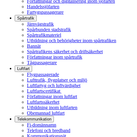
Författningar och digitalisering inom sjöfarten
Handelssjöfarten
Fartygspassagerare
Spårtrafik
Järnvägstrafik
Spårbunden stadstrafik
Spårtrafikmateriel
Utbildning och behörigheter inom spårtrafiken
Bannät
Spårtrafikens säkerhet och driftsäkerhet
Författningar inom spårtrafik
Tågpassagerare
Luftfart
Flygpassagerade
Lufttrafik, flygplatser och miljö
Luftfartyg och luftvärdighet
Luftfartscertifikat
Författningar inom luftfart
Luftfartssäkerhet
Utbildning inom luftfarten
Obemannad luftfart
Telekommunikation
Fi-domännamn
Telefoni och bredband
Kommunikationsnät