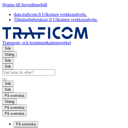
Hoppa till huvudinnehåll
data.traficom.fi
Ulkoinen verkkopalvelu.
Tillgänglighetskrav.fi
Ulkoinen verkkopalvelu.
Transport- och kommunikationsverket
Sök
Stäng
Sök
Sök
Sök
Sök
På svenska
Stäng
På svenska
På svenska
På svenska