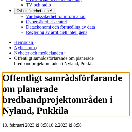
TV och radio
Cybersäkerhet och AI
Vardagssäkerhet för information
Cybersäkerhetscentret
Dataekonomi och förmedling av data
Reglering av artificiell intelligens
Hemsidan
›
Nyhetsrum
›
Nyheter och meddelanden
›
Offentligt samrådsförfarande om planerade
bredbandprojektområden i Nyland, Pukkila
Offentligt samrådsförfarande
om planerade
bredbandprojektområden i
Nyland, Pukkila
10. februari 2023 kl 8:58
10.2.2023
kl
8:58