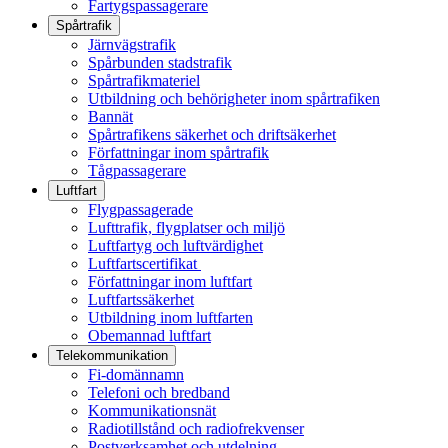
Fartygspassagerare
Spårtrafik
Järnvägstrafik
Spårbunden stadstrafik
Spårtrafikmateriel
Utbildning och behörigheter inom spårtrafiken
Bannät
Spårtrafikens säkerhet och driftsäkerhet
Författningar inom spårtrafik
Tågpassagerare
Luftfart
Flygpassagerade
Lufttrafik, flygplatser och miljö
Luftfartyg och luftvärdighet
Luftfartscertifikat
Författningar inom luftfart
Luftfartssäkerhet
Utbildning inom luftfarten
Obemannad luftfart
Telekommunikation
Fi-domännamn
Telefoni och bredband
Kommunikationsnät
Radiotillstånd och radiofrekvenser
Postverksamhet och utdelning