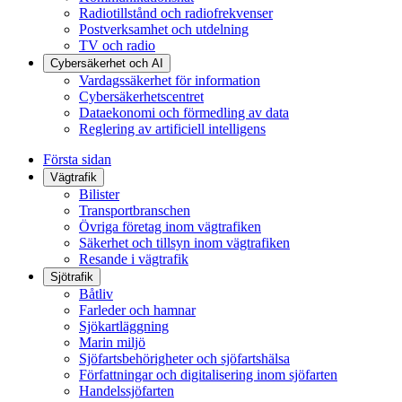
Radiotillstånd och radiofrekvenser
Postverksamhet och utdelning
TV och radio
Cybersäkerhet och AI
Vardagssäkerhet för information
Cybersäkerhetscentret
Dataekonomi och förmedling av data
Reglering av artificiell intelligens
Första sidan
Vägtrafik
Bilister
Transportbranschen
Övriga företag inom vägtrafiken
Säkerhet och tillsyn inom vägtrafiken
Resande i vägtrafik
Sjötrafik
Båtliv
Farleder och hamnar
Sjökartläggning
Marin miljö
Sjöfartsbehörigheter och sjöfartshälsa
Författningar och digitalisering inom sjöfarten
Handelssjöfarten