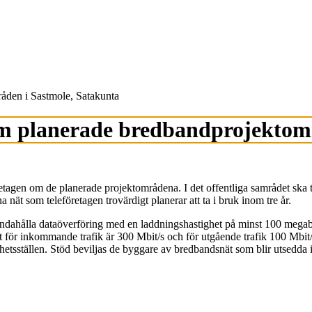
åden i Sastmole, Satakunta
om planerade bredbandprojektom
gen om de planerade projektområdena. I det offentliga samrådet ska te
a nät som teleföretagen trovärdigt planerar att ta i bruk inom tre år.
illhandahålla dataöverföring med en laddningshastighet på minst 100 mega
för inkommande trafik är 300 Mbit/s och för utgående trafik 100 Mbit/s.
hetsställen. Stöd beviljas de byggare av bredbandsnät som blir utsedda