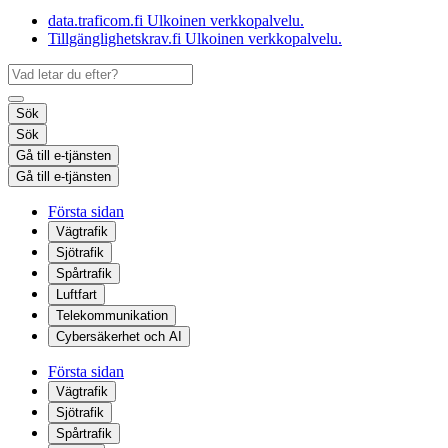
data.traficom.fi
Ulkoinen verkkopalvelu.
Tillgänglighetskrav.fi
Ulkoinen verkkopalvelu.
Sök
Sök
Gå till e-tjänsten
Gå till e-tjänsten
Första sidan
Vägtrafik
Sjötrafik
Spårtrafik
Luftfart
Telekommunikation
Cybersäkerhet och AI
Första sidan
Vägtrafik
Sjötrafik
Spårtrafik