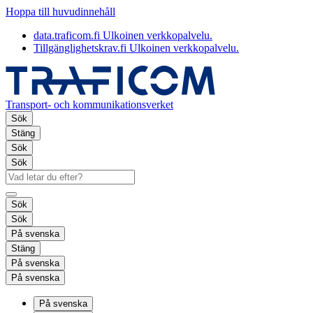
Hoppa till huvudinnehåll
data.traficom.fi
Ulkoinen verkkopalvelu.
Tillgänglighetskrav.fi
Ulkoinen verkkopalvelu.
Transport- och kommunikationsverket
Sök
Stäng
Sök
Sök
Sök
Sök
På svenska
Stäng
På svenska
På svenska
På svenska