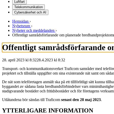
Luftfart
Telekommunikation
Cybersäkerhet och AI
Hemsidan
›
Nyhetsrum
›
Nyheter och meddelanden
›
Offentligt samrådsförfarande om planerade bredbandprojektomr
Offentligt samrådsförfarande 
28. april 2023 kl 8:32
28.4.2023
kl
8:32
Transport- och kommunikationsverket Traficom samråder med teleföreta
projektet och tillställa uppgifter om sina existerande nät samt om sådan
De nät som teleföretagen anmält ska på ett tillförlitligt sätt kunna t
byggandet av sådana fasta bredbandsförbindelser vars minimihastighet 
stadigvarande bostäder och fritidsbostäder och för företagens verksam
Utlåtandena bör sändas till Traficom
senast den 28 maj 2023
.
YTTERLIGARE INFORMATION