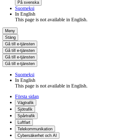
På svenska
Suomeksi
In English
This page is not available in English.
Meny
Stäng
Gå till e-tjänsten
Gå till e-tjänsten
Gå till e-tjänsten
Gå till e-tjänsten
Suomeksi
In English
This page is not available in English.
Första sidan
Vägtrafik
Sjötrafik
Spårtrafik
Luftfart
Telekommunikation
Cybersäkerhet och AI