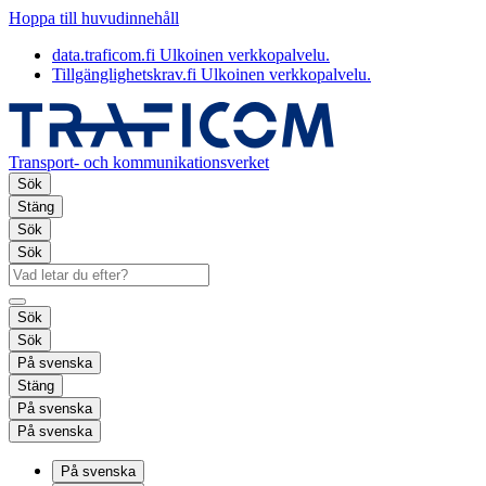
Hoppa till huvudinnehåll
data.traficom.fi
Ulkoinen verkkopalvelu.
Tillgänglighetskrav.fi
Ulkoinen verkkopalvelu.
Transport- och kommunikationsverket
Sök
Stäng
Sök
Sök
Sök
Sök
På svenska
Stäng
På svenska
På svenska
På svenska