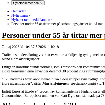
Cybersäkerhet och AI
Hemsidan
›
Nyhetsrum
›
Nyheter och meddelanden
›
Personer under 55 år tittar mer på strömningstjänster än på tradi
Personer under 55 år tittar mer
7. maj 2026 kl 10:18
7.5.2026
kl
10:18
Traficoms undersökning visar att tv-vanorna skiljer sig tydligt mellan o
bland äldre åldersgrupper.
Enligt en konsumentundersökning som Transport- och kommunikationsve
äldsta konsumenterna använder däremot 30 procent inga strömningstjän
”Skillnaderna i tittarvanor mellan olika åldersgrupper syns tydligt. För 
äldre åldersgrupper”, säger
Marja Heinonen
, specialsakkunnig vid T
Enligt Eurostat tittade 94 procent av konsumenterna i Finland på tv el
Genomsnittet i Europeiska unionen var klart lägre och stannade på 73