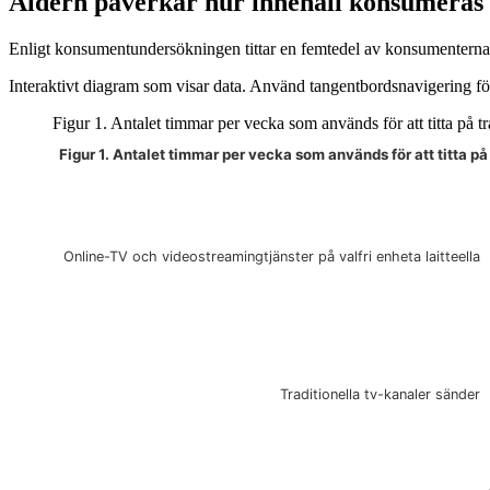
Åldern påverkar hur innehåll konsumeras
Enligt konsumentundersökningen tittar en femtedel av konsumenterna in
Interaktivt diagram som visar data. Använd tangentbordsnavigering för
Figur 1. Antalet timmar per vecka som används för att titta på t
Figur 1. Antalet timmar per vecka som används för att titta p
Diagrammet är interaktivt. Navigera till diagrammet med tabbt
Online-TV och videostreamingtjänster på valfri enheta laitteella
Traditionella tv-kanaler sänder