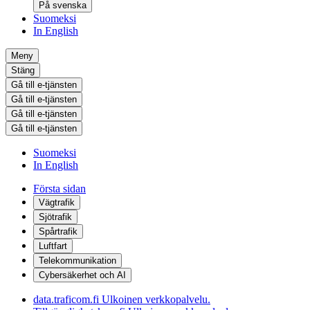
På svenska
Suomeksi
In English
Meny
Stäng
Gå till e-tjänsten
Gå till e-tjänsten
Gå till e-tjänsten
Gå till e-tjänsten
Suomeksi
In English
Första sidan
Vägtrafik
Sjötrafik
Spårtrafik
Luftfart
Telekommunikation
Cybersäkerhet och AI
data.traficom.fi
Ulkoinen verkkopalvelu.