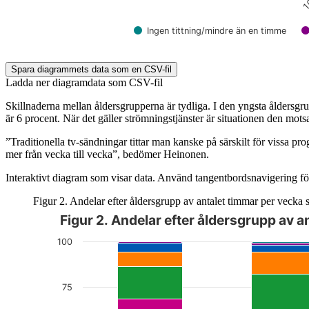
1
Ingen tittning/mindre än en timme
End of interactive chart.
Spara diagrammets data som en CSV-fil
Ladda ner diagramdata som CSV-fil
Skillnaderna mellan åldersgrupperna är tydliga. I den yngsta åldersgru
är 6 procent. När det gäller strömningstjänster är situationen den mot
”Traditionella tv-sändningar tittar man kanske på särskilt för vissa p
mer från vecka till vecka”, bedömer Heinonen.
Interaktivt diagram som visar data. Använd tangentbordsnavigering för
Figur 2. Andelar efter åldersgrupp av antalet timmar per vecka so
Figur 2. Andelar efter åldersgrupp av a
Diagrammet är interaktivt. Navigera till diagrammet med tabbt
100
75