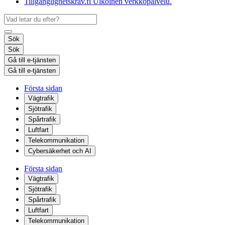
Tillgänglighetskrav.fi
Ulkoinen verkkopalvelu.
Sök
Sök
Gå till e-tjänsten
Gå till e-tjänsten
Första sidan
Vägtrafik
Sjötrafik
Spårtrafik
Luftfart
Telekommunikation
Cybersäkerhet och AI
Första sidan
Vägtrafik
Sjötrafik
Spårtrafik
Luftfart
Telekommunikation