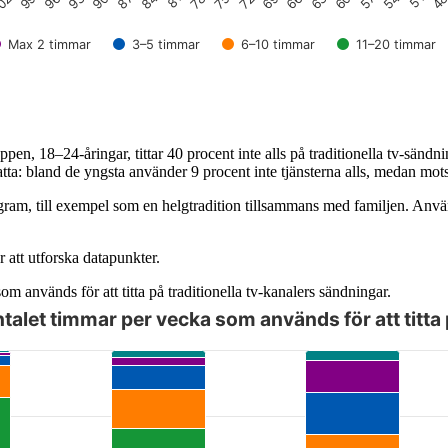
51
87
54
90
57
93
60
96
63
99
66
02
69
72
75
78
81
4
84
Max 2 timmar
3–5 timmar
6–10 timmar
11–20 timmar
ppen, 18–24-åringar, tittar 40 procent inte alls på traditionella tv-sänd
satta: bland de yngsta använder 9 procent inte tjänsterna alls, medan mot
rogram, till exempel som en helgtradition tillsammans med familjen. Anv
 att utforska datapunkter.
m används för att titta på traditionella tv-kanalers sändningar.
ntalet timmar per vecka som används för att titta 
angenten och bläddra bland datapunkterna med piltangenterna.