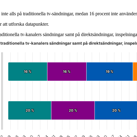
te alls på traditionella tv-sändningar, medan 16 procent inte använder
 att utforska datapunkter.
raditionella tv-kanalers sändningar samt på direktsändningar, inspelninga
å traditionella tv-kanalers sändningar samt på direktsändningar, inspel
angenten och bläddra bland datapunkterna med piltangenterna.
16 %
16 %
16 %
16 %
19 %
19 %
20 %
20 %
20 %
20 %
20 %
20 %