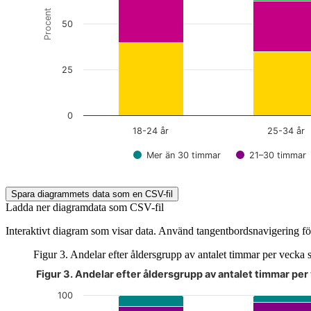
Procent
50
25
0
18-24 år
25-34 år
Mer än 30 timmar
21–30 timmar
End of interactive chart.
Spara diagrammets data som en CSV-fil
Ladda ner diagramdata som CSV-fil
Interaktivt diagram som visar data. Använd tangentbordsnavigering för
Figur 3. Andelar efter åldersgrupp av antalet timmar per vecka s
Figur 3. Andelar efter åldersgrupp av antalet timmar per
Diagrammet är interaktivt. Navigera till diagrammet med tabbt
100