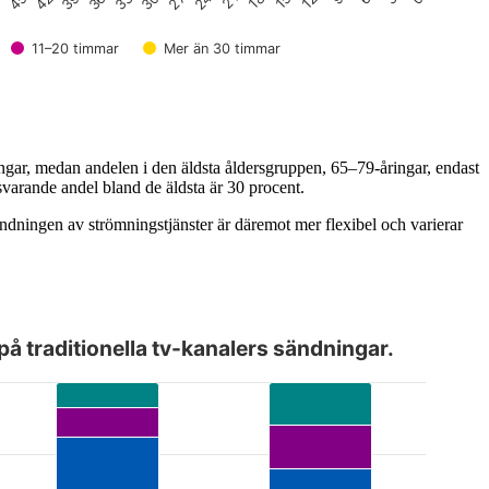
18
21
24
27
30
33
36
39
42
45
12
8
15
11–20 timmar
Mer än 30 timmar
ningar, medan andelen i den äldsta åldersgruppen, 65–79-åringar, endast
svarande andel bland de äldsta är 30 procent.
ändningen av strömningstjänster är däremot mer flexibel och varierar
på traditionella tv-kanalers sändningar.