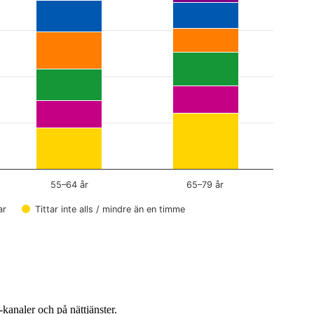
55–64 år
65–79 år
ar
Tittar inte alls / mindre än en timme
kanaler och på nättjänster.