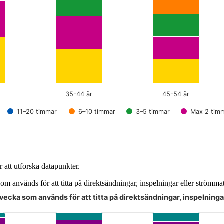
35-44 år
45-54 år
11–20 timmar
6–10 timmar
3–5 timmar
Max 2 tim
 att utforska datapunkter.
om används för att titta på direktsändningar, inspelningar eller strömma
 vecka som används för att titta på direktsändningar, inspelninga
angenten och bläddra bland datapunkterna med piltangenterna.