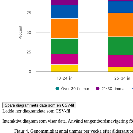
75
Procent
50
25
0
18–24 år
25–34 år
Över 30 timmar
21-30 timmar
End of interactive chart.
Spara diagrammets data som en CSV-fil
Ladda ner diagramdata som CSV-fil
Interaktivt diagram som visar data. Använd tangentbordsnavigering för
Figur 4. Genomsnittligt antal timmar per vecka efter åldersgrupp