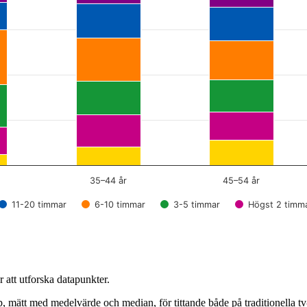
35–44 år
45–54 år
11-20 timmar
6-10 timmar
3-5 timmar
Högst 2 timm
 att utforska datapunkter.
, mätt med medelvärde och median, för tittande både på traditionella tv-