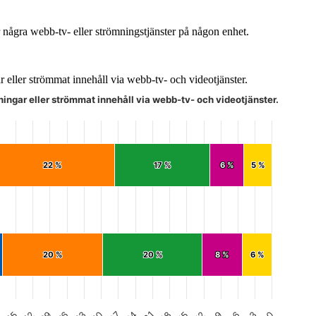
 några webb-tv- eller strömningstjänster på någon enhet.
r eller strömmat innehåll via webb-tv- och videotjänster.
ningar eller strömmat innehåll via webb-tv- och videotjänster.
22 %
22 %
17 %
17 %
6 %
6 %
5 %
5 %
20 %
20 %
20 %
20 %
8 %
8 %
6 %
6 %
0
3
6
9