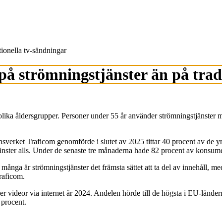
tionella tv-sändningar
 på strömningstjänster än på trad
lika åldersgrupper. Personer under 55 år använder strömningstjänster mer,
rket Traficom genomförde i slutet av 2025 tittar 40 procent av de yngr
ster alls. Under de senaste tre månaderna hade 82 procent av konsument
många är strömningstjänster det främsta sättet att ta del av innehåll, med
raficom.
ler videor via internet år 2024. Andelen hörde till de högsta i EU-lände
 procent.