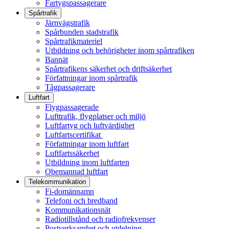
Fartygspassagerare
Spårtrafik
Järnvägstrafik
Spårbunden stadstrafik
Spårtrafikmateriel
Utbildning och behörigheter inom spårtrafiken
Bannät
Spårtrafikens säkerhet och driftsäkerhet
Författningar inom spårtrafik
Tågpassagerare
Luftfart
Flygpassagerade
Lufttrafik, flygplatser och miljö
Luftfartyg och luftvärdighet
Luftfartscertifikat
Författningar inom luftfart
Luftfartssäkerhet
Utbildning inom luftfarten
Obemannad luftfart
Telekommunikation
Fi-domännamn
Telefoni och bredband
Kommunikationsnät
Radiotillstånd och radiofrekvenser
Postverksamhet och utdelning