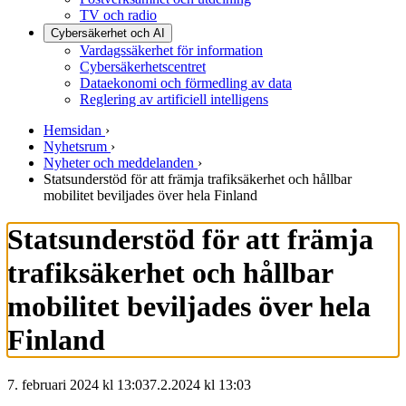
TV och radio
Cybersäkerhet och AI
Vardagssäkerhet för information
Cybersäkerhetscentret
Dataekonomi och förmedling av data
Reglering av artificiell intelligens
Hemsidan
›
Nyhetsrum
›
Nyheter och meddelanden
›
Statsunderstöd för att främja trafiksäkerhet och hållbar
mobilitet beviljades över hela Finland
Statsunderstöd för att främja
trafiksäkerhet och hållbar
mobilitet beviljades över hela
Finland
7. februari 2024 kl 13:03
7.2.2024
kl
13:03