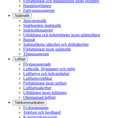
Författningar och digitalisering inom sjöfarten
Handelssjöfarten
Fartygspassagerare
Spårtrafik
Järnvägstrafik
Spårbunden stadstrafik
Spårtrafikmateriel
Utbildning och behörigheter inom spårtrafiken
Bannät
Spårtrafikens säkerhet och driftsäkerhet
Författningar inom spårtrafik
Tågpassagerare
Luftfart
Flygpassagerade
Lufttrafik, flygplatser och miljö
Luftfartyg och luftvärdighet
Luftfartscertifikat
Författningar inom luftfart
Luftfartssäkerhet
Utbildning inom luftfarten
Obemannad luftfart
Telekommunikation
Fi-domännamn
Telefoni och bredband
Kommunikationsnät