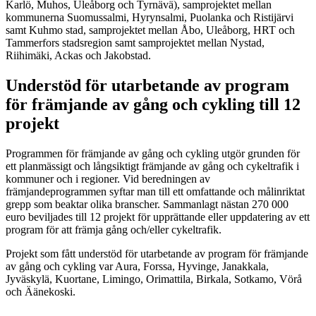
Karlö, Muhos, Uleåborg och Tyrnävä), samprojektet mellan
kommunerna Suomussalmi, Hyrynsalmi, Puolanka och Ristijärvi
samt Kuhmo stad, samprojektet mellan Åbo, Uleåborg, HRT och
Tammerfors stadsregion samt samprojektet mellan Nystad,
Riihimäki, Ackas och Jakobstad.
Understöd för utarbetande av program
för främjande av gång och cykling till 12
projekt
Programmen för främjande av gång och cykling utgör grunden för
ett planmässigt och långsiktigt främjande av gång och cykeltrafik i
kommuner och i regioner. Vid beredningen av
främjandeprogrammen syftar man till ett omfattande och målinriktat
grepp som beaktar olika branscher. Sammanlagt nästan 270 000
euro beviljades till 12 projekt för upprättande eller uppdatering av ett
program för att främja gång och/eller cykeltrafik.
Projekt som fått understöd för utarbetande av program för främjande
av gång och cykling var Aura, Forssa, Hyvinge, Janakkala,
Jyväskylä, Kuortane, Limingo, Orimattila, Birkala, Sotkamo, Vörå
och Äänekoski.