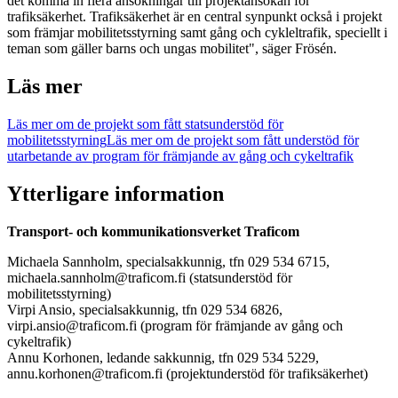
det komma in flera ansökningar till projektansökan för
trafiksäkerhet. Trafiksäkerhet är en central synpunkt också i projekt
som främjar mobilitetsstyrning samt gång och cykleltrafik, speciellt i
teman som gäller barns och ungas mobilitet", säger Frösén.
Läs mer
Läs mer om de projekt som fått statsunderstöd för
mobilitetsstyrning
Läs mer om de projekt som fått understöd för
utarbetande av program för främjande av gång och cykeltrafik
Ytterligare information
Transport- och kommunikationsverket Traficom
Michaela Sannholm, specialsakkunnig, tfn 029 534 6715,
michaela.sannholm@traficom.fi (statsunderstöd för
mobilitetsstyrning)
Virpi Ansio, specialsakkunnig, tfn 029 534 6826,
virpi.ansio@traficom.fi (program för främjande av gång och
cykeltrafik)
Annu Korhonen, ledande sakkunnig, tfn 029 534 5229,
annu.korhonen@traficom.fi (projektunderstöd för trafiksäkerhet)