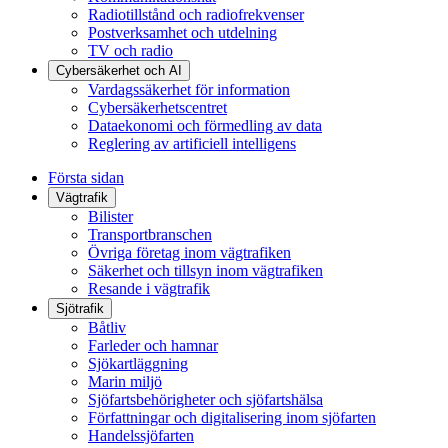
Radiotillstånd och radiofrekvenser
Postverksamhet och utdelning
TV och radio
Cybersäkerhet och AI
Vardagssäkerhet för information
Cybersäkerhetscentret
Dataekonomi och förmedling av data
Reglering av artificiell intelligens
Första sidan
Vägtrafik
Bilister
Transportbranschen
Övriga företag inom vägtrafiken
Säkerhet och tillsyn inom vägtrafiken
Resande i vägtrafik
Sjötrafik
Båtliv
Farleder och hamnar
Sjökartläggning
Marin miljö
Sjöfartsbehörigheter och sjöfartshälsa
Författningar och digitalisering inom sjöfarten
Handelssjöfarten