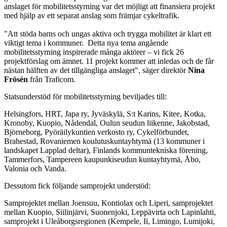
anslaget för mobilitetsstyrning var det möjligt att finansiera projekt
med hjälp av ett separat anslag som främjar cykeltrafik.
"Att stöda barns och ungas aktiva och trygga mobilitet är klart ett
viktigt tema i kommuner. Detta nya tema angående
mobilitetsstyrning inspirerade många aktörer – vi fick 26
projektförslag om ämnet. 11 projekt kommer att inledas och de får
nästan hälften av det tillgängliga anslaget", säger direktör
Nina
Frösén
från Traficom.
Statsunderstöd för mobilitetsstyrning beviljades till:
Helsingfors, HRT, Japa ry, Jyväskylä, S:t Karins, Kitee, Kotka,
Kronoby, Kuopio, Nådendal, Oulun seudun liikenne, Jakobstad,
Björneborg, Pyöräilykuntien verkosto ry, Cykelförbundet,
Brahestad, Rovaniemen koulutuskuntayhtymä (13 kommuner i
landskapet Lapplad deltar), Finlands kommuntekniska förening,
Tammerfors, Tampereen kaupunkiseudun kuntayhtymä, Åbo,
Valonia och Vanda.
Dessutom fick följande samprojekt understöd:
Samprojektet mellan Joensuu, Kontiolax och Liperi, samprojektet
mellan Kuopio, Siilinjärvi, Suonenjoki, Leppävirta och Lapinlahti,
samprojekt i Uleåborgsregionen (Kempele, Ii, Limingo, Lumijoki,