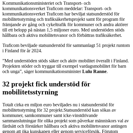
Kommunikationsministeriet och Transport- och
kommunikationsverket Traficom meddelar: Transport- och
kommunikationsverket Traficom har beviljat statsunderstöd för
mobilitetsstyrning och trafiksäkerhetsprojekt samt för program för
främjande av gång och cykeltrafik för kommuner och andra aktörer
till ett belopp på nästan 1,5 miljoner euro. Med understöden stöds
hållbara och aktiva mobilitetsvanor och förbättras trafiksäkerhet.
Traficom beviljade statsunderstöd för sammanlagt 51 projekt runtom
i Finland för år 2024.
”Med understöden stöds säker och aktiv mobilitet överallt i Finland.
Projekten stöder och tryggar till exempel vardagsmobilitet för barn
och unga”, säger kommunikationsminister
Lulu Ranne
.
32 projekt fick understöd för
mobilitetsstyrning
Totalt cirka en miljon euro beviljades nu i statsunderstöd för
mobilitetsstyrning för 32 projekt.Statsunderstöd kan sökas av
kommuner, samkommuner samt icke-vinstdrivande
sammanslutningar för olika projekt som påverkar människors val av
färdsätt och förstärker hållbara och aktiva mobilitetsvanor antingen
genom att öka kunskapen eller genom serviceförsök. Förutom