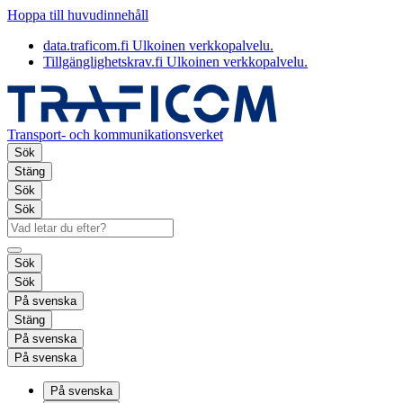
Hoppa till huvudinnehåll
data.traficom.fi
Ulkoinen verkkopalvelu.
Tillgänglighetskrav.fi
Ulkoinen verkkopalvelu.
Transport- och kommunikationsverket
Sök
Stäng
Sök
Sök
Sök
Sök
På svenska
Stäng
På svenska
På svenska
På svenska