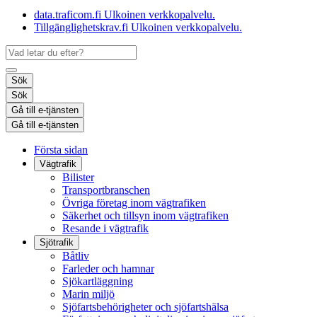
data.traficom.fi
Ulkoinen verkkopalvelu.
Tillgänglighetskrav.fi
Ulkoinen verkkopalvelu.
Sök
Sök
Gå till e-tjänsten
Gå till e-tjänsten
Första sidan
Vägtrafik
Bilister
Transportbranschen
Övriga företag inom vägtrafiken
Säkerhet och tillsyn inom vägtrafiken
Resande i vägtrafik
Sjötrafik
Båtliv
Farleder och hamnar
Sjökartläggning
Marin miljö
Sjöfartsbehörigheter och sjöfartshälsa