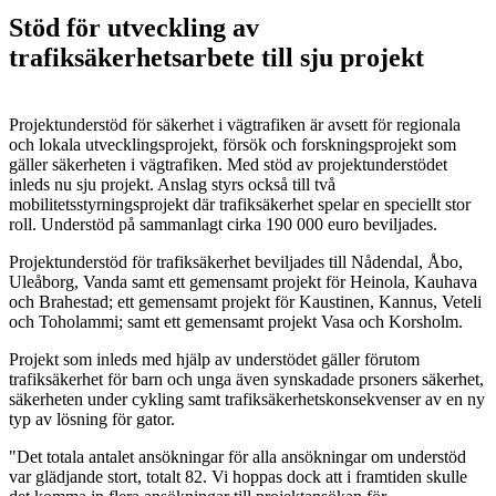
Stöd för utveckling av
trafiksäkerhetsarbete till sju projekt
Projektunderstöd för säkerhet i vägtrafiken är avsett för regionala
och lokala utvecklingsprojekt, försök och forskningsprojekt som
gäller säkerheten i vägtrafiken. Med stöd av projektunderstödet
inleds nu sju projekt. Anslag styrs också till två
mobilitetsstyrningsprojekt där trafiksäkerhet spelar en speciellt stor
roll. Understöd på sammanlagt cirka 190 000 euro beviljades.
Projektunderstöd för trafiksäkerhet beviljades till Nådendal, Åbo,
Uleåborg, Vanda samt ett gemensamt projekt för Heinola, Kauhava
och Brahestad; ett gemensamt projekt för Kaustinen, Kannus, Veteli
och Toholammi; samt ett gemensamt projekt Vasa och Korsholm.
Projekt som inleds med hjälp av understödet gäller förutom
trafiksäkerhet för barn och unga även synskadade prsoners säkerhet,
säkerheten under cykling samt trafiksäkerhetskonsekvenser av en ny
typ av lösning för gator.
"Det totala antalet ansökningar för alla ansökningar om understöd
var glädjande stort, totalt 82. Vi hoppas dock att i framtiden skulle