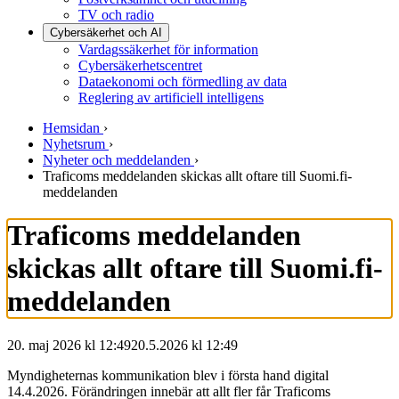
TV och radio
Cybersäkerhet och AI
Vardagssäkerhet för information
Cybersäkerhetscentret
Dataekonomi och förmedling av data
Reglering av artificiell intelligens
Hemsidan
›
Nyhetsrum
›
Nyheter och meddelanden
›
Traficoms meddelanden skickas allt oftare till Suomi.fi-
meddelanden
Traficoms meddelanden
skickas allt oftare till Suomi.fi-
meddelanden
20. maj 2026 kl 12:49
20.5.2026
kl
12:49
Myndigheternas kommunikation blev i första hand digital
14.4.2026. Förändringen innebär att allt fler får Traficoms