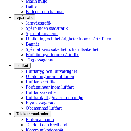
Marin miljö
Båtliv
Farleder och hamnar
Spårtrafik
Järnvägstrafik
Spårbunden stadstrafik
Spårtrafikmateriel
Utbildning och behörigheter inom spårtrafiken
Bannät
Spårtrafikens säkerhet och driftsäkerhet
Författningar inom spårtrafik
Tågpassagerare
Luftfart
Luftfartyg och luftvärdighet
Utbildning inom luftfarten
Luftfartscertifikat
Författningar inom luftfart
Luftfartssäkerhet
Lufttrafik, flygplatser och miljö
Flygpassagerade
Obemannad luftfart
Telekommunikation
Fi-domännamn
Telefoni och bredband
Kommunikationsnät