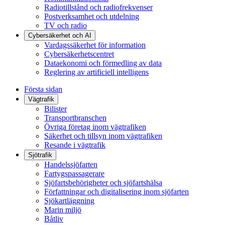
Radiotillstånd och radiofrekvenser
Postverksamhet och utdelning
TV och radio
Cybersäkerhet och AI
Vardagssäkerhet för information
Cybersäkerhetscentret
Dataekonomi och förmedling av data
Reglering av artificiell intelligens
Första sidan
Vägtrafik
Bilister
Transportbranschen
Övriga företag inom vägtrafiken
Säkerhet och tillsyn inom vägtrafiken
Resande i vägtrafik
Sjötrafik
Handelssjöfarten
Fartygspassagerare
Sjöfartsbehörigheter och sjöfartshälsa
Författningar och digitalisering inom sjöfarten
Sjökartläggning
Marin miljö
Båtliv