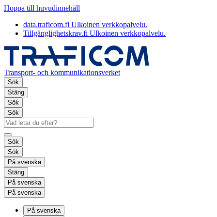
Hoppa till huvudinnehåll
data.traficom.fi
Ulkoinen verkkopalvelu.
Tillgänglighetskrav.fi
Ulkoinen verkkopalvelu.
Transport- och kommunikationsverket
Sök
Stäng
Sök
Sök
Sök
Sök
På svenska
Stäng
På svenska
På svenska
På svenska