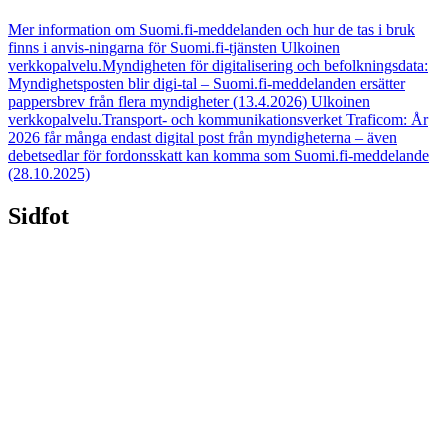
Mer information om Suomi.fi-meddelanden och hur de tas i bruk
finns i anvis-ningarna för Suomi.fi-tjänsten
Ulkoinen
verkkopalvelu.
Myndigheten för digitalisering och befolkningsdata:
Myndighetsposten blir digi-tal – Suomi.fi-meddelanden ersätter
pappersbrev från flera myndigheter (13.4.2026)
Ulkoinen
verkkopalvelu.
Transport- och kommunikationsverket Traficom: År
2026 får många endast digital post från myndigheterna – även
debetsedlar för fordonsskatt kan komma som Suomi.fi-meddelande
(28.10.2025)
Sidfot