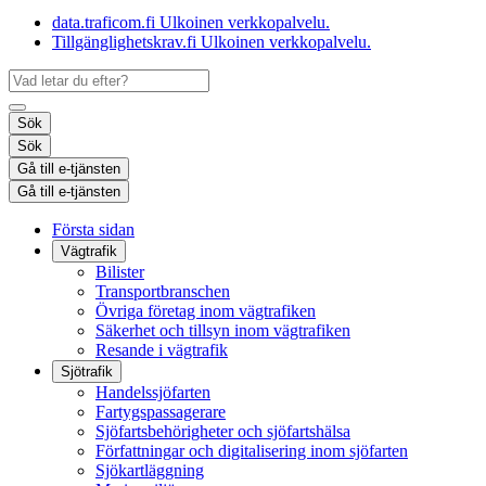
data.traficom.fi
Ulkoinen verkkopalvelu.
Tillgänglighetskrav.fi
Ulkoinen verkkopalvelu.
Sök
Sök
Gå till e-tjänsten
Gå till e-tjänsten
Första sidan
Vägtrafik
Bilister
Transportbranschen
Övriga företag inom vägtrafiken
Säkerhet och tillsyn inom vägtrafiken
Resande i vägtrafik
Sjötrafik
Handelssjöfarten
Fartygspassagerare
Sjöfartsbehörigheter och sjöfartshälsa
Författningar och digitalisering inom sjöfarten
Sjökartläggning