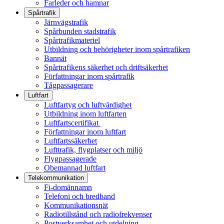
Farleder och hamnar
Spårtrafik
Järnvägstrafik
Spårbunden stadstrafik
Spårtrafikmateriel
Utbildning och behörigheter inom spårtrafiken
Bannät
Spårtrafikens säkerhet och driftsäkerhet
Författningar inom spårtrafik
Tågpassagerare
Luftfart
Luftfartyg och luftvärdighet
Utbildning inom luftfarten
Luftfartscertifikat
Författningar inom luftfart
Luftfartssäkerhet
Lufttrafik, flygplatser och miljö
Flygpassagerade
Obemannad luftfart
Telekommunikation
Fi-domännamn
Telefoni och bredband
Kommunikationsnät
Radiotillstånd och radiofrekvenser
Postverksamhet och utdelning