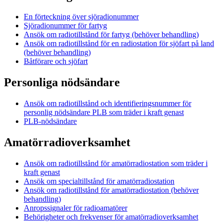
En förteckning över sjöradionummer
Sjöradionummer för fartyg
Ansök om radiotillstånd för fartyg (behöver behandling)
Ansök om radiotillstånd för en radiostation för sjöfart på land
(behöver behandling)
Båtförare och sjöfart
Personliga nödsändare
Ansök om radiotillstånd och identifieringsnummer för
personlig nödsändare PLB som träder i kraft genast
PLB-nödsändare
Amatörradioverksamhet
Ansök om radiotillstånd för amatörradiostation som träder i
kraft genast
Ansök om specialtillstånd för amatörradiostation
Ansök om radiotillstånd för amatörradiostation (behöver
behandling)
Anropssignaler för radioamatörer
Behörigheter och frekvenser för amatörradioverksamhet