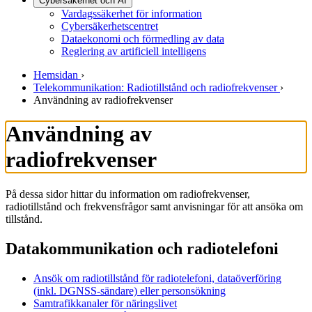
Cybersäkerhet och AI
Vardagssäkerhet för information
Cybersäkerhetscentret
Dataekonomi och förmedling av data
Reglering av artificiell intelligens
Hemsidan
›
Telekommunikation: Radiotillstånd och radiofrekvenser
›
Användning av radiofrekvenser
Användning av
radiofrekvenser
På dessa sidor hittar du information om radiofrekvenser,
radiotillstånd och frekvensfrågor samt anvisningar för att ansöka om
tillstånd.
Datakommunikation och radiotelefoni
Ansök om radiotillstånd för radiotelefoni, dataöverföring
(inkl. DGNSS-sändare) eller personsökning
Samtrafikkanaler för näringslivet