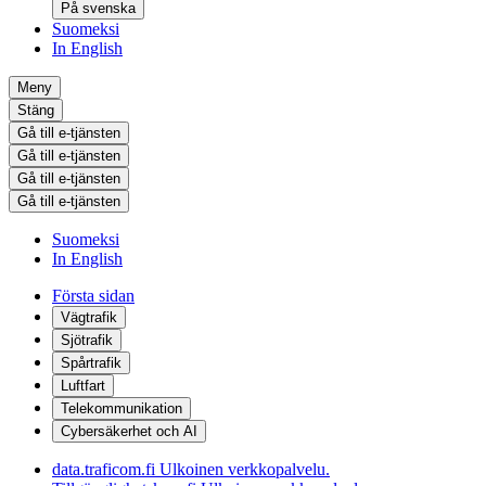
På svenska
Suomeksi
In English
Meny
Stäng
Gå till e-tjänsten
Gå till e-tjänsten
Gå till e-tjänsten
Gå till e-tjänsten
Suomeksi
In English
Första sidan
Vägtrafik
Sjötrafik
Spårtrafik
Luftfart
Telekommunikation
Cybersäkerhet och AI
data.traficom.fi
Ulkoinen verkkopalvelu.