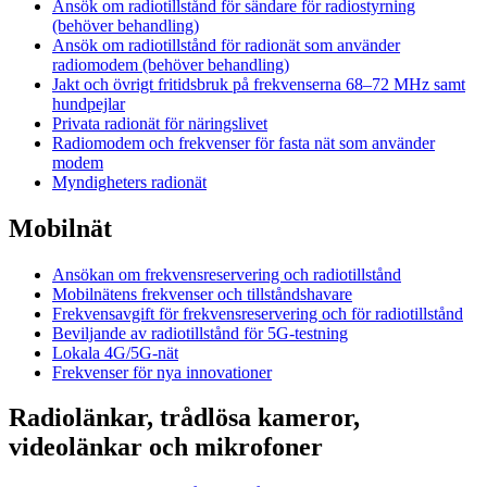
Ansök om radiotillstånd för sändare för radiostyrning
(behöver behandling)
Ansök om radiotillstånd för radionät som använder
radiomodem (behöver behandling)
Jakt och övrigt fritidsbruk på frekvenserna 68–72 MHz samt
hundpejlar
Privata radionät för näringslivet
Radiomodem och frekvenser för fasta nät som använder
modem
Myndigheters radionät
Mobilnät
Ansökan om frekvensreservering och radiotillstånd
Mobilnätens frekvenser och tillståndshavare
Frekvensavgift för frekvensreservering och för radiotillstånd
Beviljande av radiotillstånd för 5G-testning
Lokala 4G/5G-nät
Frekvenser för nya innovationer
Radiolänkar, trådlösa kameror,
videolänkar och mikrofoner