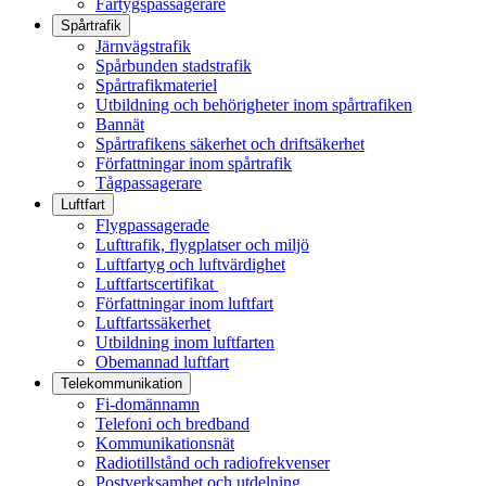
Fartygspassagerare
Spårtrafik
Järnvägstrafik
Spårbunden stadstrafik
Spårtrafikmateriel
Utbildning och behörigheter inom spårtrafiken
Bannät
Spårtrafikens säkerhet och driftsäkerhet
Författningar inom spårtrafik
Tågpassagerare
Luftfart
Flygpassagerade
Lufttrafik, flygplatser och miljö
Luftfartyg och luftvärdighet
Luftfartscertifikat
Författningar inom luftfart
Luftfartssäkerhet
Utbildning inom luftfarten
Obemannad luftfart
Telekommunikation
Fi-domännamn
Telefoni och bredband
Kommunikationsnät
Radiotillstånd och radiofrekvenser
Postverksamhet och utdelning