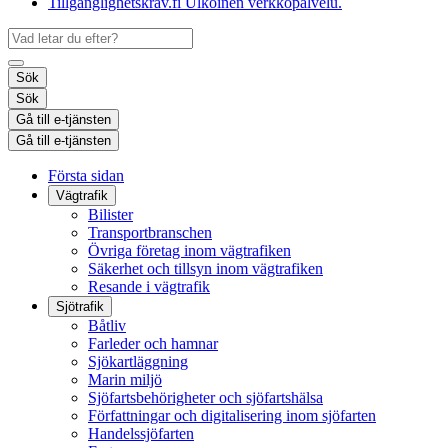
Tillgänglighetskrav.fi
Ulkoinen verkkopalvelu.
Sök
Sök
Gå till e-tjänsten
Gå till e-tjänsten
Första sidan
Vägtrafik
Bilister
Transportbranschen
Övriga företag inom vägtrafiken
Säkerhet och tillsyn inom vägtrafiken
Resande i vägtrafik
Sjötrafik
Båtliv
Farleder och hamnar
Sjökartläggning
Marin miljö
Sjöfartsbehörigheter och sjöfartshälsa
Författningar och digitalisering inom sjöfarten
Handelssjöfarten