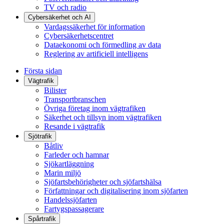
TV och radio
Cybersäkerhet och AI
Vardagssäkerhet för information
Cybersäkerhetscentret
Dataekonomi och förmedling av data
Reglering av artificiell intelligens
Första sidan
Vägtrafik
Bilister
Transportbranschen
Övriga företag inom vägtrafiken
Säkerhet och tillsyn inom vägtrafiken
Resande i vägtrafik
Sjötrafik
Båtliv
Farleder och hamnar
Sjökartläggning
Marin miljö
Sjöfartsbehörigheter och sjöfartshälsa
Författningar och digitalisering inom sjöfarten
Handelssjöfarten
Fartygspassagerare
Spårtrafik