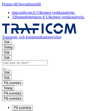
Hoppa till huvudinnehåll
data.traficom.fi
Ulkoinen verkkopalvelu.
Tillgänglighetskrav.fi
Ulkoinen verkkopalvelu.
Transport- och kommunikationsverket
Sök
Stäng
Sök
Sök
Sök
Sök
På svenska
Stäng
På svenska
På svenska
På svenska