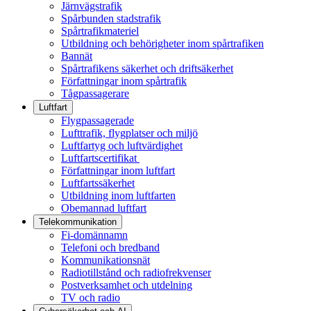
Järnvägstrafik
Spårbunden stadstrafik
Spårtrafikmateriel
Utbildning och behörigheter inom spårtrafiken
Bannät
Spårtrafikens säkerhet och driftsäkerhet
Författningar inom spårtrafik
Tågpassagerare
Luftfart
Flygpassagerade
Lufttrafik, flygplatser och miljö
Luftfartyg och luftvärdighet
Luftfartscertifikat
Författningar inom luftfart
Luftfartssäkerhet
Utbildning inom luftfarten
Obemannad luftfart
Telekommunikation
Fi-domännamn
Telefoni och bredband
Kommunikationsnät
Radiotillstånd och radiofrekvenser
Postverksamhet och utdelning
TV och radio