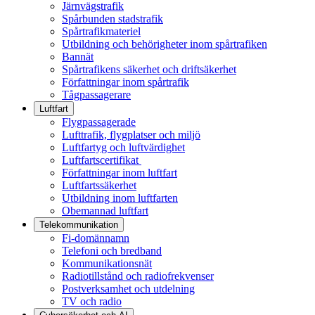
Järnvägstrafik
Spårbunden stadstrafik
Spårtrafikmateriel
Utbildning och behörigheter inom spårtrafiken
Bannät
Spårtrafikens säkerhet och driftsäkerhet
Författningar inom spårtrafik
Tågpassagerare
Luftfart
Flygpassagerade
Lufttrafik, flygplatser och miljö
Luftfartyg och luftvärdighet
Luftfartscertifikat
Författningar inom luftfart
Luftfartssäkerhet
Utbildning inom luftfarten
Obemannad luftfart
Telekommunikation
Fi-domännamn
Telefoni och bredband
Kommunikationsnät
Radiotillstånd och radiofrekvenser
Postverksamhet och utdelning
TV och radio