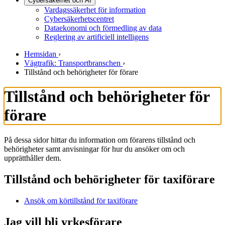
Cybersäkerhet och AI
Vardagssäkerhet för information
Cybersäkerhetscentret
Dataekonomi och förmedling av data
Reglering av artificiell intelligens
Hemsidan
›
Vägtrafik: Transportbranschen
›
Tillstånd och behörigheter för förare
Tillstånd och behörigheter för
förare
På dessa sidor hittar du information om förarens tillstånd och
behörigheter samt anvisningar för hur du ansöker om och
upprätthåller dem.
Tillstånd och behörigheter för taxiförare
Ansök om körtillstånd för taxiförare
Jag vill bli yrkesförare