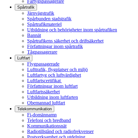
Fartygspassagerare
Spårtrafik
Järnvägstrafik
Spårbunden stadstrafik
Spårtrafikmateriel
Utbildning och behörigheter inom spårtrafiken
Bannät
Spårtrafikens säkerhet och driftsäkerhet
Författningar inom spårtrafik
Tågpassagerare
Luftfart
Flygpassagerade
Lufttrafik, flygplatser och miljö
Luftfartyg och luftvärdighet
Luftfartscertifikat
Författningar inom luftfart
Luftfartssäkerhet
Utbildning inom luftfarten
Obemannad luftfart
Telekommunikation
Fi-domännamn
Telefoni och bredband
Kommunikationsnät
Radiotillstånd och radiofrekvenser
Postverksamhet och utdelning