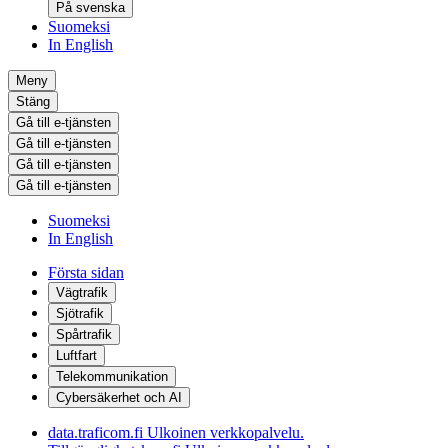
På svenska
Suomeksi
In English
Meny
Stäng
Gå till e-tjänsten
Gå till e-tjänsten
Gå till e-tjänsten
Gå till e-tjänsten
Suomeksi
In English
Första sidan
Vägtrafik
Sjötrafik
Spårtrafik
Luftfart
Telekommunikation
Cybersäkerhet och AI
data.traficom.fi
Ulkoinen verkkopalvelu.