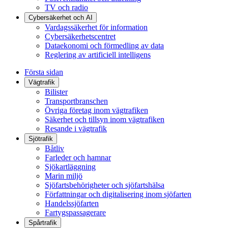
TV och radio
Cybersäkerhet och AI
Vardagssäkerhet för information
Cybersäkerhetscentret
Dataekonomi och förmedling av data
Reglering av artificiell intelligens
Första sidan
Vägtrafik
Bilister
Transportbranschen
Övriga företag inom vägtrafiken
Säkerhet och tillsyn inom vägtrafiken
Resande i vägtrafik
Sjötrafik
Båtliv
Farleder och hamnar
Sjökartläggning
Marin miljö
Sjöfartsbehörigheter och sjöfartshälsa
Författningar och digitalisering inom sjöfarten
Handelssjöfarten
Fartygspassagerare
Spårtrafik