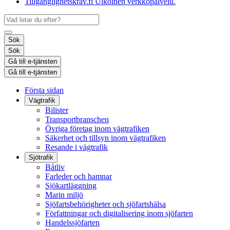
Tillgänglighetskrav.fi
Ulkoinen verkkopalvelu.
Sök
Sök
Gå till e-tjänsten
Gå till e-tjänsten
Första sidan
Vägtrafik
Bilister
Transportbranschen
Övriga företag inom vägtrafiken
Säkerhet och tillsyn inom vägtrafiken
Resande i vägtrafik
Sjötrafik
Båtliv
Farleder och hamnar
Sjökartläggning
Marin miljö
Sjöfartsbehörigheter och sjöfartshälsa
Författningar och digitalisering inom sjöfarten
Handelssjöfarten