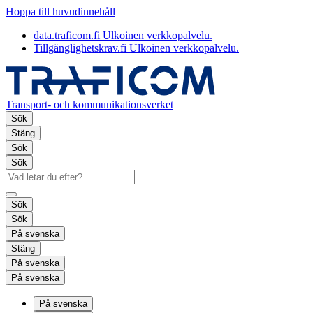
Hoppa till huvudinnehåll
data.traficom.fi
Ulkoinen verkkopalvelu.
Tillgänglighetskrav.fi
Ulkoinen verkkopalvelu.
Transport- och kommunikationsverket
Sök
Stäng
Sök
Sök
Sök
Sök
På svenska
Stäng
På svenska
På svenska
På svenska