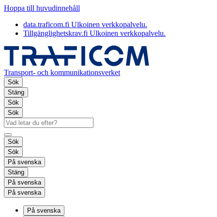
Hoppa till huvudinnehåll
data.traficom.fi
Ulkoinen verkkopalvelu.
Tillgänglighetskrav.fi
Ulkoinen verkkopalvelu.
Transport- och kommunikationsverket
Sök
Stäng
Sök
Sök
Sök
Sök
På svenska
Stäng
På svenska
På svenska
På svenska