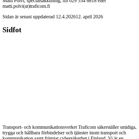
Matti Polvi, specialsakkunnig, tfn 029 534 6818 eller
matti.polvi(at)traficom.fi
Sidan är senast uppdaterad
12.4.2026
12. april 2026
Sidfot
Transport- och kommunikationsverket Traficom säkerställer smidiga,
trygga och hållbara förbindelser och tjänster inom transport och
kommunikation samt främjar cybersäkerhet i Finland. Vi är en