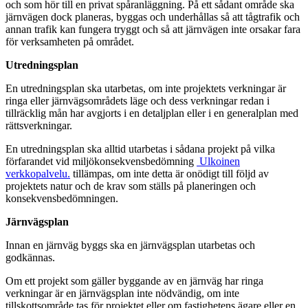
och som hör till en privat spåranläggning. På ett sådant område ska
järnvägen dock planeras, byggas och underhållas så att tågtrafik och
annan trafik kan fungera tryggt och så att järnvägen inte orsakar fara
för verksamheten på området.
Utredningsplan
En utredningsplan ska utarbetas, om inte projektets verkningar är
ringa eller järnvägsområdets läge och dess verkningar redan i
tillräcklig mån har avgjorts i en detaljplan eller i en generalplan med
rättsverkningar.
En utredningsplan ska alltid utarbetas i sådana projekt på vilka
förfarandet vid miljökonsekvensbedömning
Ulkoinen
verkkopalvelu.
tillämpas, om inte detta är onödigt till följd av
projektets natur och de krav som ställs på planeringen och
konsekvensbedömningen.
Järnvägsplan
Innan en järnväg byggs ska en järnvägsplan utarbetas och
godkännas.
Om ett projekt som gäller byggande av en järnväg har ringa
verkningar är en järnvägsplan inte nödvändig, om inte
tillskottsområde tas för projektet eller om fastighetens ägare eller en