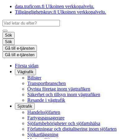
data.traficom.fi
Ulkoinen verkkopalvelu.
Tillgänglighetskrav.fi
Ulkoinen verkkopalvelu.
Sök
Sök
Gå till e-tjänsten
Gå till e-tjänsten
Första sidan
Vägtrafik
Bilister
Transportbranschen
Övriga företag inom vägtrafiken
Säkerhet och tillsyn inom vägtrafiken
Resande i vägtrafik
Sjötrafik
Handelssjöfarten
Fartygspassagerare
Sjöfartsbehörigheter och sjöfartshälsa
Författningar och digitalisering inom sjöfarten
Sjökartläggning