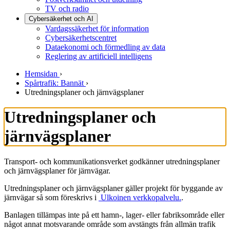
TV och radio
Cybersäkerhet och AI
Vardagssäkerhet för information
Cybersäkerhetscentret
Dataekonomi och förmedling av data
Reglering av artificiell intelligens
Hemsidan
›
Spårtrafik: Bannät
›
Utredningsplaner och järnvägsplaner
Utredningsplaner och
järnvägsplaner
Transport- och kommunikationsverket godkänner utredningsplaner
och järnvägsplaner för järnvägar.
Utredningsplaner och järnvägsplaner gäller projekt för byggande av
järnvägar så som föreskrivs i
Ulkoinen verkkopalvelu.
.
Banlagen tillämpas inte på ett hamn-, lager- eller fabriksområde eller
något annat motsvarande område som avstängts från allmän trafik