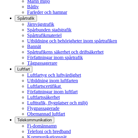
Marin miljö
Båtliv
Farleder och hamnar
Spårtrafik
Järnvägstrafik
Spårbunden stadstrafik
Spårtrafikmateriel
Utbildning och behörigheter inom spårtrafiken
Bannät
Spårtrafikens säkerhet och driftsäkerhet
Författningar inom spårtrafik
Tågpassagerare
Luftfart
Luftfartyg och luftvärdighet
Utbildning inom luftfarten
Luftfartscertifikat
Författningar inom luftfart
Luftfartssäkerhet
Lufttrafik, flygplatser och miljö
Flygpassagerade
Obemannad luftfart
Telekommunikation
Fi-domännamn
Telefoni och bredband
Kommunikationsnät