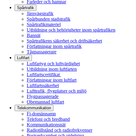
Farleder och hamnar
Spårtrafik
Järnvägstrafik
Spårbunden stadstrafik
Spårtrafikmateriel
Utbildning och behörigheter inom spårtrafiken
Bannät
Spårtrafikens säkerhet och driftsäkerhet
Författningar inom spårtrafik
Tågpassagerare
Luftfart
Luftfartyg och luftvärdighet
Utbildning inom luftfarten
Luftfartscertifikat
Författningar inom luftfart
Luftfartssäkerhet
Lufttrafik, flygplatser och miljö
Flygpassagerade
Obemannad luftfart
Telekommunikation
Fi-domännamn
Telefoni och bredband
Kommunikationsnät
Radiotillstånd och radiofrekvenser
Postverksamhet och utdelning