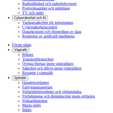
Radiotillstånd och radiofrekvenser
Postverksamhet och utdelning
TV och radio
Cybersäkerhet och AI
Vardagssäkerhet för information
Cybersäkerhetscentret
Dataekonomi och förmedling av data
Reglering av artificiell intelligens
Första sidan
Vägtrafik
Bilister
Transportbranschen
Övriga företag inom vägtrafiken
Säkerhet och tillsyn inom vägtrafiken
Resande i vägtrafik
Sjötrafik
Handelssjöfarten
Fartygspassagerare
Sjöfartsbehörigheter och sjöfartshälsa
Författningar och digitalisering inom sjöfarten
Sjökartläggning
Marin miljö
Båtliv