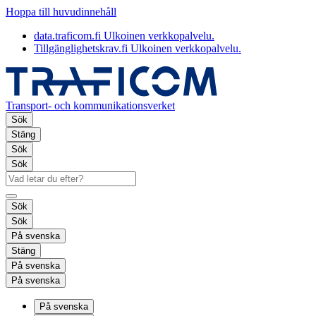
Hoppa till huvudinnehåll
data.traficom.fi
Ulkoinen verkkopalvelu.
Tillgänglighetskrav.fi
Ulkoinen verkkopalvelu.
Transport- och kommunikationsverket
Sök
Stäng
Sök
Sök
Sök
Sök
På svenska
Stäng
På svenska
På svenska
På svenska