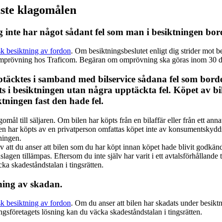
aste klagomålen
g inte har något sådant fel som man i besiktningen bord
k besiktning av fordon
. Om besiktningsbeslutet enligt dig strider mot 
a omprövning hos Traficom. Begäran om omprövning ska göras inom 30 d
ptäcktes i samband med bilservice sådana fel som borde 
s i besiktningen utan några upptäckta fel. Köpet av bile
tningen fast den hade fel.
gomål till säljaren. Om bilen har köpts från en bilaffär eller från ett 
len har köpts av en privatperson omfattas köpet inte av konsumentskyd
ningen.
 att du anser att bilen som du har köpt innan köpet hade blivit godkänd
slagen tillämpas. Eftersom du inte själv har varit i ett avtalsförhålland
ka skadeståndstalan i tingsrätten.
tning av skadan.
k besiktning av fordon
. Om du anser att bilen har skadats under besikt
gsföretagets lösning kan du väcka skadeståndstalan i tingsrätten.