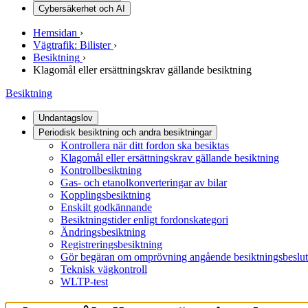
Cybersäkerhet och AI
Hemsidan
›
Vägtrafik: Bilister
›
Besiktning
›
Klagomål eller ersättningskrav gällande besiktning
Besiktning
Undantagslov
Periodisk besiktning och andra besiktningar
Kontrollera när ditt fordon ska besiktas
Klagomål eller ersättningskrav gällande besiktning
Kontrollbesiktning
Gas- och etanolkonverteringar av bilar
Kopplingsbesiktning
Enskilt godkännande
Besiktningstider enligt fordonskategori
Ändringsbesiktning
Registreringsbesiktning
Gör begäran om omprövning angående besiktningsbeslut
Teknisk vägkontroll
WLTP-test