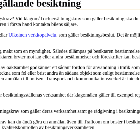
gällande besiktning
ingskrav? Vid klagomål och ersättningskrav som gäller besiktning ska du
en i första hand kontakta bilens säljare.
ndlar
Ulkoinen verkkopalvelu.
som gäller besiktningsbeslut. Det är möjl
ig makt som en myndighet. Således tillämpas på besiktaren bestämmelserna
aren bryter mot lag eller andra bestämmelser och föreskrifter kan besikt
 av oaktsamhet godkänner ett sådant fordon för användning i trafik som b
anteckna som fel eller brist andra än sådana objekt som enligt bestämmel
öra en anmälan till polisen. Transport- och kommunikationsverket är inte
 besiktningsställenas verksamhet där klagomålen gäller till exempel repa
ttningskrav som gäller deras verksamhet samt ge rådgivning i besiktnin
krav kan du ändå göra en anmälan även till Traficom om brister i besi
 kvalitetskontrollen av besiktningsverksamheten.