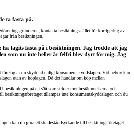
e ta fasta på.
bedömningsgrunderna, kontakta besiktningsstället för korrigering av
agar från besiktningen.
ha tagits fasta på i besiktningen. Jag trodde att jag
n som nu inte heller är felfri blev dyrt för mig. Jag
annat företag är du skyddad enligt konsumentskyddslagen. Vid behov kan
dslagen utan av köplagen. Då det handlar om köp mellan
 i besiktningen på ett sätt som strider mot bestämmelserna och
e till besiktningsföretaget tillämpas inte konsumentskyddslagen och du
ningen kan du göra ett skadeståndsyrkande till besiktningsföretaget