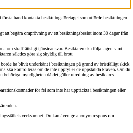
 i första hand kontakta besiktningsföretaget som utförde besiktningen.
igt att begära omprövning av ett besiktningsbeslut inom 30 dagar från
 om straffrättsligt tjänsteansvar. Besiktaren ska följa lagen samt
aren således göra sig skyldig till brott.
orde ha blivit underkänt i besiktningen på grund av bristfälligt skick
serna ska kontrolleras om de inte uppfyller de uppställda kraven. Om du
 den behöriga myndigheten då det gäller utredning av besiktares
rationskostnader för fel som inte har upptäckts i besiktningen eller
gsärenden.
ktningsställets verksamhet. Du kan även ge anonym respons om