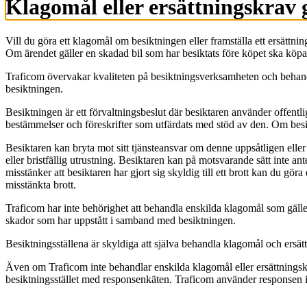
Klagomål eller ersättningskrav 
Vill du göra ett klagomål om besiktningen eller framställa ett ersättn
Om ärendet gäller en skadad bil som har besiktats före köpet ska köpar
Traficom övervakar kvaliteten på besiktningsverksamheten och beha
besiktningen.
Besiktningen är ett förvaltningsbeslut där besiktaren använder offentl
bestämmelser och föreskrifter som utfärdats med stöd av den. Om besikt
Besiktaren kan bryta mot sitt tjänsteansvar om denne uppsåtligen eller
eller bristfällig utrustning. Besiktaren kan på motsvarande sätt inte 
misstänker att besiktaren har gjort sig skyldig till ett brott kan du g
misstänkta brott.
Traficom har inte behörighet att behandla enskilda klagomål som gäller
skador som har uppstått i samband med besiktningen.
Besiktningsställena är skyldiga att själva behandla klagomål och ersä
Även om Traficom inte behandlar enskilda klagomål eller ersättnings
besiktningsstället med responsenkäten. Traficom använder responsen i