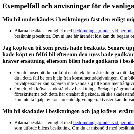
Exempelfall och anvisningar för de vanlig
Min bil underkändes i besiktningen fast den enligt mi
Bilarna besiktas i enlighet med
bedömningsgrunder vid periodis
besiktningsbeslutet. Om ni inte får ärendet löst kan du begär
Jag köpte en bil som precis hade besiktats. Senare up
hade köpt en felfri bil eftersom den nyss hade godkänt
kräver ersättning eftersom bilen hade godkänts i besik
Om du anser att du har köpt en defekt bil måste du göra ditt kla
du i detta fall be om hjälp från konsumentrådgivningen. Om bi
privatpersoner kan köparen inte vända sig till konsumentrådgiv
Om du vill kräva skadestånd av besiktningsföretaget på grund av
föreskrifterna och detta har orsakat dig skada, så ska skadestånd
kan inte få hjälp av konsumentrådgivningen. I tvister kan du väc
Min bil skadades i besiktningen och jag kräver ersät
Bilarna besiktas i enlighet med
bedömningsgrunder vid periodis
som utförde bilens besiktning. Om du är missnöjd med besiktnin