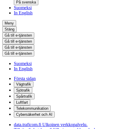
På svenska
Suomeksi
In English
Meny
Stäng
Gå till e-tjänsten
Gå till e-tjänsten
Gå till e-tjänsten
Gå till e-tjänsten
Suomeksi
In English
Första sidan
Vägtrafik
Sjötrafik
Spårtrafik
Luftfart
Telekommunikation
Cybersäkerhet och AI
data.traficom.fi
Ulkoinen verkkopalvelu.