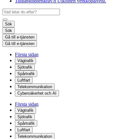
Tillgänglighetskrav.fi
Ulkoinen verkkopalvelu.
Sök
Sök
Gå till e-tjänsten
Gå till e-tjänsten
Första sidan
Vägtrafik
Sjötrafik
Spårtrafik
Luftfart
Telekommunikation
Cybersäkerhet och AI
Första sidan
Vägtrafik
Sjötrafik
Spårtrafik
Luftfart
Telekommunikation