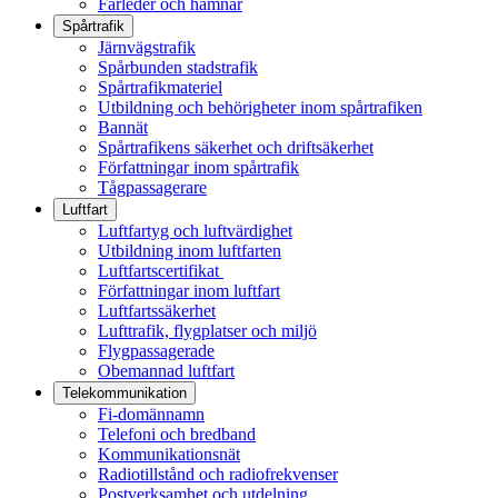
Farleder och hamnar
Spårtrafik
Järnvägstrafik
Spårbunden stadstrafik
Spårtrafikmateriel
Utbildning och behörigheter inom spårtrafiken
Bannät
Spårtrafikens säkerhet och driftsäkerhet
Författningar inom spårtrafik
Tågpassagerare
Luftfart
Luftfartyg och luftvärdighet
Utbildning inom luftfarten
Luftfartscertifikat
Författningar inom luftfart
Luftfartssäkerhet
Lufttrafik, flygplatser och miljö
Flygpassagerade
Obemannad luftfart
Telekommunikation
Fi-domännamn
Telefoni och bredband
Kommunikationsnät
Radiotillstånd och radiofrekvenser
Postverksamhet och utdelning