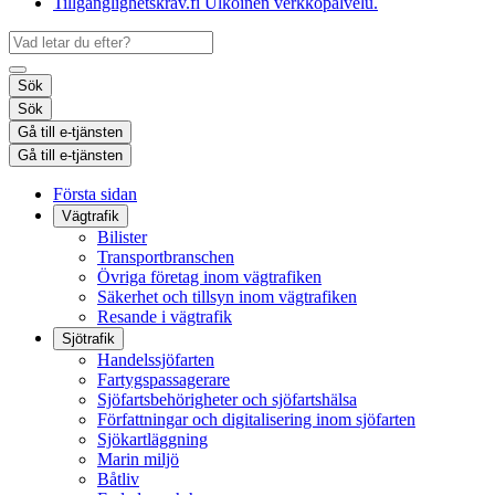
Tillgänglighetskrav.fi
Ulkoinen verkkopalvelu.
Sök
Sök
Gå till e-tjänsten
Gå till e-tjänsten
Första sidan
Vägtrafik
Bilister
Transportbranschen
Övriga företag inom vägtrafiken
Säkerhet och tillsyn inom vägtrafiken
Resande i vägtrafik
Sjötrafik
Handelssjöfarten
Fartygspassagerare
Sjöfartsbehörigheter och sjöfartshälsa
Författningar och digitalisering inom sjöfarten
Sjökartläggning
Marin miljö
Båtliv