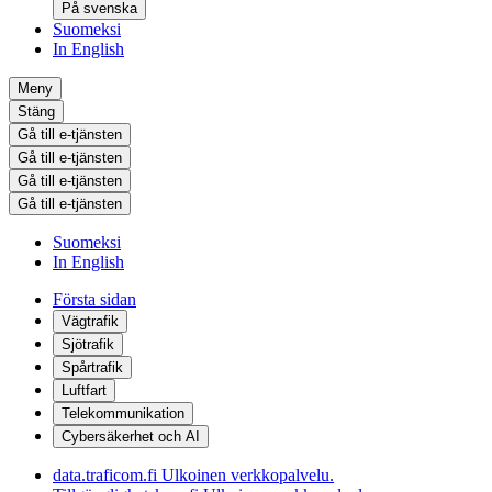
På svenska
Suomeksi
In English
Meny
Stäng
Gå till e-tjänsten
Gå till e-tjänsten
Gå till e-tjänsten
Gå till e-tjänsten
Suomeksi
In English
Första sidan
Vägtrafik
Sjötrafik
Spårtrafik
Luftfart
Telekommunikation
Cybersäkerhet och AI
data.traficom.fi
Ulkoinen verkkopalvelu.