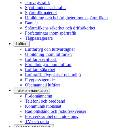
Järnvägstrafik
Spårbunden stadstrafik
Spårtrafikmateriel
Utbildning och behörigheter inom spårtrafiken
Bannät
Spårtrafikens säkerhet och driftsäkerhet
Författningar inom spårtrafik
Tågpassagerare
Luftfart
Luftfartyg och luftvärdighet
Utbildning inom luftfarten
Luftfartscertifikat
Författningar inom luftfart
Luftfartssäkerhet
Lufttrafik, flygplatser och miljö
Flygpassagerade
Obemannad luftfart
Telekommunikation
Fi-domännamn
Telefoni och bredband
Kommunikationsnät
Radiotillstånd och radiofrekvenser
Postverksamhet och utdelning
TV och radio