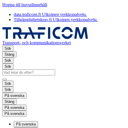
Hoppa till huvudinnehåll
data.traficom.fi
Ulkoinen verkkopalvelu.
Tillgänglighetskrav.fi
Ulkoinen verkkopalvelu.
Transport- och kommunikationsverket
Sök
Stäng
Sök
Sök
Sök
Sök
På svenska
Stäng
På svenska
På svenska
På svenska