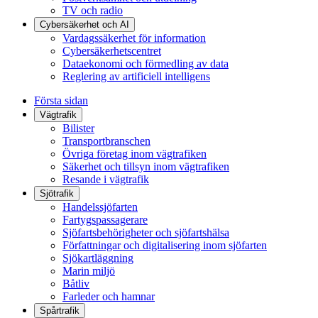
TV och radio
Cybersäkerhet och AI
Vardagssäkerhet för information
Cybersäkerhetscentret
Dataekonomi och förmedling av data
Reglering av artificiell intelligens
Första sidan
Vägtrafik
Bilister
Transportbranschen
Övriga företag inom vägtrafiken
Säkerhet och tillsyn inom vägtrafiken
Resande i vägtrafik
Sjötrafik
Handelssjöfarten
Fartygspassagerare
Sjöfartsbehörigheter och sjöfartshälsa
Författningar och digitalisering inom sjöfarten
Sjökartläggning
Marin miljö
Båtliv
Farleder och hamnar
Spårtrafik