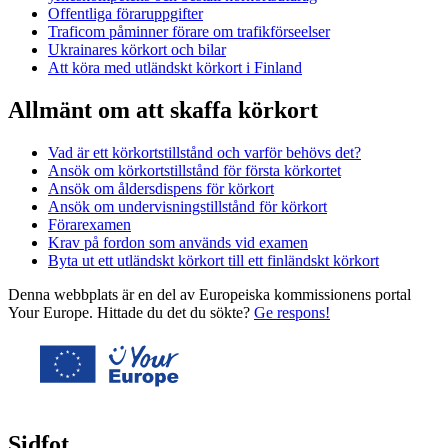
Offentliga föraruppgifter
Traficom påminner förare om trafikförseelser
Ukrainares körkort och bilar
Att köra med utländskt körkort i Finland
Allmänt om att skaffa körkort
Vad är ett körkortstillstånd och varför behövs det?
Ansök om körkortstillstånd för första körkortet
Ansök om åldersdispens för körkort
Ansök om undervisningstillstånd för körkort
Förarexamen
Krav på fordon som används vid examen
Byta ut ett utländskt körkort till ett finländskt körkort
Denna webbplats är en del av Europeiska kommissionens portal
Your Europe. Hittade du det du sökte?
Ge respons!
Sidfot