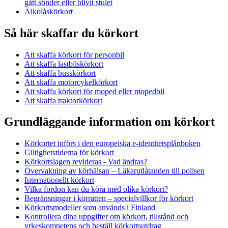
gått sönder eller blivit stulet
Alkolåskörkort
Så här skaffar du körkort
Att skaffa körkort för personbil
Att skaffa lastbilskörkort
Att skaffa busskörkort
Att skaffa motorcykelkörkort
Att skaffa körkort för moped eller mopedbil
Att skaffa traktorkörkort
Grundläggande information om körkort
Körkortet införs i den europeiska e-identitetsplånboken
Giltighetstiderna för körkort
Körkortslagen revideras - Vad ändras?
Övervakning av körhälsan – Läkarutlåtanden till polisen
Internationellt körkort
Vilka fordon kan du köra med olika körkort?
Begränsningar i körrätten – specialvillkor för körkort
Körkortsmodeller som används i Finland
Kontrollera dina uppgifter om körkort, tillstånd och
yrkeskompetens och beställ körkortsutdrag