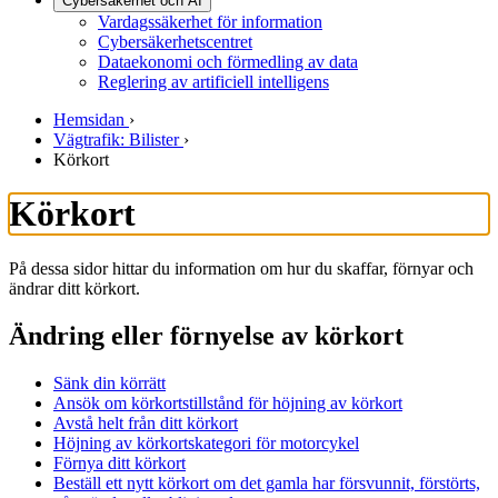
Cybersäkerhet och AI
Vardagssäkerhet för information
Cybersäkerhetscentret
Dataekonomi och förmedling av data
Reglering av artificiell intelligens
Hemsidan
›
Vägtrafik: Bilister
›
Körkort
Körkort
På dessa sidor hittar du information om hur du skaffar, förnyar och
ändrar ditt körkort.
Ändring eller förnyelse av körkort
Sänk din körrätt
Ansök om körkortstillstånd för höjning av körkort
Avstå helt från ditt körkort
Höjning av körkortskategori för motorcykel
Förnya ditt körkort
Beställ ett nytt körkort om det gamla har försvunnit, förstörts,