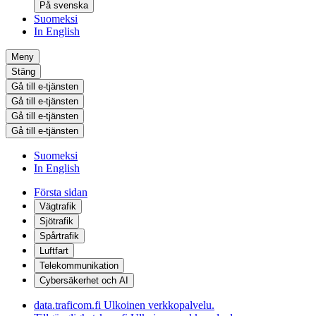
På svenska
Suomeksi
In English
Meny
Stäng
Gå till e-tjänsten
Gå till e-tjänsten
Gå till e-tjänsten
Gå till e-tjänsten
Suomeksi
In English
Första sidan
Vägtrafik
Sjötrafik
Spårtrafik
Luftfart
Telekommunikation
Cybersäkerhet och AI
data.traficom.fi
Ulkoinen verkkopalvelu.