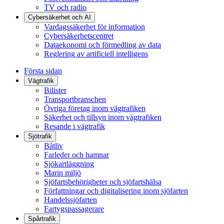
TV och radio
Cybersäkerhet och AI
Vardagssäkerhet för information
Cybersäkerhetscentret
Dataekonomi och förmedling av data
Reglering av artificiell intelligens
Första sidan
Vägtrafik
Bilister
Transportbranschen
Övriga företag inom vägtrafiken
Säkerhet och tillsyn inom vägtrafiken
Resande i vägtrafik
Sjötrafik
Båtliv
Farleder och hamnar
Sjökartläggning
Marin miljö
Sjöfartsbehörigheter och sjöfartshälsa
Författningar och digitalisering inom sjöfarten
Handelssjöfarten
Fartygspassagerare
Spårtrafik