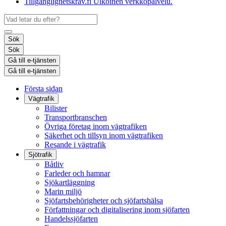
Tillgänglighetskrav.fi
Ulkoinen verkkopalvelu.
Sök
Sök
Gå till e-tjänsten
Gå till e-tjänsten
Första sidan
Vägtrafik
Bilister
Transportbranschen
Övriga företag inom vägtrafiken
Säkerhet och tillsyn inom vägtrafiken
Resande i vägtrafik
Sjötrafik
Båtliv
Farleder och hamnar
Sjökartläggning
Marin miljö
Sjöfartsbehörigheter och sjöfartshälsa
Författningar och digitalisering inom sjöfarten
Handelssjöfarten