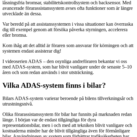
låsningsfria bromsar, stabilitetskontrollsystem och backsensor. Med
avancerade förarassistanssystem avses ofta funktioner som är längre
utvecklade än dessa.
Var beredd på att assistanssystemen i vissa situationer kan överraska
dig till exempel genom att försöka påverka styrningen, accelerera
eller bromsa.
Kom ihåg att det alltid är föraren som ansvarar för körningen och att
systemen endast assisterar dig!
I videoserien ADAS – den osynliga andreföraren bekantar vi oss
med ADAS-system, som har blivit vanligare under de senaste 5–10
åren och som redan används i stor utsträckning.
Vilka ADAS-system finns i bilar?
Bilars ADAS-system varierar beroende på bilens tillverkningsår och
utrustningsnivå.
Olika förarassistanssystem för bilar har funnits på marknaden redan
länge. I början var de endast tillgängliga för dyra
representationsbilar, men i och med att tekniken blivit vanligare och
kostnaderna mindre har de blivit tillgängliga även för förmånligare
bilar. Användningen av system som förbättrar trafiksäkerheten har