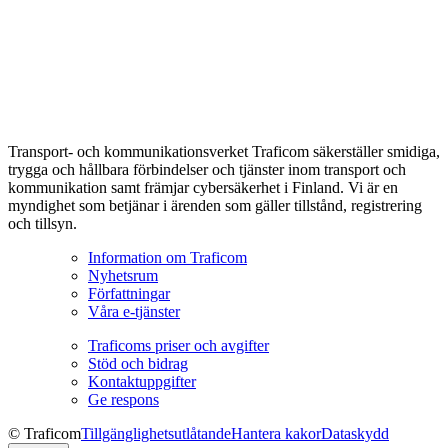
Transport- och kommunikationsverket Traficom säkerställer smidiga,
trygga och hållbara förbindelser och tjänster inom transport och
kommunikation samt främjar cybersäkerhet i Finland. Vi är en
myndighet som betjänar i ärenden som gäller tillstånd, registrering
och tillsyn.
Information om Traficom
Nyhetsrum
Författningar
Våra e-tjänster
Traficoms priser och avgifter
Stöd och bidrag
Kontaktuppgifter
Ge respons
© Traficom
Tillgänglighetsutlåtande
Hantera kakor
Dataskydd