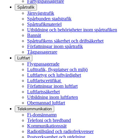
Fartygspassagerare
Spårtrafik
Järnvägstrafik
Spårbunden stadstrafik
Spårtrafikmateriel
Utbildning och behörigheter inom spårtrafiken
Bannät
Spårtrafikens säkerhet och driftsäkerhet
Författningar inom spårtrafik
Tågpassagerare
Luftfart
Flygpassagerade
Lufttrafik, flygplatser och miljö
Luftfartyg och luftvärdighet
Luftfartscertifikat
Författningar inom luftfart
Luftfartssäkerhet
Utbildning inom luftfarten
Obemannad luftfart
Telekommunikation
Fi-domännamn
Telefoni och bredband
Kommunikationsnät
Radiotillstånd och radiofrekvenser
Postverksamhet och utdelning