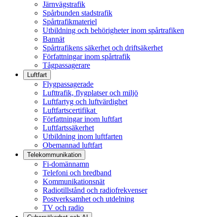
Järnvägstrafik
Spårbunden stadstrafik
Spårtrafikmateriel
Utbildning och behörigheter inom spårtrafiken
Bannät
Spårtrafikens säkerhet och driftsäkerhet
Författningar inom spårtrafik
Tågpassagerare
Luftfart
Flygpassagerade
Lufttrafik, flygplatser och miljö
Luftfartyg och luftvärdighet
Luftfartscertifikat
Författningar inom luftfart
Luftfartssäkerhet
Utbildning inom luftfarten
Obemannad luftfart
Telekommunikation
Fi-domännamn
Telefoni och bredband
Kommunikationsnät
Radiotillstånd och radiofrekvenser
Postverksamhet och utdelning
TV och radio