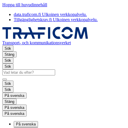
Hoppa till huvudinnehåll
data.traficom.fi
Ulkoinen verkkopalvelu.
Tillgänglighetskrav.fi
Ulkoinen verkkopalvelu.
Transport- och kommunikationsverket
Sök
Stäng
Sök
Sök
Sök
Sök
På svenska
Stäng
På svenska
På svenska
På svenska