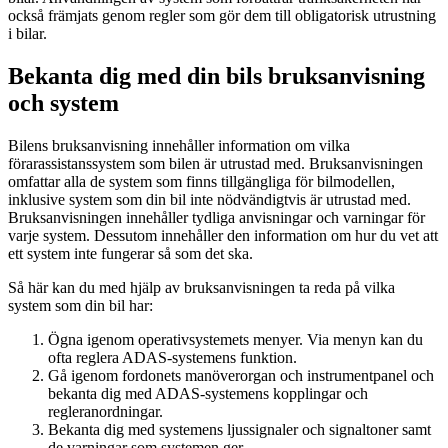
också främjats genom regler som gör dem till obligatorisk utrustning
i bilar.
Bekanta dig med din bils bruksanvisning
och system
Bilens bruksanvisning innehåller information om vilka
förarassistanssystem som bilen är utrustad med. Bruksanvisningen
omfattar alla de system som finns tillgängliga för bilmodellen,
inklusive system som din bil inte nödvändigtvis är utrustad med.
Bruksanvisningen innehåller tydliga anvisningar och varningar för
varje system. Dessutom innehåller den information om hur du vet att
ett system inte fungerar så som det ska.
Så här kan du med hjälp av bruksanvisningen ta reda på vilka
system som din bil har:
Ögna igenom operativsystemets menyer. Via menyn kan du
ofta reglera ADAS-systemens funktion.
Gå igenom fordonets manöverorgan och instrumentpanel och
bekanta dig med ADAS-systemens kopplingar och
regleranordningar.
Bekanta dig med systemens ljussignaler och signaltoner samt
de varningar som systemen ger.