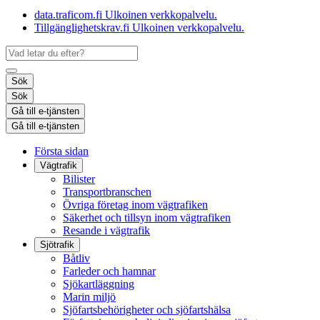
data.traficom.fi
Ulkoinen verkkopalvelu.
Tillgänglighetskrav.fi
Ulkoinen verkkopalvelu.
Sök
Sök
Gå till e-tjänsten
Gå till e-tjänsten
Första sidan
Vägtrafik
Bilister
Transportbranschen
Övriga företag inom vägtrafiken
Säkerhet och tillsyn inom vägtrafiken
Resande i vägtrafik
Sjötrafik
Båtliv
Farleder och hamnar
Sjökartläggning
Marin miljö
Sjöfartsbehörigheter och sjöfartshälsa