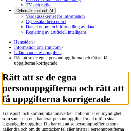
TV och radio
Cybersäkerhet och AI
Vardagssäkerhet för information
Cybersäkerhetscentret
Dataekonomi och förmedling av data
Reglering av artificiell intelligens
Hemsidan
›
Information om Traficom
›
Utlämnande av uppgifter
›
Rätt att se de egna personuppgifterna och rätt att få
uppgifterna korrigerade
Rätt att se de egna
personuppgifterna och rätt att
få uppgifterna korrigerade
Transport- och kommunikationsverket Traficom är en myndighet
som samlar in och hanterar personuppgifter för att utföra sina
lagstadgade uppgifter. Du har rätt att se personuppgifterna som
gäller dig och om du upptäcker fel eller brister i personuppgifterna