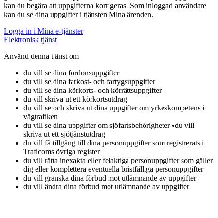
kan du begära att uppgifterna korrigeras. Som inloggad användare
kan du se dina uppgifter i tjänsten Mina ärenden.
Logga in i Mina e-tjänster
Elektronisk tjänst
Använd denna tjänst om
du vill se dina fordonsuppgifter
du vill se dina farkost- och fartygsuppgifter
du vill se dina körkorts- och körrättsuppgifter
du vill skriva ut ett körkortsutdrag
du vill se och skriva ut dina uppgifter om yrkeskompetens i
vägtrafiken
du vill se dina uppgifter om sjöfartsbehörigheter •du vill
skriva ut ett sjötjänstutdrag
du vill få tillgång till dina personuppgifter som registrerats i
Traficoms övriga register
du vill rätta inexakta eller felaktiga personuppgifter som gäller
dig eller komplettera eventuella bristfälliga personuppgifter
du vill granska dina förbud mot utlämnande av uppgifter
du vill ändra dina förbud mot utlämnande av uppgifter