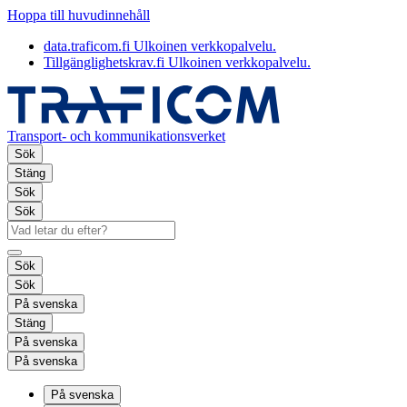
Hoppa till huvudinnehåll
data.traficom.fi
Ulkoinen verkkopalvelu.
Tillgänglighetskrav.fi
Ulkoinen verkkopalvelu.
Transport- och kommunikationsverket
Sök
Stäng
Sök
Sök
Sök
Sök
På svenska
Stäng
På svenska
På svenska
På svenska