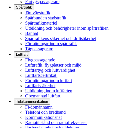
Fartygspassagerare
Spårtrafik
Järnvägstrafik
Spårbunden stadstrafik
Spårtrafikmateriel
Utbildning och behörigheter inom spårtrafiken
Bannät
Spårtrafikens säkerhet och driftsäkerhet
Författningar inom spårtrafik
Tågpassagerare
Luftfart
Flygpassagerade
Lufttrafik, flygplatser och miljö
Luftfartyg och luftvärdighet
Luftfartscertifikat
Författningar inom luftfart
Luftfartssäkerhet
Utbildning inom luftfarten
Obemannad luftfart
Telekommunikation
Fi-domännamn
Telefoni och bredband
Kommunikationsnät
Radiotillstånd och radiofrekvenser
Postverksamhet och utdelning