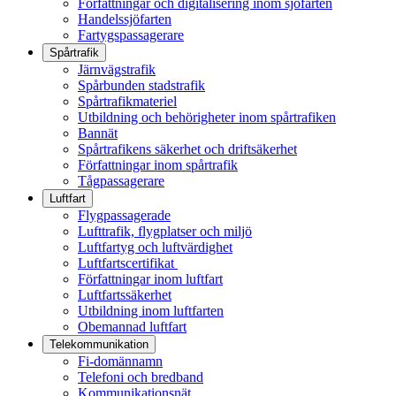
Författningar och digitalisering inom sjöfarten
Handelssjöfarten
Fartygspassagerare
Spårtrafik
Järnvägstrafik
Spårbunden stadstrafik
Spårtrafikmateriel
Utbildning och behörigheter inom spårtrafiken
Bannät
Spårtrafikens säkerhet och driftsäkerhet
Författningar inom spårtrafik
Tågpassagerare
Luftfart
Flygpassagerade
Lufttrafik, flygplatser och miljö
Luftfartyg och luftvärdighet
Luftfartscertifikat
Författningar inom luftfart
Luftfartssäkerhet
Utbildning inom luftfarten
Obemannad luftfart
Telekommunikation
Fi-domännamn
Telefoni och bredband
Kommunikationsnät