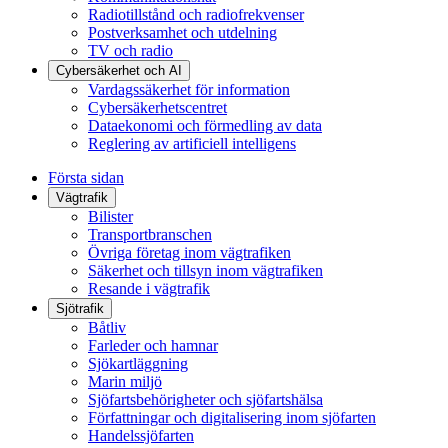
Radiotillstånd och radiofrekvenser
Postverksamhet och utdelning
TV och radio
Cybersäkerhet och AI
Vardagssäkerhet för information
Cybersäkerhetscentret
Dataekonomi och förmedling av data
Reglering av artificiell intelligens
Första sidan
Vägtrafik
Bilister
Transportbranschen
Övriga företag inom vägtrafiken
Säkerhet och tillsyn inom vägtrafiken
Resande i vägtrafik
Sjötrafik
Båtliv
Farleder och hamnar
Sjökartläggning
Marin miljö
Sjöfartsbehörigheter och sjöfartshälsa
Författningar och digitalisering inom sjöfarten
Handelssjöfarten