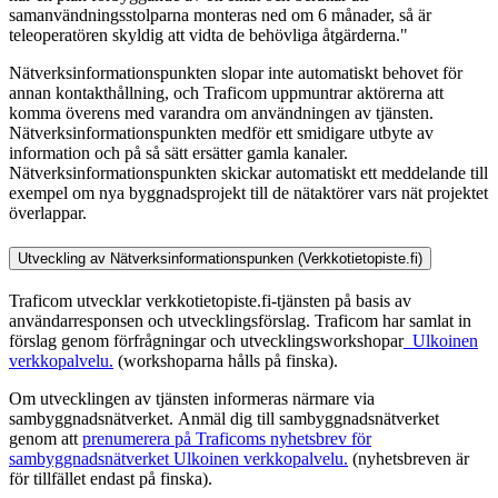
samanvändningsstolparna monteras ned om 6 månader, så är
teleoperatören skyldig att vidta de behövliga åtgärderna."
Nätverksinformationspunkten slopar inte automatiskt behovet för
annan kontakthållning, och Traficom uppmuntrar aktörerna att
komma överens med varandra om användningen av tjänsten.
Nätverksinformationspunkten medför ett smidigare utbyte av
information och på så sätt ersätter gamla kanaler.
Nätverksinformationspunkten skickar automatiskt ett meddelande till
exempel om nya byggnadsprojekt till de nätaktörer vars nät projektet
överlappar.
Utveckling av Nätverksinformationspunken (Verkkotietopiste.fi)
Traficom utvecklar verkkotietopiste.fi-tjänsten på basis av
användarresponsen och utvecklingsförslag. Traficom har samlat in
förslag genom förfrågningar och utvecklingsworkshopar
Ulkoinen
verkkopalvelu.
(workshoparna hålls på finska).
Om utvecklingen av tjänsten informeras närmare via
sambyggnadsnätverket. Anmäl dig till sambyggnadsnätverket
genom att
prenumerera på Traficoms nyhetsbrev för
sambyggnadsnätverket
Ulkoinen verkkopalvelu.
(nyhetsbreven är
för tillfället endast på finska).