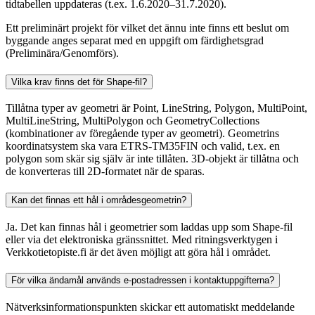
tidtabellen uppdateras (t.ex. 1.6.2020–31.7.2020).
Ett preliminärt projekt för vilket det ännu inte finns ett beslut om
byggande anges separat med en uppgift om färdighetsgrad
(Preliminära/Genomförs).
Vilka krav finns det för Shape-fil?
Tillåtna typer av geometri är Point, LineString, Polygon, MultiPoint,
MultiLineString, MultiPolygon och GeometryCollections
(kombinationer av föregående typer av geometri). Geometrins
koordinatsystem ska vara ETRS-TM35FIN och valid, t.ex. en
polygon som skär sig själv är inte tillåten. 3D-objekt är tillåtna och
de konverteras till 2D-formatet när de sparas.
Kan det finnas ett hål i områdesgeometrin?
Ja. Det kan finnas hål i geometrier som laddas upp som Shape-fil
eller via det elektroniska gränssnittet. Med ritningsverktygen i
Verkkotietopiste.fi är det även möjligt att göra hål i området.
För vilka ändamål används e-postadressen i kontaktuppgifterna?
Nätverksinformationspunkten skickar ett automatiskt meddelande