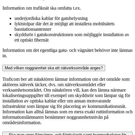
Information om trafiknät ska omfatta t.ex.
underjordiska kablar för gatubelysning
lyktstolpar där det är möjligt att installera mobilnätets
basstationsantenner
skyddsrör i gatukonstruktionen som möjliggör installation av
ett optiskt fibernät
Information om det egentliga gatu- och vägnätet behöver inte lämnas
in.
Med vilken noggrannhet ska ett nätverksområde anges?
Traficom ber att nätaktören lämnar information om det område som
aktörens nätverk täcker, dvs. om nätverksområdet eller
verksamhetsområdet. Om nätaktören vill, kan den lämna närmare
lokaliseringsuppgifter till exempel om skyddsrör som lämpar sig för
installation av optiska kablar eller om annan motsvarande
infrastruktur som lämpar sig för placering av kommunikationsnät.
Information kan alltså lämnas som en mera exakt ruttinformation och
informationslämnaren bestämmer noggrannhetsnivån på
områdesinformation.
Ska man ange fjärrvärme- och fjärrkylanät samt byggnadsplaner för