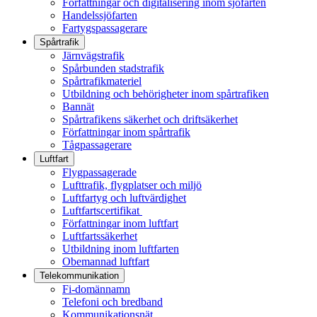
Författningar och digitalisering inom sjöfarten
Handelssjöfarten
Fartygspassagerare
Spårtrafik
Järnvägstrafik
Spårbunden stadstrafik
Spårtrafikmateriel
Utbildning och behörigheter inom spårtrafiken
Bannät
Spårtrafikens säkerhet och driftsäkerhet
Författningar inom spårtrafik
Tågpassagerare
Luftfart
Flygpassagerade
Lufttrafik, flygplatser och miljö
Luftfartyg och luftvärdighet
Luftfartscertifikat
Författningar inom luftfart
Luftfartssäkerhet
Utbildning inom luftfarten
Obemannad luftfart
Telekommunikation
Fi-domännamn
Telefoni och bredband
Kommunikationsnät