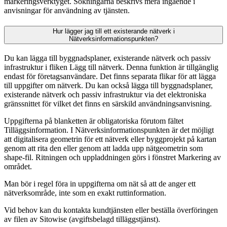
markeringsverktyget. Sökningarna beskrivs mera ingående i
anvisningar för användning av tjänsten.
Hur lägger jag till ett existerande nätverk i
Nätverksinformationspunkten?
Du kan lägga till byggnadsplaner, existerande nätverk och passiv
infrastruktur i fliken Lägg till nätverk. Denna funktion är tillgänglig
endast för företagsanvändare. Det finns separata flikar för att lägga
till uppgifter om nätverk. Du kan också lägga till byggnadsplaner,
existerande nätverk och passiv infrastruktur via det elektroniska
gränssnittet för vilket det finns en särskild användningsanvisning.
Uppgifterna på blanketten är obligatoriska förutom fältet
Tilläggsinformation. I Nätverksinformationspunkten är det möjligt
att digitalisera geometrin för ett nätverk eller byggprojekt på kartan
genom att rita den eller genom att ladda upp nätgeometrin som
shape-fil. Ritningen och uppladdningen görs i fönstret Markering av
området.
Man bör i regel föra in uppgifterna om nät så att de anger ett
nätverksområde, inte som en exakt ruttinformation.
Vid behov kan du kontakta kundtjänsten eller beställa överföringen
av filen av Sitowise (avgiftsbelagd tilläggstjänst).