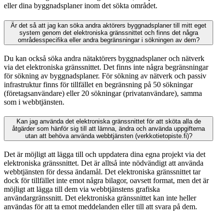
eller dina byggnadsplaner inom det sökta området.
Är det så att jag kan söka andra aktörers byggnadsplaner till mitt eget
system genom det elektroniska gränssnittet och finns det några
områdesspecifika eller andra begränsningar i sökningen av dem?
Du kan också söka andra nätaktörers byggnadsplaner och nätverk
via det elektroniska gränssnittet. Det finns inte några begränsningar
för sökning av byggnadsplaner. För sökning av nätverk och passiv
infrastruktur finns för tillfället en begränsning på 50 sökningar
(företagsanvändare) eller 20 sökningar (privatanvändare), samma
som i webbtjänsten.
Kan jag använda det elektroniska gränssnittet för att sköta alla de
åtgärder som hänför sig till att lämna, ändra och använda uppgifterna
utan att behöva använda webbtjänsten (verkkotietopiste.fi)?
Det är möjligt att lägga till och uppdatera dina egna projekt via det
elektroniska gränssnittet. Det är alltså inte nödvändigt att använda
webbtjänsten för dessa ändamål. Det elektroniska gränssnittet tar
dock för tillfället inte emot några bilagor, oavsett format, men det är
möjligt att lägga till dem via webbtjänstens grafiska
användargränssnitt. Det elektroniska gränssnittet kan inte heller
användas för att ta emot meddelanden eller till att svara på dem.