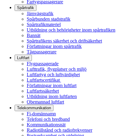
Fartygspassagerare
Spårtrafik
Järnvägstrafik
Spårbunden stadstrafik
Spårtrafikmateriel
Utbildning och behörigheter inom spårtrafiken
Bannät
Spårtrafikens säkerhet och driftsäkerhet
Författningar inom spårtrafik
Tågpassagerare
Luftfart
Flygpassagerade
Lufttrafik, flygplatser och miljö
Luftfartyg och luftvärdighet
Luftfartscertifikat
Författningar inom luftfart
Luftfartssäkerhet
Utbildning inom luftfarten
Obemannad luftfart
Telekommunikation
Fi-domännamn
Telefoni och bredband
Kommunikationsnät
Radiotillstånd och radiofrekvenser
Postverksamhet och utdelning