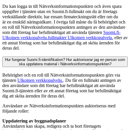
Du kan logga in till Nätverksinformationspunkten och även spara
uppgifter i tjänsten utan en Suomi.fi-fullmakt om du är företags
verkställande direktör, har ensam firmateckningsrätt eller om du
är en enskild näringsidkare. I övriga fall måste du få behörighet och
en roll till Nätverksinformationspunkten antingen av den användare
som ditt företag har befullmäktigat att använda tjänsten
Suomi.fi-
Ulkoinen verkkopalvelu.
fullmakter
Ulkoinen verkkopalvelu.
eller av
ett annat företag som har befullmäktigat dig att sköta ärenden för
deras del.
Hur fungerar Suomi.fi-identifikation? Hur auktoriserar jag en person som
ska uppdatera material i Nätverksinformationspunkten?
Behörighet och en roll till Nätverksinformationspunkten görs via
tjänsten
Ulkoinen verkkopalvelu.
. Du får en fullmakt antingen av
den användare som ditt företag har befullmäktigat att använda
Suomi.fi-tjänsten eller av ett annat företag som har befullmäktigat
dig att sköta ärenden för deras del.
Användare av Nätverksinformationspunkten auktoriseras med
följande roller:
Uppdatering av byggnadsplaner
Användaren kan skapa, redigera och ta bort företagets