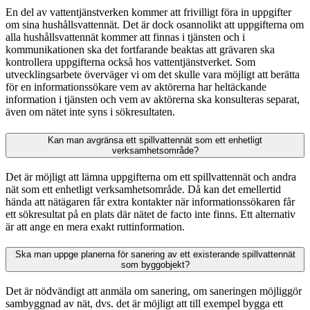
En del av vattentjänstverken kommer att frivilligt föra in uppgifter
om sina hushållsvattennät. Det är dock osannolikt att uppgifterna om
alla hushållsvattennät kommer att finnas i tjänsten och i
kommunikationen ska det fortfarande beaktas att grävaren ska
kontrollera uppgifterna också hos vattentjänstverket. Som
utvecklingsarbete överväger vi om det skulle vara möjligt att berätta
för en informationssökare vem av aktörerna har heltäckande
information i tjänsten och vem av aktörerna ska konsulteras separat,
även om nätet inte syns i sökresultaten.
Kan man avgränsa ett spillvattennät som ett enhetligt
verksamhetsområde?
Det är möjligt att lämna uppgifterna om ett spillvattennät och andra
nät som ett enhetligt verksamhetsområde. Då kan det emellertid
hända att nätägaren får extra kontakter när informationssökaren får
ett sökresultat på en plats där nätet de facto inte finns. Ett alternativ
är att ange en mera exakt ruttinformation.
Ska man uppge planerna för sanering av ett existerande spillvattennät
som byggobjekt?
Det är nödvändigt att anmäla om sanering, om saneringen möjliggör
sambyggnad av nät, dvs. det är möjligt att till exempel bygga ett