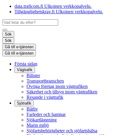
data.traficom.fi
Ulkoinen verkkopalvelu.
Tillgänglighetskrav.fi
Ulkoinen verkkopalvelu.
Sök
Sök
Gå till e-tjänsten
Gå till e-tjänsten
Första sidan
Vägtrafik
Bilister
Transportbranschen
Övriga företag inom vägtrafiken
Säkerhet och tillsyn inom vägtrafiken
Resande i vägtrafik
Sjötrafik
Båtliv
Farleder och hamnar
Sjökartläggning
Marin miljö
Sjöfartsbehörigheter och sjöfartshälsa