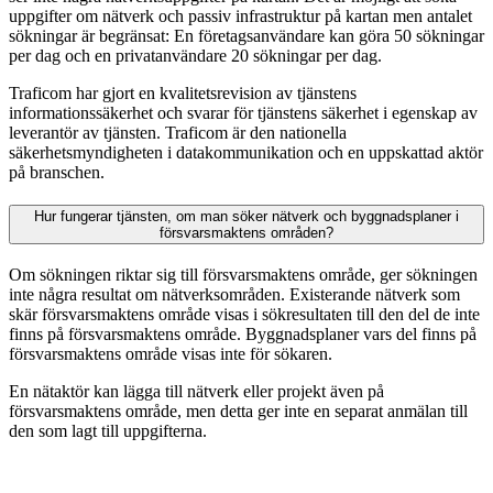
uppgifter om nätverk och passiv infrastruktur på kartan men antalet
sökningar är begränsat: En företagsanvändare kan göra 50 sökningar
per dag och en privatanvändare 20 sökningar per dag.
Traficom har gjort en kvalitetsrevision av tjänstens
informationssäkerhet och svarar för tjänstens säkerhet i egenskap av
leverantör av tjänsten. Traficom är den nationella
säkerhetsmyndigheten i datakommunikation och en uppskattad aktör
på branschen.
Hur fungerar tjänsten, om man söker nätverk och byggnadsplaner i
försvarsmaktens områden?
Om sökningen riktar sig till försvarsmaktens område, ger sökningen
inte några resultat om nätverksområden. Existerande nätverk som
skär försvarsmaktens område visas i sökresultaten till den del de inte
finns på försvarsmaktens område. Byggnadsplaner vars del finns på
försvarsmaktens område visas inte för sökaren.
En nätaktör kan lägga till nätverk eller projekt även på
försvarsmaktens område, men detta ger inte en separat anmälan till
den som lagt till uppgifterna.