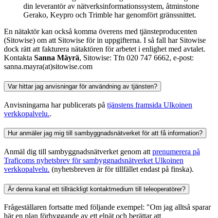
din leverantör av nätverksinformationssystem, åtminstone
Gerako, Keypro och Trimble har genomfört gränssnittet.
En nätaktör kan också komma överens med tjänsteproducenten
(Sitowise) om att Sitowise för in uppgifterna. I så fall har Sitowise
dock rätt att fakturera nätaktören för arbetet i enlighet med avtalet.
Kontakta
Sanna Mäyrä
, Sitowise: Tfn 020 747 6662, e-post:
sanna.mayra(at)sitowise.com
Var hittar jag anvisningar för användning av tjänsten?
Anvisningarna har publicerats på
tjänstens framsida
Ulkoinen
verkkopalvelu.
.
Hur anmäler jag mig till sambyggnadsnätverket för att få information?
Anmäl dig till sambyggnadsnätverket genom att
prenumerera på
Traficoms nyhetsbrev för sambyggnadsnätverket
Ulkoinen
verkkopalvelu.
(nyhetsbreven är för tillfället endast på finska).
Är denna kanal ett tillräckligt kontaktmedium till teleoperatörer?
Frågeställaren fortsatte med följande exempel: "Om jag alltså sparar
här en plan förbyggande av ett elnät och berättar att