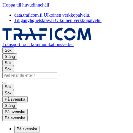
Hoppa till huvudinnehåll
data.traficom.fi
Ulkoinen verkkopalvelu.
Tillgänglighetskrav.fi
Ulkoinen verkkopalvelu.
Transport- och kommunikationsverket
Sök
Stäng
Sök
Sök
Sök
Sök
På svenska
Stäng
På svenska
På svenska
På svenska