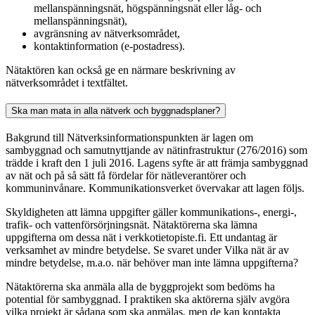
mellanspänningsnät, högspänningsnät eller låg- och
mellanspänningsnät),
avgränsning av nätverksområdet,
kontaktinformation (e-postadress).
Nätaktören kan också ge en närmare beskrivning av
nätverksområdet i textfältet.
Ska man mata in alla nätverk och byggnadsplaner?
Bakgrund till Nätverksinformationspunkten är lagen om
sambyggnad och samutnyttjande av nätinfrastruktur (276/2016) som
trädde i kraft den 1 juli 2016. Lagens syfte är att främja sambyggnad
av nät och på så sätt få fördelar för nätleverantörer och
kommuninvånare. Kommunikationsverket övervakar att lagen följs.
Skyldigheten att lämna uppgifter gäller kommunikations-, energi-,
trafik- och vattenförsörjningsnät. Nätaktörerna ska lämna
uppgifterna om dessa nät i verkkotietopiste.fi. Ett undantag är
verksamhet av mindre betydelse. Se svaret under Vilka nät är av
mindre betydelse, m.a.o. när behöver man inte lämna uppgifterna?
Nätaktörerna ska anmäla alla de byggprojekt som bedöms ha
potential för sambyggnad. I praktiken ska aktörerna själv avgöra
vilka projekt är sådana som ska anmälas, men de kan kontakta