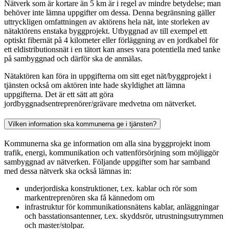
Nätverk som är kortare än 5 km är i regel av mindre betydelse; man
behöver inte lämna uppgifter om dessa. Denna begränsning gäller
uttryckligen omfattningen av aktörens hela nät, inte storleken av
nätaktörens enstaka byggprojekt. Utbyggnad av till exempel ett
optiskt fibernät på 4 kilometer eller förläggning av en jordkabel för
ett eldistributionsnät i en tätort kan anses vara potentiella med tanke
på sambyggnad och därför ska de anmälas.
Nätaktören kan föra in uppgifterna om sitt eget nät/byggprojekt i
tjänsten också om aktören inte hade skyldighet att lämna
uppgifterna. Det är ett sätt att göra
jordbyggnadsentreprenörer/grävare medvetna om nätverket.
Vilken information ska kommunerna ge i tjänsten?
Kommunerna ska ge information om alla sina byggprojekt inom
trafik, energi, kommunikation och vattenförsörjning som möjliggör
sambyggnad av nätverken. Följande uppgifter som har samband
med dessa nätverk ska också lämnas in:
underjordiska konstruktioner, t.ex. kablar och rör som
markentreprenören ska få kännedom om
infrastruktur för kommunikationsnätens kablar, anläggningar
och basstationsantenner, t.ex. skyddsrör, utrustningsutrymmen
och master/stolpar.