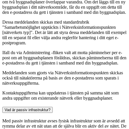
om två byggnadsplaner överlappar varandra. Om det läggs till en ny
byggnadsplan i ditt nätverksområde, får du en uppgift om detta till
den e-postadress du gett i tjänsten i samband med din byggnadsplan.
Dessa meddelanden skickas med standardrubrik
"Samarbetsmöjlighet upptäckts i Nätverksinformationspunkten
[nätverkets typ]". Det är lätt att styra dessa meddelanden till exempel
till en separat fil eller välja andra reglerför hantering i ditt eget e-
postprogram.
Ifall du via Administrering -fliken valt att motta påminnelser per e-
post om att byggnadsplanen föråldras, skickas påminnelserna till den
e-postadress du gett i tjänsten i samband med din byggnadsplan.
Meddelanden som gjorts via Nätverksinformationspunkten skickas
också till nätaktörerna på basis av den e-postadress som sparats i
nätverksuppgifterna.
Kontaktuppgifterna kan uppdateras i tjänsten på samma sätt som
andra uppgifter om existerande nätverk eller byggnadsplaner.
Vad är passiv infrastruktur?
Med passiv infrastruktur avses fysisk infrastruktur som är avsedd att
rymma delar av ett nät utan att de själva blir en aktiv del av nätet. De