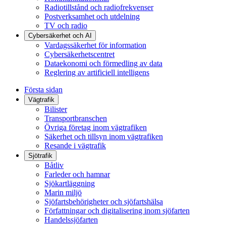
Radiotillstånd och radiofrekvenser
Postverksamhet och utdelning
TV och radio
Cybersäkerhet och AI
Vardagssäkerhet för information
Cybersäkerhetscentret
Dataekonomi och förmedling av data
Reglering av artificiell intelligens
Första sidan
Vägtrafik
Bilister
Transportbranschen
Övriga företag inom vägtrafiken
Säkerhet och tillsyn inom vägtrafiken
Resande i vägtrafik
Sjötrafik
Båtliv
Farleder och hamnar
Sjökartläggning
Marin miljö
Sjöfartsbehörigheter och sjöfartshälsa
Författningar och digitalisering inom sjöfarten
Handelssjöfarten