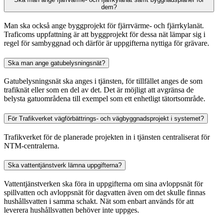
dem?
Man ska också ange byggprojekt för fjärrvärme- och fjärrkylanät.
Traficoms uppfattning är att byggprojekt för dessa nät lämpar sig i
regel för sambyggnad och därför är uppgifterna nyttiga för grävare.
Ska man ange gatubelysningsnät?
Gatubelysningsnät ska anges i tjänsten, för tillfället anges de som
trafiknät eller som en del av det. Det är möjligt att avgränsa de
belysta gatuområdena till exempel som ett enhetligt tätortsområde.
För Trafikverket vägförbättrings- och vägbyggnadsprojekt i systemet?
Trafikverket för de planerade projekten in i tjänsten centraliserat för
NTM-centralerna.
Ska vattentjänstverk lämna uppgifterna?
Vattentjänstverken ska föra in uppgifterna om sina avloppsnät för
spillvatten och avloppsnät för dagvatten även om det skulle finnas
hushållsvatten i samma schakt. Nät som enbart används för att
leverera hushållsvatten behöver inte uppges.