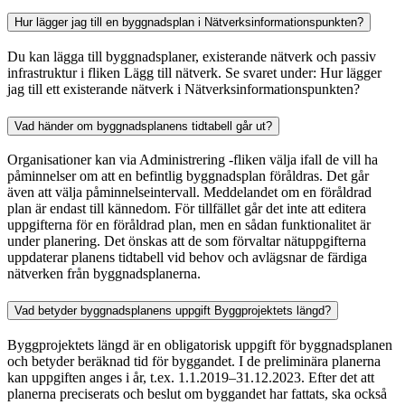
Hur lägger jag till en byggnadsplan i Nätverksinformationspunkten?
Du kan lägga till byggnadsplaner, existerande nätverk och passiv
infrastruktur i fliken Lägg till nätverk. Se svaret under: Hur lägger
jag till ett existerande nätverk i Nätverksinformationspunkten?
Vad händer om byggnadsplanens tidtabell går ut?
Organisationer kan via Administrering -fliken välja ifall de vill ha
påminnelser om att en befintlig byggnadsplan föråldras. Det går
även att välja påminnelseintervall. Meddelandet om en föråldrad
plan är endast till kännedom. För tillfället går det inte att editera
uppgifterna för en föråldrad plan, men en sådan funktionalitet är
under planering. Det önskas att de som förvaltar nätuppgifterna
uppdaterar planens tidtabell vid behov och avlägsnar de färdiga
nätverken från byggnadsplanerna.
Vad betyder byggnadsplanens uppgift Byggprojektets längd?
Byggprojektets längd är en obligatorisk uppgift för byggnadsplanen
och betyder beräknad tid för byggandet. I de preliminära planerna
kan uppgiften anges i år, t.ex. 1.1.2019–31.12.2023. Efter det att
planerna preciserats och beslut om byggandet har fattats, ska också