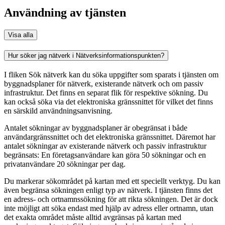
Användning av tjänsten
Visa alla
Hur söker jag nätverk i Nätverksinformationspunkten?
I fliken Sök nätverk kan du söka uppgifter som sparats i tjänsten om
byggnadsplaner för nätverk, existerande nätverk och om passiv
infrastruktur. Det finns en separat flik för respektive sökning. Du
kan också söka via det elektroniska gränssnittet för vilket det finns
en särskild användningsanvisning.
Antalet sökningar av byggnadsplaner är obegränsat i både
användargränssnittet och det elektroniska gränssnittet. Däremot har
antalet sökningar av existerande nätverk och passiv infrastruktur
begränsats: En företagsanvändare kan göra 50 sökningar och en
privatanvändare 20 sökningar per dag.
Du markerar sökområdet på kartan med ett speciellt verktyg. Du kan
även begränsa sökningen enligt typ av nätverk. I tjänsten finns det
en adress- och ortnamnssökning för att rikta sökningen. Det är dock
inte möjligt att söka endast med hjälp av adress eller ortnamn, utan
det exakta området måste alltid avgränsas på kartan med