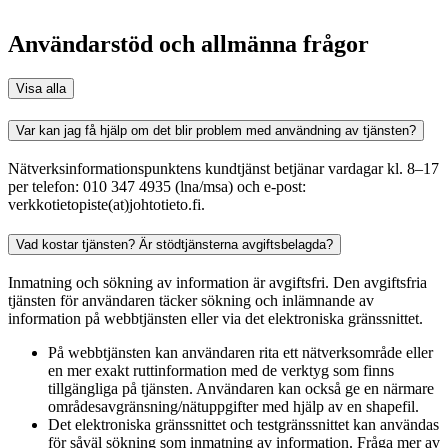
Användarstöd och allmänna frågor
Visa alla
Var kan jag få hjälp om det blir problem med användning av tjänsten?
Nätverksinformationspunktens kundtjänst betjänar vardagar kl. 8–17
per telefon: 010 347 4935 (lna/msa) och e-post:
verkkotietopiste(at)johtotieto.fi.
Vad kostar tjänsten? Är stödtjänsterna avgiftsbelagda?
Inmatning och sökning av information är avgiftsfri. Den avgiftsfria
tjänsten för användaren täcker sökning och inlämnande av
information på webbtjänsten eller via det elektroniska gränssnittet.
På webbtjänsten kan användaren rita ett nätverksområde eller
en mer exakt ruttinformation med de verktyg som finns
tillgängliga på tjänsten. Användaren kan också ge en närmare
områdesavgränsning/nätuppgifter med hjälp av en shapefil.
Det elektroniska gränssnittet och testgränssnittet kan användas
för såväl sökning som inmatning av information. Fråga mer av