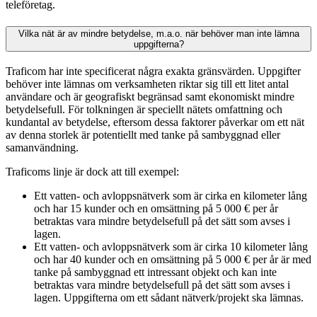
teleföretag.
Vilka nät är av mindre betydelse, m.a.o. när behöver man inte lämna
uppgifterna?
Traficom har inte specificerat några exakta gränsvärden. Uppgifter
behöver inte lämnas om verksamheten riktar sig till ett litet antal
användare och är geografiskt begränsad samt ekonomiskt mindre
betydelsefull. För tolkningen är speciellt nätets omfattning och
kundantal av betydelse, eftersom dessa faktorer påverkar om ett nät
av denna storlek är potentiellt med tanke på sambyggnad eller
samanvändning.
Traficoms linje är dock att till exempel:
Ett vatten- och avloppsnätverk som är cirka en kilometer lång
och har 15 kunder och en omsättning på 5 000 € per år
betraktas vara mindre betydelsefull på det sätt som avses i
lagen.
Ett vatten- och avloppsnätverk som är cirka 10 kilometer lång
och har 40 kunder och en omsättning på 5 000 € per år är med
tanke på sambyggnad ett intressant objekt och kan inte
betraktas vara mindre betydelsefull på det sätt som avses i
lagen. Uppgifterna om ett sådant nätverk/projekt ska lämnas.