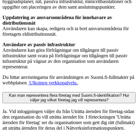
byggnadsplaner, nät, passiva infrastruktur, minicellbasstationer och
uppgifter om placeringen av dem samt anslutningspunkter.
Uppdatering av ansvarsområdena för innehavare av
distributionsnät
Användaren kan skapa, redigera och ta bort ansvarsområdena för
företagets eldistributionsnät.
Användare av passiv infrastruktur
Användaren kan göra förfrågningar om tillgången till passiv
infrastruktur samt svara på förfrågningar om tillgången till passiv
infrastruktur på vägnar av den organisation som användaren
representerar.
Du hittar anvisningarna för användningen av Suomi.fi-fullmakter på
webbplatsen
Ulkoinen verkkopalvelu.
.
Kan man representera flera företag med Suomi.fi-identifikation? Hur
väljer jag vilket företag jag vill representera?
Ja. Vid inloggningen väljer du från Uträtta ärenden för företag-sidan
den organisation du vill uträtta ärendet för. I förteckningen 'Uträtta
ärenden för företag' ser du organisationer som gett dig rätt (fullmakt)
att uträtta ärenden för deras del i Nätverksinformationspunkten.