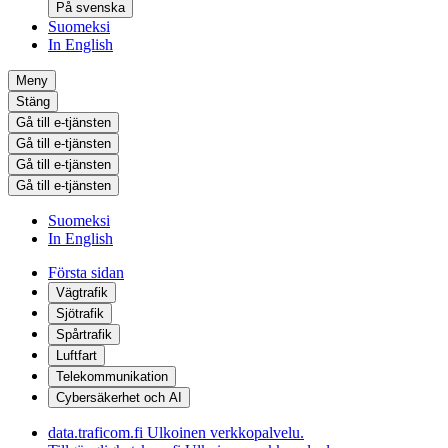
På svenska
Suomeksi
In English
Meny
Stäng
Gå till e-tjänsten
Gå till e-tjänsten
Gå till e-tjänsten
Gå till e-tjänsten
Suomeksi
In English
Första sidan
Vägtrafik
Sjötrafik
Spårtrafik
Luftfart
Telekommunikation
Cybersäkerhet och AI
data.traficom.fi
Ulkoinen verkkopalvelu.