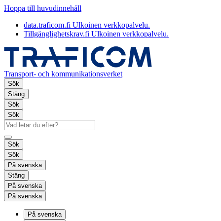
Hoppa till huvudinnehåll
data.traficom.fi
Ulkoinen verkkopalvelu.
Tillgänglighetskrav.fi
Ulkoinen verkkopalvelu.
Transport- och kommunikationsverket
Sök
Stäng
Sök
Sök
Sök
Sök
På svenska
Stäng
På svenska
På svenska
På svenska