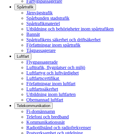
Fartygspassagerare
Spårtrafik
Järnvägstrafik
Spårbunden stadstrafik
Spårtrafikmateriel
Utbildning och behörigheter inom spårtrafiken
Bannät
Spårtrafikens säkerhet och driftsäkerhet
Författningar inom spårtrafik
Tågpassagerare
Luftfart
Flygpassagerade
Lufttrafik, flygplatser och miljö
Luftfartyg och luftvärdighet
Luftfartscertifikat
Författningar inom luftfart
Luftfartssäkerhet
Utbildning inom luftfarten
Obemannad luftfart
Telekommunikation
Fi-domännamn
Telefoni och bredband
Kommunikationsnät
Radiotillstånd och radiofrekvenser
Postverksamhet och utdelning