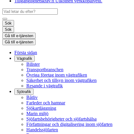
Tillgänglighetskrav.fi
Ulkoinen verkkopalvelu.
Sök
Sök
Gå till e-tjänsten
Gå till e-tjänsten
Första sidan
Vägtrafik
Bilister
Transportbranschen
Övriga företag inom vägtrafiken
Säkerhet och tillsyn inom vägtrafiken
Resande i vägtrafik
Sjötrafik
Båtliv
Farleder och hamnar
Sjökartläggning
Marin miljö
Sjöfartsbehörigheter och sjöfartshälsa
Författningar och digitalisering inom sjöfarten
Handelssjöfarten