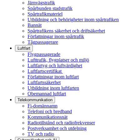
Järnvägstrafik
Spårbunden stadstrafik
Spårtrafikmateriel
Utbildning och behörigheter inom spårtrafiken
Bannät
Spårtrafikens säkerhet och driftsäkerhet
Författningar inom spårtrafik
Tågpassagerare
Luftfart
Flygpassagerade
Lufttrafik, flygplatser och miljö
Luftfartyg och luftvärdighet
Luftfartscertifikat
Författningar inom luftfart
Luftfartssäkerhet
Utbildning inom luftfarten
Obemannad luftfart
Telekommunikation
Fi-domännamn
Telefoni och bredband
Kommunikationsnät
Radiotillstånd och radiofrekvenser
Postverksamhet och utdelning
TV och radio