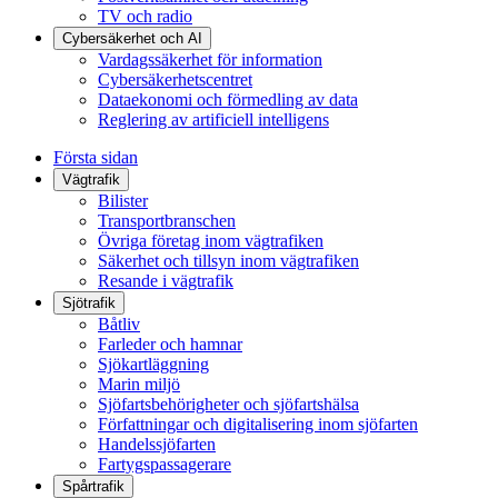
TV och radio
Cybersäkerhet och AI
Vardagssäkerhet för information
Cybersäkerhetscentret
Dataekonomi och förmedling av data
Reglering av artificiell intelligens
Första sidan
Vägtrafik
Bilister
Transportbranschen
Övriga företag inom vägtrafiken
Säkerhet och tillsyn inom vägtrafiken
Resande i vägtrafik
Sjötrafik
Båtliv
Farleder och hamnar
Sjökartläggning
Marin miljö
Sjöfartsbehörigheter och sjöfartshälsa
Författningar och digitalisering inom sjöfarten
Handelssjöfarten
Fartygspassagerare
Spårtrafik