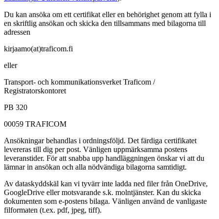
Du kan ansöka om ett certifikat eller en behörighet genom att fylla i
en skriftlig ansökan och skicka den tillsammans med bilagorna till
adressen
kirjaamo(at)traficom.fi
eller
Transport- och kommunikationsverket Traficom /
Registratorskontoret
PB 320
00059 TRAFICOM
Ansökningar behandlas i ordningsföljd. Det färdiga certifikatet
levereras till dig per post. Vänligen uppmärksamma postens
leveranstider. För att snabba upp handläggningen önskar vi att du
lämnar in ansökan och alla nödvändiga bilagorna samtidigt.
Av dataskyddskäl kan vi tyvärr inte ladda ned filer från OneDrive,
GoogleDrive eller motsvarande s.k. molntjänster. Kan du skicka
dokumenten som e-postens bilaga. Vänligen använd de vanligaste
filformaten (t.ex. pdf, jpeg, tiff).