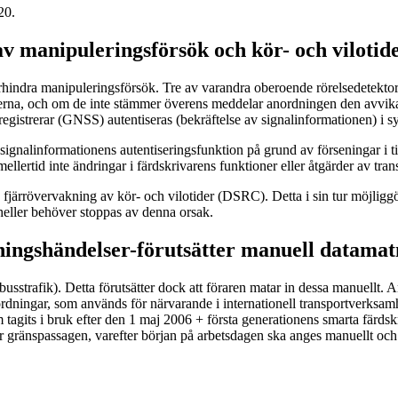
20.
 manipuleringsförsök och kör- och vilotide
 förhindra manipuleringsförsök. Tre av varandra oberoende rörelsedetekto
rerna, och om de inte stämmer överens meddelar anordningen den avvika
gistrerar (GNSS) autentiseras (bekräftelse av signalinformationen) i
 signalinformationens autentiseringsfunktion på grund av förseningar i
llertid inte ändringar i färdskrivarens funktioner eller åtgärder av tran
fjärrövervakning av kör- och vilotider (DSRC). Detta i sin tur möjliggö
e heller behöver stoppas av denna orsak.
sningshändelser-förutsätter manuell datamat
usstrafik). Detta förutsätter dock att föraren matar in dessa manuellt.
ordningar, som används för närvarande i internationell transportverksa
 tagits i bruk efter den 1 maj 2006 + första generationens smarta färdsk
er gränspassagen, varefter början på arbetsdagen ska anges manuellt och