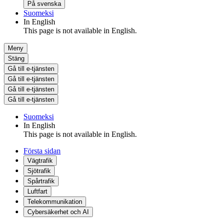
På svenska
Suomeksi
In English
This page is not available in English.
Meny
Stäng
Gå till e-tjänsten
Gå till e-tjänsten
Gå till e-tjänsten
Gå till e-tjänsten
Suomeksi
In English
This page is not available in English.
Första sidan
Vägtrafik
Sjötrafik
Spårtrafik
Luftfart
Telekommunikation
Cybersäkerhet och AI