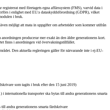
 registrerat med företagets egna affärssystem (FMS), varvid data i
överförs i enlighet med EU:s dataskyddsförordning (GDPR), vilket
 modulen i bruk.
även möjligt att mata in uppgifter om arbetstider som kommer utifrån
m anordningen producerar mer exakt än den äldre generationens kort.
t finns i anordningen vid övervakningstillfället.
rådet. Den aktuella regleringen gäller för närvarande inte i ej-EU-
dskrivare som tagits i bruk efter den 15 juni 2019)
 i internationella transporter ska bytas till andra generationens smarta
 till andra generationens smarta färdskrivare