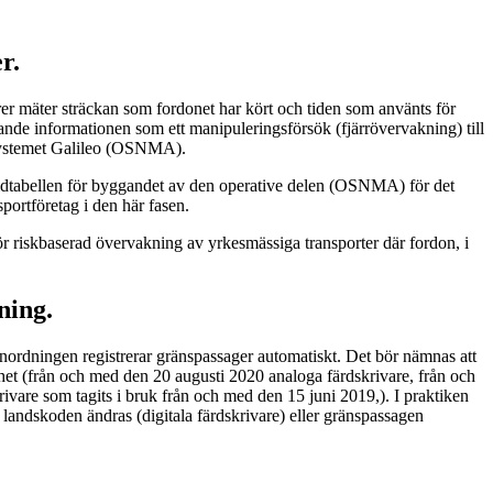
r.
rer mäter sträckan som fordonet har kört och tiden som använts för
nde informationen som ett manipuleringsförsök (fjärrövervakning) till
 systemet Galileo (OSNMA).
 tidtabellen för byggandet av den operative delen (OSNMA) för det
sportföretag i den här fasen.
r riskbaserad övervakning av yrkesmässiga transporter där fordon, i
ning.
 Anordningen registrerar gränspassager automatiskt. Det bör nämnas att
mhet (från och med den 20 augusti 2020 analoga färdskrivare, från och
rivare som tagits i bruk från och med den 15 juni 2019,). I praktiken
 landskoden ändras (digitala färdskrivare) eller gränspassagen