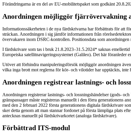
Förändringarna är en del av EU-mobilitetspaket som godkänt 20.8.20
Anordningen möjliggör fjärrövervakning av
Informationssäkerheten i de nya färdskrivarna har förbättrats för att
sträckan. Anordningen i sig jämför informationen från rörelsedetekto
övervakaren inom DSRC-kontrollen. Positionsdata som anordningen re
I färdskrivare som tas i bruk 21.8.2023–31.5.2024* saknas emellertid
Europeiska satellitnavigeringssystemet (Galileo). Det här föranleder eme
Utöver att förhindra manipuleringsförsök möjliggör anordningen även 
vilka inga brott mot reglerna för kör- och vilotider har upptäckts, int
Anordningen registrear lastnings- och los
Anordningen registrerar lastnings- och lossningshändelser (gods- och b
gränspassager måste registreras manuellt i den förra generationens an
med den 2 februari 2022 första generationens digitala färdskrivare som
sker detta genom att man stannar fordonet på första lämpliga plats eft
antecknas manuellt på färdskrivarkortet (analoga färdskrivare).
Förbättrad ITS-modul