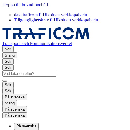
Hoppa till huvudinnehåll
data.traficom.fi
Ulkoinen verkkopalvelu.
Tillgänglighetskrav.fi
Ulkoinen verkkopalvelu.
Transport- och kommunikationsverket
Sök
Stäng
Sök
Sök
Sök
Sök
På svenska
Stäng
På svenska
På svenska
På svenska