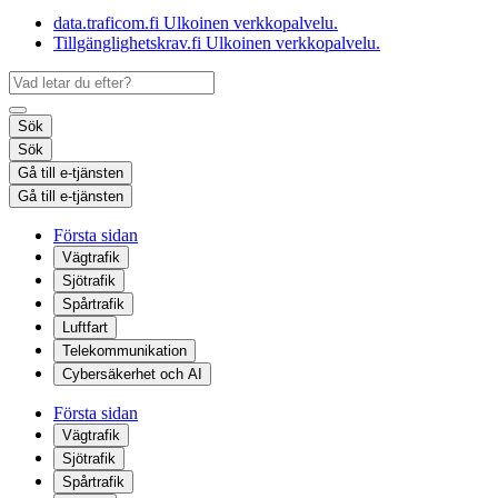
data.traficom.fi
Ulkoinen verkkopalvelu.
Tillgänglighetskrav.fi
Ulkoinen verkkopalvelu.
Sök
Sök
Gå till e-tjänsten
Gå till e-tjänsten
Första sidan
Vägtrafik
Sjötrafik
Spårtrafik
Luftfart
Telekommunikation
Cybersäkerhet och AI
Första sidan
Vägtrafik
Sjötrafik
Spårtrafik