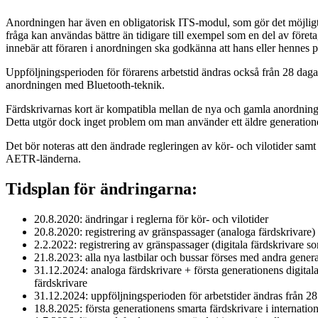
Anordningen har även en obligatorisk ITS-modul, som gör det möjligt 
fråga kan användas bättre än tidigare till exempel som en del av före
innebär att föraren i anordningen ska godkänna att hans eller hennes 
Uppföljningsperioden för förarens arbetstid ändras också från 28 dag
anordningen med Bluetooth-teknik.
Färdskrivarnas kort är kompatibla mellan de nya och gamla anordninga
Detta utgör dock inget problem om man använder ett äldre generationen
Det bör noteras att den ändrade regleringen av kör- och vilotider sam
AETR-länderna.
Tidsplan för ändringarna:
20.8.2020: ändringar i reglerna för kör- och vilotider
20.8.2020: registrering av gränspassager (analoga färdskrivare)
2.2.2022: registrering av gränspassager (digitala färdskrivare s
21.8.2023: alla nya lastbilar och bussar förses med andra gener
31.12.2024: analoga färdskrivare + första generationens digitala 
färdskrivare
31.12.2024: uppföljningsperioden för arbetstider ändras från 28 
18.8.2025: första generationens smarta färdskrivare i internatio