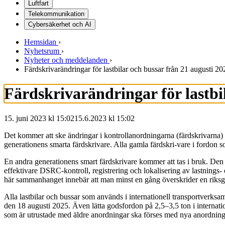
Luftfart
Telekommunikation
Cybersäkerhet och AI
Hemsidan
›
Nyhetsrum
›
Nyheter och meddelanden
›
Färdskrivarändringar för lastbilar och bussar från 21 augusti 20
Färdskrivarändringar för lastbi
15. juni 2023 kl 15:02
15.6.2023
kl
15:02
Det kommer att ske ändringar i kontrollanordningarna (färdskrivarna) 
generationens smarta färdskrivare. Alla gamla färdskri-vare i fordon so
En andra generationens smart färdskrivare kommer att tas i bruk. Den 
effektivare DSRC-kontroll, registrering och lokalisering av lastnings-
här sammanhanget innebär att man minst en gång överskrider en riksg
Alla lastbilar och bussar som används i internationell transportverks
den 18 augusti 2025. Även lätta godsfordon på 2,5–3,5 ton i internati
som är utrustade med äldre anordningar ska förses med nya anordning