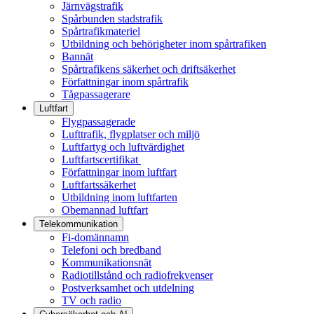
Järnvägstrafik
Spårbunden stadstrafik
Spårtrafikmateriel
Utbildning och behörigheter inom spårtrafiken
Bannät
Spårtrafikens säkerhet och driftsäkerhet
Författningar inom spårtrafik
Tågpassagerare
Luftfart
Flygpassagerade
Lufttrafik, flygplatser och miljö
Luftfartyg och luftvärdighet
Luftfartscertifikat
Författningar inom luftfart
Luftfartssäkerhet
Utbildning inom luftfarten
Obemannad luftfart
Telekommunikation
Fi-domännamn
Telefoni och bredband
Kommunikationsnät
Radiotillstånd och radiofrekvenser
Postverksamhet och utdelning
TV och radio