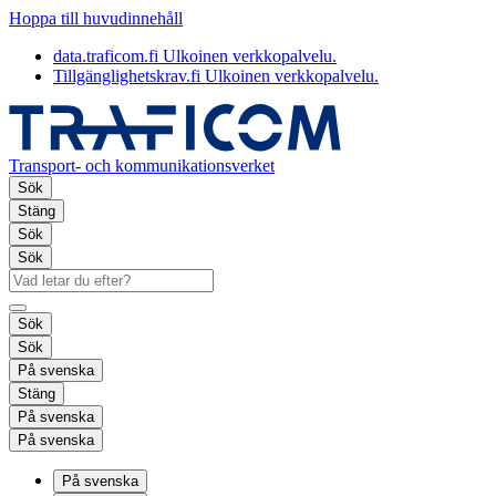
Hoppa till huvudinnehåll
data.traficom.fi
Ulkoinen verkkopalvelu.
Tillgänglighetskrav.fi
Ulkoinen verkkopalvelu.
Transport- och kommunikationsverket
Sök
Stäng
Sök
Sök
Sök
Sök
På svenska
Stäng
På svenska
På svenska
På svenska