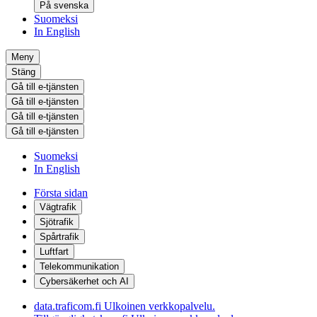
På svenska
Suomeksi
In English
Meny
Stäng
Gå till e-tjänsten
Gå till e-tjänsten
Gå till e-tjänsten
Gå till e-tjänsten
Suomeksi
In English
Första sidan
Vägtrafik
Sjötrafik
Spårtrafik
Luftfart
Telekommunikation
Cybersäkerhet och AI
data.traficom.fi
Ulkoinen verkkopalvelu.