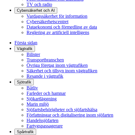
TV och radio
Cybersäkerhet och AI
Vardagssäkerhet för information
Cybersäkerhetscentret
Dataekonomi och förmedling av data
Reglering av artificiell intelligens
Första sidan
Vägtrafik
Bilister
Transportbranschen
Övriga företag inom vägtrafiken
Säkerhet och tillsyn inom vägtrafiken
Resande i vägtrafik
Sjötrafik
Båtliv
Farleder och hamnar
Sjökartläggning
Marin miljö
Sjöfartsbehörigheter och sjöfartshälsa
Författningar och digitalisering inom sjöfarten
Handelssjöfarten
Fartygspassagerare
Spårtrafik