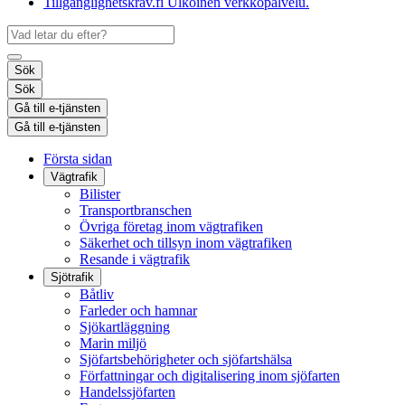
Tillgänglighetskrav.fi
Ulkoinen verkkopalvelu.
Sök
Sök
Gå till e-tjänsten
Gå till e-tjänsten
Första sidan
Vägtrafik
Bilister
Transportbranschen
Övriga företag inom vägtrafiken
Säkerhet och tillsyn inom vägtrafiken
Resande i vägtrafik
Sjötrafik
Båtliv
Farleder och hamnar
Sjökartläggning
Marin miljö
Sjöfartsbehörigheter och sjöfartshälsa
Författningar och digitalisering inom sjöfarten
Handelssjöfarten