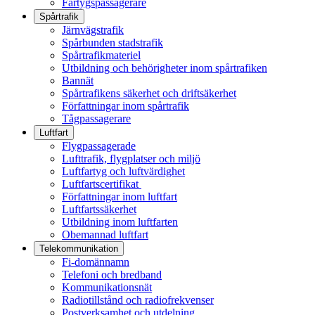
Fartygspassagerare
Spårtrafik
Järnvägstrafik
Spårbunden stadstrafik
Spårtrafikmateriel
Utbildning och behörigheter inom spårtrafiken
Bannät
Spårtrafikens säkerhet och driftsäkerhet
Författningar inom spårtrafik
Tågpassagerare
Luftfart
Flygpassagerade
Lufttrafik, flygplatser och miljö
Luftfartyg och luftvärdighet
Luftfartscertifikat
Författningar inom luftfart
Luftfartssäkerhet
Utbildning inom luftfarten
Obemannad luftfart
Telekommunikation
Fi-domännamn
Telefoni och bredband
Kommunikationsnät
Radiotillstånd och radiofrekvenser
Postverksamhet och utdelning