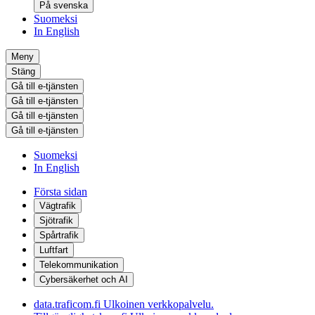
På svenska
Suomeksi
In English
Meny
Stäng
Gå till e-tjänsten
Gå till e-tjänsten
Gå till e-tjänsten
Gå till e-tjänsten
Suomeksi
In English
Första sidan
Vägtrafik
Sjötrafik
Spårtrafik
Luftfart
Telekommunikation
Cybersäkerhet och AI
data.traficom.fi
Ulkoinen verkkopalvelu.