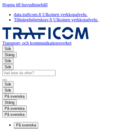
Hoppa till huvudinnehåll
data.traficom.fi
Ulkoinen verkkopalvelu.
Tillgänglighetskrav.fi
Ulkoinen verkkopalvelu.
Transport- och kommunikationsverket
Sök
Stäng
Sök
Sök
Sök
Sök
På svenska
Stäng
På svenska
På svenska
På svenska