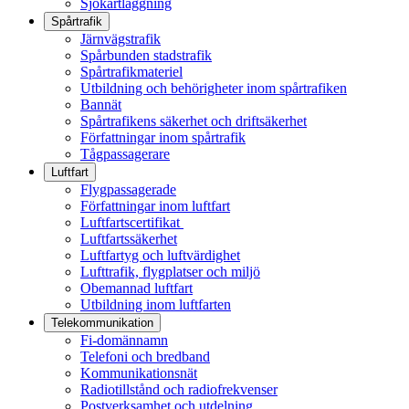
Sjökartläggning
Spårtrafik
Järnvägstrafik
Spårbunden stadstrafik
Spårtrafikmateriel
Utbildning och behörigheter inom spårtrafiken
Bannät
Spårtrafikens säkerhet och driftsäkerhet
Författningar inom spårtrafik
Tågpassagerare
Luftfart
Flygpassagerade
Författningar inom luftfart
Luftfartscertifikat
Luftfartssäkerhet
Luftfartyg och luftvärdighet
Lufttrafik, flygplatser och miljö
Obemannad luftfart
Utbildning inom luftfarten
Telekommunikation
Fi-domännamn
Telefoni och bredband
Kommunikationsnät
Radiotillstånd och radiofrekvenser
Postverksamhet och utdelning