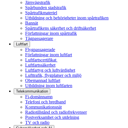
Järnvägstrafik
Spårbunden stadstrafik
Spårtrafikmateriel
Utbildning och behörigheter inom spårtrafiken
Bannät
Spårtrafikens säkerhet och driftsäkerhet
Författningar inom spårtrafik
Tågpassagerare
Luftfart
Flygpassagerade
Författningar inom luftfart
Luftfartscertifikat
Luftfartssäkerhet
Luftfartyg och luftvärdighet
Lufttrafik, flygplatser och miljö
Obemannad luftfart
Utbildning inom luftfarten
Telekommunikation
Fi-domännamn
Telefoni och bredband
Kommunikationsnät
Radiotillstånd och radiofrekvenser
Postverksamhet och utdelning
TV och radio