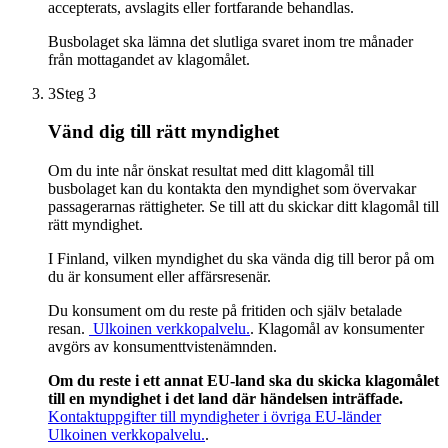
accepterats, avslagits eller fortfarande behandlas.
Busbolaget ska lämna det slutliga svaret inom tre månader
från mottagandet av klagomålet.
3
Steg 3
Vänd dig till rätt myndighet
Om du inte når önskat resultat med ditt klagomål till
busbolaget kan du kontakta den myndighet som övervakar
passagerarnas rättigheter. Se till att du skickar ditt klagomål till
rätt myndighet.
I Finland, vilken myndighet du ska vända dig till beror på om
du är konsument eller affärsresenär.
Du konsument om du reste på fritiden och själv betalade
resan.
Ulkoinen verkkopalvelu.
. Klagomål av konsumenter
avgörs av konsumenttvistenämnden.
Om du reste i ett annat EU-land ska du skicka klagomålet
till en myndighet i det land där händelsen inträffade.
Kontaktuppgifter till myndigheter i övriga EU-länder
Ulkoinen verkkopalvelu.
.