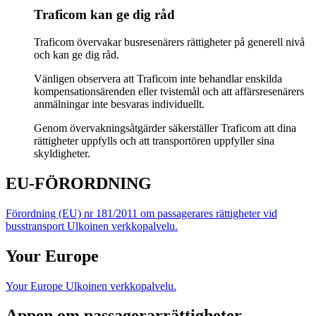
Traficom kan ge dig råd
Traficom övervakar busresenärers rättigheter på generell nivå
och kan ge dig råd.
Vänligen observera att Traficom inte behandlar enskilda
kompensationsärenden eller tvistemål och att affärsresenärers
anmälningar inte besvaras individuellt.
Genom övervakningsåtgärder säkerställer Traficom att dina
rättigheter uppfylls och att transportören uppfyller sina
skyldigheter.
EU-FÖRORDNING
Förordning (EU) nr 181/2011 om passagerares rättigheter vid
busstransport
Ulkoinen verkkopalvelu.
Your Europe
Your Europe
Ulkoinen verkkopalvelu.
Appen om passagerarrättigheter