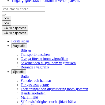
Tillgänglighetskrav.fi
Ulkoinen verkkopalvelu.
Sök
Sök
Gå till e-tjänsten
Gå till e-tjänsten
Första sidan
Vägtrafik
Bilister
Transportbranschen
Övriga företag inom vägtrafiken
Säkerhet och tillsyn inom vägtrafiken
Resande i vägtrafik
Sjötrafik
Båtliv
Farleder och hamnar
Fartygspassagerare
Författningar och digitalisering inom sjöfarten
Handelssjöfarten
Marin miljö
Sjöfartsbehörigheter och sjöfartshälsa