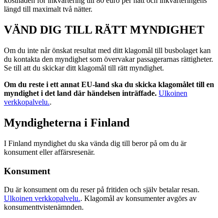
kostnaden för inkvartering till 80 euro per natt och inkvarteringens
längd till maximalt två nätter.
VÄND DIG TILL RÄTT MYNDIGHET
Om du inte når önskat resultat med ditt klagomål till busbolaget kan
du kontakta den myndighet som övervakar passagerarnas rättigheter.
Se till att du skickar ditt klagomål till rätt myndighet.
Om du reste i ett annat EU-land ska du skicka klagomålet till en
myndighet i det land där händelsen inträffade.
Ulkoinen
verkkopalvelu.
.
Myndigheterna i Finland
I Finland myndighet du ska vända dig till beror på om du är
konsument eller affärsresenär.
Konsument
Du är konsument om du reser på fritiden och själv betalar resan.
Ulkoinen verkkopalvelu.
. Klagomål av konsumenter avgörs av
konsumenttvistenämnden.