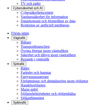
TV och radio
Cybersäkerhet och AI
Cybersäkerhetscentret
Vardagssäkerhet för information
Dataekonomi och förmedling av data
Reglering av artificiell intelligens
Första sidan
Vägtrafik
Bilister
Transportbranschen
Övriga företag inom vägtrafiken
Säkerhet och tillsyn inom vägtrafiken
Resande i vägtrafik
Sjötrafik
Båtliv
Farleder och hamnar
Fartygspassagerare
Författningar och digitalisering inom sjöfarten
Handelssjöfarten
Marin miljö
Sjöfartsbehörigheter och sjöfartshälsa
Sjökartläggning
Spårtrafik