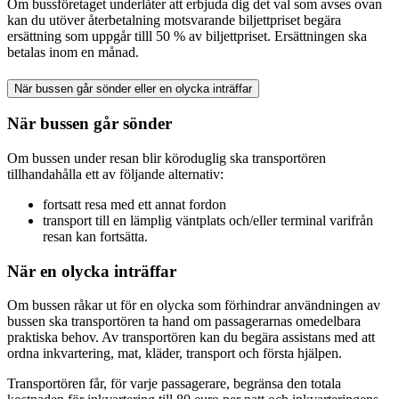
Om bussföretaget underlåter att erbjuda dig det val som avses ovan
kan du utöver återbetalning motsvarande biljettpriset begära
ersättning som uppgår tilll 50 % av biljettpriset. Ersättningen ska
betalas inom en månad.
När bussen går sönder eller en olycka inträffar
När bussen går sönder
Om bussen under resan blir köroduglig ska transportören
tillhandahålla ett av följande alternativ:
fortsatt resa med ett annat fordon
transport till en lämplig väntplats och/eller terminal varifrån
resan kan fortsätta.
När en olycka inträffar
Om bussen råkar ut för en olycka som förhindrar användningen av
bussen ska transportören ta hand om passagerarnas omedelbara
praktiska behov. Av transportören kan du begära assistans med att
ordna inkvartering, mat, kläder, transport och första hjälpen.
Transportören får, för varje passagerare, begränsa den totala