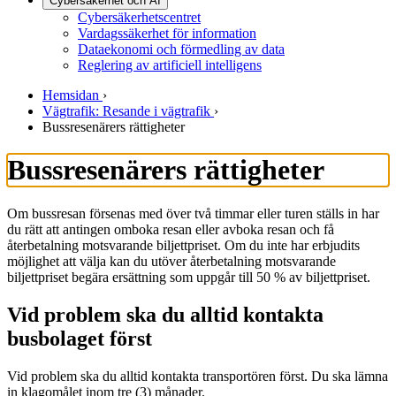
Cybersäkerhet och AI
Cybersäkerhetscentret
Vardagssäkerhet för information
Dataekonomi och förmedling av data
Reglering av artificiell intelligens
Hemsidan
›
Vägtrafik: Resande i vägtrafik
›
Bussresenärers rättigheter
Bussresenärers rättigheter
Om bussresan försenas med över två timmar eller turen ställs in har
du rätt att antingen omboka resan eller avboka resan och få
återbetalning motsvarande biljettpriset. Om du inte har erbjudits
möjlighet att välja kan du utöver återbetalning motsvarande
biljettpriset begära ersättning som uppgår till 50 % av biljettpriset.
Vid problem ska du alltid kontakta
busbolaget först
Vid problem ska du alltid kontakta transportören först. Du ska lämna
in klagomålet inom tre (3) månader.