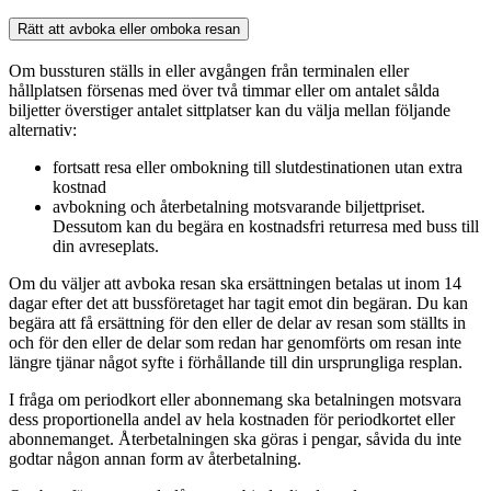
Rätt att avboka eller omboka resan
Om bussturen ställs in eller avgången från terminalen eller
hållplatsen försenas med över två timmar eller om antalet sålda
biljetter överstiger antalet sittplatser kan du välja mellan följande
alternativ:
fortsatt resa eller ombokning till slutdestinationen utan extra
kostnad
avbokning och återbetalning motsvarande biljettpriset.
Dessutom kan du begära en kostnadsfri returresa med buss till
din avreseplats.
Om du väljer att avboka resan ska ersättningen betalas ut inom 14
dagar efter det att bussföretaget har tagit emot din begäran. Du kan
begära att få ersättning för den eller de delar av resan som ställts in
och för den eller de delar som redan har genomförts om resan inte
längre tjänar något syfte i förhållande till din ursprungliga resplan.
I fråga om periodkort eller abonnemang ska betalningen motsvara
dess proportionella andel av hela kostnaden för periodkortet eller
abonnemanget. Återbetalningen ska göras i pengar, såvida du inte
godtar någon annan form av återbetalning.