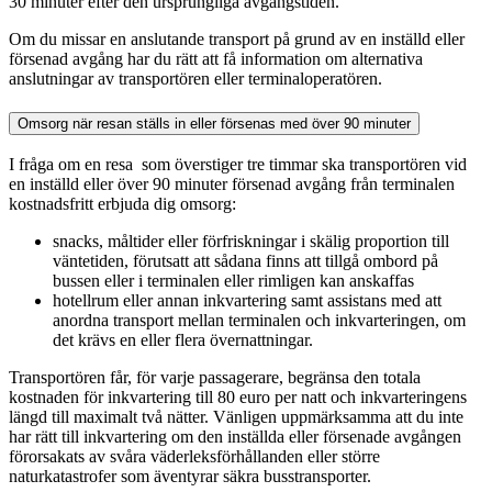
30 minuter efter den ursprungliga avgångstiden.
Om du missar en anslutande transport på grund av en inställd eller
försenad avgång har du rätt att få information om alternativa
anslutningar av transportören eller terminaloperatören.
Omsorg när resan ställs in eller försenas med över 90 minuter
I fråga om en resa som överstiger tre timmar ska transportören vid
en inställd eller över 90 minuter försenad avgång från terminalen
kostnadsfritt erbjuda dig omsorg:
snacks, måltider eller förfriskningar i skälig proportion till
väntetiden, förutsatt att sådana finns att tillgå ombord på
bussen eller i terminalen eller rimligen kan anskaffas
hotellrum eller annan inkvartering samt assistans med att
anordna transport mellan terminalen och inkvarteringen, om
det krävs en eller flera övernattningar.
Transportören får, för varje passagerare, begränsa den totala
kostnaden för inkvartering till 80 euro per natt och inkvarteringens
längd till maximalt två nätter. Vänligen uppmärksamma att du inte
har rätt till inkvartering om den inställda eller försenade avgången
förorsakats av svåra väderleksförhållanden eller större
naturkatastrofer som äventyrar säkra busstransporter.