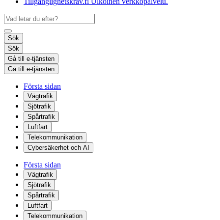
Tillgänglighetskrav.fi
Ulkoinen verkkopalvelu.
Sök
Sök
Gå till e-tjänsten
Gå till e-tjänsten
Första sidan
Vägtrafik
Sjötrafik
Spårtrafik
Luftfart
Telekommunikation
Cybersäkerhet och AI
Första sidan
Vägtrafik
Sjötrafik
Spårtrafik
Luftfart
Telekommunikation