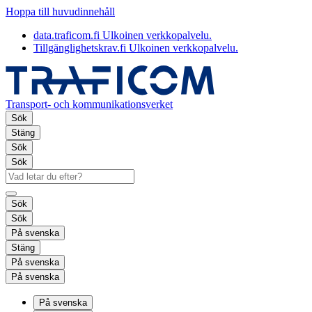
Hoppa till huvudinnehåll
data.traficom.fi
Ulkoinen verkkopalvelu.
Tillgänglighetskrav.fi
Ulkoinen verkkopalvelu.
Transport- och kommunikationsverket
Sök
Stäng
Sök
Sök
Sök
Sök
På svenska
Stäng
På svenska
På svenska
På svenska