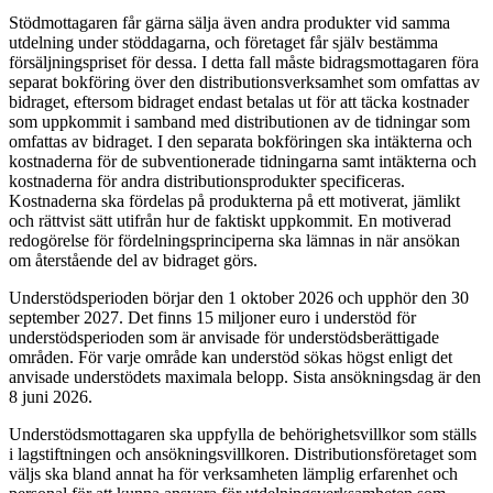
Stödmottagaren får gärna sälja även andra produkter vid samma
utdelning under stöddagarna, och företaget får själv bestämma
försäljningspriset för dessa. I detta fall måste bidragsmottagaren föra
separat bokföring över den distributionsverksamhet som omfattas av
bidraget, eftersom bidraget endast betalas ut för att täcka kostnader
som uppkommit i samband med distributionen av de tidningar som
omfattas av bidraget. I den separata bokföringen ska intäkterna och
kostnaderna för de subventionerade tidningarna samt intäkterna och
kostnaderna för andra distributionsprodukter specificeras.
Kostnaderna ska fördelas på produkterna på ett motiverat, jämlikt
och rättvist sätt utifrån hur de faktiskt uppkommit. En motiverad
redogörelse för fördelningsprinciperna ska lämnas in när ansökan
om återstående del av bidraget görs.
Understödsperioden börjar den 1 oktober 2026 och upphör den 30
september 2027. Det finns 15 miljoner euro i understöd för
understödsperioden som är anvisade för understödsberättigade
områden. För varje område kan understöd sökas högst enligt det
anvisade understödets maximala belopp. Sista ansökningsdag är den
8 juni 2026.
Understödsmottagaren ska uppfylla de behörighetsvillkor som ställs
i lagstiftningen och ansökningsvillkoren. Distributionsföretaget som
väljs ska bland annat ha för verksamheten lämplig erfarenhet och