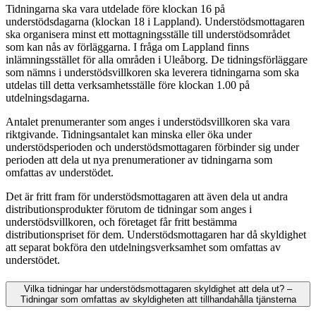
Tidningarna ska vara utdelade före klockan 16 på
understödsdagarna (klockan 18 i Lappland). Understödsmottagaren
ska organisera minst ett mottagningsställe till understödsområdet
som kan nås av förläggarna. I fråga om Lappland finns
inlämningsstället för alla områden i Uleåborg. De tidningsförläggare
som nämns i understödsvillkoren ska leverera tidningarna som ska
utdelas till detta verksamhetsställe före klockan 1.00 på
utdelningsdagarna.
Antalet prenumeranter som anges i understödsvillkoren ska vara
riktgivande. Tidningsantalet kan minska eller öka under
understödsperioden och understödsmottagaren förbinder sig under
perioden att dela ut nya prenumerationer av tidningarna som
omfattas av understödet.
Det är fritt fram för understödsmottagaren att även dela ut andra
distributionsprodukter förutom de tidningar som anges i
understödsvillkoren, och företaget får fritt bestämma
distributionspriset för dem. Understödsmottagaren har då skyldighet
att separat bokföra den utdelningsverksamhet som omfattas av
understödet.
Vilka tidningar har understödsmottagaren skyldighet att dela ut? –
Tidningar som omfattas av skyldigheten att tillhandahålla tjänsterna