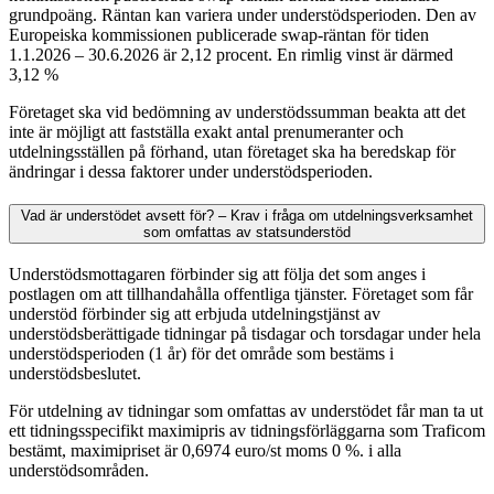
grundpoäng. Räntan kan variera under understödsperioden. Den av
Europeiska kommissionen publicerade swap-räntan för tiden
1.1.2026 – 30.6.2026 är 2,12 procent. En rimlig vinst är därmed
3,12 %
Företaget ska vid bedömning av understödssumman beakta att det
inte är möjligt att fastställa exakt antal prenumeranter och
utdelningsställen på förhand, utan företaget ska ha beredskap för
ändringar i dessa faktorer under understödsperioden.
Vad är understödet avsett för? – Krav i fråga om utdelningsverksamhet
som omfattas av statsunderstöd
Understödsmottagaren förbinder sig att följa det som anges i
postlagen om att tillhandahålla offentliga tjänster. Företaget som får
understöd förbinder sig att erbjuda utdelningstjänst av
understödsberättigade tidningar på tisdagar och torsdagar under hela
understödsperioden (1 år) för det område som bestäms i
understödsbeslutet.
För utdelning av tidningar som omfattas av understödet får man ta ut
ett tidningsspecifikt maximipris av tidningsförläggarna som Traficom
bestämt, maximipriset är 0,6974 euro/st moms 0 %. i alla
understödsområden.