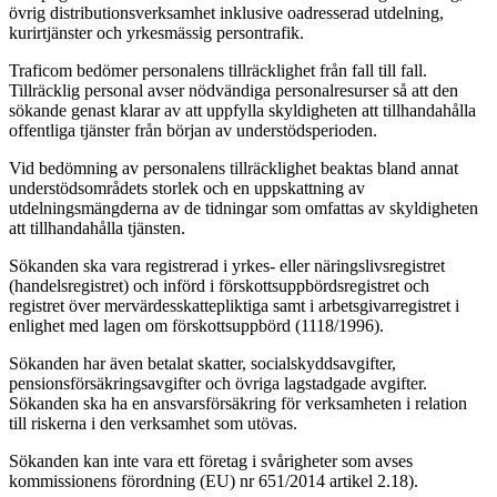
övrig distributionsverksamhet inklusive oadresserad utdelning,
kurirtjänster och yrkesmässig persontrafik.
Traficom bedömer personalens tillräcklighet från fall till fall.
Tillräcklig personal avser nödvändiga personalresurser så att den
sökande genast klarar av att uppfylla skyldigheten att tillhandahålla
offentliga tjänster från början av understödsperioden.
Vid bedömning av personalens tillräcklighet beaktas bland annat
understödsområdets storlek och en uppskattning av
utdelningsmängderna av de tidningar som omfattas av skyldigheten
att tillhandahålla tjänsten.
Sökanden ska vara registrerad i yrkes- eller näringslivsregistret
(handelsregistret) och införd i förskottsuppbördsregistret och
registret över mervärdesskattepliktiga samt i arbetsgivarregistret i
enlighet med lagen om förskottsuppbörd (1118/1996).
Sökanden har även betalat skatter, socialskyddsavgifter,
pensionsförsäkringsavgifter och övriga lagstadgade avgifter.
Sökanden ska ha en ansvarsförsäkring för verksamheten i relation
till riskerna i den verksamhet som utövas.
Sökanden kan inte vara ett företag i svårigheter som avses
kommissionens förordning (EU) nr 651/2014 artikel 2.18).