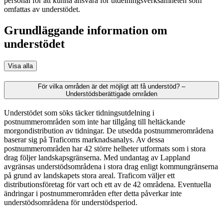
personal för att kunna ansvara för utdelningsverksamheten som
omfattas av understödet.
Grundläggande information om
understödet
Visa alla
För vilka områden är det möjligt att få understöd? –
Understödsberättigade områden
Understödet som söks täcker tidningsutdelning i
postnummerområden som inte har tillgång till heltäckande
morgondistribution av tidningar. De utsedda postnummerområdena
baserar sig på Traficoms marknadsanalys. Av dessa
postnummerområden har 42 större helheter utformats som i stora
drag följer landskapsgränserna. Med undantag av Lappland
avgränsas understödsområdena i stora drag enligt kommungränserna
på grund av landskapets stora areal. Traficom väljer ett
distributionsföretag för vart och ett av de 42 områdena. Eventuella
ändringar i postnummerområden efter detta påverkar inte
understödsområdena för understödsperiod.