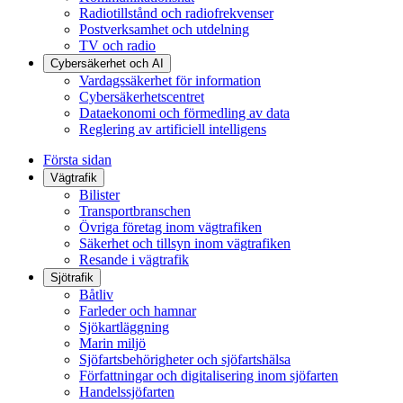
Radiotillstånd och radiofrekvenser
Postverksamhet och utdelning
TV och radio
Cybersäkerhet och AI
Vardagssäkerhet för information
Cybersäkerhetscentret
Dataekonomi och förmedling av data
Reglering av artificiell intelligens
Första sidan
Vägtrafik
Bilister
Transportbranschen
Övriga företag inom vägtrafiken
Säkerhet och tillsyn inom vägtrafiken
Resande i vägtrafik
Sjötrafik
Båtliv
Farleder och hamnar
Sjökartläggning
Marin miljö
Sjöfartsbehörigheter och sjöfartshälsa
Författningar och digitalisering inom sjöfarten
Handelssjöfarten