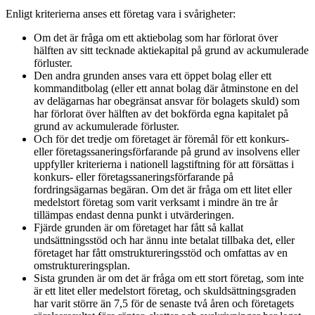
Enligt kriterierna anses ett företag vara i svårigheter:
Om det är fråga om ett aktiebolag som har förlorat över
hälften av sitt tecknade aktiekapital på grund av ackumulerade
förluster.
Den andra grunden anses vara ett öppet bolag eller ett
kommanditbolag (eller ett annat bolag där åtminstone en del
av delägarnas har obegränsat ansvar för bolagets skuld) som
har förlorat över hälften av det bokförda egna kapitalet på
grund av ackumulerade förluster.
Och för det tredje om företaget är föremål för ett konkurs-
eller företagssaneringsförfarande på grund av insolvens eller
uppfyller kriterierna i nationell lagstiftning för att försättas i
konkurs- eller företagssaneringsförfarande på
fordringsägarnas begäran. Om det är fråga om ett litet eller
medelstort företag som varit verksamt i mindre än tre år
tillämpas endast denna punkt i utvärderingen.
Fjärde grunden är om företaget har fått så kallat
undsättningsstöd och har ännu inte betalat tillbaka det, eller
företaget har fått omstruktureringsstöd och omfattas av en
omstruktureringsplan.
Sista grunden är om det är fråga om ett stort företag, som inte
är ett litet eller medelstort företag, och skuldsättningsgraden
har varit större än 7,5 för de senaste två åren och företagets