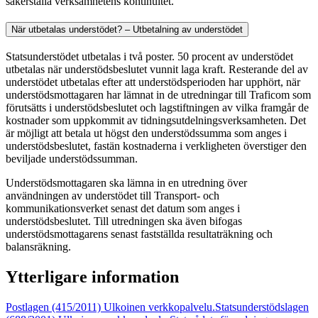
säkerställa verksamhetens kontinuitet.
När utbetalas understödet? – Utbetalning av understödet
Statsunderstödet utbetalas i två poster. 50 procent av understödet
utbetalas när understödsbeslutet vunnit laga kraft. Resterande del av
understödet utbetalas efter att understödsperioden har upphört, när
understödsmottagaren har lämnat in de utredningar till Traficom som
förutsätts i understödsbeslutet och lagstiftningen av vilka framgår de
kostnader som uppkommit av tidningsutdelningsverksamheten. Det
är möjligt att betala ut högst den understödssumma som anges i
understödsbeslutet, fastän kostnaderna i verkligheten överstiger den
beviljade understödssumman.
Understödsmottagaren ska lämna in en utredning över
användningen av understödet till Transport- och
kommunikationsverket senast det datum som anges i
understödsbeslutet. Till utredningen ska även bifogas
understödsmottagarens senast fastställda resultaträkning och
balansräkning.
Ytterligare information
Postlagen (415/2011)
Ulkoinen verkkopalvelu.
Statsunderstödslagen