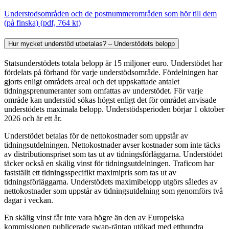
Understodsområden och de postnummerområden som hör till dem
(på finska) (pdf, 764 kt)
Hur mycket understöd utbetalas? – Understödets belopp
Statsunderstödets totala belopp är 15 miljoner euro. Understödet har
fördelats på förhand för varje understödsområde. Fördelningen har
gjorts enligt områdets areal och det uppskattade antalet
tidningsprenumeranter som omfattas av understödet. För varje
område kan understöd sökas högst enligt det för området anvisade
understödets maximala belopp. Understödsperioden börjar 1 oktober
2026 och är ett år.
Understödet betalas för de nettokostnader som uppstår av
tidningsutdelningen. Nettokostnader avser kostnader som inte täcks
av distributionspriset som tas ut av tidningsförläggarna. Understödet
täcker också en skälig vinst för tidningsutdelningen. Traficom har
fastställt ett tidningsspecifikt maximipris som tas ut av
tidningsförläggarna. Understödets maximibelopp utgörs således av
nettokostnader som uppstår av tidningsutdelning som genomförs två
dagar i veckan.
En skälig vinst får inte vara högre än den av Europeiska
kommissionen publicerade swap-räntan utökad med etthundra