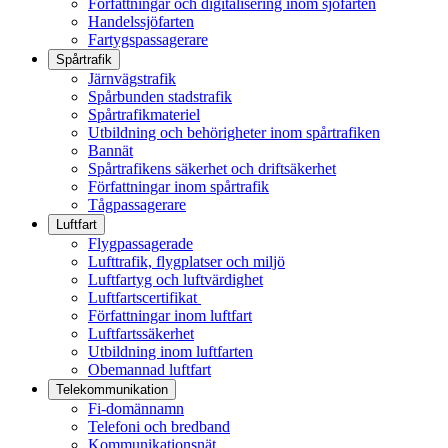
Författningar och digitalisering inom sjöfarten
Handelssjöfarten
Fartygspassagerare
Spårtrafik
Järnvägstrafik
Spårbunden stadstrafik
Spårtrafikmateriel
Utbildning och behörigheter inom spårtrafiken
Bannät
Spårtrafikens säkerhet och driftsäkerhet
Författningar inom spårtrafik
Tågpassagerare
Luftfart
Flygpassagerade
Lufttrafik, flygplatser och miljö
Luftfartyg och luftvärdighet
Luftfartscertifikat
Författningar inom luftfart
Luftfartssäkerhet
Utbildning inom luftfarten
Obemannad luftfart
Telekommunikation
Fi-domännamn
Telefoni och bredband
Kommunikationsnät