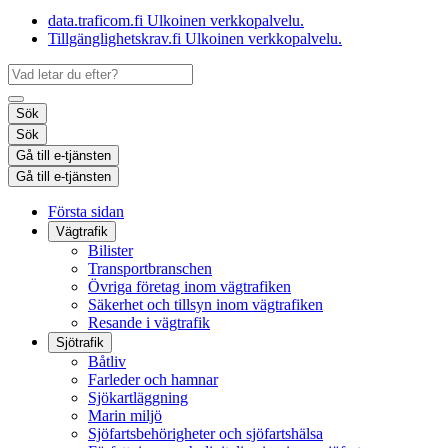
data.traficom.fi
Ulkoinen verkkopalvelu.
Tillgänglighetskrav.fi
Ulkoinen verkkopalvelu.
Sök
Sök
Gå till e-tjänsten
Gå till e-tjänsten
Första sidan
Vägtrafik
Bilister
Transportbranschen
Övriga företag inom vägtrafiken
Säkerhet och tillsyn inom vägtrafiken
Resande i vägtrafik
Sjötrafik
Båtliv
Farleder och hamnar
Sjökartläggning
Marin miljö
Sjöfartsbehörigheter och sjöfartshälsa