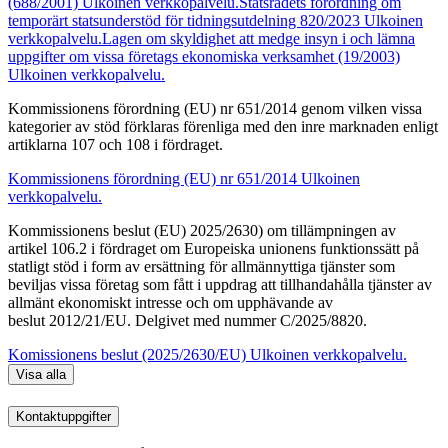
(688/2001)
Ulkoinen verkkopalvelu.
Statsrådets förordning om
temporärt statsunderstöd för tidningsutdelning 820/2023
Ulkoinen
verkkopalvelu.
Lagen om skyldighet att medge insyn i och lämna
uppgifter om vissa företags ekonomiska verksamhet (19/2003)
Ulkoinen verkkopalvelu.
Kommissionens förordning (EU) nr 651/2014 genom vilken vissa
kategorier av stöd förklaras förenliga med den inre marknaden enligt
artiklarna 107 och 108 i fördraget.
Kommissionens förordning (EU) nr 651/2014
Ulkoinen
verkkopalvelu.
Kommissionens beslut (EU) 2025/2630) om tillämpningen av
artikel 106.2 i fördraget om Europeiska unionens funktionssätt på
statligt stöd i form av ersättning för allmännyttiga tjänster som
beviljas vissa företag som fått i uppdrag att tillhandahålla tjänster av
allmänt ekonomiskt intresse och om upphävande av
beslut 2012/21/EU. Delgivet med nummer C/2025/8820.
Komissionens beslut (2025/2630/EU)
Ulkoinen verkkopalvelu.
Visa alla
Kontaktuppgifter