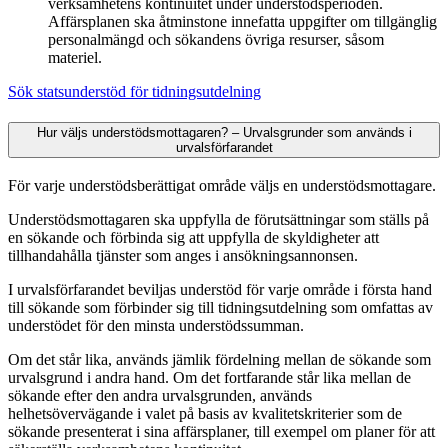
verksamhetens kontinuitet under understödsperioden.
Affärsplanen ska åtminstone innefatta uppgifter om tillgänglig
personalmängd och sökandens övriga resurser, såsom
materiel.
Sök statsunderstöd för tidningsutdelning
Hur väljs understödsmottagaren? – Urvalsgrunder som används i
urvalsförfarandet
För varje understödsberättigat område väljs en understödsmottagare.
Understödsmottagaren ska uppfylla de förutsättningar som ställs på
en sökande och förbinda sig att uppfylla de skyldigheter att
tillhandahålla tjänster som anges i ansökningsannonsen.
I urvalsförfarandet beviljas understöd för varje område i första hand
till sökande som förbinder sig till tidningsutdelning som omfattas av
understödet för den minsta understödssumman.
Om det står lika, används jämlik fördelning mellan de sökande som
urvalsgrund i andra hand. Om det fortfarande står lika mellan de
sökande efter den andra urvalsgrunden, används
helhetsövervägande i valet på basis av kvalitetskriterier som de
sökande presenterat i sina affärsplaner, till exempel om planer för att