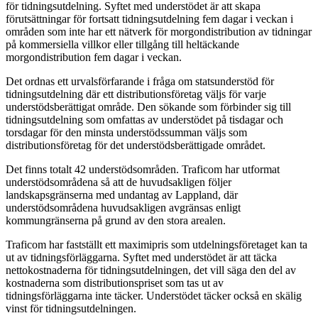
för tidningsutdelning. Syftet med understödet är att skapa
förutsättningar för fortsatt tidningsutdelning fem dagar i veckan i
områden som inte har ett nätverk för morgondistribution av tidningar
på kommersiella villkor eller tillgång till heltäckande
morgondistribution fem dagar i veckan.
Det ordnas ett urvalsförfarande i fråga om statsunderstöd för
tidningsutdelning där ett distributionsföretag väljs för varje
understödsberättigat område. Den sökande som förbinder sig till
tidningsutdelning som omfattas av understödet på tisdagar och
torsdagar för den minsta understödssumman väljs som
distributionsföretag för det understödsberättigade området.
Det finns totalt 42 understödsområden. Traficom har utformat
understödsområdena så att de huvudsakligen följer
landskapsgränserna med undantag av Lappland, där
understödsområdena huvudsakligen avgränsas enligt
kommungränserna på grund av den stora arealen.
Traficom har fastställt ett maximipris som utdelningsföretaget kan ta
ut av tidningsförläggarna. Syftet med understödet är att täcka
nettokostnaderna för tidningsutdelningen, det vill säga den del av
kostnaderna som distributionspriset som tas ut av
tidningsförläggarna inte täcker. Understödet täcker också en skälig
vinst för tidningsutdelningen.