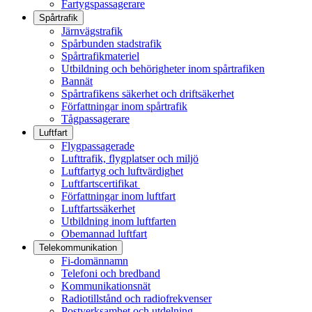
Fartygspassagerare
Spårtrafik
Järnvägstrafik
Spårbunden stadstrafik
Spårtrafikmateriel
Utbildning och behörigheter inom spårtrafiken
Bannät
Spårtrafikens säkerhet och driftsäkerhet
Författningar inom spårtrafik
Tågpassagerare
Luftfart
Flygpassagerade
Lufttrafik, flygplatser och miljö
Luftfartyg och luftvärdighet
Luftfartscertifikat
Författningar inom luftfart
Luftfartssäkerhet
Utbildning inom luftfarten
Obemannad luftfart
Telekommunikation
Fi-domännamn
Telefoni och bredband
Kommunikationsnät
Radiotillstånd och radiofrekvenser
Postverksamhet och utdelning