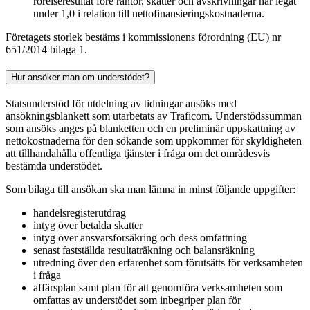
rörelseresultat före räntor, skatter och avskrivningar har legat
under 1,0 i relation till nettofinansieringskostnaderna.
Företagets storlek bestäms i kommissionens förordning (EU) nr
651/2014 bilaga 1.
Hur ansöker man om understödet?
Statsunderstöd för utdelning av tidningar ansöks med
ansökningsblankett som utarbetats av Traficom. Understödssumman
som ansöks anges på blanketten och en preliminär uppskattning av
nettokostnaderna för den sökande som uppkommer för skyldigheten
att tillhandahålla offentliga tjänster i fråga om det områdesvis
bestämda understödet.
Som bilaga till ansökan ska man lämna in minst följande uppgifter:
handelsregisterutdrag
intyg över betalda skatter
intyg över ansvarsförsäkring och dess omfattning
senast fastställda resultaträkning och balansräkning
utredning över den erfarenhet som förutsätts för verksamheten
i fråga
affärsplan samt plan för att genomföra verksamheten som
omfattas av understödet som inbegriper plan för