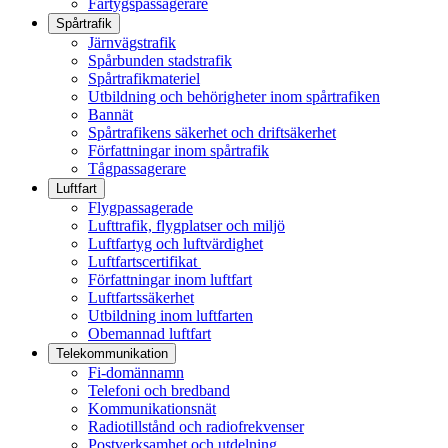
Fartygspassagerare
Spårtrafik
Järnvägstrafik
Spårbunden stadstrafik
Spårtrafikmateriel
Utbildning och behörigheter inom spårtrafiken
Bannät
Spårtrafikens säkerhet och driftsäkerhet
Författningar inom spårtrafik
Tågpassagerare
Luftfart
Flygpassagerade
Lufttrafik, flygplatser och miljö
Luftfartyg och luftvärdighet
Luftfartscertifikat
Författningar inom luftfart
Luftfartssäkerhet
Utbildning inom luftfarten
Obemannad luftfart
Telekommunikation
Fi-domännamn
Telefoni och bredband
Kommunikationsnät
Radiotillstånd och radiofrekvenser
Postverksamhet och utdelning