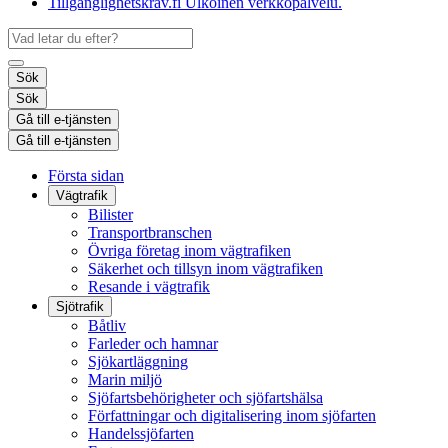
Tillgänglighetskrav.fi
Ulkoinen verkkopalvelu.
Sök
Sök
Gå till e-tjänsten
Gå till e-tjänsten
Första sidan
Vägtrafik
Bilister
Transportbranschen
Övriga företag inom vägtrafiken
Säkerhet och tillsyn inom vägtrafiken
Resande i vägtrafik
Sjötrafik
Båtliv
Farleder och hamnar
Sjökartläggning
Marin miljö
Sjöfartsbehörigheter och sjöfartshälsa
Författningar och digitalisering inom sjöfarten
Handelssjöfarten