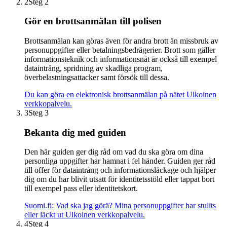
2
Steg 2
Gör en brottsanmälan till polisen
Brottsanmälan kan göras även för andra brott än missbruk av
personuppgifter eller betalningsbedrägerier. Brott som gäller
informationsteknik och informationsnät är också till exempel
dataintrång, spridning av skadliga program,
överbelastningsattacker samt försök till dessa.
Du kan göra en elektronisk brottsanmälan på nätet
Ulkoinen
verkkopalvelu.
3
Steg 3
Bekanta dig med guiden
Den här guiden ger dig råd om vad du ska göra om dina
personliga uppgifter har hamnat i fel händer. Guiden ger råd
till offer för dataintrång och informationsläckage och hjälper
dig om du har blivit utsatt för identitetsstöld eller tappat bort
till exempel pass eller identitetskort.
Suomi.fi: Vad ska jag görä? Mina personuppgifter har stulits
eller läckt ut
Ulkoinen verkkopalvelu.
4
Steg 4