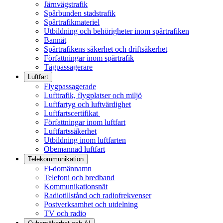
Järnvägstrafik
Spårbunden stadstrafik
Spårtrafikmateriel
Utbildning och behörigheter inom spårtrafiken
Bannät
Spårtrafikens säkerhet och driftsäkerhet
Författningar inom spårtrafik
Tågpassagerare
Luftfart
Flygpassagerade
Lufttrafik, flygplatser och miljö
Luftfartyg och luftvärdighet
Luftfartscertifikat
Författningar inom luftfart
Luftfartssäkerhet
Utbildning inom luftfarten
Obemannad luftfart
Telekommunikation
Fi-domännamn
Telefoni och bredband
Kommunikationsnät
Radiotillstånd och radiofrekvenser
Postverksamhet och utdelning
TV och radio