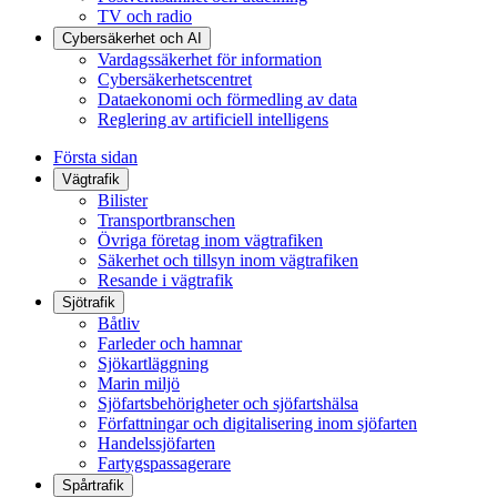
TV och radio
Cybersäkerhet och AI
Vardagssäkerhet för information
Cybersäkerhetscentret
Dataekonomi och förmedling av data
Reglering av artificiell intelligens
Första sidan
Vägtrafik
Bilister
Transportbranschen
Övriga företag inom vägtrafiken
Säkerhet och tillsyn inom vägtrafiken
Resande i vägtrafik
Sjötrafik
Båtliv
Farleder och hamnar
Sjökartläggning
Marin miljö
Sjöfartsbehörigheter och sjöfartshälsa
Författningar och digitalisering inom sjöfarten
Handelssjöfarten
Fartygspassagerare
Spårtrafik