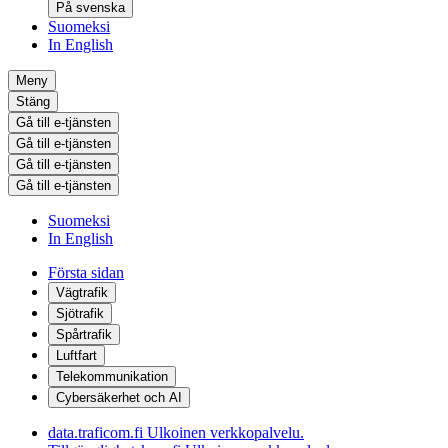
På svenska
Suomeksi
In English
Meny
Stäng
Gå till e-tjänsten
Gå till e-tjänsten
Gå till e-tjänsten
Gå till e-tjänsten
Suomeksi
In English
Första sidan
Vägtrafik
Sjötrafik
Spårtrafik
Luftfart
Telekommunikation
Cybersäkerhet och AI
data.traficom.fi
Ulkoinen verkkopalvelu.