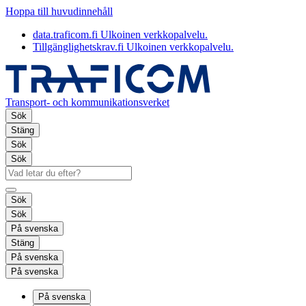
Hoppa till huvudinnehåll
data.traficom.fi
Ulkoinen verkkopalvelu.
Tillgänglighetskrav.fi
Ulkoinen verkkopalvelu.
Transport- och kommunikationsverket
Sök
Stäng
Sök
Sök
Sök
Sök
På svenska
Stäng
På svenska
På svenska
På svenska