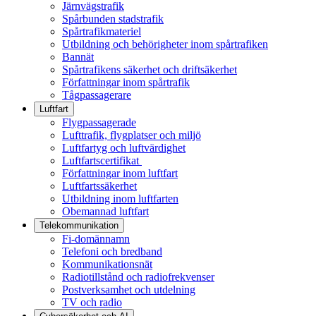
Järnvägstrafik
Spårbunden stadstrafik
Spårtrafikmateriel
Utbildning och behörigheter inom spårtrafiken
Bannät
Spårtrafikens säkerhet och driftsäkerhet
Författningar inom spårtrafik
Tågpassagerare
Luftfart
Flygpassagerade
Lufttrafik, flygplatser och miljö
Luftfartyg och luftvärdighet
Luftfartscertifikat
Författningar inom luftfart
Luftfartssäkerhet
Utbildning inom luftfarten
Obemannad luftfart
Telekommunikation
Fi-domännamn
Telefoni och bredband
Kommunikationsnät
Radiotillstånd och radiofrekvenser
Postverksamhet och utdelning
TV och radio