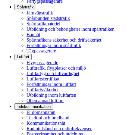
Fartygspassagerare
Spårtrafik
Järnvägstrafik
Spårbunden stadstrafik
Spårtrafikmateriel
Utbildning och behörigheter inom spårtrafiken
Bannät
Spårtrafikens säkerhet och driftsäkerhet
Författningar inom spårtrafik
Tågpassagerare
Luftfart
Flygpassagerade
Lufttrafik, flygplatser och miljö
Luftfartyg och luftvärdighet
Luftfartscertifikat
Författningar inom luftfart
Luftfartssäkerhet
Utbildning inom luftfarten
Obemannad luftfart
Telekommunikation
Fi-domännamn
Telefoni och bredband
Kommunikationsnät
Radiotillstånd och radiofrekvenser
Postverksamhet och utdelning