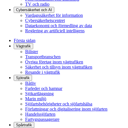
TV och radio
Cybersäkerhet och AI
Vardagssäkerhet för information
Cybersäkerhetscentret
Dataekonomi och förmedling av data
Reglering av artificiell intelligens
Första sidan
Vägtrafik
Bilister
Transportbranschen
Övriga företag inom vägtrafiken
Säkerhet och tillsyn inom vägtrafiken
Resande i vägtrafik
Sjötrafik
Båtliv
Farleder och hamnar
Sjökartläggning
Marin miljö
Sjöfartsbehörigheter och sjöfartshälsa
Författningar och digitalisering inom sjöfarten
Handelssjöfarten
Fartygspassagerare
Spårtrafik