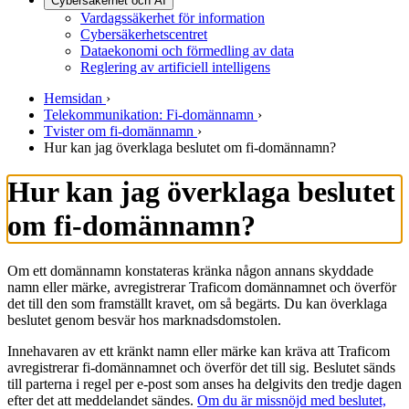
Cybersäkerhet och AI
Vardagssäkerhet för information
Cybersäkerhetscentret
Dataekonomi och förmedling av data
Reglering av artificiell intelligens
Hemsidan
›
Telekommunikation: Fi-domännamn
›
Tvister om fi-domännamn
›
Hur kan jag överklaga beslutet om fi-domännamn?
Hur kan jag överklaga beslutet
om fi-domännamn?
Om ett domännamn konstateras kränka någon annans skyddade
namn eller märke, avregistrerar Traficom domännamnet och överför
det till den som framställt kravet, om så begärts. Du kan överklaga
beslutet genom besvär hos marknadsdomstolen.
Innehavaren av ett kränkt namn eller märke kan kräva att Traficom
avregistrerar fi-domännamnet och överför det till sig. Beslutet sänds
till parterna i regel per e-post som anses ha delgivits den tredje dagen
efter det att meddelandet sändes.
Om du är missnöjd med beslutet,