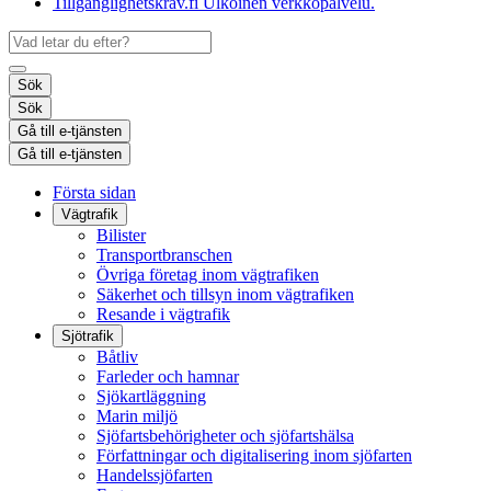
Tillgänglighetskrav.fi
Ulkoinen verkkopalvelu.
Sök
Sök
Gå till e-tjänsten
Gå till e-tjänsten
Första sidan
Vägtrafik
Bilister
Transportbranschen
Övriga företag inom vägtrafiken
Säkerhet och tillsyn inom vägtrafiken
Resande i vägtrafik
Sjötrafik
Båtliv
Farleder och hamnar
Sjökartläggning
Marin miljö
Sjöfartsbehörigheter och sjöfartshälsa
Författningar och digitalisering inom sjöfarten
Handelssjöfarten