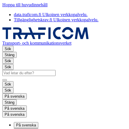
Hoppa till huvudinnehåll
data.traficom.fi
Ulkoinen verkkopalvelu.
Tillgänglighetskrav.fi
Ulkoinen verkkopalvelu.
Transport- och kommunikationsverket
Sök
Stäng
Sök
Sök
Sök
Sök
På svenska
Stäng
På svenska
På svenska
På svenska