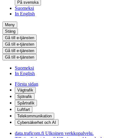
På svenska
Suomeksi
In English
Meny
Stäng
Gå till e-tjänsten
Gå till e-tjänsten
Gå till e-tjänsten
Gå till e-tjänsten
Suomeksi
In English
Första sidan
Vägtrafik
Sjötrafik
Spårtrafik
Luftfart
Telekommunikation
Cybersäkerhet och AI
data.traficom.fi
Ulkoinen verkkopalvelu.