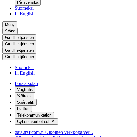
På svenska
Suomeksi
In English
Meny
Stäng
Gå till e-tjänsten
Gå till e-tjänsten
Gå till e-tjänsten
Gå till e-tjänsten
Suomeksi
In English
Första sidan
Vägtrafik
Sjötrafik
Spårtrafik
Luftfart
Telekommunikation
Cybersäkerhet och AI
data.traficom.fi
Ulkoinen verkkopalvelu.