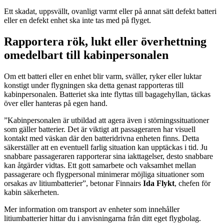
Ett skadat, uppsvällt, ovanligt varmt eller på annat sätt defekt batteri
eller en defekt enhet ska inte tas med på flyget.
Rapportera rök, lukt eller överhettning
omedelbart till kabinpersonalen
Om ett batteri eller en enhet blir varm, sväller, ryker eller luktar
konstigt under flygningen ska detta genast rapporteras till
kabinpersonalen. Batteriet ska inte flyttas till bagagehyllan, täckas
över eller hanteras på egen hand.
”Kabinpersonalen är utbildad att agera även i störningssituationer
som gäller batterier. Det är viktigt att passageraren har visuell
kontakt med väskan där den batteridrivna enheten finns. Detta
säkerställer att en eventuell farlig situation kan upptäckas i tid. Ju
snabbare passageraren rapporterar sina iakttagelser, desto snabbare
kan åtgärder vidtas. Ett gott samarbete och vaksamhet mellan
passagerare och flygpersonal minimerar möjliga situationer som
orsakas av litiumbatterier”, betonar Finnairs
Ida Flykt
, chefen för
kabin säkerheten.
Mer information om transport av enheter som innehåller
litiumbatterier hittar du i anvisningarna från ditt eget flygbolag.