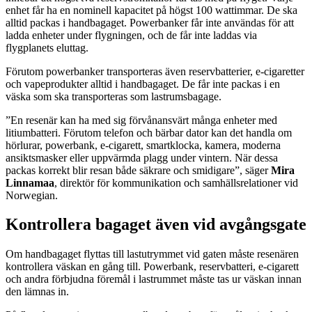
enhet får ha en nominell kapacitet på högst 100 wattimmar. De ska
alltid packas i handbagaget. Powerbanker får inte användas för att
ladda enheter under flygningen, och de får inte laddas via
flygplanets eluttag.
Förutom powerbanker transporteras även reservbatterier, e-cigaretter
och vapeprodukter alltid i handbagaget. De får inte packas i en
väska som ska transporteras som lastrumsbagage.
”En resenär kan ha med sig förvånansvärt många enheter med
litiumbatteri. Förutom telefon och bärbar dator kan det handla om
hörlurar, powerbank, e-cigarett, smartklocka, kamera, moderna
ansiktsmasker eller uppvärmda plagg under vintern. När dessa
packas korrekt blir resan både säkrare och smidigare”, säger
Mira
Linnamaa
, direktör för kommunikation och samhällsrelationer vid
Norwegian.
Kontrollera bagaget även vid avgångsgate
Om handbagaget flyttas till lastutrymmet vid gaten måste resenären
kontrollera väskan en gång till. Powerbank, reservbatteri, e-cigarett
och andra förbjudna föremål i lastrummet måste tas ur väskan innan
den lämnas in.