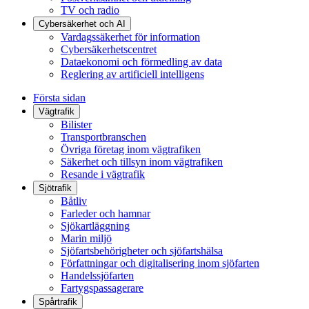
TV och radio
Cybersäkerhet och AI
Vardagssäkerhet för information
Cybersäkerhetscentret
Dataekonomi och förmedling av data
Reglering av artificiell intelligens
Första sidan
Vägtrafik
Bilister
Transportbranschen
Övriga företag inom vägtrafiken
Säkerhet och tillsyn inom vägtrafiken
Resande i vägtrafik
Sjötrafik
Båtliv
Farleder och hamnar
Sjökartläggning
Marin miljö
Sjöfartsbehörigheter och sjöfartshälsa
Författningar och digitalisering inom sjöfarten
Handelssjöfarten
Fartygspassagerare
Spårtrafik