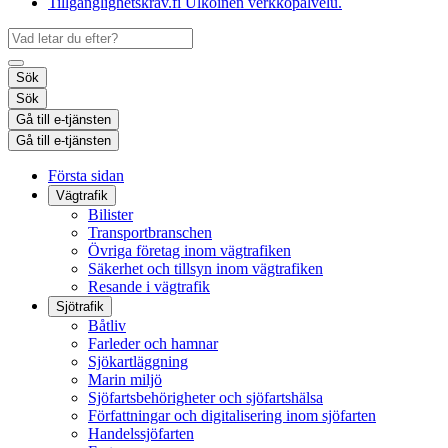
Tillgänglighetskrav.fi
Ulkoinen verkkopalvelu.
Sök
Sök
Gå till e-tjänsten
Gå till e-tjänsten
Första sidan
Vägtrafik
Bilister
Transportbranschen
Övriga företag inom vägtrafiken
Säkerhet och tillsyn inom vägtrafiken
Resande i vägtrafik
Sjötrafik
Båtliv
Farleder och hamnar
Sjökartläggning
Marin miljö
Sjöfartsbehörigheter och sjöfartshälsa
Författningar och digitalisering inom sjöfarten
Handelssjöfarten