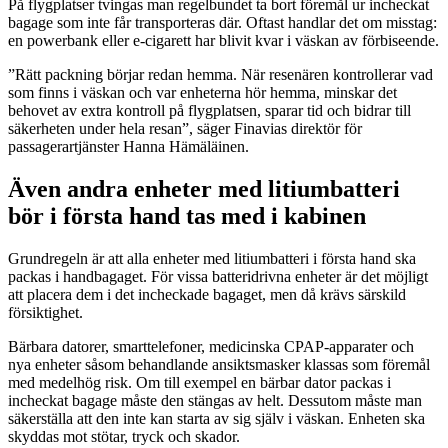
På flygplatser tvingas man regelbundet ta bort föremål ur incheckat
bagage som inte får transporteras där. Oftast handlar det om misstag:
en powerbank eller e-cigarett har blivit kvar i väskan av förbiseende.
”Rätt packning börjar redan hemma. När resenären kontrollerar vad
som finns i väskan och var enheterna hör hemma, minskar det
behovet av extra kontroll på flygplatsen, sparar tid och bidrar till
säkerheten under hela resan”, säger Finavias direktör för
passagerartjänster Hanna Hämäläinen.
Även andra enheter med litiumbatteri
bör i första hand tas med i kabinen
Grundregeln är att alla enheter med litiumbatteri i första hand ska
packas i handbagaget. För vissa batteridrivna enheter är det möjligt
att placera dem i det incheckade bagaget, men då krävs särskild
försiktighet.
Bärbara datorer, smarttelefoner, medicinska CPAP-apparater och
nya enheter såsom behandlande ansiktsmasker klassas som föremål
med medelhög risk. Om till exempel en bärbar dator packas i
incheckat bagage måste den stängas av helt. Dessutom måste man
säkerställa att den inte kan starta av sig själv i väskan. Enheten ska
skyddas mot stötar, tryck och skador.