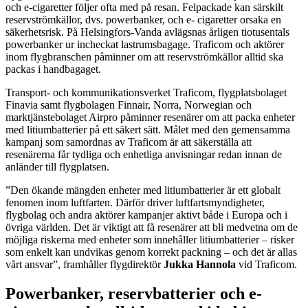
och e-cigaretter följer ofta med på resan. Felpackade kan särskilt
reservströmkällor, dvs. powerbanker, och e- cigaretter orsaka en
säkerhetsrisk. På Helsingfors-Vanda avlägsnas årligen tiotusentals
powerbanker ur incheckat lastrumsbagage. Traficom och aktörer
inom flygbranschen påminner om att reservströmkällor alltid ska
packas i handbagaget.
Transport- och kommunikationsverket Traficom, flygplatsbolaget
Finavia samt flygbolagen Finnair, Norra, Norwegian och
marktjänstebolaget Airpro påminner resenärer om att packa enheter
med litiumbatterier på ett säkert sätt. Målet med den gemensamma
kampanj som samordnas av Traficom är att säkerställa att
resenärerna får tydliga och enhetliga anvisningar redan innan de
anländer till flygplatsen.
”Den ökande mängden enheter med litiumbatterier är ett globalt
fenomen inom luftfarten. Därför driver luftfartsmyndigheter,
flygbolag och andra aktörer kampanjer aktivt både i Europa och i
övriga världen. Det är viktigt att få resenärer att bli medvetna om de
möjliga riskerna med enheter som innehåller litiumbatterier – risker
som enkelt kan undvikas genom korrekt packning – och det är allas
vårt ansvar”, framhåller flygdirektör
Jukka Hannola
vid Traficom.
Powerbanker, reservbatterier och e-