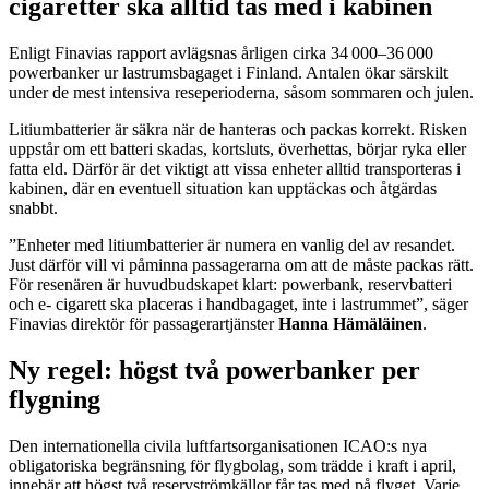
cigaretter ska alltid tas med i kabinen
Enligt Finavias rapport avlägsnas årligen cirka 34 000–36 000
powerbanker ur lastrumsbagaget i Finland. Antalen ökar särskilt
under de mest intensiva reseperioderna, såsom sommaren och julen.
Litiumbatterier är säkra när de hanteras och packas korrekt. Risken
uppstår om ett batteri skadas, kortsluts, överhettas, börjar ryka eller
fatta eld. Därför är det viktigt att vissa enheter alltid transporteras i
kabinen, där en eventuell situation kan upptäckas och åtgärdas
snabbt.
”Enheter med litiumbatterier är numera en vanlig del av resandet.
Just därför vill vi påminna passagerarna om att de måste packas rätt.
För resenären är huvudbudskapet klart: powerbank, reservbatteri
och e- cigarett ska placeras i handbagaget, inte i lastrummet”, säger
Finavias direktör för passagerartjänster
Hanna Hämäläinen
.
Ny regel: högst två powerbanker per
flygning
Den internationella civila luftfartsorganisationen ICAO:s nya
obligatoriska begränsning för flygbolag, som trädde i kraft i april,
innebär att högst två reservströmkällor får tas med på flyget. Varje