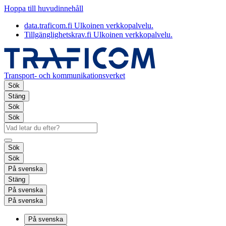
Hoppa till huvudinnehåll
data.traficom.fi
Ulkoinen verkkopalvelu.
Tillgänglighetskrav.fi
Ulkoinen verkkopalvelu.
Transport- och kommunikationsverket
Sök
Stäng
Sök
Sök
Sök
Sök
På svenska
Stäng
På svenska
På svenska
På svenska