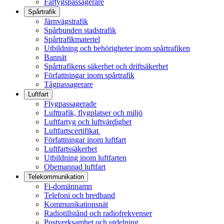
Fartygspassagerare
Spårtrafik
Järnvägstrafik
Spårbunden stadstrafik
Spårtrafikmateriel
Utbildning och behörigheter inom spårtrafiken
Bannät
Spårtrafikens säkerhet och driftsäkerhet
Författningar inom spårtrafik
Tågpassagerare
Luftfart
Flygpassagerade
Lufttrafik, flygplatser och miljö
Luftfartyg och luftvärdighet
Luftfartscertifikat
Författningar inom luftfart
Luftfartssäkerhet
Utbildning inom luftfarten
Obemannad luftfart
Telekommunikation
Fi-domännamn
Telefoni och bredband
Kommunikationsnät
Radiotillstånd och radiofrekvenser
Postverksamhet och utdelning