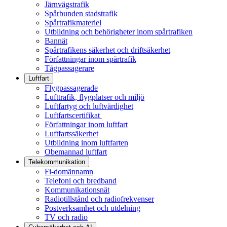
Järnvägstrafik
Spårbunden stadstrafik
Spårtrafikmateriel
Utbildning och behörigheter inom spårtrafiken
Bannät
Spårtrafikens säkerhet och driftsäkerhet
Författningar inom spårtrafik
Tågpassagerare
Luftfart
Flygpassagerade
Lufttrafik, flygplatser och miljö
Luftfartyg och luftvärdighet
Luftfartscertifikat
Författningar inom luftfart
Luftfartssäkerhet
Utbildning inom luftfarten
Obemannad luftfart
Telekommunikation
Fi-domännamn
Telefoni och bredband
Kommunikationsnät
Radiotillstånd och radiofrekvenser
Postverksamhet och utdelning
TV och radio