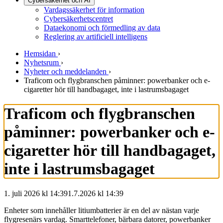
Cybersäkerhet och AI
Vardagssäkerhet för information
Cybersäkerhetscentret
Dataekonomi och förmedling av data
Reglering av artificiell intelligens
Hemsidan
›
Nyhetsrum
›
Nyheter och meddelanden
›
Traficom och flygbranschen påminner: powerbanker och e-
cigaretter hör till handbagaget, inte i lastrumsbagaget
Traficom och flygbranschen
påminner: powerbanker och e-
cigaretter hör till handbagaget,
inte i lastrumsbagaget
1. juli 2026 kl 14:39
1.7.2026
kl
14:39
Enheter som innehåller litiumbatterier är en del av nästan varje
flygresenärs vardag. Smarttelefoner, bärbara datorer, powerbanker