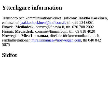
Ytterligare information
Transport- och kommunikationsverket Traficom:
Jaakko Koskinen
,
enhetschef,
jaakko.koskinen@traficom.fi
,
tfn 029 534 6061
Finavia:
Mediadesk,
comms@finavia.fi, tfn. 020 708 2002
Finnair:
Mediadesk,
comms@finnair.com, tfn. 09 818 4020
Norwegian:
Mira Linnamaa
, direktör för kommunikation och
samhällsrelationer,
mira.linnamaa@norwegian.com
, tfn 040 842
5675
Sidfot