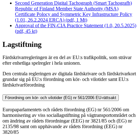
Second Generation Digital Tachograph (Smart Tachografh)
Republic of Finland Member State Authority (MSA)
Certificate Polocy and Symmetric Key Infrastructure Policy
(1.01, 26.2.2024 ERCA) (pdf, 1 Mt)
Approval of the FIN-CIA Practice Statement (1.0, 20.5.2025)
(pdf, 45 kt)
Lagstiftning
Färdskrivarregleringen är en del av EU:s trafikpolitik, som strävar
efter enhetliga spelregler i hela unionen.
Den centrala regleringen av digitala färdskrivare och färdskrivarkort
grundar sig på EU:s förordning om kör- och vilotider samt EU:s
färdskrivarförordning
Förordning om kör- och vilotider (EG) nr 561/2006
EU-rättsakt
Europaparlamentets och rådets förordning (EG) nr 561/2006 om
harmonisering av viss sociallagstiftning på vägtransportområdet och
om ändring av rådets förordningar (EEG) nr 3821/85 och (EG) nr
2135/98 samt om upphävande av rådets förordning (EEG) nr
3820/85