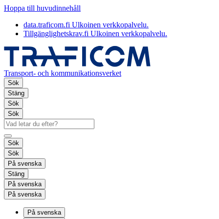
Hoppa till huvudinnehåll
data.traficom.fi
Ulkoinen verkkopalvelu.
Tillgänglighetskrav.fi
Ulkoinen verkkopalvelu.
Transport- och kommunikationsverket
Sök
Stäng
Sök
Sök
Sök
Sök
På svenska
Stäng
På svenska
På svenska
På svenska