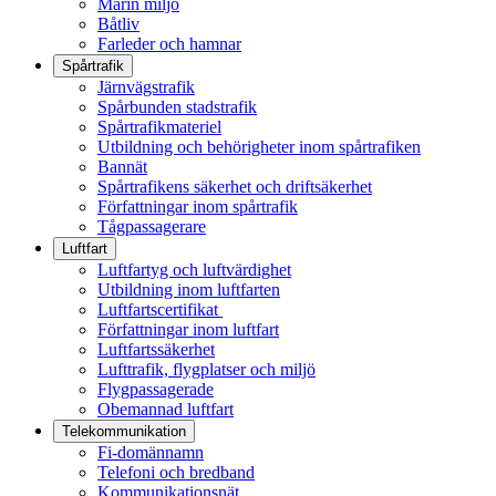
Marin miljö
Båtliv
Farleder och hamnar
Spårtrafik
Järnvägstrafik
Spårbunden stadstrafik
Spårtrafikmateriel
Utbildning och behörigheter inom spårtrafiken
Bannät
Spårtrafikens säkerhet och driftsäkerhet
Författningar inom spårtrafik
Tågpassagerare
Luftfart
Luftfartyg och luftvärdighet
Utbildning inom luftfarten
Luftfartscertifikat
Författningar inom luftfart
Luftfartssäkerhet
Lufttrafik, flygplatser och miljö
Flygpassagerade
Obemannad luftfart
Telekommunikation
Fi-domännamn
Telefoni och bredband
Kommunikationsnät