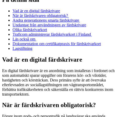
Vad är en digital färdskrivare
När är färdskrivaren obligatorisk?
Andra generationens smarta färdskrivare
Undantag från användningen av färdskrivare
Olika färdskrivarkort
Traficom administrerar färdskrivarkort i Finland
Läs också om
Dokumentation om certifikatpraxis för färdskrivarkort
Lagstiftning
Vad är en digital färdskrivare
En digital färdskrivare är en anordning som installeras i fordonet och
som automatiskt sparar uppgifter om förarens kör- och vilotider,
hastigheten och körsträckan. Dess primära syfte är att övervaka
efterlevnaden av sociallagstiftningen om vägtransportområdet,
förbättra trafiksäkerheten och säkerställa en rättvis konkurrens inom
transportsektorn.
När är färdskrivaren obligatorisk?
Förare inom gods- och persontrafik på landsvägar ska använda