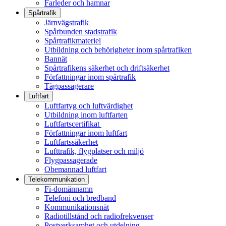
Farleder och hamnar
Spårtrafik
Järnvägstrafik
Spårbunden stadstrafik
Spårtrafikmateriel
Utbildning och behörigheter inom spårtrafiken
Bannät
Spårtrafikens säkerhet och driftsäkerhet
Författningar inom spårtrafik
Tågpassagerare
Luftfart
Luftfartyg och luftvärdighet
Utbildning inom luftfarten
Luftfartscertifikat
Författningar inom luftfart
Luftfartssäkerhet
Lufttrafik, flygplatser och miljö
Flygpassagerade
Obemannad luftfart
Telekommunikation
Fi-domännamn
Telefoni och bredband
Kommunikationsnät
Radiotillstånd och radiofrekvenser
Postverksamhet och utdelning