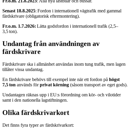
Fr.o.m. 21.8.2023
: Alla nya lastbilar och bussar.
Senast 18.8.2025
: Fordon i internationell vägtrafik med gammal
färdskrivare (obligatorisk eftermontering).
Fr.o.m. 1.7.2026:
Lätta godsfordon i internationell trafik (2,5–
3,5 ton).
Undantag från användningen av
färdskrivare
Färdskrivare ska i allmänhet användas inom tung trafik, men lagen
tillåter vissa undantag.
En färdskrivare behövs till exempel inte när ett fordon på
högst
7,5 ton
används för
privat körning
(såsom transport av eget gods).
Undantagen räknas upp i EU:s förordning om kör- och vilotider
samt i den nationella lagstiftningen.
Olika färdskrivarkort
Det finns fyra typer av färdskrivarkort: