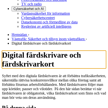
TV och radio
Cybersäkerhet och AI
Vardagssäkerhet för information
Cybersäkerhetscentret
Dataekonomi och förmedling av data
Reglering av artificiell intelligens
Hemsidan
›
Vägtrafik: Säkerhet och tillsyn inom vägtrafiken
›
Digital färdskrivare och färdskrivarkort
Digital färdskrivare och
färdskrivarkort
Syftet med den digitala färdskrivaren är att förbättra trafiksäkerheten,
säkerställa rättvisa konkurrensvillkor mellan olika företag samt att
förbättra förarnas arbetsförhållanden. Med färdskrivaren följer man
upp körtider, pauser och vilotider. På den här sidan berättar vi när
färdskrivaren är obligatorisk, vilka färdskrivarkort som finns och vad
man bör veta om deras användning.
På denna sida