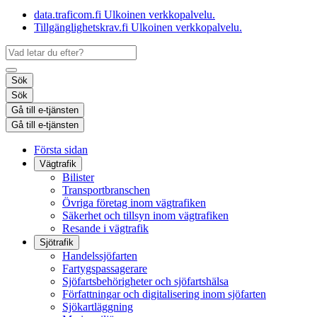
data.traficom.fi
Ulkoinen verkkopalvelu.
Tillgänglighetskrav.fi
Ulkoinen verkkopalvelu.
Sök
Sök
Gå till e-tjänsten
Gå till e-tjänsten
Första sidan
Vägtrafik
Bilister
Transportbranschen
Övriga företag inom vägtrafiken
Säkerhet och tillsyn inom vägtrafiken
Resande i vägtrafik
Sjötrafik
Handelssjöfarten
Fartygspassagerare
Sjöfartsbehörigheter och sjöfartshälsa
Författningar och digitalisering inom sjöfarten
Sjökartläggning