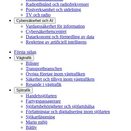
Radiotillstånd och radiofrekvenser
Postverksamhet och utdelning
TV och radio
Cybersäkerhet och AI
Vardagssäkerhet för information
Cybersäkerhetscentret
Dataekonomi och förmedling av data
Reglering av artificiell intelligens
Första sidan
Vägtrafik
Bilister
Transportbranschen
Övriga företag inom vägtrafiken
Säkerhet och tillsyn inom vägtrafiken
Resande i vägtrafik
Sjötrafik
Handelssjöfarten
Fartygspassagerare
Sjöfartsbehörigheter och sjöfartshälsa
Författningar och digitalisering inom sjöfarten
Sjökartläggning
Marin miljö
Båtliv