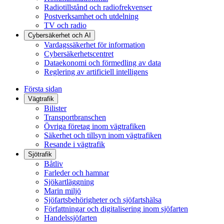
Radiotillstånd och radiofrekvenser
Postverksamhet och utdelning
TV och radio
Cybersäkerhet och AI
Vardagssäkerhet för information
Cybersäkerhetscentret
Dataekonomi och förmedling av data
Reglering av artificiell intelligens
Första sidan
Vägtrafik
Bilister
Transportbranschen
Övriga företag inom vägtrafiken
Säkerhet och tillsyn inom vägtrafiken
Resande i vägtrafik
Sjötrafik
Båtliv
Farleder och hamnar
Sjökartläggning
Marin miljö
Sjöfartsbehörigheter och sjöfartshälsa
Författningar och digitalisering inom sjöfarten
Handelssjöfarten