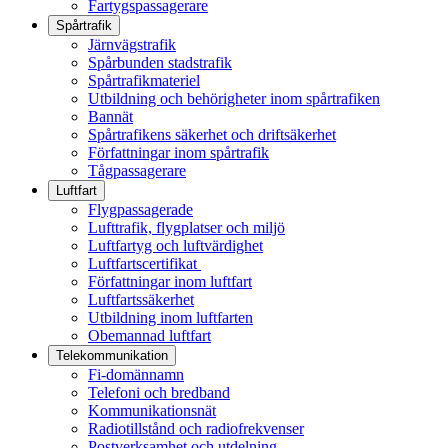
Fartygspassagerare
Spårtrafik
Järnvägstrafik
Spårbunden stadstrafik
Spårtrafikmateriel
Utbildning och behörigheter inom spårtrafiken
Bannät
Spårtrafikens säkerhet och driftsäkerhet
Författningar inom spårtrafik
Tågpassagerare
Luftfart
Flygpassagerade
Lufttrafik, flygplatser och miljö
Luftfartyg och luftvärdighet
Luftfartscertifikat
Författningar inom luftfart
Luftfartssäkerhet
Utbildning inom luftfarten
Obemannad luftfart
Telekommunikation
Fi-domännamn
Telefoni och bredband
Kommunikationsnät
Radiotillstånd och radiofrekvenser
Postverksamhet och utdelning