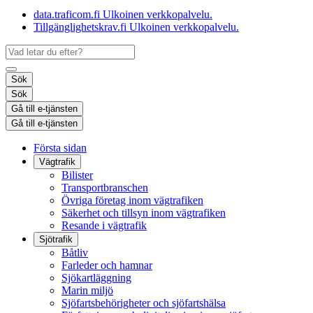
data.traficom.fi
Ulkoinen verkkopalvelu.
Tillgänglighetskrav.fi
Ulkoinen verkkopalvelu.
Sök
Sök
Gå till e-tjänsten
Gå till e-tjänsten
Första sidan
Vägtrafik
Bilister
Transportbranschen
Övriga företag inom vägtrafiken
Säkerhet och tillsyn inom vägtrafiken
Resande i vägtrafik
Sjötrafik
Båtliv
Farleder och hamnar
Sjökartläggning
Marin miljö
Sjöfartsbehörigheter och sjöfartshälsa