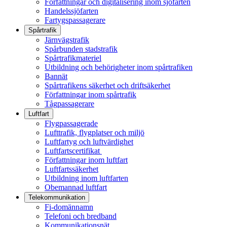
Författningar och digitalisering inom sjöfarten
Handelssjöfarten
Fartygspassagerare
Spårtrafik
Järnvägstrafik
Spårbunden stadstrafik
Spårtrafikmateriel
Utbildning och behörigheter inom spårtrafiken
Bannät
Spårtrafikens säkerhet och driftsäkerhet
Författningar inom spårtrafik
Tågpassagerare
Luftfart
Flygpassagerade
Lufttrafik, flygplatser och miljö
Luftfartyg och luftvärdighet
Luftfartscertifikat
Författningar inom luftfart
Luftfartssäkerhet
Utbildning inom luftfarten
Obemannad luftfart
Telekommunikation
Fi-domännamn
Telefoni och bredband
Kommunikationsnät