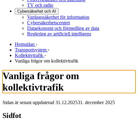
TV och radio
Cybersäkerhet och AI
Vardagssäkerhet för information
Cybersäkerhetscentret
Dataekonomi och förmedling av data
Reglering av artificiell intelligens
Hemsidan
›
Transportsystem
›
Kollektivtrafik
›
Vanliga frågor om kollektivtrafik
Vanliga frågor om
kollektivtrafik
Sidan är senast uppdaterad
31.12.2025
31. december 2025
Sidfot