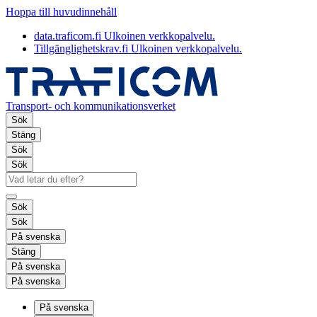
Hoppa till huvudinnehåll
data.traficom.fi
Ulkoinen verkkopalvelu.
Tillgänglighetskrav.fi
Ulkoinen verkkopalvelu.
Transport- och kommunikationsverket
Sök
Stäng
Sök
Sök
Sök
Sök
På svenska
Stäng
På svenska
På svenska
På svenska