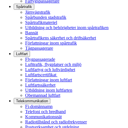
Fartygspassagerare
Spårtrafik
Järnvägstrafik
Spårbunden stadstrafik
Spårtrafikmateriel
Utbildning och behörigheter inom spårtrafiken
Bannät
Spårtrafikens säkerhet och driftsäkerhet
Författningar inom spårtrafik
Tågpassagerare
Luftfart
Flygpassagerade
Lufttrafik, flygplatser och miljö
Luftfartyg och luftvärdighet
Luftfartscertifikat
Författningar inom luftfart
Luftfartssäkerhet
Utbildning inom luftfarten
Obemannad luftfart
Telekommunikation
Fi-domännamn
Telefoni och bredband
Kommunikationsnät
Radiotillstånd och radiofrekvenser
Postverksamhet och utdelning