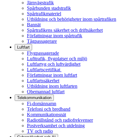
Järnvägstrafik
Spårbunden stadstrafik
Spårtrafikmateriel
Utbildning och behörigheter inom spårtrafiken
Bannät
Spårtrafikens säkerhet och driftsäkerhet
Författningar inom spårtrafik
Tågpassagerare
Luftfart
Flygpassagerade
Lufttrafik, flygplatser och miljö
Luftfartyg och luftvärdighet
Luftfartscertifikat
Författningar inom luftfart
Luftfartssäkerhet
Utbildning inom luftfarten
Obemannad luftfart
Telekommunikation
Fi-domännamn
Telefoni och bredband
Kommunikationsnät
Radiotillstånd och radiofrekvenser
Postverksamhet och utdelning
TV och radio