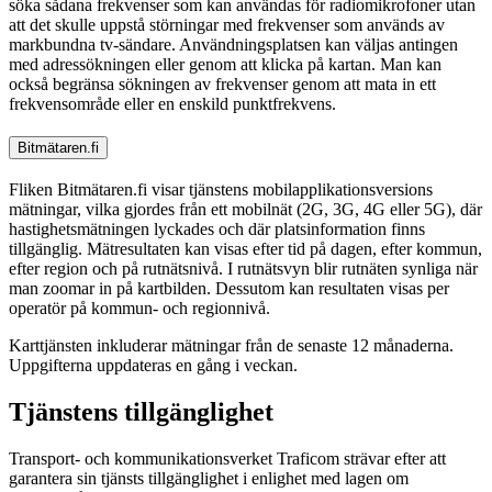
söka sådana frekvenser som kan användas för radiomikrofoner utan
att det skulle uppstå störningar med frekvenser som används av
markbundna tv-sändare. Användningsplatsen kan väljas antingen
med adressökningen eller genom att klicka på kartan. Man kan
också begränsa sökningen av frekvenser genom att mata in ett
frekvensområde eller en enskild punktfrekvens.
Bitmätaren.fi
Fliken Bitmätaren.fi visar tjänstens mobilapplikationsversions
mätningar, vilka gjordes från ett mobilnät (2G, 3G, 4G eller 5G), där
hastighetsmätningen lyckades och där platsinformation finns
tillgänglig. Mätresultaten kan visas efter tid på dagen, efter kommun,
efter region och på rutnätsnivå. I rutnätsvyn blir rutnäten synliga när
man zoomar in på kartbilden. Dessutom kan resultaten visas per
operatör på kommun- och regionnivå.
Karttjänsten inkluderar mätningar från de senaste 12 månaderna.
Uppgifterna uppdateras en gång i veckan.
Tjänstens tillgänglighet
Transport- och kommunikationsverket Traficom strävar efter att
garantera sin tjänsts tillgänglighet i enlighet med lagen om