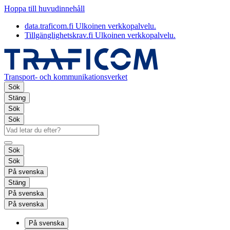
Hoppa till huvudinnehåll
data.traficom.fi
Ulkoinen verkkopalvelu.
Tillgänglighetskrav.fi
Ulkoinen verkkopalvelu.
Transport- och kommunikationsverket
Sök
Stäng
Sök
Sök
Sök
Sök
På svenska
Stäng
På svenska
På svenska
På svenska