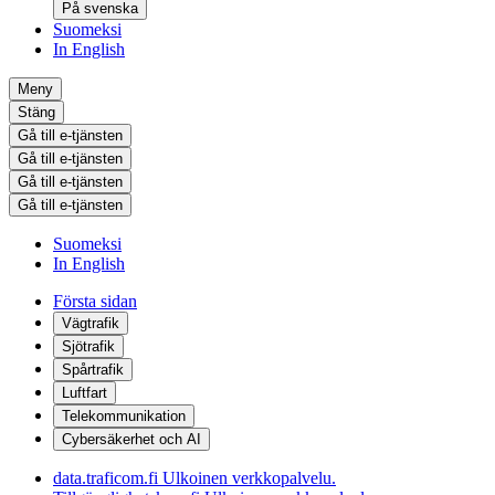
På svenska
Suomeksi
In English
Meny
Stäng
Gå till e-tjänsten
Gå till e-tjänsten
Gå till e-tjänsten
Gå till e-tjänsten
Suomeksi
In English
Första sidan
Vägtrafik
Sjötrafik
Spårtrafik
Luftfart
Telekommunikation
Cybersäkerhet och AI
data.traficom.fi
Ulkoinen verkkopalvelu.