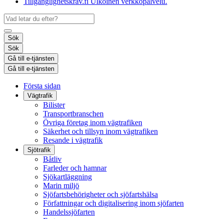
Tillgänglighetskrav.fi
Ulkoinen verkkopalvelu.
Sök
Sök
Gå till e-tjänsten
Gå till e-tjänsten
Första sidan
Vägtrafik
Bilister
Transportbranschen
Övriga företag inom vägtrafiken
Säkerhet och tillsyn inom vägtrafiken
Resande i vägtrafik
Sjötrafik
Båtliv
Farleder och hamnar
Sjökartläggning
Marin miljö
Sjöfartsbehörigheter och sjöfartshälsa
Författningar och digitalisering inom sjöfarten
Handelssjöfarten