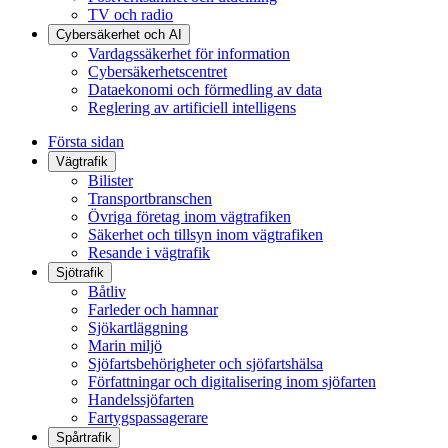
TV och radio
Cybersäkerhet och AI
Vardagssäkerhet för information
Cybersäkerhetscentret
Dataekonomi och förmedling av data
Reglering av artificiell intelligens
Första sidan
Vägtrafik
Bilister
Transportbranschen
Övriga företag inom vägtrafiken
Säkerhet och tillsyn inom vägtrafiken
Resande i vägtrafik
Sjötrafik
Båtliv
Farleder och hamnar
Sjökartläggning
Marin miljö
Sjöfartsbehörigheter och sjöfartshälsa
Författningar och digitalisering inom sjöfarten
Handelssjöfarten
Fartygspassagerare
Spårtrafik