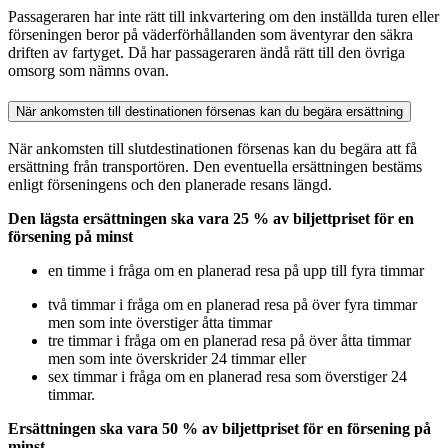
Passageraren har inte rätt till inkvartering om den inställda turen eller
förseningen beror på väderförhållanden som äventyrar den säkra
driften av fartyget. Då har passageraren ändå rätt till den övriga
omsorg som nämns ovan.
När ankomsten till destinationen försenas kan du begära ersättning
När ankomsten till slutdestinationen försenas kan du begära att få
ersättning från transportören. Den eventuella ersättningen bestäms
enligt förseningens och den planerade resans längd.
Den lägsta ersättningen ska vara 25 % av biljettpriset för en
försening på minst
en timme i fråga om en planerad resa på upp till fyra timmar
två timmar i fråga om en planerad resa på över fyra timmar
men som inte överstiger åtta timmar
tre timmar i fråga om en planerad resa på över åtta timmar
men som inte överskrider 24 timmar eller
sex timmar i fråga om en planerad resa som överstiger 24
timmar.
Ersättningen ska vara 50 % av biljettpriset för en försening på
minst