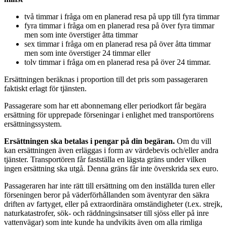
två timmar i fråga om en planerad resa på upp till fyra timmar
fyra timmar i fråga om en planerad resa på över fyra timmar
men som inte överstiger åtta timmar
sex timmar i fråga om en planerad resa på över åtta timmar
men som inte överstiger 24 timmar eller
tolv timmar i fråga om en planerad resa på över 24 timmar.
Ersättningen beräknas i proportion till det pris som passageraren
faktiskt erlagt för tjänsten.
Passagerare som har ett abonnemang eller periodkort får begära
ersättning för upprepade förseningar i enlighet med transportörens
ersättningssystem.
Ersättningen ska betalas i pengar på din begäran.
Om du vill
kan ersättningen även erläggas i form av värdebevis och/eller andra
tjänster. Transportören får fastställa en lägsta gräns under vilken
ingen ersättning ska utgå. Denna gräns får inte överskrida sex euro.
Passageraren har inte rätt till ersättning om den inställda turen eller
förseningen beror på väderförhållanden som äventyrar den säkra
driften av fartyget, eller på extraordinära omständigheter (t.ex. strejk,
naturkatastrofer, sök- och räddningsinsatser till sjöss eller på inre
vattenvägar) som inte kunde ha undvikits även om alla rimliga