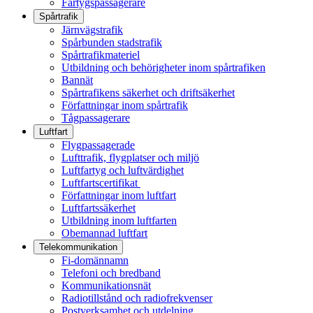
Fartygspassagerare
Spårtrafik
Järnvägstrafik
Spårbunden stadstrafik
Spårtrafikmateriel
Utbildning och behörigheter inom spårtrafiken
Bannät
Spårtrafikens säkerhet och driftsäkerhet
Författningar inom spårtrafik
Tågpassagerare
Luftfart
Flygpassagerade
Lufttrafik, flygplatser och miljö
Luftfartyg och luftvärdighet
Luftfartscertifikat
Författningar inom luftfart
Luftfartssäkerhet
Utbildning inom luftfarten
Obemannad luftfart
Telekommunikation
Fi-domännamn
Telefoni och bredband
Kommunikationsnät
Radiotillstånd och radiofrekvenser
Postverksamhet och utdelning