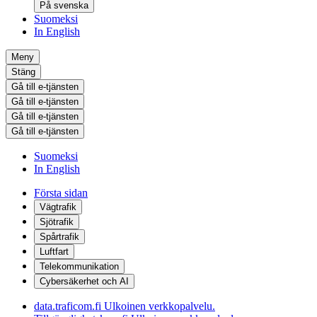
På svenska
Suomeksi
In English
Meny
Stäng
Gå till e-tjänsten
Gå till e-tjänsten
Gå till e-tjänsten
Gå till e-tjänsten
Suomeksi
In English
Första sidan
Vägtrafik
Sjötrafik
Spårtrafik
Luftfart
Telekommunikation
Cybersäkerhet och AI
data.traficom.fi
Ulkoinen verkkopalvelu.