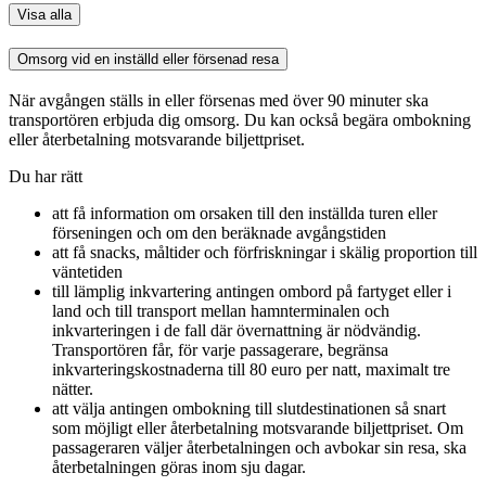
Visa alla
Omsorg vid en inställd eller försenad resa
När avgången ställs in eller försenas med över 90 minuter ska
transportören erbjuda dig omsorg. Du kan också begära ombokning
eller återbetalning motsvarande biljettpriset.
Du har rätt
att få information om orsaken till den inställda turen eller
förseningen och om den beräknade avgångstiden
att få snacks, måltider och förfriskningar i skälig proportion till
väntetiden
till lämplig inkvartering antingen ombord på fartyget eller i
land och till transport mellan hamnterminalen och
inkvarteringen i de fall där övernattning är nödvändig.
Transportören får, för varje passagerare, begränsa
inkvarteringskostnaderna till 80 euro per natt, maximalt tre
nätter.
att välja antingen ombokning till slutdestinationen så snart
som möjligt eller återbetalning motsvarande biljettpriset. Om
passageraren väljer återbetalningen och avbokar sin resa, ska
återbetalningen göras inom sju dagar.