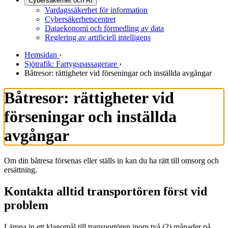
Cybersäkerhet och AI
Vardagssäkerhet för information
Cybersäkerhetscentret
Dataekonomi och förmedling av data
Reglering av artificiell intelligens
Hemsidan
›
Sjötrafik: Fartygspassagerare
›
Båtresor: rättigheter vid förseningar och inställda avgångar
Båtresor: rättigheter vid
förseningar och inställda
avgångar
Om din båtresa försenas eller ställs in kan du ha rätt till omsorg och
ersättning.
Kontakta alltid transportören först vid
problem
Lämna in ett klagomål till transportören inom två (2) månader på