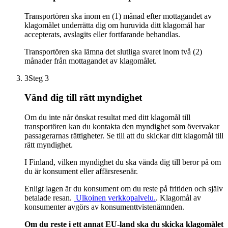
Transportören ska inom en (1) månad efter mottagandet av
klagomålet underrätta dig om huruvida ditt klagomål har
accepterats, avslagits eller fortfarande behandlas.
Transportören ska lämna det slutliga svaret inom två (2)
månader från mottagandet av klagomålet.
3
Steg 3
Vänd dig till rätt myndighet
Om du inte når önskat resultat med ditt klagomål till
transportören kan du kontakta den myndighet som övervakar
passagerarnas rättigheter. Se till att du skickar ditt klagomål till
rätt myndighet.
I Finland, vilken myndighet du ska vända dig till beror på om
du är konsument eller affärsresenär.
Enligt lagen är du konsument om du reste på fritiden och själv
betalade resan.
Ulkoinen verkkopalvelu.
. Klagomål av
konsumenter avgörs av konsumenttvistenämnden.
Om du reste i ett annat EU-land ska du skicka klagomålet