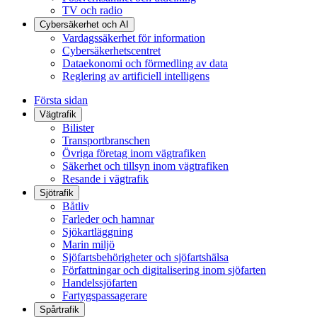
TV och radio
Cybersäkerhet och AI
Vardagssäkerhet för information
Cybersäkerhetscentret
Dataekonomi och förmedling av data
Reglering av artificiell intelligens
Första sidan
Vägtrafik
Bilister
Transportbranschen
Övriga företag inom vägtrafiken
Säkerhet och tillsyn inom vägtrafiken
Resande i vägtrafik
Sjötrafik
Båtliv
Farleder och hamnar
Sjökartläggning
Marin miljö
Sjöfartsbehörigheter och sjöfartshälsa
Författningar och digitalisering inom sjöfarten
Handelssjöfarten
Fartygspassagerare
Spårtrafik