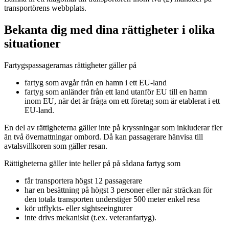
transportörens webbplats.
Bekanta dig med dina rättigheter i olika
situationer
Fartygspassagerarnas rättigheter gäller på
fartyg som avgår från en hamn i ett EU-land
fartyg som anländer från ett land utanför EU till en hamn
inom EU, när det är fråga om ett företag som är etablerat i ett
EU-land.
En del av rättigheterna gäller inte på kryssningar som inkluderar fler
än två övernattningar ombord. Då kan passagerare hänvisa till
avtalsvillkoren som gäller resan.
Rättigheterna gäller inte heller på på sådana fartyg som
får transportera högst 12 passagerare
har en besättning på högst 3 personer eller när sträckan för
den totala transporten understiger 500 meter enkel resa
kör utflykts- eller sightseeingturer
inte drivs mekaniskt (t.ex. veteranfartyg).