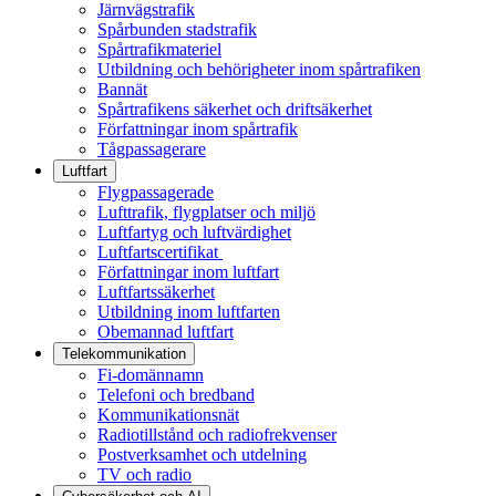
Järnvägstrafik
Spårbunden stadstrafik
Spårtrafikmateriel
Utbildning och behörigheter inom spårtrafiken
Bannät
Spårtrafikens säkerhet och driftsäkerhet
Författningar inom spårtrafik
Tågpassagerare
Luftfart
Flygpassagerade
Lufttrafik, flygplatser och miljö
Luftfartyg och luftvärdighet
Luftfartscertifikat
Författningar inom luftfart
Luftfartssäkerhet
Utbildning inom luftfarten
Obemannad luftfart
Telekommunikation
Fi-domännamn
Telefoni och bredband
Kommunikationsnät
Radiotillstånd och radiofrekvenser
Postverksamhet och utdelning
TV och radio