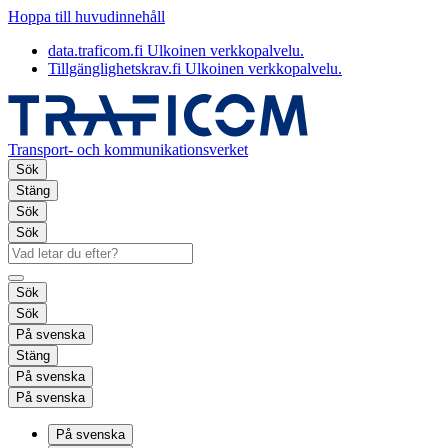
Hoppa till huvudinnehåll
data.traficom.fi
Ulkoinen verkkopalvelu.
Tillgänglighetskrav.fi
Ulkoinen verkkopalvelu.
Transport- och kommunikationsverket
Sök
Stäng
Sök
Sök
Sök
Sök
På svenska
Stäng
På svenska
På svenska
På svenska