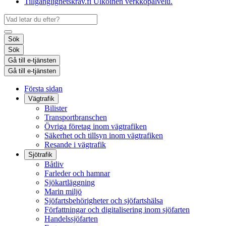
Tillgänglighetskrav.fi
Ulkoinen verkkopalvelu.
Sök
Sök
Gå till e-tjänsten
Gå till e-tjänsten
Första sidan
Vägtrafik
Bilister
Transportbranschen
Övriga företag inom vägtrafiken
Säkerhet och tillsyn inom vägtrafiken
Resande i vägtrafik
Sjötrafik
Båtliv
Farleder och hamnar
Sjökartläggning
Marin miljö
Sjöfartsbehörigheter och sjöfartshälsa
Författningar och digitalisering inom sjöfarten
Handelssjöfarten