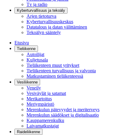
Tv ja radio
Kyberturvallisuus ja tekoäly
Arjen tietoturva
Kyberturvallisuuskeskus
Datatalous ja datan välittäminen
Tekoälyn sääntely
Etusivu
Tieliikenne
Autoilijat
Kuljetusala
Tieliikenteen muut yritykset
Tieliikenteen turvallisuus ja valvonta
Matkustaminen tieliikenteessä
Vesiliikenne
Veneily
Vesiväylät ja satamat
Merikartoitus
Meriympäristö
Merenkulun pätevyydet ja meriterveys
Merenkulun säädökset ja digitalisaatio
Kauppamerenkulku
Laivamatkustajat
Raideliikenne