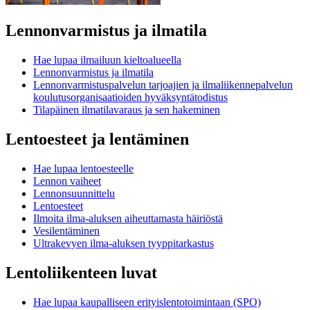
Lennonvarmistus ja ilmatila
Hae lupaa ilmailuun kieltoalueella
Lennonvarmistus ja ilmatila
Lennonvarmistuspalvelun tarjoajien ja ilmaliikennepalvelun
koulutusorganisaatioiden hyväksyntätodistus
Tilapäinen ilmatilavaraus ja sen hakeminen
Lentoesteet ja lentäminen
Hae lupaa lentoesteelle
Lennon vaiheet
Lennonsuunnittelu
Lentoesteet
Ilmoita ilma-aluksen aiheuttamasta häiriöstä
Vesilentäminen
Ultrakevyen ilma-aluksen tyyppitarkastus
Lentoliikenteen luvat
Hae lupaa kaupalliseen erityislentotoimintaan (SPO)