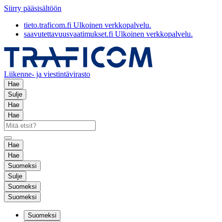
Siirry pääsisältöön
tieto.traficom.fi
Ulkoinen verkkopalvelu.
saavutettavuusvaatimukset.fi
Ulkoinen verkkopalvelu.
Liikenne- ja viestintävirasto
Hae
Sulje
Hae
Hae
Hae
Hae
Suomeksi
Sulje
Suomeksi
Suomeksi
Suomeksi