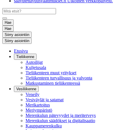
saavutettavuusvaatimukset.fi
Ulkoinen verkkopalvelu.
Hae
Hae
Siirry asiointiin
Siirry asiointiin
Etusivu
Tieliikenne
Autoilijat
Kuljetusala
Tieliikenteen muut yritykset
Tieliikenteen turvallisuus ja valvonta
Matkustaminen tieliikenteessä
Vesiliikenne
Veneily
Vesiväylät ja satamat
Merikartoitus
Meriympäristö
Merenkulun pätevyydet ja meriterveys
Merenkulun säädökset ja digitalisaatio
Kauppamerenkulku