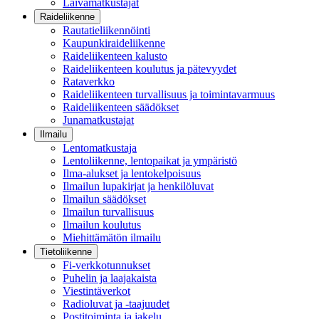
Laivamatkustajat
Raideliikenne
Rautatieliikennöinti
Kaupunkiraideliikenne
Raideliikenteen kalusto
Raideliikenteen koulutus ja pätevyydet
Rataverkko
Raideliikenteen turvallisuus ja toimintavarmuus
Raideliikenteen säädökset
Junamatkustajat
Ilmailu
Lentomatkustaja
Lentoliikenne, lentopaikat ja ympäristö
Ilma-alukset ja lentokelpoisuus
Ilmailun lupakirjat ja henkilöluvat
Ilmailun säädökset
Ilmailun turvallisuus
Ilmailun koulutus
Miehittämätön ilmailu
Tietoliikenne
Fi-verkkotunnukset
Puhelin ja laajakaista
Viestintäverkot
Radioluvat ja -taajuudet
Postitoiminta ja jakelu