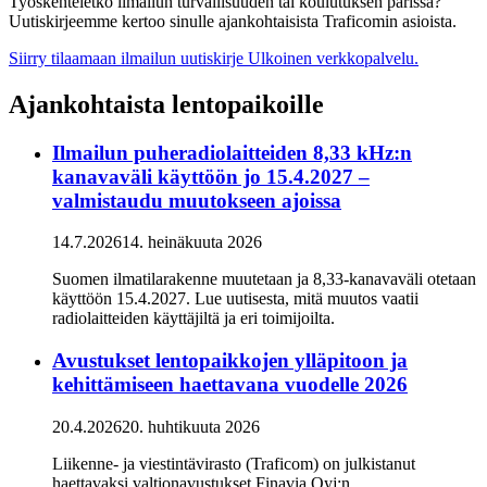
Työskenteletkö ilmailun turvallisuuden tai koulutuksen parissa?
Uutiskirjeemme kertoo sinulle ajankohtaisista Traficomin asioista.
Siirry tilaamaan ilmailun uutiskirje
Ulkoinen verkkopalvelu.
Ajankohtaista lentopaikoille
Ilmailun puheradiolaitteiden 8,33 kHz:n
kanavaväli käyttöön jo 15.4.2027 –
valmistaudu muutokseen ajoissa
14.7.2026
14. heinäkuuta 2026
Suomen ilmatilarakenne muutetaan ja 8,33-kanavaväli otetaan
käyttöön 15.4.2027. Lue uutisesta, mitä muutos vaatii
radiolaitteiden käyttäjiltä ja eri toimijoilta.
Avustukset lentopaikkojen ylläpitoon ja
kehittämiseen haettavana vuodelle 2026
20.4.2026
20. huhtikuuta 2026
Liikenne- ja viestintävirasto (Traficom) on julkistanut
haettavaksi valtionavustukset Finavia Oyj:n