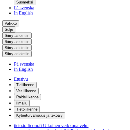
Suomeksi
På svenska
In English
Valikko
Sulje
Siirry asiointiin
Siirry asiointiin
Siirry asiointiin
Siirry asiointiin
På svenska
In English
Etusivu
Tieliikenne
Vesiliikenne
Raideliikenne
Ilmailu
Tietoliikenne
Kyberturvallisuus ja tekoäly
tieto.traficom.fi
Ulkoinen verkkopalvelu.