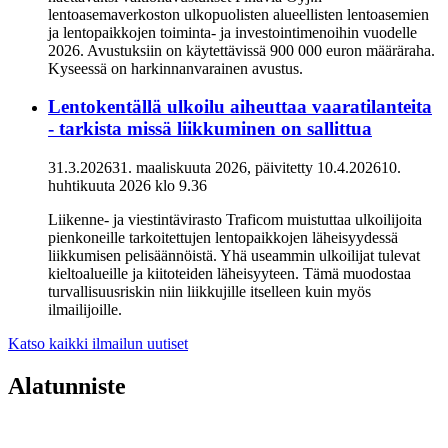
lentoasemaverkoston ulkopuolisten alueellisten lentoasemien
ja lentopaikkojen toiminta- ja investointimenoihin vuodelle
2026. Avustuksiin on käytettävissä 900 000 euron määräraha.
Kyseessä on harkinnanvarainen avustus.
Lentokentällä ulkoilu aiheuttaa vaaratilanteita
- tarkista missä liikkuminen on sallittua
31.3.2026
31. maaliskuuta 2026
, päivitetty
10.4.2026
10.
huhtikuuta 2026
klo
9.36
Liikenne- ja viestintävirasto Traficom muistuttaa ulkoilijoita
pienkoneille tarkoitettujen lentopaikkojen läheisyydessä
liikkumisen pelisäännöistä. Yhä useammin ulkoilijat tulevat
kieltoalueille ja kiitoteiden läheisyyteen. Tämä muodostaa
turvallisuusriskin niin liikkujille itselleen kuin myös
ilmailijoille.
Katso kaikki ilmailun uutiset
Alatunniste