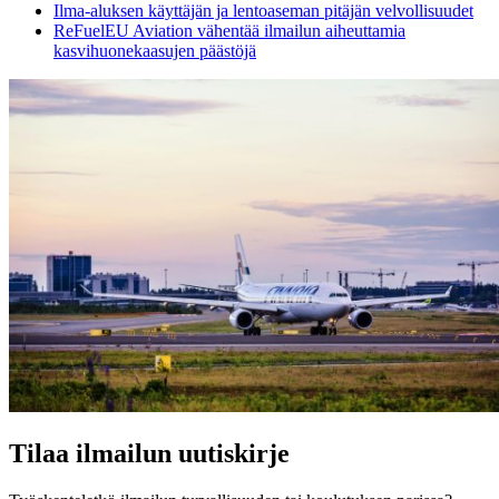
Ilma-aluksen käyttäjän ja lentoaseman pitäjän velvollisuudet
ReFuelEU Aviation vähentää ilmailun aiheuttamia
kasvihuonekaasujen päästöjä
Tilaa ilmailun uutiskirje