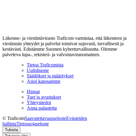
Liikenne- ja viestintävirasto Traficom varmistaa, että liikenteen ja
viestinnän yhteydet ja palvelut toimivat sujuvasti, turvallisesti ja
kestävästi. Edistämme Suomen kyberturvallisuutta. Olemme
palveleva lupa-, rekisteri- ja valvontaviranomainen.
Tietoa Traficomista
Uutishuone
Säädökset ja määräykset
Asioi kanssamme
Hinnat
Tuet ja avustukset
Yhteystiedot
Anna palautetta
© Traficom
Saavutettavuusseloste
Evästeiden
hallinta
Tietosuojaseloste
Tulosta