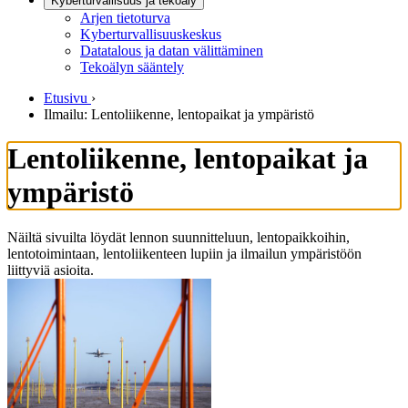
Kyberturvallisuus ja tekoäly
Arjen tietoturva
Kyberturvallisuuskeskus
Datatalous ja datan välittäminen
Tekoälyn sääntely
Etusivu
›
Ilmailu: Lentoliikenne, lentopaikat ja ympäristö
Lentoliikenne, lentopaikat ja
ympäristö
Näiltä sivuilta löydät lennon suunnitteluun, lentopaikkoihin,
lentotoimintaan, lentoliikenteen lupiin ja ilmailun ympäristöön
liittyviä asioita.