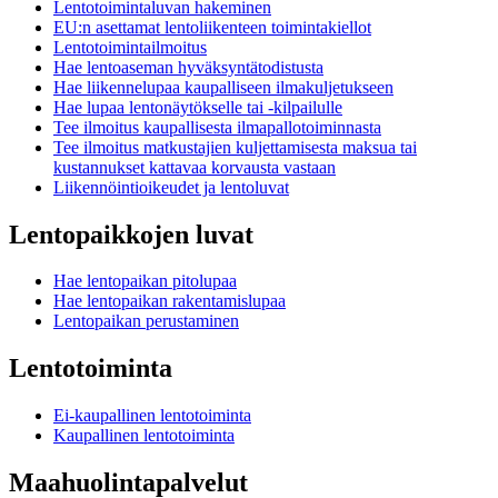
Lentotoimintaluvan hakeminen
EU:n asettamat lentoliikenteen toimintakiellot
Lentotoimintailmoitus
Hae lentoaseman hyväksyntätodistusta
Hae liikennelupaa kaupalliseen ilmakuljetukseen
Hae lupaa lentonäytökselle tai -kilpailulle
Tee ilmoitus kaupallisesta ilmapallotoiminnasta
Tee ilmoitus matkustajien kuljettamisesta maksua tai
kustannukset kattavaa korvausta vastaan
Liikennöintioikeudet ja lentoluvat
Lentopaikkojen luvat
Hae lentopaikan pitolupaa
Hae lentopaikan rakentamislupaa
Lentopaikan perustaminen
Lentotoiminta
Ei-kaupallinen lentotoiminta
Kaupallinen lentotoiminta
Maahuolintapalvelut