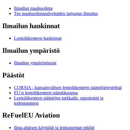
Ilmailun maahuolinta
Tee maahuolintapalveluiden tarjoajan ilmoitus
Ilmailun hankinnat
Lentoliikenteen hankinnat
Ilmailun ympäristö
Ilmailun ympäristöasiat
Päästöt
CORSIA - kansainvälisen lentoliikenteen päästöjärjestelmä
EU:n lentoliikenteen päästökauppa
Lentoliikenteen päästöjen tarkkailu, raportointi ja
todentaminen
ReFuelEU Aviation
Ilma-aluksen käyttäjät ja lentoaseman pitäjät