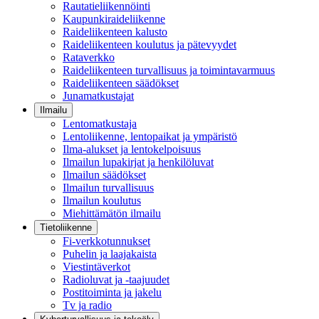
Rautatieliikennöinti
Kaupunkiraideliikenne
Raideliikenteen kalusto
Raideliikenteen koulutus ja pätevyydet
Rataverkko
Raideliikenteen turvallisuus ja toimintavarmuus
Raideliikenteen säädökset
Junamatkustajat
Ilmailu
Lentomatkustaja
Lentoliikenne, lentopaikat ja ympäristö
Ilma-alukset ja lentokelpoisuus
Ilmailun lupakirjat ja henkilöluvat
Ilmailun säädökset
Ilmailun turvallisuus
Ilmailun koulutus
Miehittämätön ilmailu
Tietoliikenne
Fi-verkkotunnukset
Puhelin ja laajakaista
Viestintäverkot
Radioluvat ja -taajuudet
Postitoiminta ja jakelu
Tv ja radio