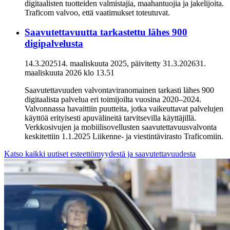
digitaalisten tuotteiden valmistajia, maahantuojia ja jakelijoita.
Traficom valvoo, että vaatimukset toteutuvat.
Saavutettavuutta tarkastettu lähes 900
digipalvelusta
14.3.2025
14. maaliskuuta 2025
, päivitetty
31.3.2026
31.
maaliskuuta 2026
klo
13.51
Saavutettavuuden valvontaviranomainen tarkasti lähes 900
digitaalista palvelua eri toimijoilta vuosina 2020–2024.
Valvonnassa havaittiin puutteita, jotka vaikeuttavat palvelujen
käyttöä erityisesti apuvälineitä tarvitsevilla käyttäjillä.
Verkkosivujen ja mobiilisovellusten saavutettavuusvalvonta
keskitettiin 1.1.2025 Liikenne- ja viestintävirasto Traficomiin.
Katso kaikki uutiset esteettömyydestä ja saavutettavuudesta