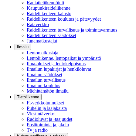
Rautatieliikennöinti
Kaupunkiraideliikenne
Raideliikenteen kalusto
Raideliikenteen koulutus ja pätevyydet
Rataverkko
Raideliikenteen turvallisuus ja toimintavarmuus
Raideliikenteen säädökset
Junamatkustajat
Ilmailu
Lentomatkustaja
Lentoliikenne, lentopaikat ja ympäristö
Ilma-alukset ja lentokelpoisuus
Ilmailun lupakirjat ja henkilöluvat
Ilmailun säädökset
Ilmailun turvallisuus
Ilmailun koulutus
Miehittämätön ilmailu
Tietoliikenne
Fi-verkkotunnukset
Puhelin ja laajakaista
Viestintäverkot
Radioluvat ja -taajuudet
Postitoiminta ja jakelu
Tv ja radio