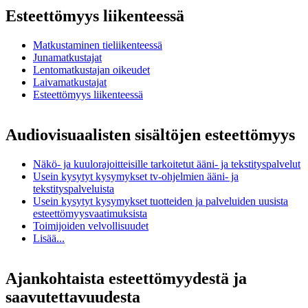
Esteettömyys liikenteessä
Matkustaminen tieliikenteessä
Junamatkustajat
Lentomatkustajan oikeudet
Laivamatkustajat
Esteettömyys liikenteessä
Audiovisuaalisten sisältöjen esteettömyys
Näkö- ja kuulorajoitteisille tarkoitetut ääni- ja tekstityspalvelut
Usein kysytyt kysymykset tv-ohjelmien ääni- ja
tekstityspalveluista
Usein kysytyt kysymykset tuotteiden ja palveluiden uusista
esteettömyysvaatimuksista
Toimijoiden velvollisuudet
Lisää...
Ajankohtaista esteettömyydestä ja
saavutettavuudesta