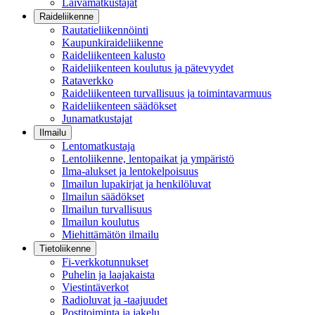
Laivamatkustajat
Raideliikenne
Rautatieliikennöinti
Kaupunkiraideliikenne
Raideliikenteen kalusto
Raideliikenteen koulutus ja pätevyydet
Rataverkko
Raideliikenteen turvallisuus ja toimintavarmuus
Raideliikenteen säädökset
Junamatkustajat
Ilmailu
Lentomatkustaja
Lentoliikenne, lentopaikat ja ympäristö
Ilma-alukset ja lentokelpoisuus
Ilmailun lupakirjat ja henkilöluvat
Ilmailun säädökset
Ilmailun turvallisuus
Ilmailun koulutus
Miehittämätön ilmailu
Tietoliikenne
Fi-verkkotunnukset
Puhelin ja laajakaista
Viestintäverkot
Radioluvat ja -taajuudet
Postitoiminta ja jakelu