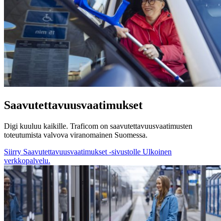
Saavutettavuusvaatimukset
Digi kuuluu kaikille. Traficom on saavutettavuusvaatimusten
toteutumista valvova viranomainen Suomessa.
Siirry Saavutettavuusvaatimukset -sivustolle
Ulkoinen
verkkopalvelu.