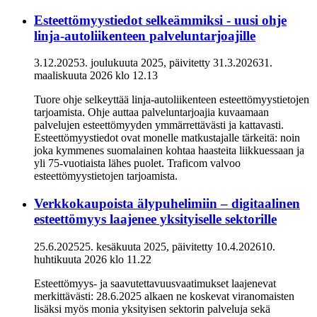
Esteettömyystiedot selkeämmiksi - uusi ohje
linja-autoliikenteen palveluntarjoajille
3.12.2025
3. joulukuuta 2025
, päivitetty
31.3.2026
31.
maaliskuuta 2026
klo
12.13
Tuore ohje selkeyttää linja-autoliikenteen esteettömyystietojen
tarjoamista. Ohje auttaa palveluntarjoajia kuvaamaan
palvelujen esteettömyyden ymmärrettävästi ja kattavasti.
Esteettömyystiedot ovat monelle matkustajalle tärkeitä: noin
joka kymmenes suomalainen kohtaa haasteita liikkuessaan ja
yli 75-vuotiaista lähes puolet. Traficom valvoo
esteettömyystietojen tarjoamista.
Verkkokaupoista älypuhelimiin – digitaalinen
esteettömyys laajenee yksityiselle sektorille
25.6.2025
25. kesäkuuta 2025
, päivitetty
10.4.2026
10.
huhtikuuta 2026
klo
11.22
Esteettömyys- ja saavutettavuusvaatimukset laajenevat
merkittävästi: 28.6.2025 alkaen ne koskevat viranomaisten
lisäksi myös monia yksityisen sektorin palveluja sekä