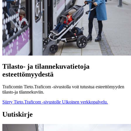
Tilasto- ja tilannekuvatietoja
esteettömyydestä
Traficomin Tieto.Traficom -sivustolla voit tutustua esteettömyyden
tilasto-ja tilannekuviin.
Siirry Tieto.Traficom -sivustolle
Ulkoinen verkkopalvelu.
Uutiskirje