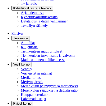
Tv ja radio
Kyberturvallisuus ja tekoäly
Arjen tietoturva
Kyberturvallisuuskeskus
Datatalous ja datan välittäminen
Tekoälyn sääntely
Etusivu
Tieliikenne
Autoilijat
Kuljetusala
Tieliikenteen muut yritykset
Tieliikenteen turvallisuus ja valvonta
Matkustaminen tieliikenteessä
Vesiliikenne
Veneily
Vesiväylät ja satamat
Merikartoitus
Meriympäristö
Merenkulun pätevyydet ja meriterveys
Merenkulun säädökset ja digitalisaatio
Kauppamerenkulku
Laivamatkustajat
Raideliikenne