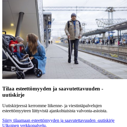
Tilaa esteettömyyden ja saavutettavuuden -
uutiskirje
Uutiskirjeessä kerromme liikenne- ja viestintäpalvelujen
esteettömyyteen liittyvistä ajankohtaisista valvonta-asioista.
Siirry tilaamaan esteettömyyden ja saavutettavuuden -uutiskirje
Ulkoinen verkkopalvelu.