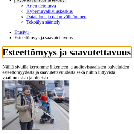
Kyberturvallisuus ja tekoäly
Arjen tietoturva
Kyberturvallisuuskeskus
Datatalous ja datan välittäminen
Tekoälyn sääntely
Etusivu
›
Esteettömyys ja saavutettavuus
Esteettömyys ja saavutettavuus
Näillä sivuilla kerromme liikenteen ja audiovisuaalisten palveluiden
esteettömyydestä ja saavutettavuudesta sekä niihin liittyvistä
vaatimuksista ja ohjeista.