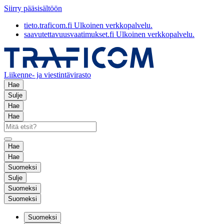
Siirry pääsisältöön
tieto.traficom.fi
Ulkoinen verkkopalvelu.
saavutettavuusvaatimukset.fi
Ulkoinen verkkopalvelu.
Liikenne- ja viestintävirasto
Hae
Sulje
Hae
Hae
Hae
Hae
Suomeksi
Sulje
Suomeksi
Suomeksi
Suomeksi