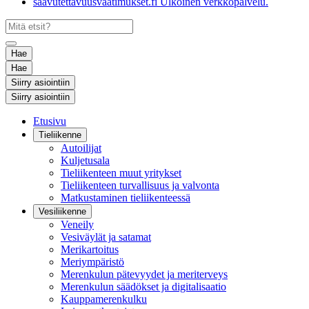
saavutettavuusvaatimukset.fi
Ulkoinen verkkopalvelu.
Hae
Hae
Siirry asiointiin
Siirry asiointiin
Etusivu
Tieliikenne
Autoilijat
Kuljetusala
Tieliikenteen muut yritykset
Tieliikenteen turvallisuus ja valvonta
Matkustaminen tieliikenteessä
Vesiliikenne
Veneily
Vesiväylät ja satamat
Merikartoitus
Meriympäristö
Merenkulun pätevyydet ja meriterveys
Merenkulun säädökset ja digitalisaatio
Kauppamerenkulku