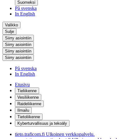
Suomeksi
På svenska
In English
Valikko
Sulje
Siirry asiointiin
Siirry asiointiin
Siirry asiointiin
Siirry asiointiin
På svenska
In English
Etusivu
Tieliikenne
Vesiliikenne
Raideliikenne
Ilmailu
Tietoliikenne
Kyberturvallisuus ja tekoäly
tieto.traficom.fi
Ulkoinen verkkopalvelu.