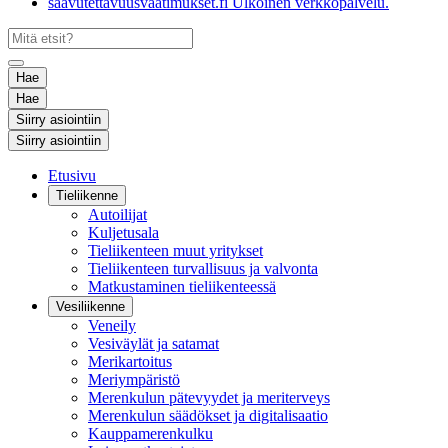
saavutettavuusvaatimukset.fi
Ulkoinen verkkopalvelu.
Hae
Hae
Siirry asiointiin
Siirry asiointiin
Etusivu
Tieliikenne
Autoilijat
Kuljetusala
Tieliikenteen muut yritykset
Tieliikenteen turvallisuus ja valvonta
Matkustaminen tieliikenteessä
Vesiliikenne
Veneily
Vesiväylät ja satamat
Merikartoitus
Meriympäristö
Merenkulun pätevyydet ja meriterveys
Merenkulun säädökset ja digitalisaatio
Kauppamerenkulku