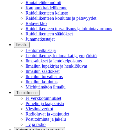
Rautatieliikennöinti
Kaupunkiraideliikenne
Raideliikenteen kalusto
Raideliikenteen koulutus ja pätevyydet
Rataverkko
Raideliikenteen turvallisuus ja toimintavarmuus
Raideliikenteen säädökset
Junamatkustajat
Ilmailu
Lentomatkustaja
Lentoliikenne, lentopaikat ja ympäristö
Ilma-alukset ja lentokelpoisuus
Ilmailun lupakirjat ja henkilöluvat
Ilmailun säädökset
Ilmailun turvallisuus
Ilmailun koulutus
Miehittämätön ilmailu
Tietoliikenne
Fi-verkkotunnukset
Puhelin ja laajakaista
Viestintäverkot
Radioluvat ja -taajuudet
Postitoiminta ja jakelu
Tv ja radio