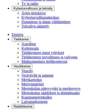
Tv ja radio
Kyberturvallisuus ja tekoäly
Arjen tietoturva
Kyberturvallisuuskeskus
Datatalous ja datan välittäminen
Tekoälyn sääntely
Etusivu
Tieliikenne
Autoilijat
Kuljetusala
Tieliikenteen muut yritykset
Tieliikenteen turvallisuus ja valvonta
Matkustaminen tieliikenteessä
Vesiliikenne
Veneily
Vesiväylät ja satamat
Merikartoitus
Meriympäristö
Merenkulun pätevyydet ja meriterveys
Merenkulun säädökset ja digitalisaatio
Kauppamerenkulku
Laivamatkustajat
Raideliikenne