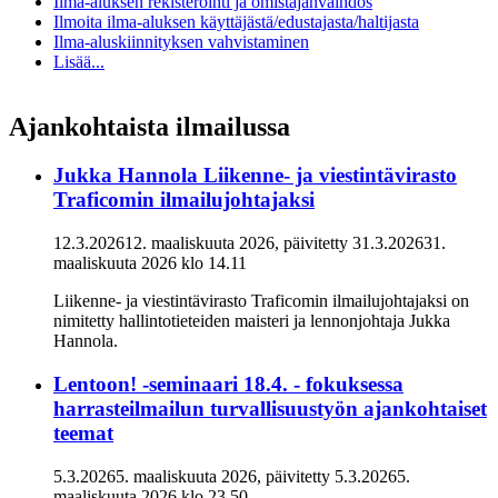
Ilma-aluksen rekisteröinti ja omistajanvaihdos
Ilmoita ilma-aluksen käyttäjästä/edustajasta/haltijasta
Ilma-aluskiinnityksen vahvistaminen
Lisää...
Ajankohtaista ilmailussa
Jukka Hannola Liikenne- ja viestintävirasto
Traficomin ilmailujohtajaksi
12.3.2026
12. maaliskuuta 2026
, päivitetty
31.3.2026
31.
maaliskuuta 2026
klo
14.11
Liikenne- ja viestintävirasto Traficomin ilmailujohtajaksi on
nimitetty hallintotieteiden maisteri ja lennonjohtaja Jukka
Hannola.
Lentoon! -seminaari 18.4. - fokuksessa
harrasteilmailun turvallisuustyön ajankohtaiset
teemat
5.3.2026
5. maaliskuuta 2026
, päivitetty
5.3.2026
5.
maaliskuuta 2026
klo
23.50