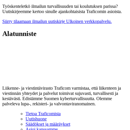
Työskenteletkö ilmailun turvallisuuden tai koulutuksen parissa?
Uutiskirjeemme kertoo sinulle ajankohtaisista Traficomin asioista.
Siirry tilaamaan ilmailun uutiskirje
Ulkoinen verkkopalvelu.
Alatunniste
Liikenne- ja viestintävirasto Traficom varmistaa, että liikenteen ja
viestinnän yhteydet ja palvelut toimivat sujuvasti, turvallisesti ja
kestävästi. Edistämme Suomen kyberturvallisuutta. Olemme
palveleva lupa-, rekisteri- ja valvontaviranomainen.
Tietoa Traficomista
Uutishuone
Säädökset ja määräykset
Asioi kanssamme