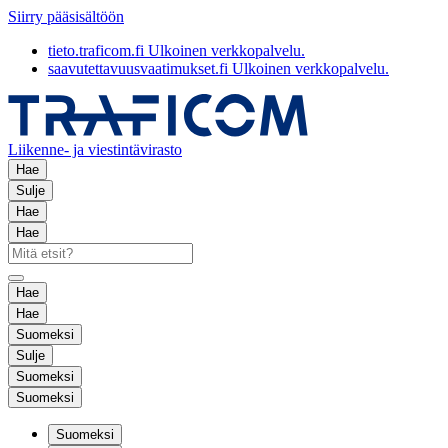
Siirry pääsisältöön
tieto.traficom.fi
Ulkoinen verkkopalvelu.
saavutettavuusvaatimukset.fi
Ulkoinen verkkopalvelu.
Liikenne- ja viestintävirasto
Hae
Sulje
Hae
Hae
Hae
Hae
Suomeksi
Sulje
Suomeksi
Suomeksi
Suomeksi