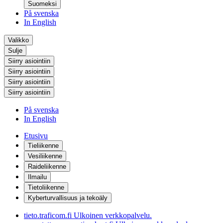
Suomeksi
På svenska
In English
Valikko
Sulje
Siirry asiointiin
Siirry asiointiin
Siirry asiointiin
Siirry asiointiin
På svenska
In English
Etusivu
Tieliikenne
Vesiliikenne
Raideliikenne
Ilmailu
Tietoliikenne
Kyberturvallisuus ja tekoäly
tieto.traficom.fi
Ulkoinen verkkopalvelu.