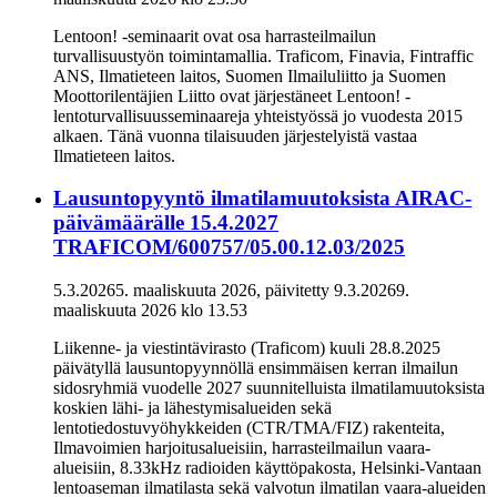
Lentoon! -seminaarit ovat osa harrasteilmailun
turvallisuustyön toimintamallia. Traficom, Finavia, Fintraffic
ANS, Ilmatieteen laitos, Suomen Ilmailuliitto ja Suomen
Moottorilentäjien Liitto ovat järjestäneet Lentoon! -
lentoturvallisuusseminaareja yhteistyössä jo vuodesta 2015
alkaen. Tänä vuonna tilaisuuden järjestelyistä vastaa
Ilmatieteen laitos.
Lausuntopyyntö ilmatilamuutoksista AIRAC-
päivämäärälle 15.4.2027
TRAFICOM/600757/05.00.12.03/2025
5.3.2026
5. maaliskuuta 2026
, päivitetty
9.3.2026
9.
maaliskuuta 2026
klo
13.53
Liikenne- ja viestintävirasto (Traficom) kuuli 28.8.2025
päivätyllä lausuntopyynnöllä ensimmäisen kerran ilmailun
sidosryhmiä vuodelle 2027 suunnitelluista ilmatilamuutoksista
koskien lähi- ja lähestymisalueiden sekä
lentotiedostuvyöhykkeiden (CTR/TMA/FIZ) rakenteita,
Ilmavoimien harjoitusalueisiin, harrasteilmailun vaara-
alueisiin, 8.33kHz radioiden käyttöpakosta, Helsinki-Vantaan
lentoaseman ilmatilasta sekä valvotun ilmatilan vaara-alueiden