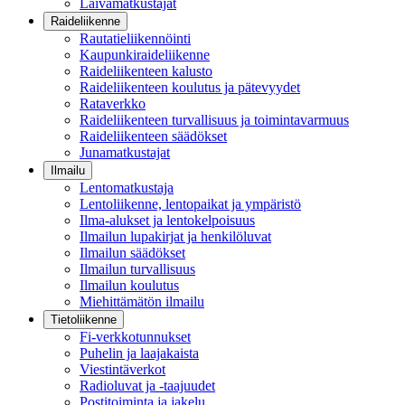
Laivamatkustajat
Raideliikenne
Rautatieliikennöinti
Kaupunkiraideliikenne
Raideliikenteen kalusto
Raideliikenteen koulutus ja pätevyydet
Rataverkko
Raideliikenteen turvallisuus ja toimintavarmuus
Raideliikenteen säädökset
Junamatkustajat
Ilmailu
Lentomatkustaja
Lentoliikenne, lentopaikat ja ympäristö
Ilma-alukset ja lentokelpoisuus
Ilmailun lupakirjat ja henkilöluvat
Ilmailun säädökset
Ilmailun turvallisuus
Ilmailun koulutus
Miehittämätön ilmailu
Tietoliikenne
Fi-verkkotunnukset
Puhelin ja laajakaista
Viestintäverkot
Radioluvat ja -taajuudet
Postitoiminta ja jakelu