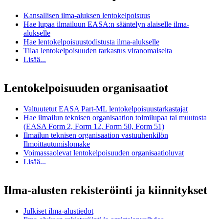
Kansallisen ilma-aluksen lentokelpoisuus
Hae lupaa ilmailuun EASA:n sääntelyn alaiselle ilma-
alukselle
Hae lentokelpoisuustodistusta ilma-alukselle
Tilaa lentokelpoisuuden tarkastus viranomaiselta
Lisää...
Lentokelpoisuuden organisaatiot
Valtuutetut EASA Part-ML lentokelpoisuustarkastajat
Hae ilmailun teknisen organisaation toimilupaa tai muutosta
(EASA Form 2, Form 12, Form 50, Form 51)
Ilmailun teknisen organisaation vastuuhenkilön
Ilmoittautumislomake
Voimassaolevat lentokelpoisuuden organisaatioluvat
Lisää...
Ilma-alusten rekisteröinti ja kiinnitykset
Julkiset ilma-alustiedot