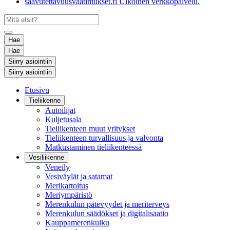
saavutettavuusvaatimukset.fi
Ulkoinen verkkopalvelu.
Hae
Hae
Siirry asiointiin
Siirry asiointiin
Etusivu
Tieliikenne
Autoilijat
Kuljetusala
Tieliikenteen muut yritykset
Tieliikenteen turvallisuus ja valvonta
Matkustaminen tieliikenteessä
Vesiliikenne
Veneily
Vesiväylät ja satamat
Merikartoitus
Meriympäristö
Merenkulun pätevyydet ja meriterveys
Merenkulun säädökset ja digitalisaatio
Kauppamerenkulku