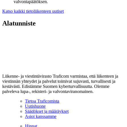
valvontapäätöksen.
Katso kaikki tietoliikenteen uutiset
Alatunniste
Liikenne- ja viestintävirasto Traficom varmistaa, että liikenteen ja
viestinnän yhteydet ja palvelut toimivat sujuvasti, turvallisesti ja
kestävästi. Edistämme Suomen kyberturvallisuutta. Olemme
palveleva lupa-, rekisteri- ja valvontaviranomainen.
Tietoa Traficomista
Uutishuone
Säädökset ja määräykset
Asioi kanssamme
Hinnat