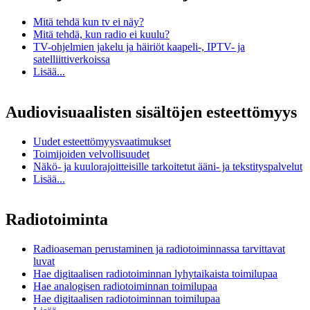
Mitä tehdä kun tv ei näy?
Mitä tehdä, kun radio ei kuulu?
TV-ohjelmien jakelu ja häiriöt kaapeli-, IPTV- ja
satelliittiverkoissa
Lisää...
Audiovisuaalisten sisältöjen esteettömyys
Uudet esteettömyysvaatimukset
Toimijoiden velvollisuudet
Näkö- ja kuulorajoitteisille tarkoitetut ääni- ja tekstityspalvelut
Lisää...
Radiotoiminta
Radioaseman perustaminen ja radiotoiminnassa tarvittavat
luvat
Hae digitaalisen radiotoiminnan lyhytaikaista toimilupaa
Hae analogisen radiotoiminnan toimilupaa
Hae digitaalisen radiotoiminnan toimilupaa