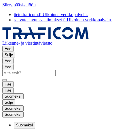
Siirry pääsisältöön
tieto.traficom.fi
Ulkoinen verkkopalvelu.
saavutettavuusvaatimukset.fi
Ulkoinen verkkopalvelu.
Liikenne- ja viestintävirasto
Hae
Sulje
Hae
Hae
Hae
Hae
Suomeksi
Sulje
Suomeksi
Suomeksi
Suomeksi