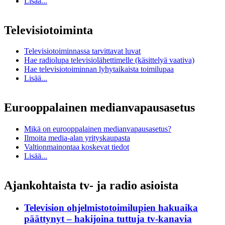
Lisää...
Televisiotoiminta
Televisiotoiminnassa tarvittavat luvat
Hae radiolupa televisiolähettimelle (käsittelyä vaativa)
Hae televisiotoiminnan lyhytaikaista toimilupaa
Lisää...
Eurooppalainen medianvapausasetus
Mikä on eurooppalainen medianvapausasetus?
Ilmoita media-alan yrityskaupasta
Valtionmainontaa koskevat tiedot
Lisää...
Ajankohtaista tv- ja radio asioista
Television ohjelmistotoimilupien hakuaika
päättynyt – hakijoina tuttuja tv-kanavia