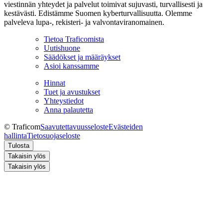
viestinnän yhteydet ja palvelut toimivat sujuvasti, turvallisesti ja
kestävästi. Edistämme Suomen kyberturvallisuutta. Olemme
palveleva lupa-, rekisteri- ja valvontaviranomainen.
Tietoa Traficomista
Uutishuone
Säädökset ja määräykset
Asioi kanssamme
Hinnat
Tuet ja avustukset
Yhteystiedot
Anna palautetta
© Traficom
Saavutettavuusseloste
Evästeiden
hallinta
Tietosuojaseloste
Tulosta
Takaisin ylös
Takaisin ylös