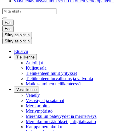
saavutettavuusvaatimukset.fi
Ulkoinen verkkopalvelu.
Hae
Hae
Siirry asiointiin
Siirry asiointiin
Etusivu
Tieliikenne
Autoilijat
Kuljetusala
Tieliikenteen muut yritykset
Tieliikenteen turvallisuus ja valvonta
Matkustaminen tieliikenteessä
Vesiliikenne
Veneily
Vesiväylät ja satamat
Merikartoitus
Meriympäristö
Merenkulun pätevyydet ja meriterveys
Merenkulun säädökset ja digitalisaatio
Kauppamerenkulku