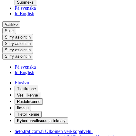
Suomeksi
På svenska
In English
Valikko
Sulje
Siirry asiointiin
Siirry asiointiin
Siirry asiointiin
Siirry asiointiin
På svenska
In English
Etusivu
Tieliikenne
Vesiliikenne
Raideliikenne
Ilmailu
Tietoliikenne
Kyberturvallisuus ja tekoäly
tieto.traficom.fi
Ulkoinen verkkopalvelu.