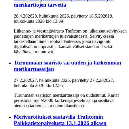
merikarttojen tarvetta
28.4.2026
28. huhtikuuta 2026
, päivitetty
18.5.2026
18.
toukokuuta 2026
klo
13.39
Liikenne- ja viestintävirasto Traficom on julkaissut selvityksen
painettujen merikarttojen tulevaisuudesta. Selvityksessä
tarkastellaan niiden roolia tilanteessa, jossa navigointi
digitalisoituu nopeasti ja kansainväliset standardit sekä
käyttötavat muuttuvat.
Turunmaan saaristo sai uuden ja tarkemman
merikarttasarjan
27.2.2026
27. helmikuuta 2026
, päivitetty
27.2.2026
27.
helmikuuta 2026
klo
12.56
Turunmaan saariston merikarttasarja on uudistunut. Kartat
perustuvat nyt N2000-korkeusjärjestelmään ja sisältävät
aiempaa tarkempaa merenmittaustietoa.
Merivaroitukset saatavilla Traficomin
Paikkatietopalvelusta 13.1.2026 alkaen