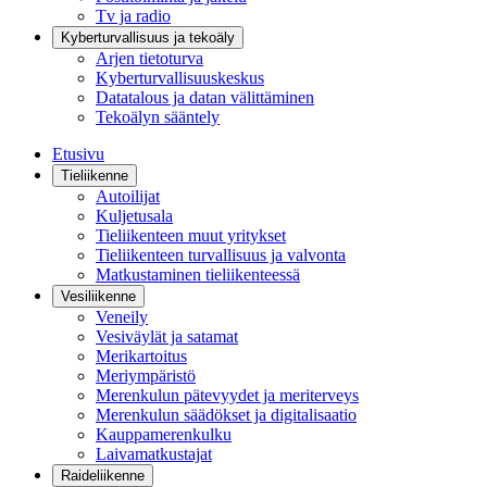
Tv ja radio
Kyberturvallisuus ja tekoäly
Arjen tietoturva
Kyberturvallisuuskeskus
Datatalous ja datan välittäminen
Tekoälyn sääntely
Etusivu
Tieliikenne
Autoilijat
Kuljetusala
Tieliikenteen muut yritykset
Tieliikenteen turvallisuus ja valvonta
Matkustaminen tieliikenteessä
Vesiliikenne
Veneily
Vesiväylät ja satamat
Merikartoitus
Meriympäristö
Merenkulun pätevyydet ja meriterveys
Merenkulun säädökset ja digitalisaatio
Kauppamerenkulku
Laivamatkustajat
Raideliikenne