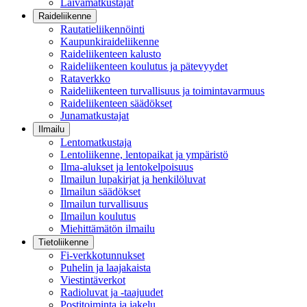
Laivamatkustajat
Raideliikenne
Rautatieliikennöinti
Kaupunkiraideliikenne
Raideliikenteen kalusto
Raideliikenteen koulutus ja pätevyydet
Rataverkko
Raideliikenteen turvallisuus ja toimintavarmuus
Raideliikenteen säädökset
Junamatkustajat
Ilmailu
Lentomatkustaja
Lentoliikenne, lentopaikat ja ympäristö
Ilma-alukset ja lentokelpoisuus
Ilmailun lupakirjat ja henkilöluvat
Ilmailun säädökset
Ilmailun turvallisuus
Ilmailun koulutus
Miehittämätön ilmailu
Tietoliikenne
Fi-verkkotunnukset
Puhelin ja laajakaista
Viestintäverkot
Radioluvat ja -taajuudet
Postitoiminta ja jakelu