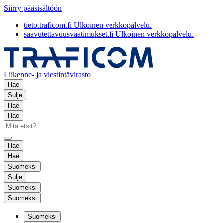
Siirry pääsisältöön
tieto.traficom.fi
Ulkoinen verkkopalvelu.
saavutettavuusvaatimukset.fi
Ulkoinen verkkopalvelu.
Liikenne- ja viestintävirasto
Hae
Sulje
Hae
Hae
Hae
Hae
Suomeksi
Sulje
Suomeksi
Suomeksi
Suomeksi