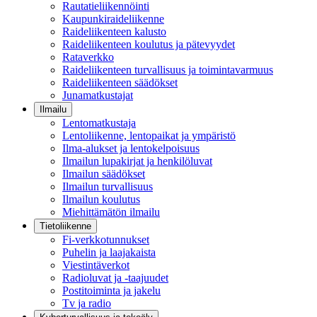
Rautatieliikennöinti
Kaupunkiraideliikenne
Raideliikenteen kalusto
Raideliikenteen koulutus ja pätevyydet
Rataverkko
Raideliikenteen turvallisuus ja toimintavarmuus
Raideliikenteen säädökset
Junamatkustajat
Ilmailu
Lentomatkustaja
Lentoliikenne, lentopaikat ja ympäristö
Ilma-alukset ja lentokelpoisuus
Ilmailun lupakirjat ja henkilöluvat
Ilmailun säädökset
Ilmailun turvallisuus
Ilmailun koulutus
Miehittämätön ilmailu
Tietoliikenne
Fi-verkkotunnukset
Puhelin ja laajakaista
Viestintäverkot
Radioluvat ja -taajuudet
Postitoiminta ja jakelu
Tv ja radio