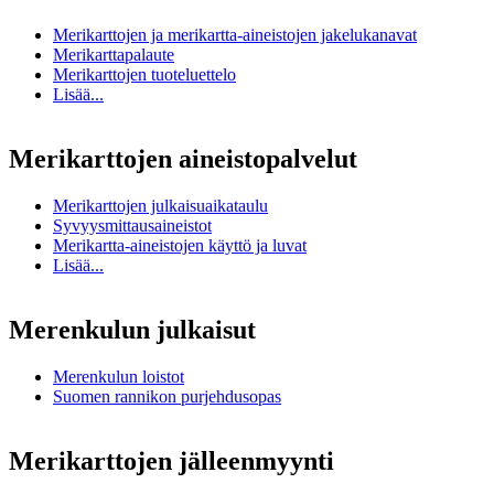
Merikarttojen ja merikartta-aineistojen jakelukanavat
Merikarttapalaute
Merikarttojen tuoteluettelo
Lisää...
Merikarttojen aineistopalvelut
Merikarttojen julkaisuaikataulu
Syvyysmittausaineistot
Merikartta-aineistojen käyttö ja luvat
Lisää...
Merenkulun julkaisut
Merenkulun loistot
Suomen rannikon purjehdusopas
Merikarttojen jälleenmyynti