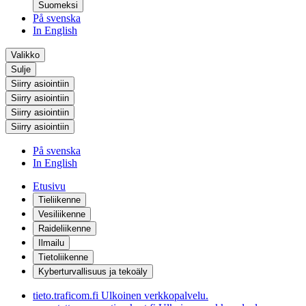
Suomeksi
På svenska
In English
Valikko
Sulje
Siirry asiointiin
Siirry asiointiin
Siirry asiointiin
Siirry asiointiin
På svenska
In English
Etusivu
Tieliikenne
Vesiliikenne
Raideliikenne
Ilmailu
Tietoliikenne
Kyberturvallisuus ja tekoäly
tieto.traficom.fi
Ulkoinen verkkopalvelu.