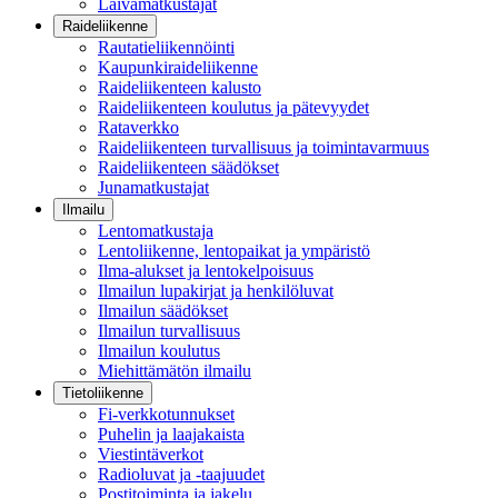
Laivamatkustajat
Raideliikenne
Rautatieliikennöinti
Kaupunkiraideliikenne
Raideliikenteen kalusto
Raideliikenteen koulutus ja pätevyydet
Rataverkko
Raideliikenteen turvallisuus ja toimintavarmuus
Raideliikenteen säädökset
Junamatkustajat
Ilmailu
Lentomatkustaja
Lentoliikenne, lentopaikat ja ympäristö
Ilma-alukset ja lentokelpoisuus
Ilmailun lupakirjat ja henkilöluvat
Ilmailun säädökset
Ilmailun turvallisuus
Ilmailun koulutus
Miehittämätön ilmailu
Tietoliikenne
Fi-verkkotunnukset
Puhelin ja laajakaista
Viestintäverkot
Radioluvat ja -taajuudet
Postitoiminta ja jakelu