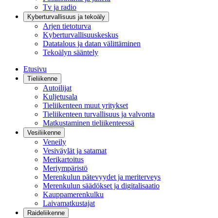
Tv ja radio
Kyberturvallisuus ja tekoäly
Arjen tietoturva
Kyberturvallisuuskeskus
Datatalous ja datan välittäminen
Tekoälyn sääntely
Etusivu
Tieliikenne
Autoilijat
Kuljetusala
Tieliikenteen muut yritykset
Tieliikenteen turvallisuus ja valvonta
Matkustaminen tieliikenteessä
Vesiliikenne
Veneily
Vesiväylät ja satamat
Merikartoitus
Meriympäristö
Merenkulun pätevyydet ja meriterveys
Merenkulun säädökset ja digitalisaatio
Kauppamerenkulku
Laivamatkustajat
Raideliikenne