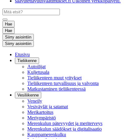
saavutettavuusvaatimukset.fi
Ulkoinen verkkopalvelu.
Hae
Hae
Siirry asiointiin
Siirry asiointiin
Etusivu
Tieliikenne
Autoilijat
Kuljetusala
Tieliikenteen muut yritykset
Tieliikenteen turvallisuus ja valvonta
Matkustaminen tieliikenteessä
Vesiliikenne
Veneily
Vesiväylät ja satamat
Merikartoitus
Meriympäristö
Merenkulun pätevyydet ja meriterveys
Merenkulun säädökset ja digitalisaatio
Kauppamerenkulku