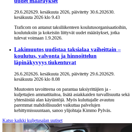
uudet määräykset
29.6.2026
29. kesäkuuta 2026
, päivitetty
30.6.2026
30.
kesäkuuta 2026
klo
9.43
Traficom on antanut taksiliikenteen koulutusorganisaatioihin,
koulutuksiin ja kokeisiin liittyvät uudet määräykset, jotka
tulevat voimaan 1.9.2026.
Lakimuutos uudistaa taksialaa vaiheittain –
koulutus, valvonta ja hinnoittelun
läpinäkyvyys tiukentuvat
26.6.2026
26. kesäkuuta 2026
, päivitetty
29.6.2026
29.
kesäkuuta 2026
klo
8.08
Muutosten tavoitteena on parantaa taksiyrittäjien ja -
kuljettajien ammattitaitoa, lisätä asiakkaiden turvallisuutta sekä
yhtenäistää alan käytäntöjä. Myös kuluttajalle avautuu
paremmat mahdollisuudet vaikuttaa palvelujen
kehittymissuuntaan, sanoo ylijohtaja Kimmo Pylväs.
Katso kaikki kuljetusalan uutiset