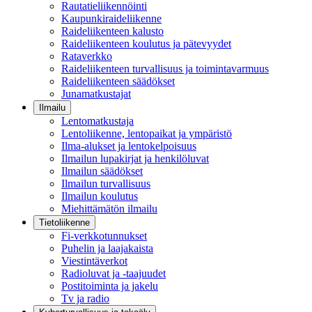
Rautatieliikennöinti
Kaupunkiraideliikenne
Raideliikenteen kalusto
Raideliikenteen koulutus ja pätevyydet
Rataverkko
Raideliikenteen turvallisuus ja toimintavarmuus
Raideliikenteen säädökset
Junamatkustajat
Ilmailu
Lentomatkustaja
Lentoliikenne, lentopaikat ja ympäristö
Ilma-alukset ja lentokelpoisuus
Ilmailun lupakirjat ja henkilöluvat
Ilmailun säädökset
Ilmailun turvallisuus
Ilmailun koulutus
Miehittämätön ilmailu
Tietoliikenne
Fi-verkkotunnukset
Puhelin ja laajakaista
Viestintäverkot
Radioluvat ja -taajuudet
Postitoiminta ja jakelu
Tv ja radio