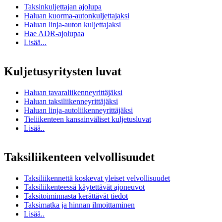
Taksinkuljettajan ajolupa
Haluan kuorma-autonkuljettajaksi
Haluan linja-auton kuljettajaksi
Hae ADR-ajolupaa
Lisää...
Kuljetusyritysten luvat
Haluan tavaraliikenneyrittäjäksi
Haluan taksiliikenneyrittäjäksi
Haluan linja-autoliikenneyrittäjäksi
Tieliikenteen kansainväliset kuljetusluvat
Lisää..
Taksiliikenteen velvollisuudet
Taksiliikennettä koskevat yleiset velvollisuudet
Taksiliikenteessä käytettävät ajoneuvot
Taksitoiminnasta kerättävät tiedot
Taksimatka ja hinnan ilmoittaminen
Lisää..