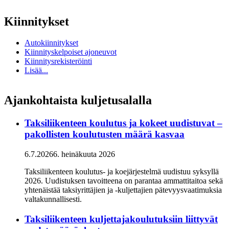
Kiinnitykset
Autokiinnitykset
Kiinnityskelpoiset ajoneuvot
Kiinnitysrekisteröinti
Lisää...
Ajankohtaista kuljetusalalla
Taksiliikenteen koulutus ja kokeet uudistuvat –
pakollisten koulutusten määrä kasvaa
6.7.2026
6. heinäkuuta 2026
Taksiliikenteen koulutus- ja koejärjestelmä uudistuu syksyllä
2026. Uudistuksen tavoitteena on parantaa ammattitaitoa sekä
yhtenäistää taksiyrittäjien ja -kuljettajien pätevyysvaatimuksia
valtakunnallisesti.
Taksiliikenteen kuljettajakoulutuksiin liittyvät