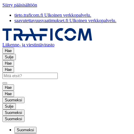
Siirry pääsisältöön
tieto.traficom.fi
Ulkoinen verkkopalvelu.
saavutettavuusvaatimukset.fi
Ulkoinen verkkopalvelu.
Liikenne- ja viestintävirasto
Hae
Sulje
Hae
Hae
Hae
Hae
Suomeksi
Sulje
Suomeksi
Suomeksi
Suomeksi