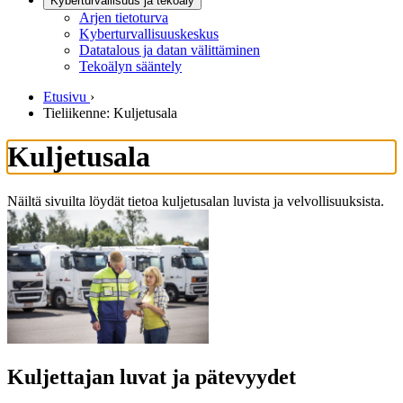
Kyberturvallisuus ja tekoäly
Arjen tietoturva
Kyberturvallisuuskeskus
Datatalous ja datan välittäminen
Tekoälyn sääntely
Etusivu
›
Tieliikenne: Kuljetusala
Kuljetusala
Näiltä sivuilta löydät tietoa kuljetusalan luvista ja velvollisuuksista.
Kuljettajan luvat ja pätevyydet