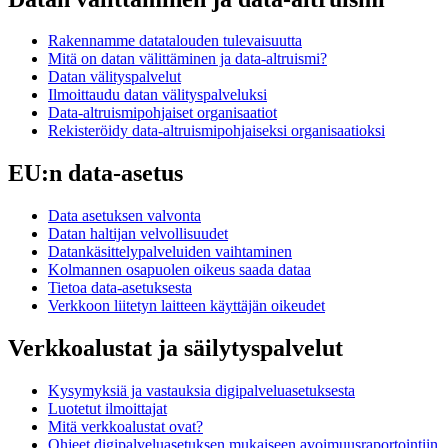
Rakennamme datatalouden tulevaisuutta
Mitä on datan välittäminen ja data-altruismi?
Datan välityspalvelut
Ilmoittaudu datan välityspalveluksi
Data-altruismipohjaiset organisaatiot
Rekisteröidy data-altruismipohjaiseksi organisaatioksi
EU:n data-asetus
Data asetuksen valvonta
Datan haltijan velvollisuudet
Datankäsittelypalveluiden vaihtaminen
Kolmannen osapuolen oikeus saada dataa
Tietoa data-asetuksesta
Verkkoon liitetyn laitteen käyttäjän oikeudet
Verkkoalustat ja säilytyspalvelut
Kysymyksiä ja vastauksia digipalveluasetuksesta
Luotetut ilmoittajat
Mitä verkkoalustat ovat?
Ohjeet digipalveluasetuksen mukaiseen avoimuusraportointiin