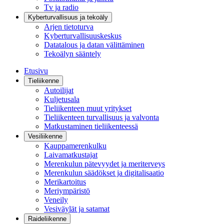
Tv ja radio
Kyberturvallisuus ja tekoäly
Arjen tietoturva
Kyberturvallisuuskeskus
Datatalous ja datan välittäminen
Tekoälyn sääntely
Etusivu
Tieliikenne
Autoilijat
Kuljetusala
Tieliikenteen muut yritykset
Tieliikenteen turvallisuus ja valvonta
Matkustaminen tieliikenteessä
Vesiliikenne
Kauppamerenkulku
Laivamatkustajat
Merenkulun pätevyydet ja meriterveys
Merenkulun säädökset ja digitalisaatio
Merikartoitus
Meriympäristö
Veneily
Vesiväylät ja satamat
Raideliikenne