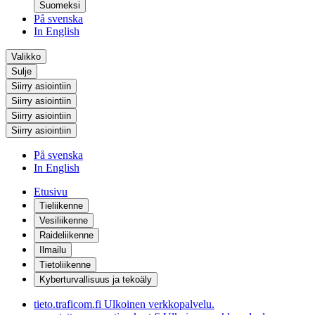
Suomeksi
På svenska
In English
Valikko
Sulje
Siirry asiointiin
Siirry asiointiin
Siirry asiointiin
Siirry asiointiin
På svenska
In English
Etusivu
Tieliikenne
Vesiliikenne
Raideliikenne
Ilmailu
Tietoliikenne
Kyberturvallisuus ja tekoäly
tieto.traficom.fi
Ulkoinen verkkopalvelu.