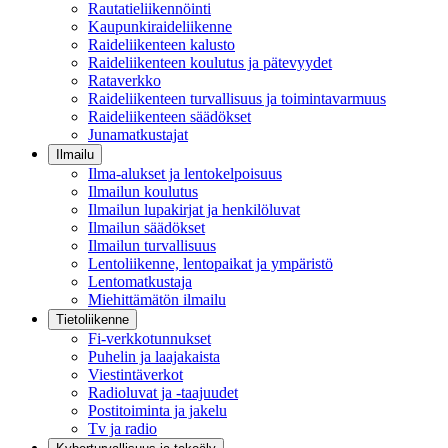
Rautatieliikennöinti
Kaupunkiraideliikenne
Raideliikenteen kalusto
Raideliikenteen koulutus ja pätevyydet
Rataverkko
Raideliikenteen turvallisuus ja toimintavarmuus
Raideliikenteen säädökset
Junamatkustajat
Ilmailu
Ilma-alukset ja lentokelpoisuus
Ilmailun koulutus
Ilmailun lupakirjat ja henkilöluvat
Ilmailun säädökset
Ilmailun turvallisuus
Lentoliikenne, lentopaikat ja ympäristö
Lentomatkustaja
Miehittämätön ilmailu
Tietoliikenne
Fi-verkkotunnukset
Puhelin ja laajakaista
Viestintäverkot
Radioluvat ja -taajuudet
Postitoiminta ja jakelu
Tv ja radio