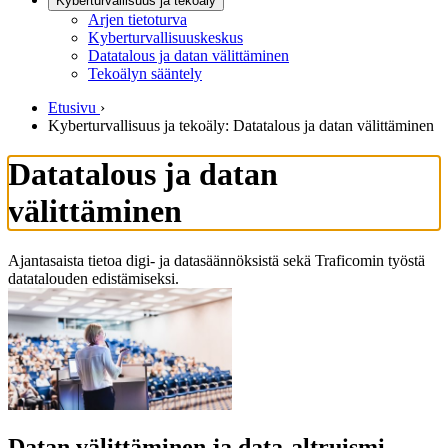
Kyberturvallisuus ja tekoäly
Arjen tietoturva
Kyberturvallisuuskeskus
Datatalous ja datan välittäminen
Tekoälyn sääntely
Etusivu
›
Kyberturvallisuus ja tekoäly: Datatalous ja datan välittäminen
Datatalous ja datan
välittäminen
Ajantasaista tietoa digi- ja datasäännöksistä sekä Traficomin työstä
datatalouden edistämiseksi.
Datan välittäminen ja data-altruismi