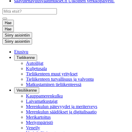
saavutettavuusvaatimukset.fi
Ulkoinen verkkopalvelu.
Hae
Hae
Siirry asiointiin
Siirry asiointiin
Etusivu
Tieliikenne
Autoilijat
Kuljetusala
Tieliikenteen muut yritykset
Tieliikenteen turvallisuus ja valvonta
Matkustaminen tieliikenteessä
Vesiliikenne
Kauppamerenkulku
Laivamatkustajat
Merenkulun pätevyydet ja meriterveys
Merenkulun säädökset ja digitalisaatio
Merikartoitus
Meriympäristö
Veneily