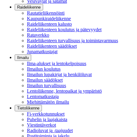
Vesiväylät ja satamat
Raideliikenne
Rautatieliikennöinti
Kaupunkiraideliikenne
Raideliikenteen kalusto
Raideliikenteen koulutus ja pätevyydet
Rataverkko
Raideliikenteen turvallisuus ja toimintavarmuus
Raideliikenteen säädökset
Junamatkustajat
Ilmailu
Ilma-alukset ja lentokelpoisuus
Ilmailun koulutus
Ilmailun lupakirjat ja henkilöluvat
Ilmailun säädökset
Ilmailun turvallisuus
Lentoliikenne, lentopaikat ja ympäristö
Lentomatkustaja
Miehittämätön ilmailu
Tietoliikenne
Fi-verkkotunnukset
Puhelin ja laajakaista
Viestintäverkot
Radioluvat ja -taajuudet
Postitoiminta ja jakelu