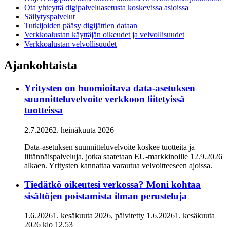
Ota yhteyttä digipalveluasetusta koskevissa asioissa
Säilytyspalvelut
Tutkijoiden pääsy digijättien dataan
Verkkoalustan käyttäjän oikeudet ja velvollisuudet
Verkkoalustan velvollisuudet
Ajankohtaista
Yritysten on huomioitava data-asetuksen
suunnitteluvelvoite verkkoon liitetyissä
tuotteissa
2.7.2026
2. heinäkuuta 2026
Data-asetuksen suunnitteluvelvoite koskee tuotteita ja
liitännäispalveluja, jotka saatetaan EU-markkinoille 12.9.2026
alkaen. Yritysten kannattaa varautua velvoitteeseen ajoissa.
Tiedätkö oikeutesi verkossa? Moni kohtaa
sisältöjen poistamista ilman perusteluja
1.6.2026
1. kesäkuuta 2026
, päivitetty
1.6.2026
1. kesäkuuta
2026
klo
12.53