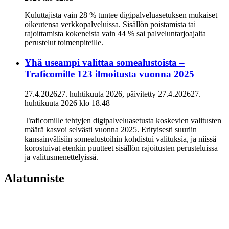
Kuluttajista vain 28 % tuntee digipalveluasetuksen mukaiset
oikeutensa verkkopalveluissa. Sisällön poistamista tai
rajoittamista kokeneista vain 44 % sai palveluntarjoajalta
perustelut toimenpiteille.
Yhä useampi valittaa somealustoista –
Traficomille 123 ilmoitusta vuonna 2025
27.4.2026
27. huhtikuuta 2026
, päivitetty
27.4.2026
27.
huhtikuuta 2026
klo
18.48
Traficomille tehtyjen digipalveluasetusta koskevien valitusten
määrä kasvoi selvästi vuonna 2025. Erityisesti suuriin
kansainvälisiin somealustoihin kohdistui valituksia, ja niissä
korostuivat etenkin puutteet sisällön rajoitusten perusteluissa
ja valitusmenettelyissä.
Alatunniste