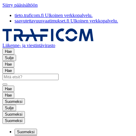
Siirry pääsisältöön
tieto.traficom.fi
Ulkoinen verkkopalvelu.
saavutettavuusvaatimukset.fi
Ulkoinen verkkopalvelu.
Liikenne- ja viestintävirasto
Hae
Sulje
Hae
Hae
Hae
Hae
Suomeksi
Sulje
Suomeksi
Suomeksi
Suomeksi