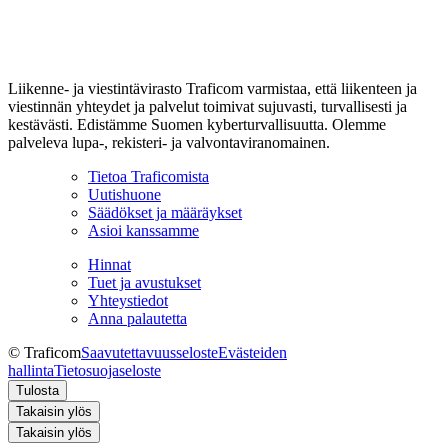
Liikenne- ja viestintävirasto Traficom varmistaa, että liikenteen ja
viestinnän yhteydet ja palvelut toimivat sujuvasti, turvallisesti ja
kestävästi. Edistämme Suomen kyberturvallisuutta. Olemme
palveleva lupa-, rekisteri- ja valvontaviranomainen.
Tietoa Traficomista
Uutishuone
Säädökset ja määräykset
Asioi kanssamme
Hinnat
Tuet ja avustukset
Yhteystiedot
Anna palautetta
© Traficom
Saavutettavuusseloste
Evästeiden
hallinta
Tietosuojaseloste
Tulosta
Takaisin ylös
Takaisin ylös