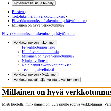
Kyberturvallisuus ja tekoäly
Etusivu
›
Tietoliikenne: Fi-verkkotunnukset
›
Fi-verkkotunnuksen hakeminen ja käyttäminen
›
Millainen on hyvä verkkotunnus?
Fi-verkkotunnuksen hakeminen ja käyttäminen
Verkkotunnuksen hakeminen
Fi-verkkotunnushaku
Hae fi-verkkotunnuksia
Millainen on hyvä verkkotunnus?
Nimipalvelintesti
Näin hankit fi-verkkotunnuksen
Tee nimipalvelintesti
Verkkotunnuksen käyttäminen
Verkkotunnusvälittäjän valinta ja vaihtaminen
Millainen on hyvä verkkotunnu
Mieti huolella, minkälainen on juuri sinulle sopiva verkkotunnus. Varm