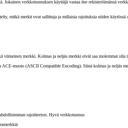
kiä. Jokainen verkkotunnuksen käyttäjä vastaa itse rekisteröimänsä ve
y, mitkä merkit ovat sallittuja ja millaisia rajoituksia niiden käytössä 
ä viimeinen merkki. Kolmas ja neljäs merkki eivät saa molemmat olla 
ksen ACE-muoto (ASCII Compatible Encoding). Siinä kolmas ja neljäs m
 mahdollisimman rajoitteeton. Hyvä verkkotunnus
aramerkkiä