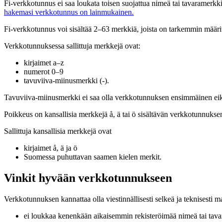
Fi-verkkotunnus ei saa loukata toisen suojattua nimeä tai tavaramerk
hakemasi verkkotunnus on lainmukainen.
Fi-verkkotunnus voi sisältää 2–63 merkkiä, joista on tarkemmin määritelt
Verkkotunnuksessa sallittuja merkkejä ovat:
kirjaimet a–z
numerot 0–9
tavuviiva-miinusmerkki (-).
Tavuviiva-miinusmerkki ei saa olla verkkotunnuksen ensimmäinen eik
Poikkeus on kansallisia merkkejä å, ä tai ö sisältävän verkkotunnu
Sallittuja kansallisia merkkejä ovat
kirjaimet å, ä ja ö
Suomessa puhuttavan saamen kielen merkit.
Vinkit hyvään verkkotunnukseen
Verkkotunnuksen kannattaa olla viestinnällisesti selkeä ja teknisesti
ei loukkaa kenenkään aikaisemmin rekisteröimää nimeä tai tav