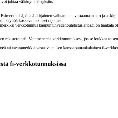
i voi johtaa väärinymmärryksiin.
a. Esimerkiksi ä, ö ja å -kirjainten vaihtaminen vastaamaan a, o ja a -k
 käyttöä koskevat tekniset rajoitteet.
simerkiksi verkkotunnus kaupunginvedenpuhdistuslaitos.fi on hankala ol
en rekisteröintiä. Voit menettää verkkotunnuksesi, jos se loukkaa toise
imeä tai tavaramerkkiä vastaava tai sen kanssa samankaltainen fi-verkko
estä fi-verkkotunnuksissa