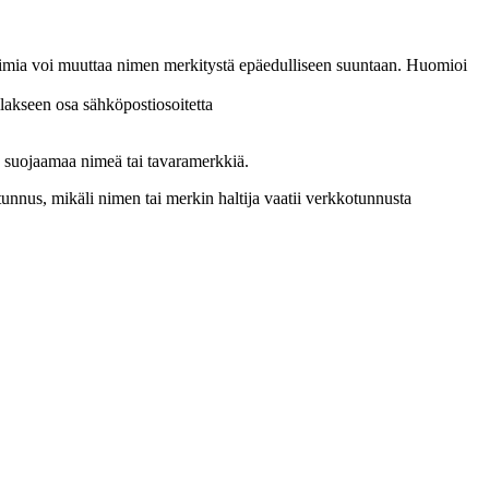
irjaimia voi muuttaa nimen merkitystä epäedulliseen suuntaan. Huomioi
lakseen osa sähköpostiosoitetta
n suojaamaa nimeä tai tavaramerkkiä.
tunnus, mikäli nimen tai merkin haltija vaatii verkkotunnusta