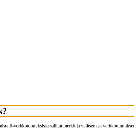
s?
ista fi-verkkotunnuksissa sallitut merkit ja valitsemasi verkkotunnukse