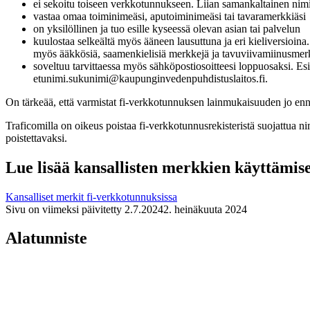
ei sekoitu toiseen verkkotunnukseen. Liian samankaltainen nim
vastaa omaa toiminimeäsi, aputoiminimeäsi tai tavaramerkkiäsi
on yksilöllinen ja tuo esille kyseessä olevan asian tai palvelun
kuulostaa selkeältä myös ääneen lausuttuna ja eri kieliversioin
myös ääkkösiä, saamenkielisiä merkkejä ja tavuviivamiinusmerkin
soveltuu tarvittaessa myös sähköpostiosoitteesi loppuosaksi. E
etunimi.sukunimi@kaupunginvedenpuhdistuslaitos.fi.
On tärkeää, että varmistat fi-verkkotunnuksen lainmukaisuuden jo enn
Traficomilla on oikeus poistaa fi-verkkotunnusrekisteristä suojattua n
poistettavaksi.
Lue lisää kansallisten merkkien käyttämis
Kansalliset merkit fi-verkkotunnuksissa
Sivu on viimeksi päivitetty
2.7.2024
2. heinäkuuta 2024
Alatunniste