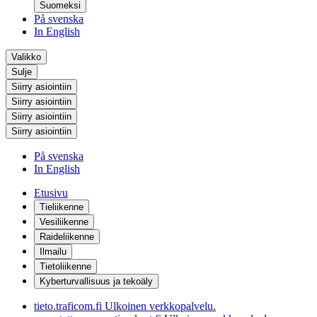
Suomeksi
På svenska
In English
Valikko
Sulje
Siirry asiointiin
Siirry asiointiin
Siirry asiointiin
Siirry asiointiin
På svenska
In English
Etusivu
Tieliikenne
Vesiliikenne
Raideliikenne
Ilmailu
Tietoliikenne
Kyberturvallisuus ja tekoäly
tieto.traficom.fi
Ulkoinen verkkopalvelu.