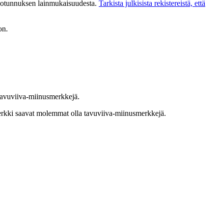
rkkotunnuksen lainmukaisuudesta.
Tarkista julkisista rekistereistä, että
on.
tavuviiva-miinusmerkkejä.
erkki saavat molemmat olla tavuviiva-miinusmerkkejä.