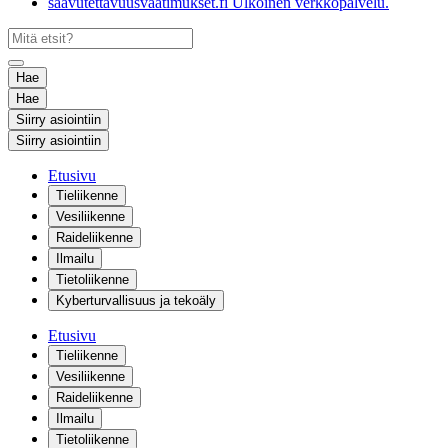
saavutettavuusvaatimukset.fi
Ulkoinen verkkopalvelu.
Hae
Hae
Siirry asiointiin
Siirry asiointiin
Etusivu
Tieliikenne
Vesiliikenne
Raideliikenne
Ilmailu
Tietoliikenne
Kyberturvallisuus ja tekoäly
Etusivu
Tieliikenne
Vesiliikenne
Raideliikenne
Ilmailu
Tietoliikenne