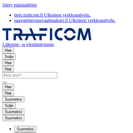
Siirry pääsisältöön
tieto.traficom.fi
Ulkoinen verkkopalvelu.
saavutettavuusvaatimukset.fi
Ulkoinen verkkopalvelu.
Liikenne- ja viestintävirasto
Hae
Sulje
Hae
Hae
Hae
Hae
Suomeksi
Sulje
Suomeksi
Suomeksi
Suomeksi