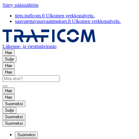
Siirry pääsisältöön
tieto.traficom.fi
Ulkoinen verkkopalvelu.
saavutettavuusvaatimukset.fi
Ulkoinen verkkopalvelu.
Liikenne- ja viestintävirasto
Hae
Sulje
Hae
Hae
Hae
Hae
Suomeksi
Sulje
Suomeksi
Suomeksi
Suomeksi