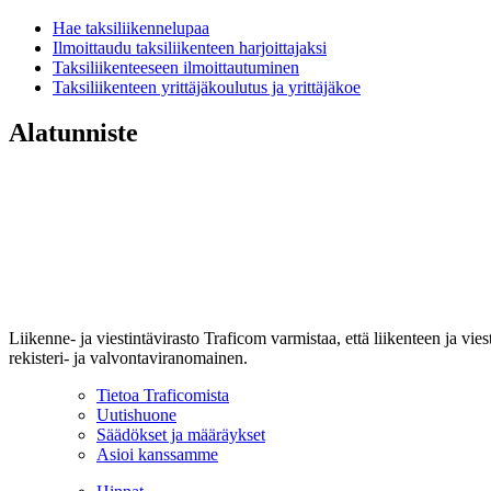
Hae taksiliikennelupaa
Ilmoittaudu taksiliikenteen harjoittajaksi
Taksiliikenteeseen ilmoittautuminen
Taksiliikenteen yrittäjäkoulutus ja yrittäjäkoe
Alatunniste
Liikenne- ja viestintävirasto Traficom varmistaa, että liikenteen ja vi
rekisteri- ja valvontaviranomainen.
Tietoa Traficomista
Uutishuone
Säädökset ja määräykset
Asioi kanssamme