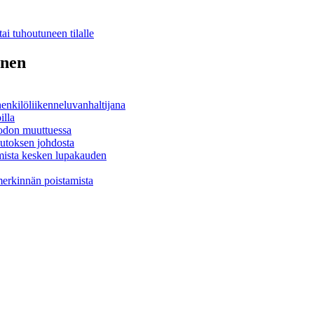
ai tuhoutuneen tilalle
inen
henkilöliikenneluvanhaltijana
illa
muodon muuttuessa
uutoksen johdosta
amista kesken lupakauden
imerkinnän poistamista