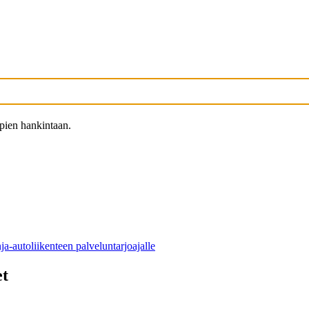
lupien hankintaan.
ja-autoliikenteen palveluntarjoajalle
et