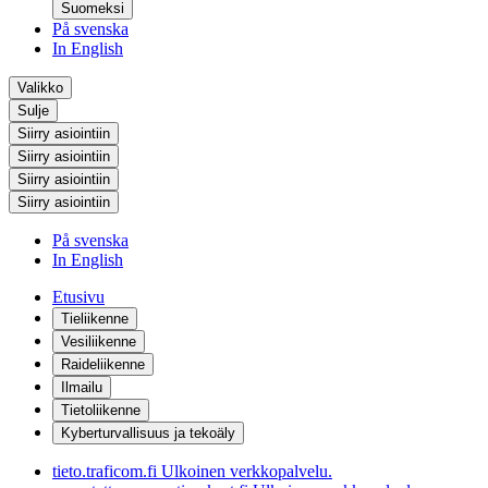
Suomeksi
På svenska
In English
Valikko
Sulje
Siirry asiointiin
Siirry asiointiin
Siirry asiointiin
Siirry asiointiin
På svenska
In English
Etusivu
Tieliikenne
Vesiliikenne
Raideliikenne
Ilmailu
Tietoliikenne
Kyberturvallisuus ja tekoäly
tieto.traficom.fi
Ulkoinen verkkopalvelu.