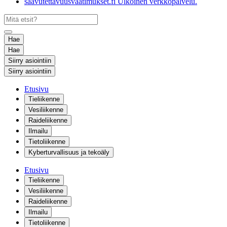
saavutettavuusvaatimukset.fi
Ulkoinen verkkopalvelu.
Hae
Hae
Siirry asiointiin
Siirry asiointiin
Etusivu
Tieliikenne
Vesiliikenne
Raideliikenne
Ilmailu
Tietoliikenne
Kyberturvallisuus ja tekoäly
Etusivu
Tieliikenne
Vesiliikenne
Raideliikenne
Ilmailu
Tietoliikenne