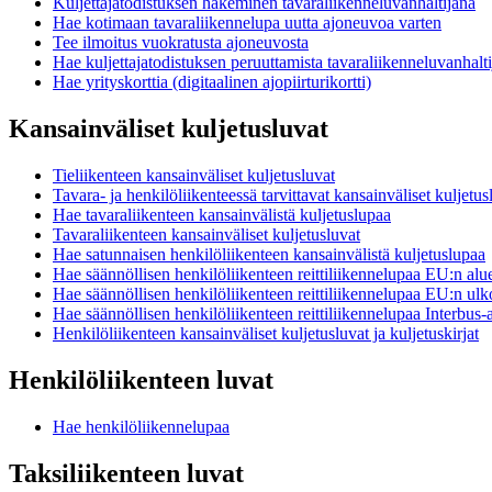
Kuljettajatodistuksen hakeminen tavaraliikenneluvanhaltijana
Hae kotimaan tavaraliikennelupa uutta ajoneuvoa varten
Tee ilmoitus vuokratusta ajoneuvosta
Hae kuljettajatodistuksen peruuttamista tavaraliikenneluvanhalt
Hae yrityskorttia (digitaalinen ajopiirturikortti)
Kansainväliset kuljetusluvat
Tieliikenteen kansainväliset kuljetusluvat
Tavara- ja henkilöliikenteessä tarvittavat kansainväliset kuljetus
Hae tavaraliikenteen kansainvälistä kuljetuslupaa
Tavaraliikenteen kansainväliset kuljetusluvat
Hae satunnaisen henkilöliikenteen kansainvälistä kuljetuslupaa
Hae säännöllisen henkilöliikenteen reittiliikennelupaa EU:n alue
Hae säännöllisen henkilöliikenteen reittiliikennelupaa EU:n ulk
Hae säännöllisen henkilöliikenteen reittiliikennelupaa Interbus-a
Henkilöliikenteen kansainväliset kuljetusluvat ja kuljetuskirjat
Henkilöliikenteen luvat
Hae henkilöliikennelupaa
Taksiliikenteen luvat