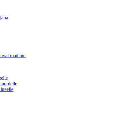
ijana
luvat maittain
elle
opuolelle
lueelle