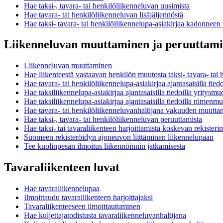
Hae taksi-, tavara- tai henkilöliikenneluvan uusimista
Hae tavara- tai henkilöliikenneluvan lisäjäljennöstä
Hae taksi- tavara- tai henkilöliikennelupa-asiakirjaa kadonneen t
Liikenneluvan muuttaminen ja peruuttam
Liikenneluvan muuttaminen
Hae liikenteestä vastaavan henkilön muutosta taksi- tavara- tai 
Hae tavara- tai henkilöliikennelupa-asiakirjaa ajantasaisilla tiedo
Hae taksiliikennelupa-asiakirjaa ajantasaisilla tiedoilla yritys
Hae taksiliikennelupa-asiakirjaa ajantasaisilla tiedoilla nimenm
Hae tavara- tai henkilöliikenneluvanhaltijana vakuuden muutt
Hae taksi-, tavara- tai henkilöliikenneluvan peruuttamista
Hae taksi- tai tavaraliikenteen harjoittamista koskevan rekister
Suomeen rekisteröidyn ajoneuvon liittäminen liikennelupaan
Tee kuolinpesän ilmoitus liikennöinnin jatkamisesta
Tavaraliikenteen luvat
Hae tavaraliikennelupaa
Ilmoittaudu tavaraliikenteen harjoittajaksi
Tavaraliikenteeseen ilmoittautuminen
Hae kuljettajatodistusta tavaraliikenneluvanhaltijana