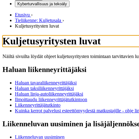
Kyberturvallisuus ja tekoäly
Etusivu
›
Tieliikenne: Kuljetusala
›
Kuljetusyritysten luvat
Kuljetusyritysten luvat
Näiltä sivuilta löydät ohjeet kuljetusyritysten toimintaan tarvittavien 
Haluan liikenneyrittäjäksi
Haluan tavaraliikenneyrittäjäksi
Haluan taksiliikenneyrittäjäksi
Haluan linja-autoliikenneyrittäjäksi
Ilmoittaudu liikenneyrittäjätutkintoon
Liikenneyrittäjätutkinto
Kuinka kerrot palvelusi esteettömyydestä matkustajille - ohje lin
Liikenneluvan uusiminen ja lisäjäljennöks
Liikenneluvan uusiminen