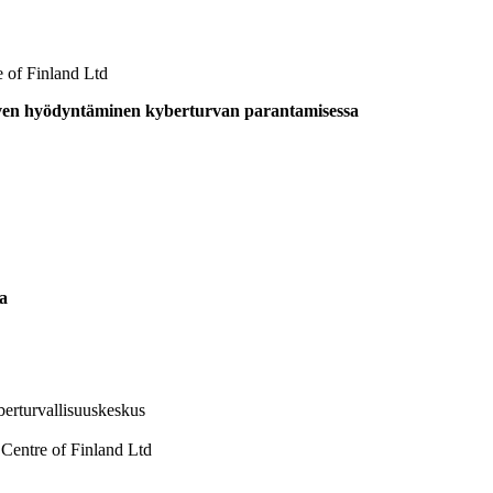
 of Finland Ltd
pilven hyödyntäminen kyberturvan parantamisessa
la
berturvallisuuskeskus
entre of Finland Ltd