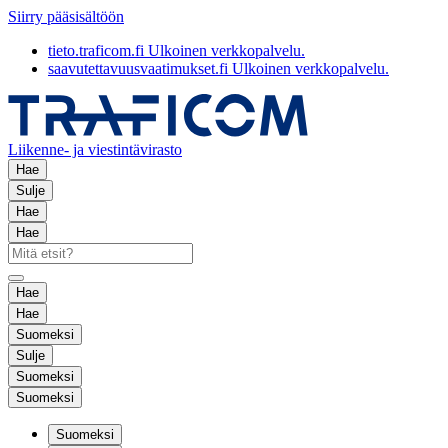
Siirry pääsisältöön
tieto.traficom.fi
Ulkoinen verkkopalvelu.
saavutettavuusvaatimukset.fi
Ulkoinen verkkopalvelu.
Liikenne- ja viestintävirasto
Hae
Sulje
Hae
Hae
Hae
Hae
Suomeksi
Sulje
Suomeksi
Suomeksi
Suomeksi