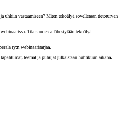
 ja uhkiin vastaamiseen? Miten tekoälyä sovelletaan tietoturvan
ebinaarissa. Tilaisuudessa lähestytään tekoälyä
erala ry:n webinaarisarjaa.
tapahtumat, teemat ja puhujat julkaistaan huhtikuun aikana.