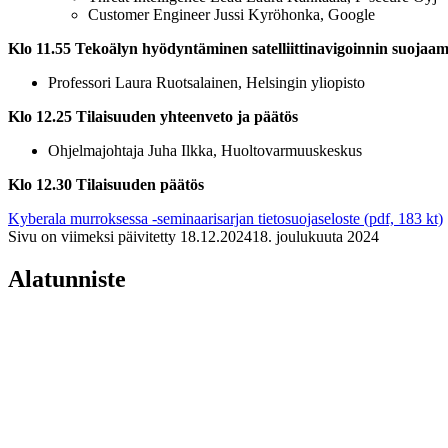
Customer Engineer Jussi Kyröhonka, Google
Klo 11.55 Tekoälyn hyödyntäminen satelliittinavigoinnin suojaam
Professori Laura Ruotsalainen, Helsingin yliopisto
Klo 12.25 Tilaisuuden yhteenveto ja päätös
Ohjelmajohtaja Juha Ilkka, Huoltovarmuuskeskus
Klo 12.30 Tilaisuuden päätös
Kyberala murroksessa -seminaarisarjan tietosuojaseloste (pdf, 183 kt)
Sivu on viimeksi päivitetty
18.12.2024
18. joulukuuta 2024
Alatunniste