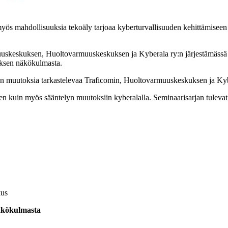
myös mahdollisuuksia tekoäly tarjoaa kyberturvallisuuden kehittämiseen
skeskuksen, Huoltovarmuuskeskuksen ja Kyberala ry:n järjestämässä w
muksen näkökulmasta.
alan muutoksia tarkastelevaa Traficomin, Huoltovarmuuskeskuksen ja Kyb
en kuin myös sääntelyn muutoksiin kyberalalla. Seminaarisarjan tulevat 
kus
näkökulmasta