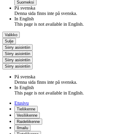
Suomeksi
På svenska
Denna sida finns inte på svenska.
In English
This page is not available in English.
Valikko
Sulje
Siirry asiointiin
Siirry asiointiin
Siirry asiointiin
Siirry asiointiin
På svenska
Denna sida finns inte på svenska.
In English
This page is not available in English.
Etusivu
Tieliikenne
Vesiliikenne
Raideliikenne
Ilmailu