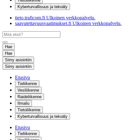
Tietoliikenne
Kyberturvallisuus ja tekoäly
tieto.traficom.fi
Ulkoinen verkkopalvelu.
saavutettavuusvaatimukset.fi
Ulkoinen verkkopalvelu.
Hae
Hae
Siirry asiointiin
Siirry asiointiin
Etusivu
Tieliikenne
Vesiliikenne
Raideliikenne
Ilmailu
Tietoliikenne
Kyberturvallisuus ja tekoäly
Etusivu
Tieliikenne