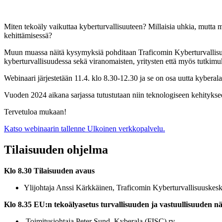
Miten tekoäly vaikuttaa kyberturvallisuuteen? Millaisia uhkia, mutta 
kehittämisessä?
Muun muassa näitä kysymyksiä pohditaan Traficomin Kyberturvallisuu
kyberturvallisuudessa sekä viranomaisten, yritysten että myös tutki
Webinaari järjestetään 11.4. klo 8.30-12.30 ja se on osa uutta kyber
Vuoden 2024 aikana sarjassa tutustutaan niin teknologiseen kehitykse
Tervetuloa mukaan!
Katso webinaarin tallenne
Ulkoinen verkkopalvelu.
Tilaisuuden ohjelma
Klo 8.30 Tilaisuuden avaus
Ylijohtaja Anssi Kärkkäinen, Traficomin Kyberturvallisuuskes
Klo 8.35 EU:n tekoälyasetus turvallisuuden ja vastuullisuuden 
Toimitusjohtaja Peter Sund, Kyberala (FISC) ry