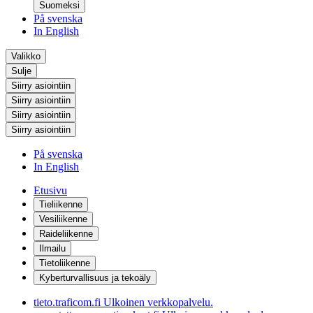
Suomeksi
På svenska
In English
Valikko
Sulje
Siirry asiointiin
Siirry asiointiin
Siirry asiointiin
Siirry asiointiin
På svenska
In English
Etusivu
Tieliikenne
Vesiliikenne
Raideliikenne
Ilmailu
Tietoliikenne
Kyberturvallisuus ja tekoäly
tieto.traficom.fi
Ulkoinen verkkopalvelu.