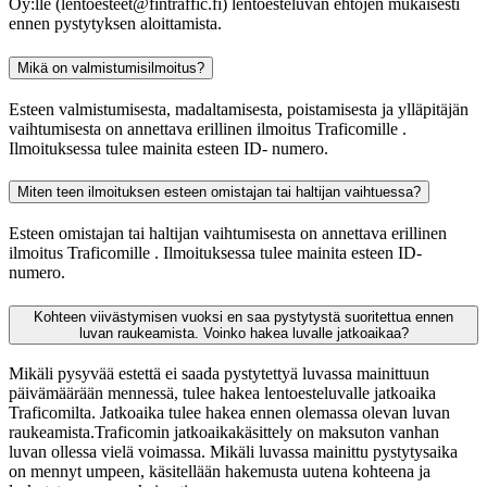
Oy:lle (lentoesteet@fintraffic.fi) lentoesteluvan ehtojen mukaisesti
ennen pystytyksen aloittamista.
Mikä on valmistumisilmoitus?
Esteen valmistumisesta, madaltamisesta, poistamisesta ja ylläpitäjän
vaihtumisesta on annettava erillinen ilmoitus Traficomille
.
Ilmoituksessa tulee mainita esteen ID- numero.
Miten teen ilmoituksen esteen omistajan tai haltijan vaihtuessa?
Esteen omistajan tai haltijan vaihtumisesta on annettava erillinen
ilmoitus Traficomille
. Ilmoituksessa tulee mainita esteen ID-
numero.
Kohteen viivästymisen vuoksi en saa pystytystä suoritettua ennen
luvan raukeamista. Voinko hakea luvalle jatkoaikaa?
Mikäli pysyvää estettä ei saada pystytettyä luvassa mainittuun
päivämäärään mennessä, tulee hakea lentoesteluvalle jatkoaika
Traficomilta. Jatkoaika tulee hakea ennen olemassa olevan luvan
raukeamista.Traficomin jatkoaikakäsittely on maksuton vanhan
luvan ollessa vielä voimassa. Mikäli luvassa mainittu pystytysaika
on mennyt umpeen, käsitellään hakemusta uutena kohteena ja