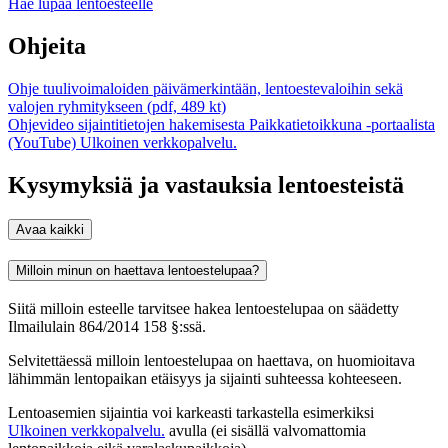
Hae lupaa lentoesteelle
Ohjeita
Ohje tuulivoimaloiden päivämerkintään, lentoestevaloihin sekä
valojen ryhmitykseen (pdf, 489 kt)
Ohjevideo sijaintitietojen hakemisesta Paikkatietoikkuna -portaalista
(YouTube)
Ulkoinen verkkopalvelu.
Kysymyksiä ja vastauksia lentoesteistä
Avaa kaikki
Milloin minun on haettava lentoestelupaa?
Siitä milloin esteelle tarvitsee hakea lentoestelupaa on säädetty
Ilmailulain 864/2014 158 §:ssä.
Selvitettäessä milloin lentoestelupaa on haettava, on huomioitava
lähimmän lentopaikan etäisyys ja sijainti suhteessa kohteeseen.
Lentoasemien sijaintia voi karkeasti tarkastella esimerkiksi
Ulkoinen verkkopalvelu.
avulla (ei sisällä valvomattomia