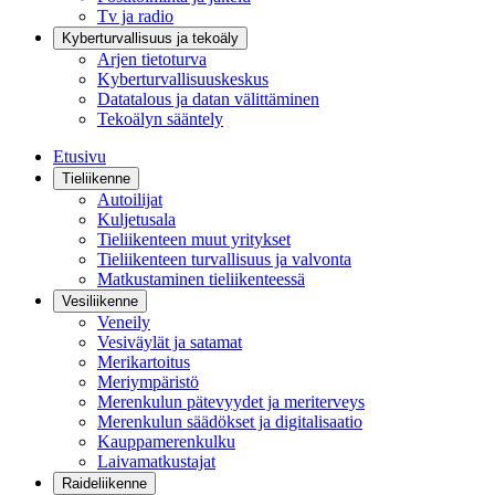
Tv ja radio
Kyberturvallisuus ja tekoäly
Arjen tietoturva
Kyberturvallisuuskeskus
Datatalous ja datan välittäminen
Tekoälyn sääntely
Etusivu
Tieliikenne
Autoilijat
Kuljetusala
Tieliikenteen muut yritykset
Tieliikenteen turvallisuus ja valvonta
Matkustaminen tieliikenteessä
Vesiliikenne
Veneily
Vesiväylät ja satamat
Merikartoitus
Meriympäristö
Merenkulun pätevyydet ja meriterveys
Merenkulun säädökset ja digitalisaatio
Kauppamerenkulku
Laivamatkustajat
Raideliikenne