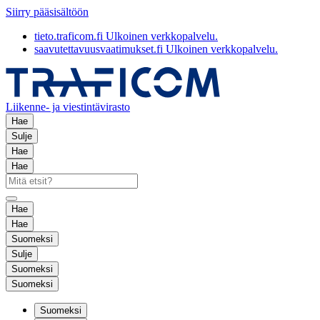
Siirry pääsisältöön
tieto.traficom.fi
Ulkoinen verkkopalvelu.
saavutettavuusvaatimukset.fi
Ulkoinen verkkopalvelu.
Liikenne- ja viestintävirasto
Hae
Sulje
Hae
Hae
Hae
Hae
Suomeksi
Sulje
Suomeksi
Suomeksi
Suomeksi