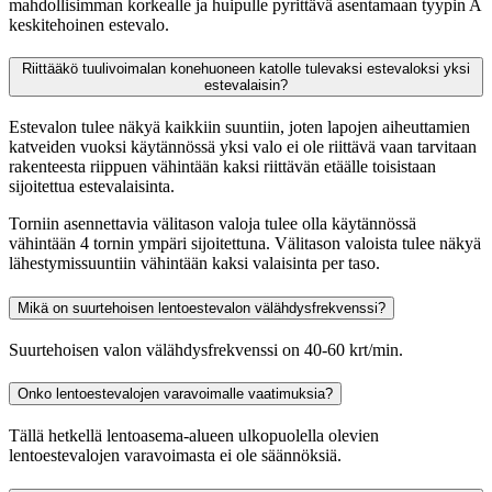
mahdollisimman korkealle ja huipulle pyrittävä asentamaan tyypin A
keskitehoinen estevalo.
Riittääkö tuulivoimalan konehuoneen katolle tulevaksi estevaloksi yksi
estevalaisin?
Estevalon tulee näkyä kaikkiin suuntiin, joten lapojen aiheuttamien
katveiden vuoksi käytännössä yksi valo ei ole riittävä vaan tarvitaan
rakenteesta riippuen vähintään kaksi riittävän etäälle toisistaan
sijoitettua estevalaisinta.
Torniin asennettavia välitason valoja tulee olla käytännössä
vähintään 4 tornin ympäri sijoitettuna. Välitason valoista tulee näkyä
lähestymissuuntiin vähintään kaksi valaisinta per taso.
Mikä on suurtehoisen lentoestevalon välähdysfrekvenssi?
Suurtehoisen valon välähdysfrekvenssi on 40-60 krt/min.
Onko lentoestevalojen varavoimalle vaatimuksia?
Tällä hetkellä lentoasema-alueen ulkopuolella olevien
lentoestevalojen varavoimasta ei ole säännöksiä.