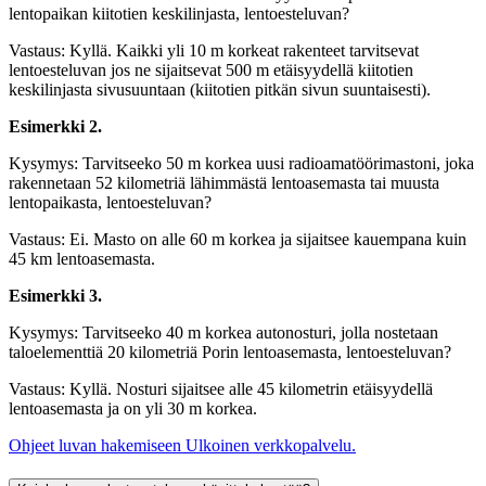
lentopaikan kiitotien keskilinjasta, lentoesteluvan?
Vastaus: Kyllä. Kaikki yli 10 m korkeat rakenteet tarvitsevat
lentoesteluvan jos ne sijaitsevat 500 m etäisyydellä kiitotien
keskilinjasta sivusuuntaan (kiitotien pitkän sivun suuntaisesti).
Esimerkki 2.
Kysymys: Tarvitseeko 50 m korkea uusi radioamatöörimastoni, joka
rakennetaan 52 kilometriä lähimmästä lentoasemasta tai muusta
lentopaikasta, lentoesteluvan?
Vastaus: Ei. Masto on alle 60 m korkea ja sijaitsee kauempana kuin
45 km lentoasemasta.
Esimerkki 3.
Kysymys: Tarvitseeko 40 m korkea autonosturi, jolla nostetaan
taloelementtiä 20 kilometriä Porin lentoasemasta, lentoesteluvan?
Vastaus: Kyllä. Nosturi sijaitsee alle 45 kilometrin etäisyydellä
lentoasemasta ja on yli 30 m korkea.
Ohjeet luvan hakemiseen
Ulkoinen verkkopalvelu.