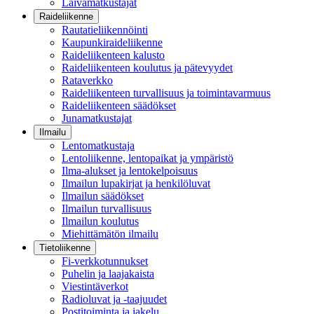
Laivamatkustajat
Raideliikenne
Rautatieliikennöinti
Kaupunkiraideliikenne
Raideliikenteen kalusto
Raideliikenteen koulutus ja pätevyydet
Rataverkko
Raideliikenteen turvallisuus ja toimintavarmuus
Raideliikenteen säädökset
Junamatkustajat
Ilmailu
Lentomatkustaja
Lentoliikenne, lentopaikat ja ympäristö
Ilma-alukset ja lentokelpoisuus
Ilmailun lupakirjat ja henkilöluvat
Ilmailun säädökset
Ilmailun turvallisuus
Ilmailun koulutus
Miehittämätön ilmailu
Tietoliikenne
Fi-verkkotunnukset
Puhelin ja laajakaista
Viestintäverkot
Radioluvat ja -taajuudet
Postitoiminta ja jakelu