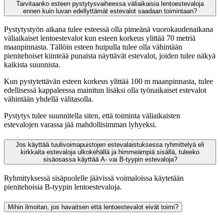
Tarvitaanko esteen pystytysvaiheessa väliaikaisia lentoestevaloja
ennen kuin luvan edellyttämät estevalot saadaan toimintaan?
Pystytystyön aikana tulee esteessä olla pimeänä vuorokaudenaikana
väliaikaiset lentoestevalot kun esteen korkeus ylittää 70 metriä
maanpinnasta. Tällöin esteen huipulla tulee olla vähintään
pienitehoiset kiinteää punaista näyttävät estevalot, joiden tulee näkyä
kaikista suunnista.
Kun pystytettävän esteen korkeus ylittää 100 m maanpinnasta, tulee
edellisessä kappaleessa mainitun lisäksi olla työnaikaiset estevalot
vähintään yhdellä välitasolla.
Pystytys tulee suunnitella siten, että toiminta väliaikaisten
estevalojen varassa jää mahdollisimman lyhyeksi.
Jos käyttää tuulivoimapuistojen estevalaistuksessa ryhmittelyä eli
kirkkaita estevaloja ulkokehällä ja himmeämpiä sisällä, tuleeko
sisäosassa käyttää A- vai B-tyypin estevaloja?
Ryhmityksessä sisäpuolelle jäävissä voimaloissa käytetään
pienitehoisia B-tyypin lentoestevaloja.
Mihin ilmoitan, jos havaitsen että lentoestevalot eivät toimi?