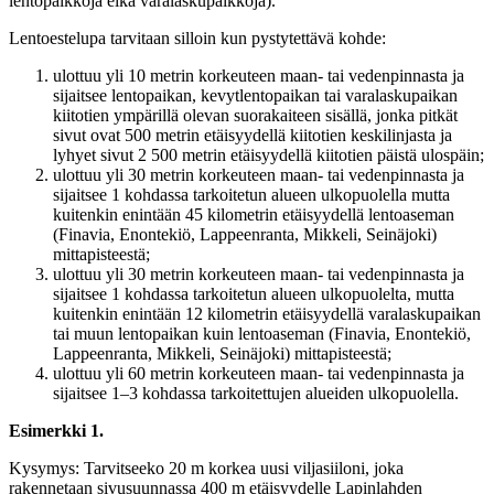
lentopaikkoja eikä varalaskupaikkoja).
Lentoestelupa tarvitaan silloin kun pystytettävä kohde:
ulottuu yli 10 metrin korkeuteen maan- tai vedenpinnasta ja
sijaitsee lentopaikan, kevytlentopaikan tai varalaskupaikan
kiitotien ympärillä olevan suorakaiteen sisällä, jonka pitkät
sivut ovat 500 metrin etäisyydellä kiitotien keskilinjasta ja
lyhyet sivut 2 500 metrin etäisyydellä kiitotien päistä ulospäin;
ulottuu yli 30 metrin korkeuteen maan- tai vedenpinnasta ja
sijaitsee 1 kohdassa tarkoitetun alueen ulkopuolella mutta
kuitenkin enintään 45 kilometrin etäisyydellä lentoaseman
(Finavia, Enontekiö, Lappeenranta, Mikkeli, Seinäjoki)
mittapisteestä;
ulottuu yli 30 metrin korkeuteen maan- tai vedenpinnasta ja
sijaitsee 1 kohdassa tarkoitetun alueen ulkopuolelta, mutta
kuitenkin enintään 12 kilometrin etäisyydellä varalaskupaikan
tai muun lentopaikan kuin lentoaseman (Finavia, Enontekiö,
Lappeenranta, Mikkeli, Seinäjoki) mittapisteestä;
ulottuu yli 60 metrin korkeuteen maan- tai vedenpinnasta ja
sijaitsee 1–3 kohdassa tarkoitettujen alueiden ulkopuolella.
Esimerkki 1.
Kysymys: Tarvitseeko 20 m korkea uusi viljasiiloni, joka
rakennetaan sivusuunnassa 400 m etäisyydelle Lapinlahden