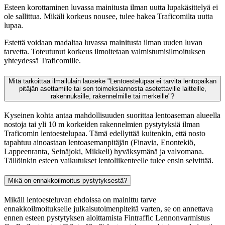
Esteen korottaminen luvassa mainitusta ilman uutta lupakäsittelyä ei
ole sallittua. Mikäli korkeus nousee, tulee hakea Traficomilta uutta
lupaa.
Estettä voidaan madaltaa luvassa mainitusta ilman uuden luvan
tarvetta. Toteutunut korkeus ilmoitetaan valmistumisilmoituksen
yhteydessä Traficomille.
Mitä tarkoittaa ilmailulain lauseke "Lentoestelupaa ei tarvita lentopaikan
pitäjän asettamille tai sen toimeksiannosta asetettaville laitteille,
rakennuksille, rakennelmille tai merkeille"?
Kyseinen kohta antaa mahdollisuuden suorittaa lentoaseman alueella
nostoja tai yli 10 m korkeiden rakennelmien pystytyksiä ilman
Traficomin lentoestelupaa. Tämä edellyttää kuitenkin, että nosto
tapahtuu ainoastaan lentoasemanpitäjän (Finavia, Enontekiö,
Lappeenranta, Seinäjoki, Mikkeli) hyväksymänä ja valvomana.
Tällöinkin esteen vaikutukset lentoliikenteelle tulee ensin selvittää.
Mikä on ennakkoilmoitus pystytyksestä?
Mikäli lentoesteluvan ehdoissa on mainittu tarve
ennakkoilmoitukselle julkaisutoimenpiteitä varten, se on annettava
ennen esteen pystytyksen aloittamista Fintraffic Lennonvarmistus