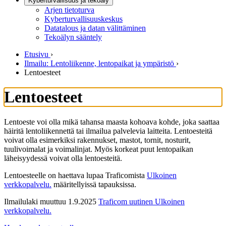
Kyberturvallisuus ja tekoäly
Arjen tietoturva
Kyberturvallisuuskeskus
Datatalous ja datan välittäminen
Tekoälyn sääntely
Etusivu
›
Ilmailu: Lentoliikenne, lentopaikat ja ympäristö
›
Lentoesteet
Lentoesteet
Lentoeste voi olla mikä tahansa maasta kohoava kohde, joka saattaa
häiritä lentoliikennettä tai ilmailua palvelevia laitteita. Lentoesteitä
voivat olla esimerkiksi rakennukset, mastot, tornit, nosturit,
tuulivoimalat ja voimalinjat. Myös korkeat puut lentopaikan
läheisyydessä voivat olla lentoesteitä.
Lentoesteelle on haettava lupaa Traficomista
Ulkoinen
verkkopalvelu.
määritellyissä tapauksissa.
Ilmailulaki muuttuu 1.9.2025
Traficom uutinen
Ulkoinen
verkkopalvelu.