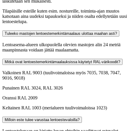
laskutetaan sen mukaisesti.
Tilapäisille esteille kuten esim. nostureille, toiminta-ajan muutos
katsotaan aina uudeksi tapaukseksi ja niiden osalta edellytetään uusi
lentoestelupa.
Tuleeko mastojen lentoestemerkintämaalaus ulottaa maahan asti?
Lentoasema-alueen ulkopuolella olevien mastojen alin 24 metriä
maanpinnasta voidaan jättää maalaamatta.
Mitkä ovat lentoestemerkintämaalauksissa käytetyt RAL-värikoodit?
Valkoinen RAL 9003 (tuulivoimaloissa myös 7035, 7038, 7047,
9016, 9018)
Punainen RAL 3024, RAL 3026
Oranssi RAL 2009
Keltainen RAL 1003 (merialueen tuulivoimaloissa 1023)
Milloin este tulee varustaa lentoestevaloilla?
Lentoestelupaan on kirjattu luvan ehtoihin vaadittavat estevalot.