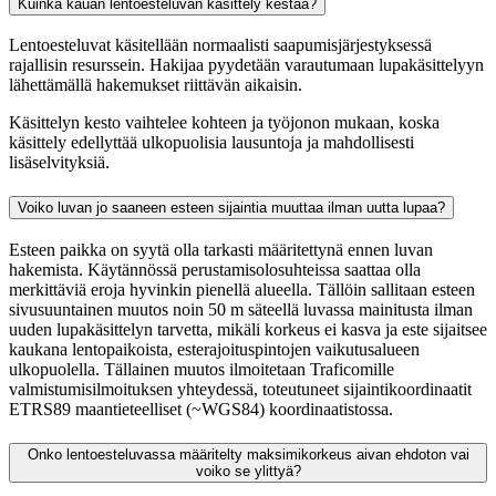
Kuinka kauan lentoesteluvan käsittely kestää?
Lentoesteluvat käsitellään normaalisti saapumisjärjestyksessä
rajallisin resurssein. Hakijaa pyydetään varautumaan lupakäsittelyyn
lähettämällä hakemukset riittävän aikaisin.
Käsittelyn kesto vaihtelee kohteen ja työjonon mukaan, koska
käsittely edellyttää ulkopuolisia lausuntoja ja mahdollisesti
lisäselvityksiä.
Voiko luvan jo saaneen esteen sijaintia muuttaa ilman uutta lupaa?
Esteen paikka on syytä olla tarkasti määritettynä ennen luvan
hakemista. Käytännössä perustamisolosuhteissa saattaa olla
merkittäviä eroja hyvinkin pienellä alueella. Tällöin sallitaan esteen
sivusuuntainen muutos noin 50 m säteellä luvassa mainitusta ilman
uuden lupakäsittelyn tarvetta, mikäli korkeus ei kasva ja este sijaitsee
kaukana lentopaikoista, esterajoituspintojen vaikutusalueen
ulkopuolella. Tällainen muutos ilmoitetaan Traficomille
valmistumisilmoituksen yhteydessä, toteutuneet sijaintikoordinaatit
ETRS89 maantieteelliset (~WGS84) koordinaatistossa.
Onko lentoesteluvassa määritelty maksimikorkeus aivan ehdoton vai
voiko se ylittyä?