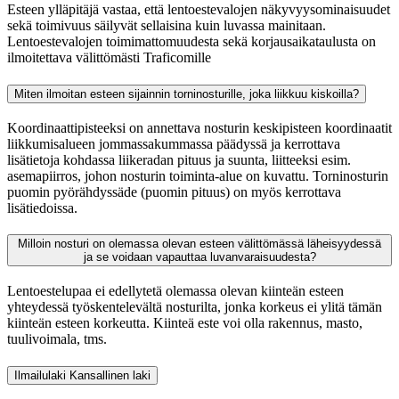
Esteen ylläpitäjä vastaa, että lentoestevalojen näkyvyysominaisuudet
sekä toimivuus säilyvät sellaisina kuin luvassa mainitaan.
Lentoestevalojen toimimattomuudesta sekä korjausaikataulusta on
ilmoitettava välittömästi Traficomille
Miten ilmoitan esteen sijainnin torninosturille, joka liikkuu kiskoilla?
Koordinaattipisteeksi on annettava nosturin keskipisteen koordinaatit
liikkumisalueen jommassakummassa päädyssä ja kerrottava
lisätietoja kohdassa liikeradan pituus ja suunta, liitteeksi esim.
asemapiirros, johon nosturin toiminta-alue on kuvattu. Torninosturin
puomin pyörähdyssäde (puomin pituus) on myös kerrottava
lisätiedoissa.
Milloin nosturi on olemassa olevan esteen välittömässä läheisyydessä
ja se voidaan vapauttaa luvanvaraisuudesta?
Lentoestelupaa ei edellytetä olemassa olevan kiinteän esteen
yhteydessä työskentelevältä nosturilta, jonka korkeus ei ylitä tämän
kiinteän esteen korkeutta. Kiinteä este voi olla rakennus, masto,
tuulivoimala, tms.
Ilmailulaki
Kansallinen laki