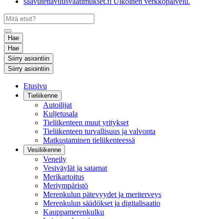
saavutettavuusvaatimukset.fi
Ulkoinen verkkopalvelu.
Hae
Hae
Siirry asiointiin
Siirry asiointiin
Etusivu
Tieliikenne
Autoilijat
Kuljetusala
Tieliikenteen muut yritykset
Tieliikenteen turvallisuus ja valvonta
Matkustaminen tieliikenteessä
Vesiliikenne
Veneily
Vesiväylät ja satamat
Merikartoitus
Meriympäristö
Merenkulun pätevyydet ja meriterveys
Merenkulun säädökset ja digitalisaatio
Kauppamerenkulku