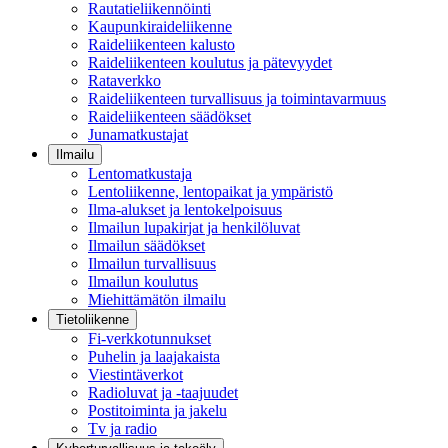
Rautatieliikennöinti
Kaupunkiraideliikenne
Raideliikenteen kalusto
Raideliikenteen koulutus ja pätevyydet
Rataverkko
Raideliikenteen turvallisuus ja toimintavarmuus
Raideliikenteen säädökset
Junamatkustajat
Ilmailu
Lentomatkustaja
Lentoliikenne, lentopaikat ja ympäristö
Ilma-alukset ja lentokelpoisuus
Ilmailun lupakirjat ja henkilöluvat
Ilmailun säädökset
Ilmailun turvallisuus
Ilmailun koulutus
Miehittämätön ilmailu
Tietoliikenne
Fi-verkkotunnukset
Puhelin ja laajakaista
Viestintäverkot
Radioluvat ja -taajuudet
Postitoiminta ja jakelu
Tv ja radio