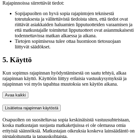
Rajapinnoissa siirrettävät tiedot:
Sopijapuolten on hyvä sopia rajapintojen teknisestä
toteutuksesta ja välitettävistä tiedoista siten, että tiedot ovat
riittävät asiakkaiden haluamien lipputuotteiden varaamisen ja
että matkustajalle toimitetut lipputuotteet ovat asianmukaisesti
todennettavissa matkan alkaessa ja aikana.
Tietojen sopimisessa tulee ottaa huomioon tietosuojaan
liittyvät säädökset.
5. Käyttö
Kun sopimus rajapinnan hyödyntämisestä on saatu tehtyä, alkaa
rajapinnan käyttö. Käyttöön liittyy erilaisia vastuukysymyksiä ja
rajapinnan voi myös tapahtua muutoksia sen käytön aikana.
Avaa kaikki
Lisätietoa rajapinnan käytöstä
Osapuolten on suositeltavaa sopia keskinäisistä vastuusuhteistaan,
koska matkustajan suojasta matkaketjuissa ei ole olemassa omia
erityisiä säännöksiä. Matkustajan oikeuksia koskeva lainsäädäntö on
pirstaloitunutta ja tapauskohtaista.