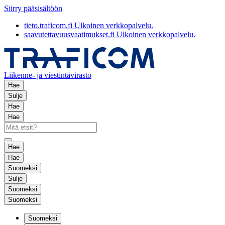
Siirry pääsisältöön
tieto.traficom.fi
Ulkoinen verkkopalvelu.
saavutettavuusvaatimukset.fi
Ulkoinen verkkopalvelu.
Liikenne- ja viestintävirasto
Hae
Sulje
Hae
Hae
Hae
Hae
Suomeksi
Sulje
Suomeksi
Suomeksi
Suomeksi