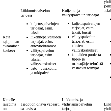
yhdi
joill
Kuljetus- ja
asiak
Liikkumispalvelun
välityspalvelun tarjoajat
tarjoaja
kuljetuspalvelujen
kuljetuspalvelujen
tarjoajat, esim.
tarjoajat, esim.
taksit, bussit
taksit
välityspalvelun
Ketä
liikennepalveluiden
tarjoajat, esim.
rajapinnan
tarjoajat, esim.
taksien
avaaminen
autovuokraamot
välityskeskukset
koskee?
välityspalvelun
tai näiden puolesta
tarjoajat, esim.
lippu- ja
taksien
maksujärjestelmästä
välityskeskukset
vastaavat toimijat
tieto-, pysäköinti-
ja tukipalvelut
Kenelle
Liikkumis- ja
rajapinta
Tiedot on oltava vapaasti
yhdistämispalvelun
Liik
on
saatavissa
tarjoajille
yhdi