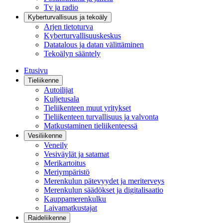
Tv ja radio
Kyberturvallisuus ja tekoäly
Arjen tietoturva
Kyberturvallisuuskeskus
Datatalous ja datan välittäminen
Tekoälyn sääntely
Etusivu
Tieliikenne
Autoilijat
Kuljetusala
Tieliikenteen muut yritykset
Tieliikenteen turvallisuus ja valvonta
Matkustaminen tieliikenteessä
Vesiliikenne
Veneily
Vesiväylät ja satamat
Merikartoitus
Meriympäristö
Merenkulun pätevyydet ja meriterveys
Merenkulun säädökset ja digitalisaatio
Kauppamerenkulku
Laivamatkustajat
Raideliikenne