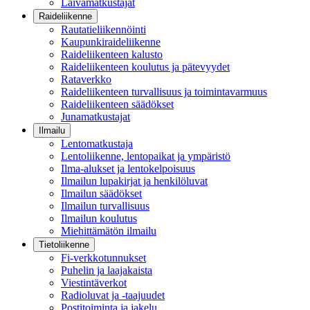
Laivamatkustajat
Raideliikenne
Rautatieliikennöinti
Kaupunkiraideliikenne
Raideliikenteen kalusto
Raideliikenteen koulutus ja pätevyydet
Rataverkko
Raideliikenteen turvallisuus ja toimintavarmuus
Raideliikenteen säädökset
Junamatkustajat
Ilmailu
Lentomatkustaja
Lentoliikenne, lentopaikat ja ympäristö
Ilma-alukset ja lentokelpoisuus
Ilmailun lupakirjat ja henkilöluvat
Ilmailun säädökset
Ilmailun turvallisuus
Ilmailun koulutus
Miehittämätön ilmailu
Tietoliikenne
Fi-verkkotunnukset
Puhelin ja laajakaista
Viestintäverkot
Radioluvat ja -taajuudet
Postitoiminta ja jakelu