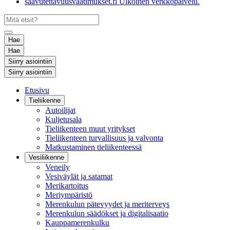
saavutettavuusvaatimukset.fi
Ulkoinen verkkopalvelu.
Hae
Hae
Siirry asiointiin
Siirry asiointiin
Etusivu
Tieliikenne
Autoilijat
Kuljetusala
Tieliikenteen muut yritykset
Tieliikenteen turvallisuus ja valvonta
Matkustaminen tieliikenteessä
Vesiliikenne
Veneily
Vesiväylät ja satamat
Merikartoitus
Meriympäristö
Merenkulun pätevyydet ja meriterveys
Merenkulun säädökset ja digitalisaatio
Kauppamerenkulku