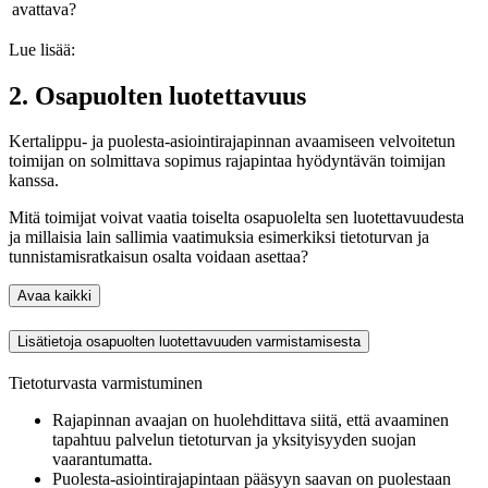
avattava?
Lue lisää:
2. Osapuolten luotettavuus
Kertalippu- ja puolesta-asiointirajapinnan avaamiseen velvoitetun
toimijan on solmittava sopimus rajapintaa hyödyntävän toimijan
kanssa.
Mitä toimijat voivat vaatia toiselta osapuolelta sen luotettavuudesta
ja millaisia lain sallimia vaatimuksia esimerkiksi tietoturvan ja
tunnistamisratkaisun osalta voidaan asettaa?
Avaa kaikki
Lisätietoja osapuolten luotettavuuden varmistamisesta
Tietoturvasta varmistuminen
Rajapinnan avaajan on huolehdittava siitä, että avaaminen
tapahtuu palvelun tietoturvan ja yksityisyyden suojan
vaarantumatta.
Puolesta-asiointirajapintaan pääsyyn saavan on puolestaan