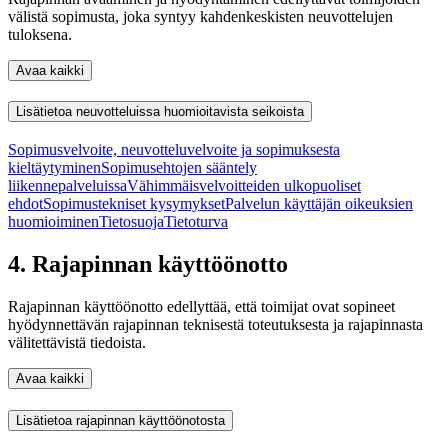
välistä sopimusta, joka syntyy kahdenkeskisten neuvottelujen
tuloksena.
Avaa kaikki
Lisätietoa neuvotteluissa huomioitavista seikoista
Sopimusvelvoite, neuvotteluvelvoite ja sopimuksesta
kieltäytyminen
Sopimusehtojen sääntely
liikennepalveluissa
Vähimmäisvelvoitteiden ulkopuoliset
ehdot
Sopimustekniset kysymykset
Palvelun käyttäjän oikeuksien
huomioiminen
Tietosuoja
Tietoturva
4. Rajapinnan käyttöönotto
Rajapinnan käyttöönotto edellyttää, että toimijat ovat sopineet
hyödynnettävän rajapinnan teknisestä toteutuksesta ja rajapinnasta
välitettävistä tiedoista.
Avaa kaikki
Lisätietoa rajapinnan käyttöönotosta