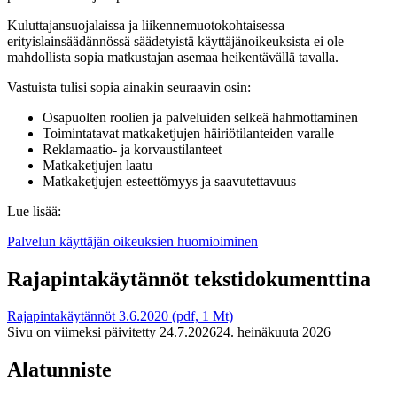
Kuluttajansuojalaissa ja liikennemuotokohtaisessa
erityislainsäädännössä säädetyistä käyttäjänoikeuksista ei ole
mahdollista sopia matkustajan asemaa heikentävällä tavalla.
Vastuista tulisi sopia ainakin seuraavin osin:
Osapuolten roolien ja palveluiden selkeä hahmottaminen
Toimintatavat matkaketjujen häiriötilanteiden varalle
Reklamaatio- ja korvaustilanteet
Matkaketjujen laatu
Matkaketjujen esteettömyys ja saavutettavuus
Lue lisää:
Palvelun käyttäjän oikeuksien huomioiminen
Rajapintakäytännöt tekstidokumenttina
Rajapintakäytännöt 3.6.2020 (pdf, 1 Mt)
Sivu on viimeksi päivitetty
24.7.2026
24. heinäkuuta 2026
Alatunniste