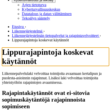
Kyberturvallisuus ja tekoäly
Arjen tietoturva
Kyberturvallisuuskeskus
Datatalous ja datan välittäminen
Tekoälyn sääntely
Etusivu
›
Liikennejärjestelmä
›
Liikennejärjestelmän tietopalvelut ja rajapintavelvoitteet
›
Lippurajapintoja koskevat käytännöt
Lippurajapintoja koskevat
käytännöt
Liikennepalvelulaki velvoittaa toimijoita avaamaan kertalipun ja
puolesta-asioinnin rajapinnat. Lisäksi laki velvoittaa toimijoita
yhteistyöhön rajapintojen avaamisessa.
Rajapintakäytännöt ovat ei-sitovia
sopimuskäytäntöjä rajapinnoista
sopimiseen