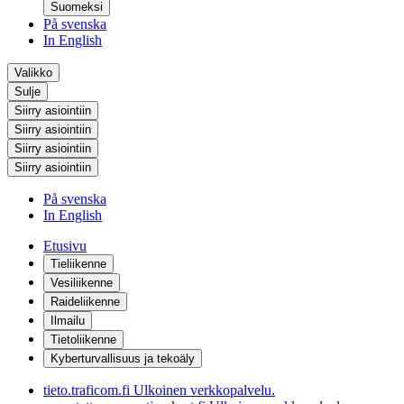
Suomeksi
På svenska
In English
Valikko
Sulje
Siirry asiointiin
Siirry asiointiin
Siirry asiointiin
Siirry asiointiin
På svenska
In English
Etusivu
Tieliikenne
Vesiliikenne
Raideliikenne
Ilmailu
Tietoliikenne
Kyberturvallisuus ja tekoäly
tieto.traficom.fi
Ulkoinen verkkopalvelu.