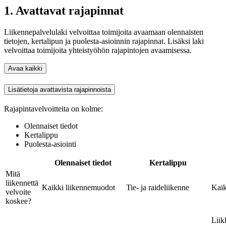
1. Avattavat rajapinnat
Liikennepalvelulaki velvoittaa toimijoita avaamaan olennaisten
tietojen, kertalipun ja puolesta-asioinnin rajapinnat. Lisäksi laki
velvoittaa toimijoita yhteistyöhön rajapintojen avaamisessa.
Avaa kaikki
Lisätietoja avattavista rajapinnoista
Rajapintavelvoitteita on kolme:
Olennaiset tiedot
Kertalippu
Puolesta-asiointi
Olennaiset tiedot
Kertalippu
Mitä
liikennettä
Kaikki liikennemuodot
Tie- ja raideliikenne
Kaik
velvoite
koskee?
Liik