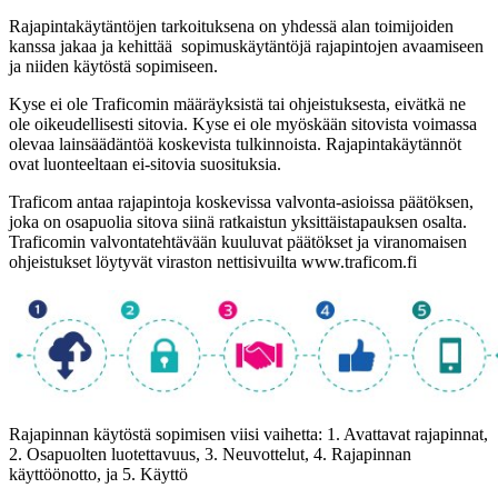
Rajapintakäytäntöjen tarkoituksena on yhdessä alan toimijoiden
kanssa jakaa ja kehittää sopimuskäytäntöjä rajapintojen avaamiseen
ja niiden käytöstä sopimiseen.
Kyse ei ole Traficomin määräyksistä tai ohjeistuksesta, eivätkä ne
ole oikeudellisesti sitovia. Kyse ei ole myöskään sitovista voimassa
olevaa lainsäädäntöä koskevista tulkinnoista. Rajapintakäytännöt
ovat luonteeltaan ei-sitovia suosituksia.
Traficom antaa rajapintoja koskevissa valvonta-asioissa päätöksen,
joka on osapuolia sitova siinä ratkaistun yksittäistapauksen osalta.
Traficomin valvontatehtävään kuuluvat päätökset ja viranomaisen
ohjeistukset löytyvät viraston nettisivuilta www.traficom.fi
Rajapinnan käytöstä sopimisen viisi vaihetta: 1. Avattavat rajapinnat,
2. Osapuolten luotettavuus, 3. Neuvottelut, 4. Rajapinnan
käyttöönotto, ja 5. Käyttö