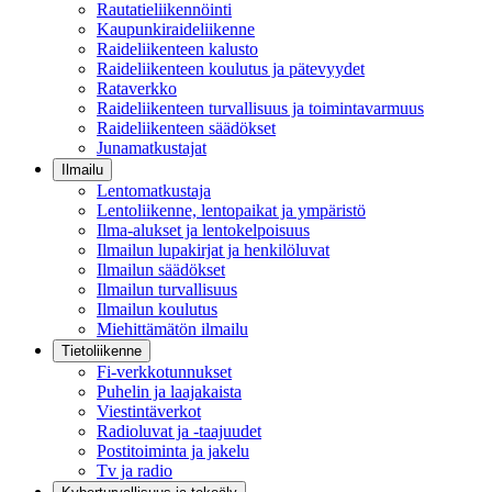
Rautatieliikennöinti
Kaupunkiraideliikenne
Raideliikenteen kalusto
Raideliikenteen koulutus ja pätevyydet
Rataverkko
Raideliikenteen turvallisuus ja toimintavarmuus
Raideliikenteen säädökset
Junamatkustajat
Ilmailu
Lentomatkustaja
Lentoliikenne, lentopaikat ja ympäristö
Ilma-alukset ja lentokelpoisuus
Ilmailun lupakirjat ja henkilöluvat
Ilmailun säädökset
Ilmailun turvallisuus
Ilmailun koulutus
Miehittämätön ilmailu
Tietoliikenne
Fi-verkkotunnukset
Puhelin ja laajakaista
Viestintäverkot
Radioluvat ja -taajuudet
Postitoiminta ja jakelu
Tv ja radio