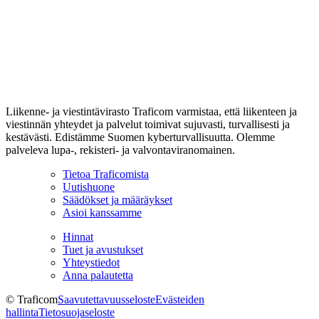
Liikenne- ja viestintävirasto Traficom varmistaa, että liikenteen ja
viestinnän yhteydet ja palvelut toimivat sujuvasti, turvallisesti ja
kestävästi. Edistämme Suomen kyberturvallisuutta. Olemme
palveleva lupa-, rekisteri- ja valvontaviranomainen.
Tietoa Traficomista
Uutishuone
Säädökset ja määräykset
Asioi kanssamme
Hinnat
Tuet ja avustukset
Yhteystiedot
Anna palautetta
© Traficom
Saavutettavuusseloste
Evästeiden
hallinta
Tietosuojaseloste