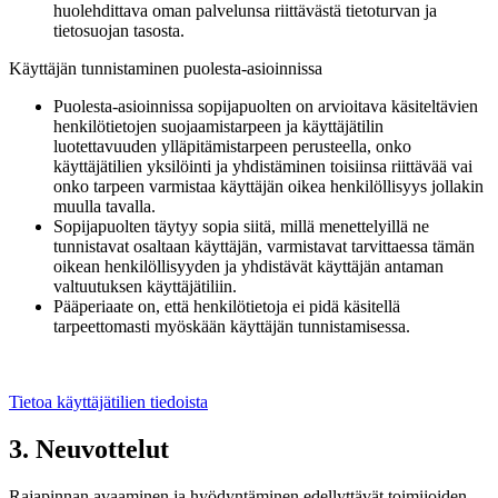
huolehdittava oman palvelunsa riittävästä tietoturvan ja
tietosuojan tasosta.
Käyttäjän tunnistaminen puolesta-asioinnissa
Puolesta-asioinnissa sopijapuolten on arvioitava käsiteltävien
henkilötietojen suojaamistarpeen ja käyttäjätilin
luotettavuuden ylläpitämistarpeen perusteella, onko
käyttäjätilien yksilöinti ja yhdistäminen toisiinsa riittävää vai
onko tarpeen varmistaa käyttäjän oikea henkilöllisyys jollakin
muulla tavalla.
Sopijapuolten täytyy sopia siitä, millä menettelyillä ne
tunnistavat osaltaan käyttäjän, varmistavat tarvittaessa tämän
oikean henkilöllisyyden ja yhdistävät käyttäjän antaman
valtuutuksen käyttäjätiliin.
Pääperiaate on, että henkilötietoja ei pidä käsitellä
tarpeettomasti myöskään käyttäjän tunnistamisessa.
Tietoa käyttäjätilien tiedoista
3. Neuvottelut
Rajapinnan avaaminen ja hyödyntäminen edellyttävät toimijoiden