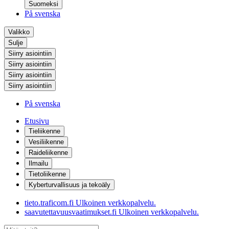
Suomeksi
På svenska
Valikko
Sulje
Siirry asiointiin
Siirry asiointiin
Siirry asiointiin
Siirry asiointiin
På svenska
Etusivu
Tieliikenne
Vesiliikenne
Raideliikenne
Ilmailu
Tietoliikenne
Kyberturvallisuus ja tekoäly
tieto.traficom.fi
Ulkoinen verkkopalvelu.
saavutettavuusvaatimukset.fi
Ulkoinen verkkopalvelu.