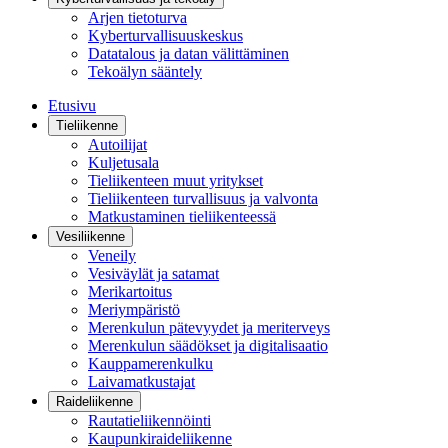
Arjen tietoturva
Kyberturvallisuuskeskus
Datatalous ja datan välittäminen
Tekoälyn sääntely
Etusivu
Tieliikenne
Autoilijat
Kuljetusala
Tieliikenteen muut yritykset
Tieliikenteen turvallisuus ja valvonta
Matkustaminen tieliikenteessä
Vesiliikenne
Veneily
Vesiväylät ja satamat
Merikartoitus
Meriympäristö
Merenkulun pätevyydet ja meriterveys
Merenkulun säädökset ja digitalisaatio
Kauppamerenkulku
Laivamatkustajat
Raideliikenne
Rautatieliikennöinti
Kaupunkiraideliikenne