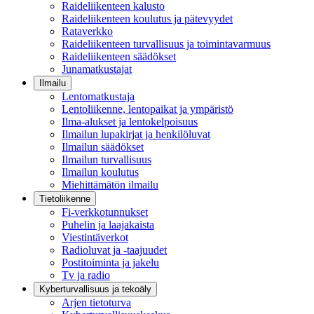
Raideliikenteen kalusto
Raideliikenteen koulutus ja pätevyydet
Rataverkko
Raideliikenteen turvallisuus ja toimintavarmuus
Raideliikenteen säädökset
Junamatkustajat
Ilmailu
Lentomatkustaja
Lentoliikenne, lentopaikat ja ympäristö
Ilma-alukset ja lentokelpoisuus
Ilmailun lupakirjat ja henkilöluvat
Ilmailun säädökset
Ilmailun turvallisuus
Ilmailun koulutus
Miehittämätön ilmailu
Tietoliikenne
Fi-verkkotunnukset
Puhelin ja laajakaista
Viestintäverkot
Radioluvat ja -taajuudet
Postitoiminta ja jakelu
Tv ja radio
Kyberturvallisuus ja tekoäly
Arjen tietoturva