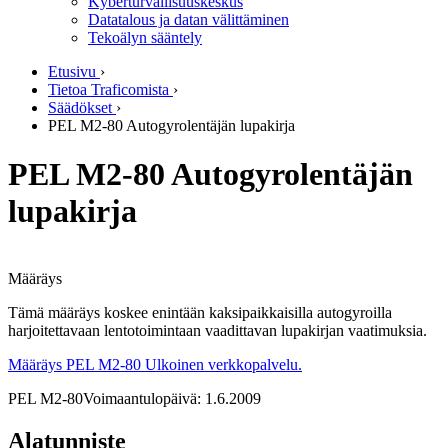
Kyberturvallisuuskeskus
Datatalous ja datan välittäminen
Tekoälyn sääntely
Etusivu
›
Tietoa Traficomista
›
Säädökset
›
PEL M2-80 Autogyrolentäjän lupakirja
PEL M2-80 Autogyrolentäjän
lupakirja
Määräys
Tämä määräys koskee enintään kaksipaikkaisilla autogyroilla
harjoitettavaan lentotoimintaan vaadittavan lupakirjan vaatimuksia.
Määräys PEL M2-80
Ulkoinen verkkopalvelu.
PEL M2-80
Voimaantulopäivä: 1.6.2009
Alatunniste