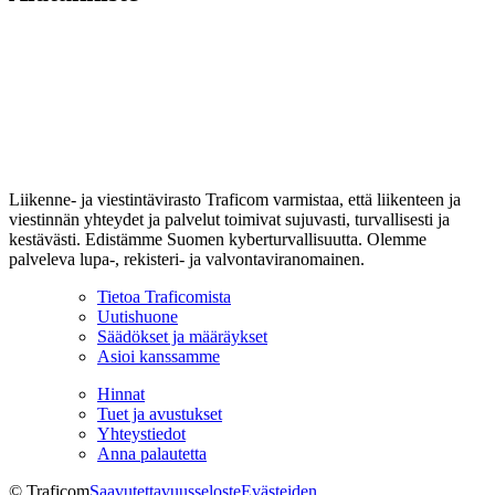
Liikenne- ja viestintävirasto Traficom varmistaa, että liikenteen ja
viestinnän yhteydet ja palvelut toimivat sujuvasti, turvallisesti ja
kestävästi. Edistämme Suomen kyberturvallisuutta. Olemme
palveleva lupa-, rekisteri- ja valvontaviranomainen.
Tietoa Traficomista
Uutishuone
Säädökset ja määräykset
Asioi kanssamme
Hinnat
Tuet ja avustukset
Yhteystiedot
Anna palautetta
© Traficom
Saavutettavuusseloste
Evästeiden