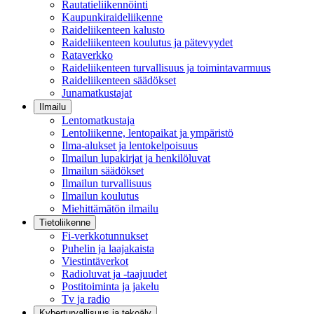
Rautatieliikennöinti
Kaupunkiraideliikenne
Raideliikenteen kalusto
Raideliikenteen koulutus ja pätevyydet
Rataverkko
Raideliikenteen turvallisuus ja toimintavarmuus
Raideliikenteen säädökset
Junamatkustajat
Ilmailu
Lentomatkustaja
Lentoliikenne, lentopaikat ja ympäristö
Ilma-alukset ja lentokelpoisuus
Ilmailun lupakirjat ja henkilöluvat
Ilmailun säädökset
Ilmailun turvallisuus
Ilmailun koulutus
Miehittämätön ilmailu
Tietoliikenne
Fi-verkkotunnukset
Puhelin ja laajakaista
Viestintäverkot
Radioluvat ja -taajuudet
Postitoiminta ja jakelu
Tv ja radio
Kyberturvallisuus ja tekoäly