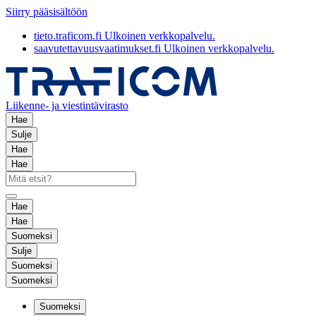
Siirry pääsisältöön
tieto.traficom.fi
Ulkoinen verkkopalvelu.
saavutettavuusvaatimukset.fi
Ulkoinen verkkopalvelu.
Liikenne- ja viestintävirasto
Hae
Sulje
Hae
Hae
Hae
Hae
Suomeksi
Sulje
Suomeksi
Suomeksi
Suomeksi