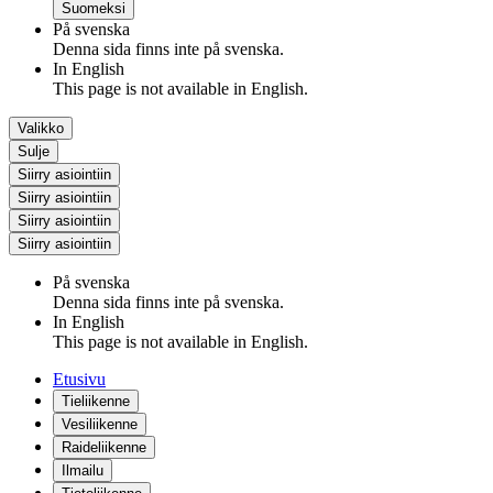
Suomeksi
På svenska
Denna sida finns inte på svenska.
In English
This page is not available in English.
Valikko
Sulje
Siirry asiointiin
Siirry asiointiin
Siirry asiointiin
Siirry asiointiin
På svenska
Denna sida finns inte på svenska.
In English
This page is not available in English.
Etusivu
Tieliikenne
Vesiliikenne
Raideliikenne
Ilmailu