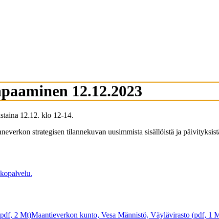
apaaminen 12.12.2023
istaina 12.12. klo 12-14.
nneverkon strategisen tilannekuvan uusimmista sisällöistä ja päivityksis
kopalvelu.
pdf, 2 Mt)
Maantieverkon kunto, Vesa Männistö, Väylävirasto (pdf, 1 M