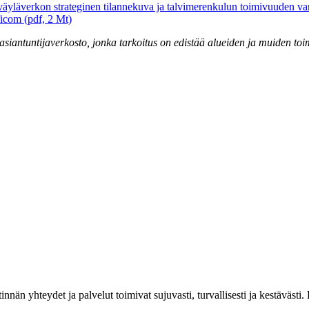
väyläverkon strateginen tilannekuva ja talvimerenkulun toimivuuden va
ficom (pdf, 2 Mt)
siantuntijaverkosto, jonka tarkoitus on edistää alueiden ja muiden toim
estinnän yhteydet ja palvelut toimivat sujuvasti, turvallisesti ja kestäv