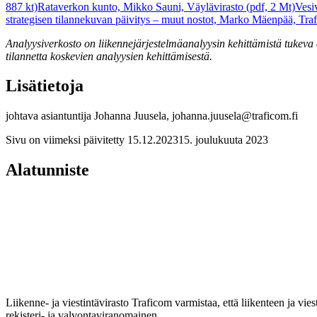
887 kt)
Rataverkon kunto, Mikko Sauni, Väylävirasto (pdf, 2 Mt)
Vesi
strategisen tilannekuvan päivitys – muut nostot, Marko Mäenpää, Tra
Analyysiverkosto on liikennejärjestelmäanalyysin kehittämistä tukeva a
tilannetta koskevien analyysien kehittämisestä.
Lisätietoja
johtava asiantuntija Johanna Juusela, johanna.juusela@traficom.fi
Sivu on viimeksi päivitetty
15.12.2023
15. joulukuuta 2023
Alatunniste
Liikenne- ja viestintävirasto Traficom varmistaa, että liikenteen ja vi
rekisteri- ja valvontaviranomainen.