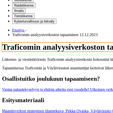
Vesiliikenne
Raideliikenne
Ilmailu
Tietoliikenne
Kyberturvallisuus ja tekoäly
Etusivu
›
Traficomin analyysiverkoston tapaaminen 12.12.2023
Traficomin analyysiverkoston t
Liikenne- ja viestintävirasto Traficomin analyysiverkosto kokoontui ti
Tapaamisessa Traficomin ja Väyläviraston asiantuntijat kertoivat liike
Osallistuitko joulukuun tapaamiseen?
Vastaa palautekyselyyn ja ehdota aiheita ensi vuodelle!
Ulkoinen verk
Esitysmateriaali
Maantieverkon strateginen tilannekuva, Pekka Ovaska, Väylävirasto (