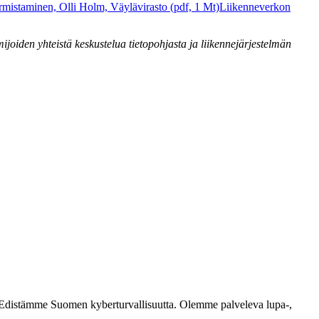
rmistaminen, Olli Holm, Väylävirasto (pdf, 1 Mt)
Liikenneverkon
ijoiden yhteistä keskustelua tietopohjasta ja liikennejärjestelmän
ästi. Edistämme Suomen kyberturvallisuutta. Olemme palveleva lupa-,