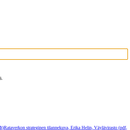
tä.
t)
Rataverkon strateginen tilannekuva, Erika Helin, Väylävirasto (pdf,