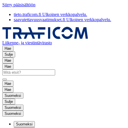
Siirry pääsisältöön
tieto.traficom.fi
Ulkoinen verkkopalvelu.
saavutettavuusvaatimukset.fi
Ulkoinen verkkopalvelu.
Liikenne- ja viestintävirasto
Hae
Sulje
Hae
Hae
Hae
Hae
Suomeksi
Sulje
Suomeksi
Suomeksi
Suomeksi