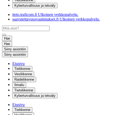
Tietoliikenne
Kyberturvallisuus ja tekoäly
tieto.traficom.fi
Ulkoinen verkkopalvelu.
saavutettavuusvaatimukset.fi
Ulkoinen verkkopalvelu.
Hae
Hae
Siirry asiointiin
Siirry asiointiin
Etusivu
Tieliikenne
Vesiliikenne
Raideliikenne
Ilmailu
Tietoliikenne
Kyberturvallisuus ja tekoäly
Etusivu
Tieliikenne