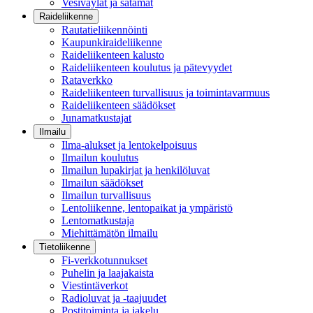
Vesiväylät ja satamat
Raideliikenne
Rautatieliikennöinti
Kaupunkiraideliikenne
Raideliikenteen kalusto
Raideliikenteen koulutus ja pätevyydet
Rataverkko
Raideliikenteen turvallisuus ja toimintavarmuus
Raideliikenteen säädökset
Junamatkustajat
Ilmailu
Ilma-alukset ja lentokelpoisuus
Ilmailun koulutus
Ilmailun lupakirjat ja henkilöluvat
Ilmailun säädökset
Ilmailun turvallisuus
Lentoliikenne, lentopaikat ja ympäristö
Lentomatkustaja
Miehittämätön ilmailu
Tietoliikenne
Fi-verkkotunnukset
Puhelin ja laajakaista
Viestintäverkot
Radioluvat ja -taajuudet
Postitoiminta ja jakelu