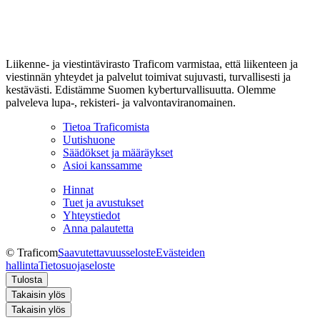
Liikenne- ja viestintävirasto Traficom varmistaa, että liikenteen ja
viestinnän yhteydet ja palvelut toimivat sujuvasti, turvallisesti ja
kestävästi. Edistämme Suomen kyberturvallisuutta. Olemme
palveleva lupa-, rekisteri- ja valvontaviranomainen.
Tietoa Traficomista
Uutishuone
Säädökset ja määräykset
Asioi kanssamme
Hinnat
Tuet ja avustukset
Yhteystiedot
Anna palautetta
© Traficom
Saavutettavuusseloste
Evästeiden
hallinta
Tietosuojaseloste
Tulosta
Takaisin ylös
Takaisin ylös