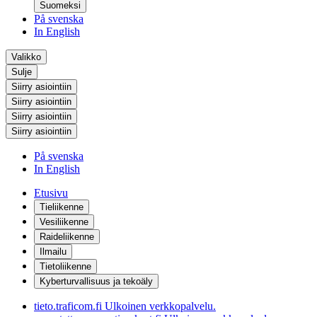
Suomeksi
På svenska
In English
Valikko
Sulje
Siirry asiointiin
Siirry asiointiin
Siirry asiointiin
Siirry asiointiin
På svenska
In English
Etusivu
Tieliikenne
Vesiliikenne
Raideliikenne
Ilmailu
Tietoliikenne
Kyberturvallisuus ja tekoäly
tieto.traficom.fi
Ulkoinen verkkopalvelu.