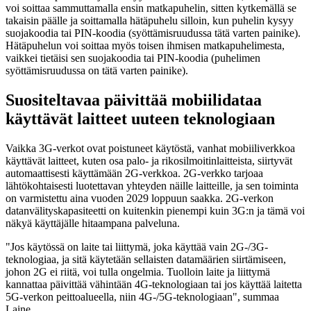
voi soittaa sammuttamalla ensin matkapuhelin, sitten kytkemällä se
takaisin päälle ja soittamalla hätäpuhelu silloin, kun puhelin kysyy
suojakoodia tai PIN-koodia (syöttämisruudussa tätä varten painike).
Hätäpuhelun voi soittaa myös toisen ihmisen matkapuhelimesta,
vaikkei tietäisi sen suojakoodia tai PIN-koodia (puhelimen
syöttämisruudussa on tätä varten painike).
Suositeltavaa päivittää mobiilidataa
käyttävät laitteet uuteen teknologiaan
Vaikka 3G-verkot ovat poistuneet käytöstä, vanhat mobiiliverkkoa
käyttävät laitteet, kuten osa palo- ja rikosilmoitinlaitteista, siirtyvät
automaattisesti käyttämään 2G-verkkoa. 2G-verkko tarjoaa
lähtökohtaisesti luotettavan yhteyden näille laitteille, ja sen toiminta
on varmistettu aina vuoden 2029 loppuun saakka. 2G-verkon
datanvälityskapasiteetti on kuitenkin pienempi kuin 3G:n ja tämä voi
näkyä käyttäjälle hitaampana palveluna.
"Jos käytössä on laite tai liittymä, joka käyttää vain 2G-/3G-
teknologiaa, ja sitä käytetään sellaisten datamäärien siirtämiseen,
johon 2G ei riitä, voi tulla ongelmia. Tuolloin laite ja liittymä
kannattaa päivittää vähintään 4G-teknologiaan tai jos käyttää laitetta
5G-verkon peittoalueella, niin 4G-/5G-teknologiaan", summaa
Laine.