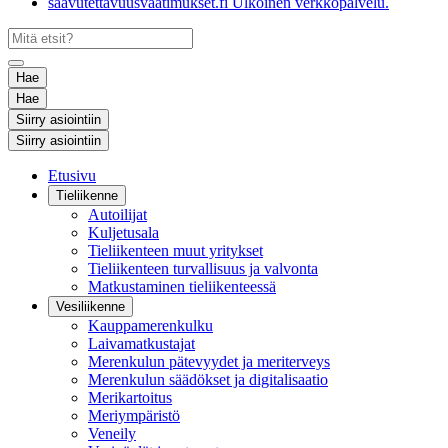
saavutettavuusvaatimukset.fi
Ulkoinen verkkopalvelu.
Hae
Hae
Siirry asiointiin
Siirry asiointiin
Etusivu
Tieliikenne
Autoilijat
Kuljetusala
Tieliikenteen muut yritykset
Tieliikenteen turvallisuus ja valvonta
Matkustaminen tieliikenteessä
Vesiliikenne
Kauppamerenkulku
Laivamatkustajat
Merenkulun pätevyydet ja meriterveys
Merenkulun säädökset ja digitalisaatio
Merikartoitus
Meriympäristö
Veneily