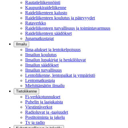
Rautatieliikennöinti
Kaupunkiraideliikenne
Raideliikenteen kalusto
Raideliikenteen koulutus ja pätevyydet
Rataverkko
Raideliikenteen turvallisuus ja toimintavarmuus
Raideliikenteen säädökset
Junamatkustajat
Ilmailu
Ilma-alukset ja lentokelpoisuus
Ilmailun koulutus
Ilmailun lupakirjat ja henkilöluvat
Ilmailun säädökset
Ilmailun turvallisuus
Lentoliikenne, lentopaikat ja ympäristö
Lentomatkustaja
Miehittämätön ilmailu
Tietoliikenne
Fi-verkkotunnukset
Puhelin ja laajakaista
Viestintäverkot
Radioluvat ja -taajuudet
Postitoiminta ja jakelu
Tv ja radio