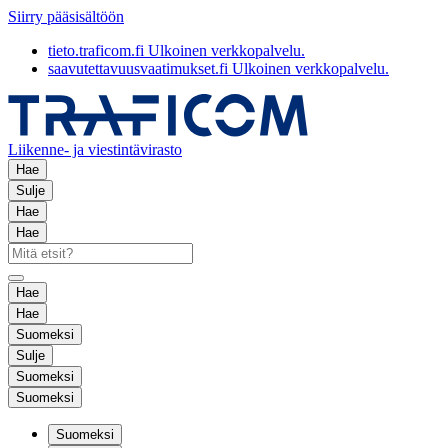
Siirry pääsisältöön
tieto.traficom.fi
Ulkoinen verkkopalvelu.
saavutettavuusvaatimukset.fi
Ulkoinen verkkopalvelu.
Liikenne- ja viestintävirasto
Hae
Sulje
Hae
Hae
Hae
Hae
Suomeksi
Sulje
Suomeksi
Suomeksi
Suomeksi