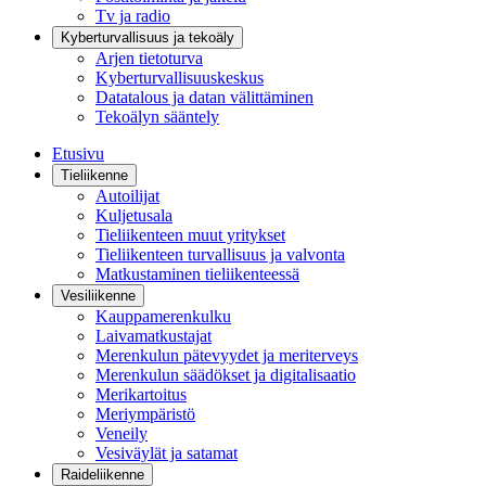
Tv ja radio
Kyberturvallisuus ja tekoäly
Arjen tietoturva
Kyberturvallisuuskeskus
Datatalous ja datan välittäminen
Tekoälyn sääntely
Etusivu
Tieliikenne
Autoilijat
Kuljetusala
Tieliikenteen muut yritykset
Tieliikenteen turvallisuus ja valvonta
Matkustaminen tieliikenteessä
Vesiliikenne
Kauppamerenkulku
Laivamatkustajat
Merenkulun pätevyydet ja meriterveys
Merenkulun säädökset ja digitalisaatio
Merikartoitus
Meriympäristö
Veneily
Vesiväylät ja satamat
Raideliikenne