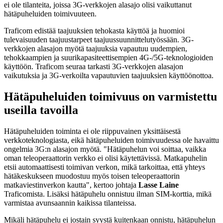
ei ole tilanteita, joissa 3G-verkkojen alasajo olisi vaikuttanut
hätäpuheluiden toimivuuteen.
Traficom edistää taajuuksien tehokasta käyttöä ja huomioi
tulevaisuuden taajuustarpeet taajuussuunnittelutyössään. 3G-
verkkojen alasajon myötä taajuuksia vapautuu uudempien,
tehokkaampien ja suurikapasiteettisempien 4G-/5G-teknologioiden
käyttöön. Traficom seuraa tarkasti 3G-verkkojen alasajon
vaikutuksia ja 3G-verkoilta vapautuvien taajuuksien käyttöönottoa.
Hätäpuheluiden toimivuus on varmistettu
useilla tavoilla
Hätäpuheluiden toiminta ei ole riippuvainen yksittäisestä
verkkoteknologiasta, eikä hätäpuheluiden toimivuudessa ole havaittu
ongelmia 3G:n alasajon myötä. "Hätäpuhelun voi soittaa, vaikka
oman teleoperaattorin verkko ei olisi käytettävissä. Matkapuhelin
etsii automaattisesti toimivan verkon, mikä tarkoittaa, että yhteys
hätäkeskukseen muodostuu myös toisen teleoperaattorin
matkaviestinverkon kautta", kertoo johtaja
Lasse Laine
Traficomista. Lisäksi hätäpuhelu onnistuu ilman SIM-korttia, mikä
varmistaa avunsaannin kaikissa tilanteissa.
Mikäli hätäpuhelu ei jostain syystä kuitenkaan onnistu, hätäpuhelun