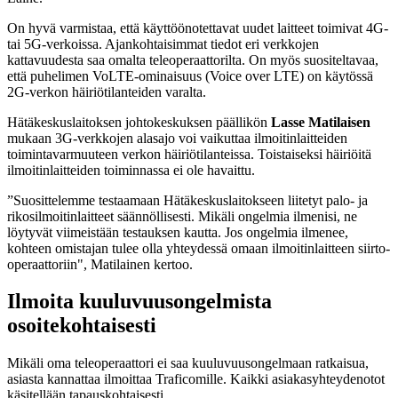
On hyvä varmistaa, että käyttöönotettavat uudet laitteet toimivat 4G-
tai 5G-verkoissa. Ajankohtaisimmat tiedot eri verkkojen
kattavuudesta saa omalta teleoperaattorilta. On myös suositeltavaa,
että puhelimen VoLTE-ominaisuus (Voice over LTE) on käytössä
2G-verkon häiriötilanteiden varalta.
Hätäkeskuslaitoksen johtokeskuksen päällikön
Lasse Matilaisen
mukaan 3G-verkkojen alasajo voi vaikuttaa ilmoitinlaitteiden
toimintavarmuuteen verkon häiriötilanteissa. Toistaiseksi häiriöitä
ilmoitinlaitteiden toiminnassa ei ole havaittu.
”Suosittelemme testaamaan Hätäkeskuslaitokseen liitetyt palo- ja
rikosilmoitinlaitteet säännöllisesti. Mikäli ongelmia ilmenisi, ne
löytyvät viimeistään testauksen kautta. Jos ongelmia ilmenee,
kohteen omistajan tulee olla yhteydessä omaan ilmoitinlaitteen siirto-
operaattoriin", Matilainen kertoo.
Ilmoita kuuluvuusongelmista
osoitekohtaisesti
Mikäli oma teleoperaattori ei saa kuuluvuusongelmaan ratkaisua,
asiasta kannattaa ilmoittaa Traficomille. Kaikki asiakasyhteydenotot
käsitellään tapauskohtaisesti.