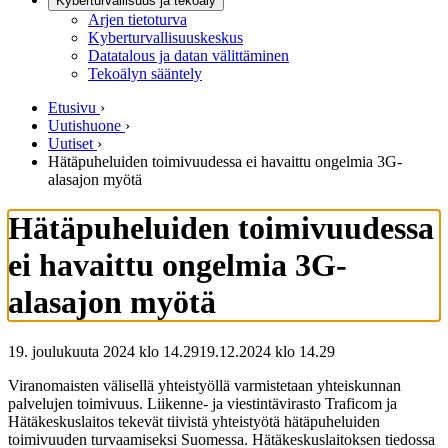
Kyberturvallisuus ja tekoäly
Arjen tietoturva
Kyberturvallisuuskeskus
Datatalous ja datan välittäminen
Tekoälyn sääntely
Etusivu
›
Uutishuone
›
Uutiset
›
Hätäpuheluiden toimivuudessa ei havaittu ongelmia 3G-
alasajon myötä
Hätäpuheluiden toimivuudessa
ei havaittu ongelmia 3G-
alasajon myötä
19. joulukuuta 2024 klo 14.29
19.12.2024
klo
14.29
Viranomaisten välisellä yhteistyöllä varmistetaan yhteiskunnan
palvelujen toimivuus. Liikenne- ja viestintävirasto Traficom ja
Hätäkeskuslaitos tekevät tiivistä yhteistyötä hätäpuheluiden
toimivuuden turvaamiseksi Suomessa. Hätäkeskuslaitoksen tiedossa